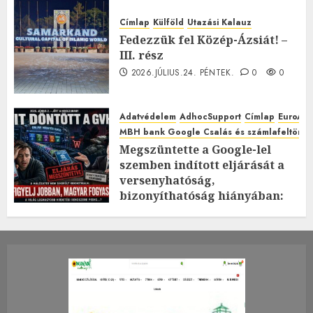
Címlap
Külföld
Utazási Kalauz
Fedezzük fel Közép-Ázsiát! –
III. rész
2026.JÚLIUS.24. PÉNTEK.
0
0
Adatvédelem
AdhocSupport
Címlap
EuroAst
MBH bank Google Csalás és számlafeltörés 
Megszüntette a Google-lel
szemben indított eljárását a
versenyhatóság,
bizonyíthatóság hiányában:
TE mit gondolsz erről?
2026.JÚLIUS.23. CSÜTÖRTÖK.
0
0