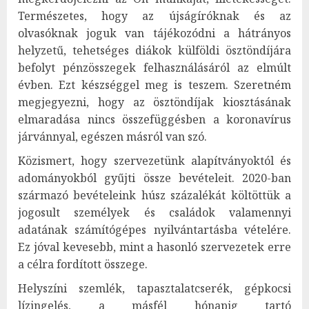
Természetes, hogy az újságíróknak és az
olvasóknak joguk van tájékozódni a hátrányos
helyzetű, tehetséges diákok külföldi ösztöndíjára
befolyt pénzösszegek felhasználásáról az elmúlt
évben. Ezt készséggel meg is teszem. Szeretném
megjegyezni, hogy az ösztöndíjak kiosztásának
elmaradása nincs összefüggésben a koronavírus
járvánnyal, egészen másról van szó.
Közismert, hogy szervezetünk alapítványoktól és
adományokból gyűjti össze bevételeit. 2020-ban
származó bevételeink húsz százalékát költöttük a
jogosult személyek és családok valamennyi
adatának számítógépes nyilvántartásba vételére.
Ez jóval kevesebb, mint a hasonló szervezetek erre
a célra fordított összege.
Helyszíni szemlék, tapasztalatcserék, gépkocsi
lízingelés, a másfél hónapig tartó