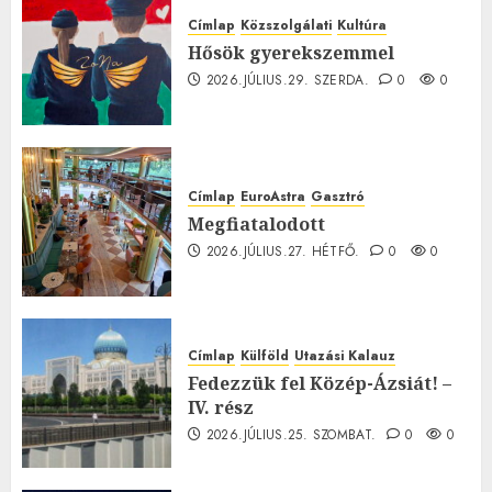
Címlap
Közszolgálati
Kultúra
Hősök gyerekszemmel
2026.JÚLIUS.29. SZERDA.
0
0
Címlap
EuroAstra
Gasztró
Megfiatalodott
2026.JÚLIUS.27. HÉTFŐ.
0
0
Címlap
Külföld
Utazási Kalauz
Fedezzük fel Közép-Ázsiát! –
IV. rész
2026.JÚLIUS.25. SZOMBAT.
0
0