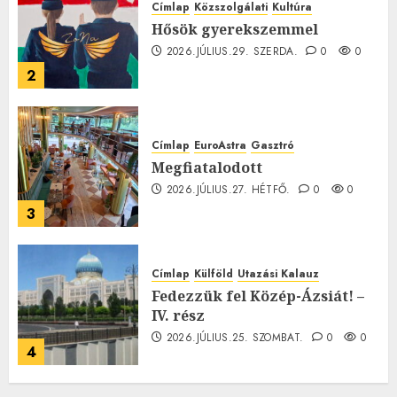
Címlap
Közszolgálati
Kultúra
Hősök gyerekszemmel
2026.JÚLIUS.29. SZERDA.
0
0
2
Címlap
EuroAstra
Gasztró
Megfiatalodott
2026.JÚLIUS.27. HÉTFŐ.
0
0
3
Címlap
Külföld
Utazási Kalauz
Fedezzük fel Közép-Ázsiát! –
IV. rész
2026.JÚLIUS.25. SZOMBAT.
0
0
4