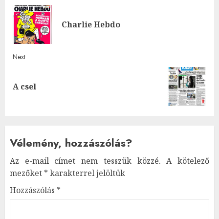
navigation
Pre
Charlie Hebdo
post
Next
Next
A csel
post:
Vélemény, hozzászólás?
Az e-mail címet nem tesszük közzé.
A kötelező
mezőket
*
karakterrel jelöltük
Hozzászólás
*