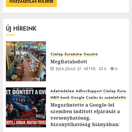
ÚJ HÍREINK
Címlap
EuroAstra
Gasztró
Megfiatalodott
2026.JÚLIUS.27. HÉTFŐ.
0
0
Adatvédelem
AdhocSupport
Címlap
EuroAst
MBH bank Google Csalás és számlafeltörés 
Megszüntette a Google-lel
szemben indított eljárását a
versenyhatóság,
bizonyíthatóság hiányában:
TE mit gondolsz erről?