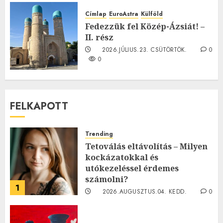
2026.JÚLIUS.23. CSÜTÖRTÖK.
0
Címlap
EuroAstra
Külföld
0
Fedezzük fel Közép-Ázsiát! –
II. rész
2026.JÚLIUS.23. CSÜTÖRTÖK.
0
0
FELKAPOTT
Trending
Tetoválás eltávolítás – Milyen
kockázatokkal és
utókezeléssel érdemes
számolni?
1
2026.AUGUSZTUS.04. KEDD.
0
0