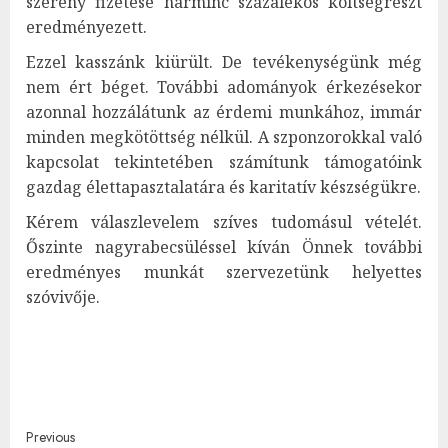
szerény fizetése harminc százalékos költségrészt
eredményezett.
Ezzel kasszánk kiürült. De tevékenységünk még
nem ért béget. További adományok érkezésekor
azonnal hozzálátunk az érdemi munkához, immár
minden megkötöttség nélkül. A szponzorokkal való
kapcsolat tekintetében számítunk támogatóink
gazdag élettapasztalatára és karitatív készségükre.
Kérem válaszlevelem szíves tudomásul vételét.
Őszinte nagyrabecsüléssel kíván Önnek további
eredményes munkát szervezetünk helyettes
szóvivője.
Post
Previous