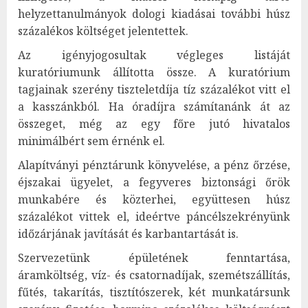
helyzettanulmányok dologi kiadásai további húsz
százalékos költséget jelentettek.
Az igényjogosultak végleges listáját
kuratóriumunk állította össze. A kuratórium
tagjainak szerény tiszteletdíja tíz százalékot vitt el
a kasszánkból. Ha óradíjra számítanánk át az
összeget, még az egy főre jutó hivatalos
minimálbért sem érnénk el.
Alapítványi pénztárunk könyvelése, a pénz őrzése,
éjszakai ügyelet, a fegyveres biztonsági őrök
munkabére és közterhei, együttesen húsz
százalékot vittek el, ideértve páncélszekrényünk
időzárjának javítását és karbantartását is.
Szervezetünk épületének fenntartása,
áramköltség, víz- és csatornadíjak, szemétszállítás,
fűtés, takarítás, tisztítószerek, két munkatársunk