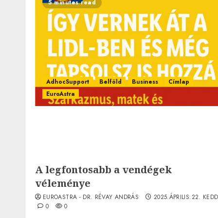
5 minutes read
AdhocSupport
Belföld
Business
Címlap
EuroAstra
A legfontosabb a vendégek
véleménye
EUROASTRA - DR. RÉVAY ANDRÁS
2025.ÁPRILIS.22. KEDD
0
0