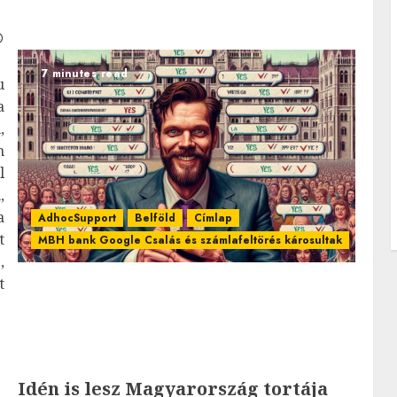
7 minutes read
u
a
,
n
l
,
a
AdhocSupport
Belföld
Címlap
t
MBH bank Google Csalás és számlafeltörés károsultak
,
t
Idén is lesz Magyarország tortája