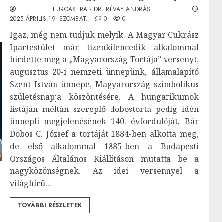
EUROASTRA - DR. RÉVAY ANDRÁS
2025.ÁPRILIS.19. SZOMBAT.
0
0
Igaz, még nem tudjuk melyik. A Magyar Cukrász
Ipartestület már tizenkilencedik alkalommal
hirdette meg a „Magyarország Tortája” versenyt,
augusztus 20-i nemzeti ünnepünk, államalapító
Szent István ünnepe, Magyarország szimbolikus
születésnapja köszöntésére. A hungarikumok
listáján méltán szereplő dobostorta pedig idén
ünnepli megjelenésének 140. évfordulóját. Bár
Dobos C. József a tortáját 1884-ben alkotta meg,
de első alkalommal 1885-ben a Budapesti
Országos Általános Kiállításon mutatta be a
nagyközönségnek. Az idei versennyel a
világhírű...
TOVÁBBI RÉSZLETEK