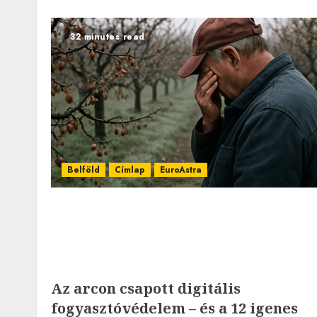
32 minutes read
Belföld
Címlap
EuroAstra
Az arcon csapott digitális
fogyasztóvédelem – és a 12 igenes