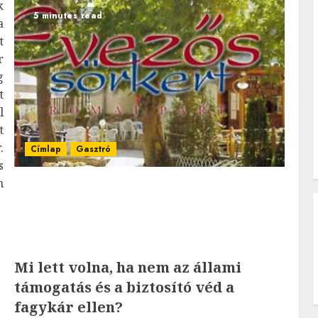
k
5 minutes read
a
t
r
g
t
l
t
.
Címlap
Gasztró
s
n
Mi lett volna, ha nem az állami
támogatás és a biztosító véd a
fagykár ellen?