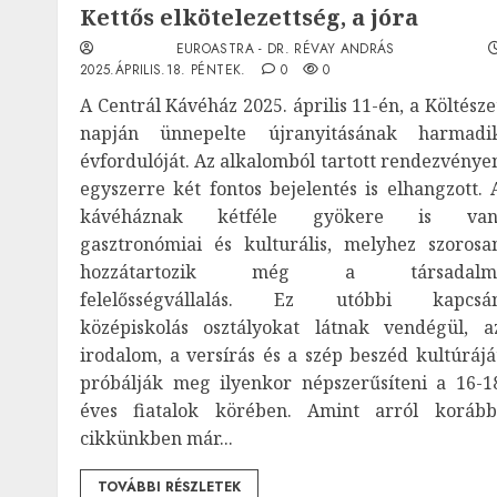
Kettős elkötelezettség, a jóra
EUROASTRA - DR. RÉVAY ANDRÁS
2025.ÁPRILIS.18. PÉNTEK.
0
0
A Centrál Kávéház 2025. április 11-én, a Költésze
napján ünnepelte újranyitásának harmadi
évfordulóját. Az alkalomból tartott rendezvénye
egyszerre két fontos bejelentés is elhangzott. 
kávéháznak kétféle gyökere is van
gasztronómiai és kulturális, melyhez szorosa
hozzátartozik még a társadalm
felelősségvállalás. Ez utóbbi kapcsá
középiskolás osztályokat látnak vendégül, a
irodalom, a versírás és a szép beszéd kultúrájá
próbálják meg ilyenkor népszerűsíteni a 16-1
éves fiatalok körében. Amint arról korább
cikkünkben már...
TOVÁBBI RÉSZLETEK