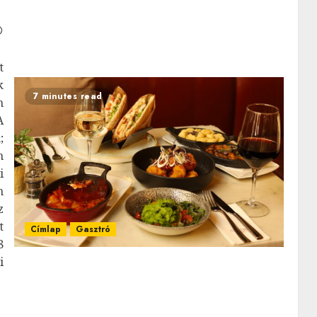
t
k
7 minutes read
n
A
;
n
i
n
z
t
Címlap
Gasztró
8
i