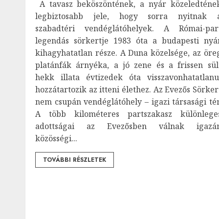
A tavasz beköszöntének, a nyár közeledténe
legbiztosabb jele, hogy sorra nyitnak 
szabadtéri vendéglátóhelyek. A Római-par
legendás sörkertje 1983 óta a budapesti nyá
kihagyhatatlan része. A Duna közelsége, az öre
platánfák árnyéka, a jó zene és a frissen sül
hekk illata évtizedek óta visszavonhatatlanu
hozzátartozik az itteni élethez. Az Evezős Sörker
nem csupán vendéglátóhely – igazi társasági tér
A több kilométeres partszakasz különlege
adottságai az Evezősben válnak igazá
közösségi...
TOVÁBBI RÉSZLETEK