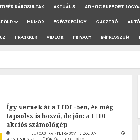
TÖRÉS KÁROSULTAK
AKTUÁLIS
ADHOC.SUPPORT
FOGYA
LFÖLD
HUMOR
EGÉSZSÉGÜGY
GASZTRÓ
AUT
AUZ
PR-CIKKEK
VIDEÓK
PRIVACY
IMPRESSZUM
Így vernek át a LIDL-ben, és még
tapsolsz is hozzá, de jön: a LIDL
akciós számológép
EUROASTRA - PETRÁSOVITS ZOLTÁN
2025.ÁPRILIS.24. CSÜTÖRTÖK.
0
0