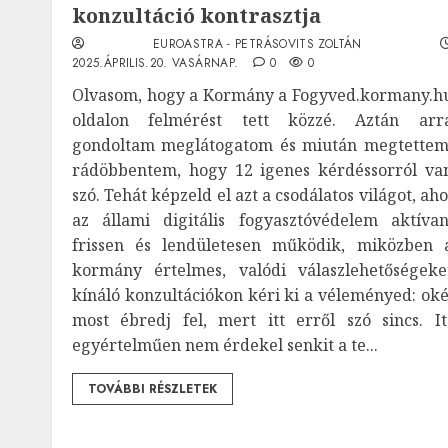
konzultáció kontrasztja
EUROASTRA - PETRÁSOVITS ZOLTÁN
2025.ÁPRILIS.20. VASÁRNAP.
0
0
Olvasom, hogy a Kormány a Fogyved.kormany.h
oldalon felmérést tett közzé. Aztán arr
gondoltam meglátogatom és miután megtettem
rádöbbentem, hogy 12 igenes kérdéssorról va
szó. Tehát képzeld el azt a csodálatos világot, aho
az állami digitális fogyasztóvédelem aktívan
frissen és lendületesen működik, miközben 
kormány értelmes, valódi válaszlehetőségeke
kínáló konzultációkon kéri ki a véleményed: oké
most ébredj fel, mert itt erről szó sincs. It
egyértelműen nem érdekel senkit a te...
TOVÁBBI RÉSZLETEK