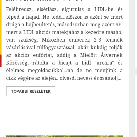
Felébredsz, elsétlász, elgurulsz a LIDL-be és
téped a hajad. Ne tedd...először is azért se mert
drága a hajbeültetés, másodsorban meg azért SE,
mert a LIDL akciós matekjához a kezedre máshol
van szükség. Miközben emberek 2-3 termék
vásárlásával túlfogyasztással, akár kukáig tolják
az akciós eufóriát, addig a Mielőtt Átvernek
Közösség, rátolta a bicajt a Lidl "arcára" és
élelmes megoldásukkal...na de ne menjünk a
cikk végére az elején...olvasd, nevess és számolj...
TOVÁBBI RÉSZLETEK
.