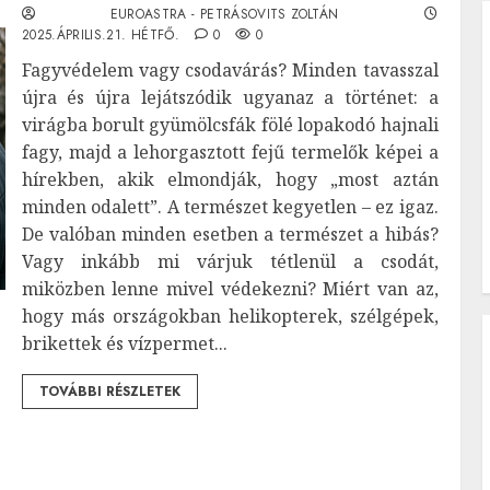
EUROASTRA - PETRÁSOVITS ZOLTÁN
2025.ÁPRILIS.21. HÉTFŐ.
0
0
Fagyvédelem vagy csodavárás? Minden tavasszal
újra és újra lejátszódik ugyanaz a történet: a
virágba borult gyümölcsfák fölé lopakodó hajnali
fagy, majd a lehorgasztott fejű termelők képei a
hírekben, akik elmondják, hogy „most aztán
minden odalett”. A természet kegyetlen – ez igaz.
De valóban minden esetben a természet a hibás?
Vagy inkább mi várjuk tétlenül a csodát,
miközben lenne mivel védekezni? Miért van az,
hogy más országokban helikopterek, szélgépek,
brikettek és vízpermet...
TOVÁBBI RÉSZLETEK