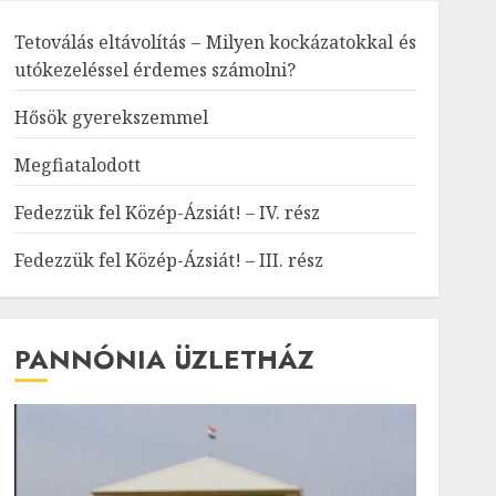
Tetoválás eltávolítás – Milyen kockázatokkal és
utókezeléssel érdemes számolni?
Hősök gyerekszemmel
Megfiatalodott
Fedezzük fel Közép-Ázsiát! – IV. rész
Fedezzük fel Közép-Ázsiát! – III. rész
PANNÓNIA ÜZLETHÁZ