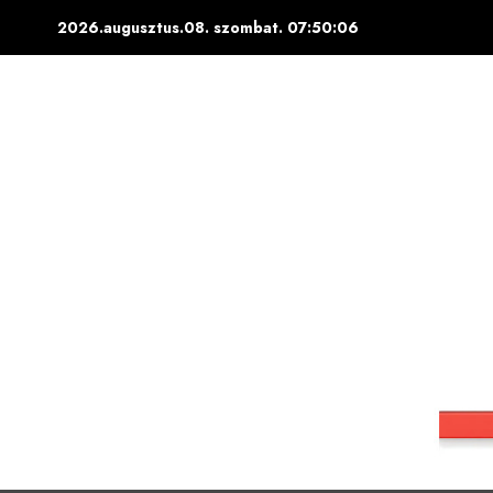
Skip
2026.augusztus.08. szombat.
07:50:08
to
content