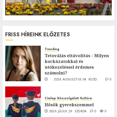
FRISS HÍREINK ELŐZETES
Trending
Tetoválás eltávolítás – Milyen
kockázatokkal és
utókezeléssel érdemes
számolni?
2026.AUGUSZTUS.04. KEDD.
0
0
Címlap
Közszolgálati
Kultúra
Hősök gyerekszemmel
2026.JÚLIUS.29. SZERDA.
0
0