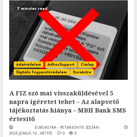
7 minutes read
Adatvédelem
AdhocSupport
Címlap
Digitális Fogyasztóvédelem
EuroAstra
A FIZ szó mai visszaküldésével 5
napra ígéretet tehet – Az alapvető
tájékoztatás hiánya – MBH Bank SMS
értesítő
EUROASTRA - PETRÁSOVITS ZOLTÁN
2025.JÚNIUS.16. HÉTFŐ.
0
0