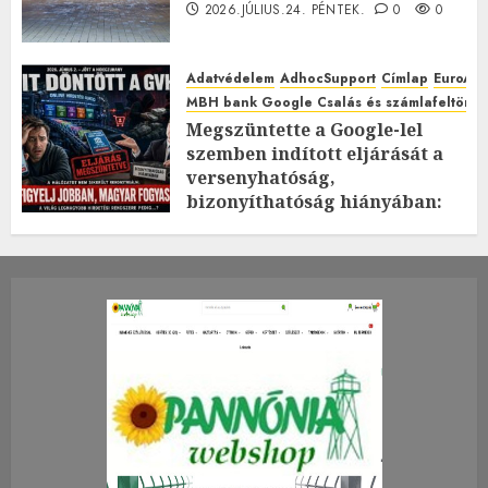
2026.JÚLIUS.24. PÉNTEK.
0
0
Adatvédelem
AdhocSupport
Címlap
EuroAst
MBH bank Google Csalás és számlafeltörés 
Megszüntette a Google-lel
szemben indított eljárását a
versenyhatóság,
bizonyíthatóság hiányában:
TE mit gondolsz erről?
2026.JÚLIUS.23. CSÜTÖRTÖK.
0
0