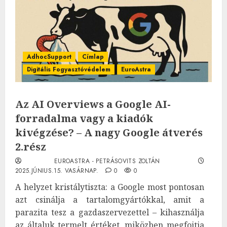
AdhocSupport
Címlap
Digitális Fogyasztóvédelem
EuroAstra
Az AI Overviews a Google AI-
forradalma vagy a kiadók
kivégzése? – A nagy Google átverés
2.rész
EUROASTRA - PETRÁSOVITS ZOLTÁN
2025.JÚNIUS.15. VASÁRNAP.
0
0
A helyzet kristálytiszta: a Google most pontosan
azt csinálja a tartalomgyártókkal, amit a
parazita tesz a gazdaszervezettel – kihasználja
az általuk termelt értéket, miközben megfojtja