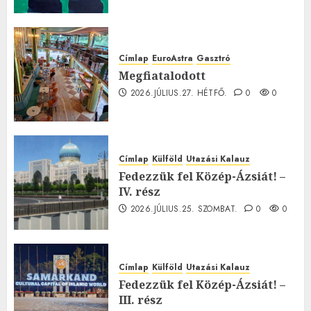
Címlap
EuroAstra
Gasztró
Megfiatalodott
2026.JÚLIUS.27. HÉTFŐ.
0
0
Címlap
Külföld
Utazási Kalauz
Fedezzük fel Közép-Ázsiát! –
IV. rész
2026.JÚLIUS.25. SZOMBAT.
0
0
Címlap
Külföld
Utazási Kalauz
Fedezzük fel Közép-Ázsiát! –
III. rész