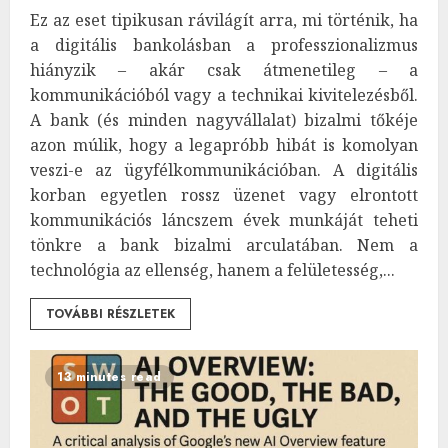
Ez az eset tipikusan rávilágít arra, mi történik, ha
a digitális bankolásban a professzionalizmus
hiányzik – akár csak átmenetileg – a
kommunikációból vagy a technikai kivitelezésből.
A bank (és minden nagyvállalat) bizalmi tőkéje
azon múlik, hogy a legapróbb hibát is komolyan
veszi-e az ügyfélkommunikációban. A digitális
korban egyetlen rossz üzenet vagy elrontott
kommunikációs láncszem évek munkáját teheti
tönkre a bank bizalmi arculatában. Nem a
technológia az ellenség, hanem a felületesség,...
TOVÁBBI RÉSZLETEK
13 minutes read