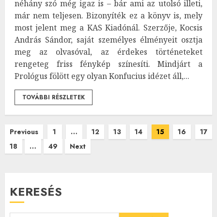
néhány szó még igaz is – bár ami az utolsó illeti,
már nem teljesen. Bizonyíték ez a könyv is, mely
most jelent meg a KAS Kiadónál. Szerzője, Kocsis
András Sándor, saját személyes élményeit osztja
meg az olvasóval, az érdekes történeteket
rengeteg friss fénykép színesíti. Mindjárt a
Prológus fölött egy olyan Konfucius idézet áll,...
TOVÁBBI RÉSZLETEK
Bejegyzések
Previous
1
…
12
13
14
15
16
17
18
…
49
Next
lapozása
KERESÉS