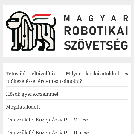
Tetoválás eltávolítás – Milyen kockázatokkal és
utókezeléssel érdemes számolni?
Hősök gyerekszemmel
Megfiatalodott
Fedezzük fel Közép-Ázsiát! – IV. rész
Fedezzük fel Közép-Ázsiát! – III. rész