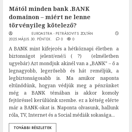
Mától minden bank .BANK
domainon – miért ne lenne
törvényileg kötelező?
EUROASTRA - PETRÁSOVITS ZOLTÁN
2025.MÁJUS.30. PÉNTEK.
0
0
A BANK mint kifejezés a hétköznapi életben a
biztonságot jelent/ené/i ( ?) (elméletben
ugyebár) Azt mondjuk akinél van a „BANK” – ő a
legnagyobb, legerősebb és hát reméljük, a
legbiztonságosabb is. Ma amikor naponta
eltűnődünk, hogyan védjük meg a pénzünket
még a BANK témában is akkor komoly
fejtöréssel kerülüönk szembe. ez a kétség elérte
már a BANK-okat is. Naponta olvasunk, hallunk
róla, TV, Internet és a Social médiák sokasága...
TOVÁBBI RÉSZLETEK