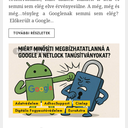
semmi sem elég elve érvényesülne. A még, még és
még…tényleg a Googlenak semmi sem elég?
Előkerült a Google...
TOVÁBBI RÉSZLETEK
27 minutes read
Adatvédelem
AdhocSupport
Címlap
Digitális Fogyasztóvédelem
EuroAstra