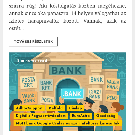
százra rúg! Aki kóstolgatás közben megéhezne,
annak sincs oka panaszra, 14 helyen válogathat az
ízletes harapnivalók között. Vannak, akik az
estét...
TOVÁBBI RÉSZLETEK
8 minutes read
AdhocSupport
Belföld
Címlap
Digitális Fogyasztóvédelem
EuroAstra
Gazdaság
MBH bank Google Csalás és számlafeltörés károsultak