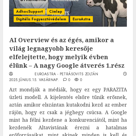
AdhocSupport
Címlap
Digitális Fogyasztóvédelem
EuroAstra
AI Overview és az égés, amikor a
világ legnagyobb keresője
elfelejtette, hogy melyik évben
élünk – A nagy Google átverés 1.rész
EUROASTRA - PETRÁSOVITS ZOLTÁN
2025.JÚNIUS.15. VASÁRNAP.
0
0
Azt mondják a médiák, hogy ez egy PARAZITA
üzleti modell. A kijelentés elsőre tűnik erősnek,
aztán amikor elszántan kutakodni kezd az ember
rájön, hogy ez csak a jéghegy csúcsa. A Google
mint ha félni kezdene a konkurenciától, mint ha
kezdenék Altavistának érezni a hatalmas
erőforrásaikat, mint akinek minden is kell és