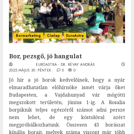
Bormarketing
Címlap
EuroAstra
Bor, pezsgő, jó hangulat
EUROASTRA - DR. RÉVAY ANDRÁS
2025.MÁJUS.30. PÉNTEK.
0
0
Jó hír a jó borok kedvelőinek, hogy a nyár
elmaradhatatlan előhírnöke ismét várja őket
Budapesten, a Vajdahunyad vár mögötti
megszokott területén, június 1-ig. A Rosalia
borpiknik teljes egészéről számot adni persze
nem lehet, de egy kóstolóval azért
megpróbálkozhatunk. Összesen 43 borászat
kínálja borait, melyek száma viszont már több