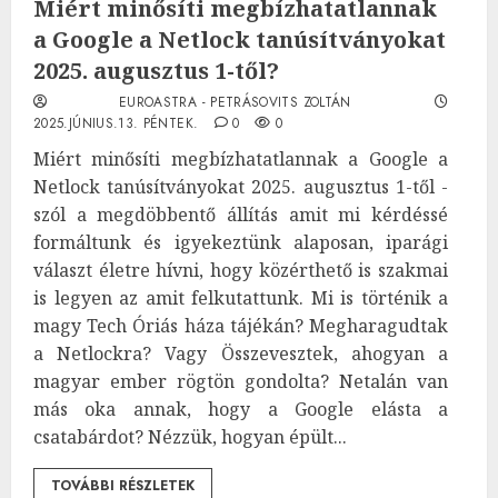
Miért minősíti megbízhatatlannak
a Google a Netlock tanúsítványokat
2025. augusztus 1-től?
EUROASTRA - PETRÁSOVITS ZOLTÁN
2025.JÚNIUS.13. PÉNTEK.
0
0
Miért minősíti megbízhatatlannak a Google a
Netlock tanúsítványokat 2025. augusztus 1-től -
szól a megdöbbentő állítás amit mi kérdéssé
formáltunk és igyekeztünk alaposan, iparági
választ életre hívni, hogy közérthető is szakmai
is legyen az amit felkutattunk. Mi is történik a
magy Tech Óriás háza tájékán? Megharagudtak
a Netlockra? Vagy Összevesztek, ahogyan a
magyar ember rögtön gondolta? Netalán van
más oka annak, hogy a Google elásta a
csatabárdot? Nézzük, hogyan épült...
TOVÁBBI RÉSZLETEK