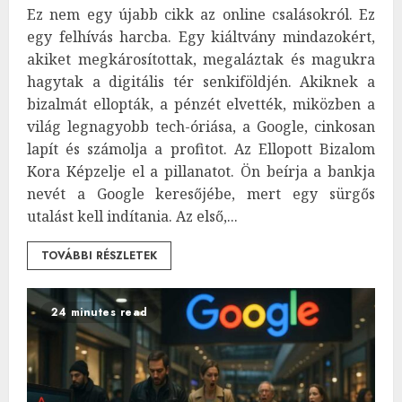
Ez nem egy újabb cikk az online csalásokról. Ez
egy felhívás harcba. Egy kiáltvány mindazokért,
akiket megkárosítottak, megaláztak és magukra
hagytak a digitális tér senkiföldjén. Akiknek a
bizalmát ellopták, a pénzét elvették, miközben a
világ legnagyobb tech-óriása, a Google, cinkosan
lapít és számolja a profitot. Az Ellopott Bizalom
Kora Képzelje el a pillanatot. Ön beírja a bankja
nevét a Google keresőjébe, mert egy sürgős
utalást kell indítania. Az első,...
TOVÁBBI RÉSZLETEK
24 minutes read