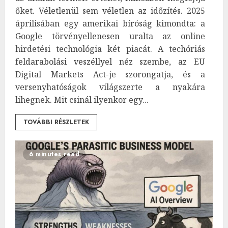
őket. Véletlenül sem véletlen az időzítés. 2025
áprilisában egy amerikai bíróság kimondta: a
Google törvényellenesen uralta az online
hirdetési technológia két piacát. A techóriás
feldarabolási veszéllyel néz szembe, az EU
Digital Markets Act-je szorongatja, és a
versenyhatóságok világszerte a nyakára
lihegnek. Mit csinál ilyenkor egy...
TOVÁBBI RÉSZLETEK
6 minutes read