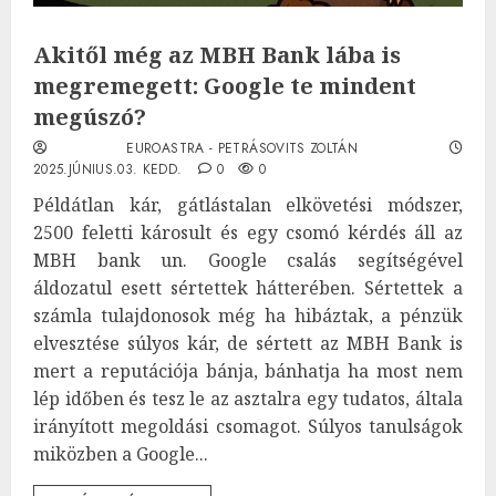
Akitől még az MBH Bank lába is
megremegett: Google te mindent
megúszó?
EUROASTRA - PETRÁSOVITS ZOLTÁN
2025.JÚNIUS.03. KEDD.
0
0
Példátlan kár, gátlástalan elkövetési módszer,
2500 feletti károsult és egy csomó kérdés áll az
MBH bank un. Google csalás segítségével
áldozatul esett sértettek hátterében. Sértettek a
számla tulajdonosok még ha hibáztak, a pénzük
elvesztése súlyos kár, de sértett az MBH Bank is
mert a reputációja bánja, bánhatja ha most nem
lép időben és tesz le az asztalra egy tudatos, általa
irányított megoldási csomagot. Súlyos tanulságok
miközben a Google...