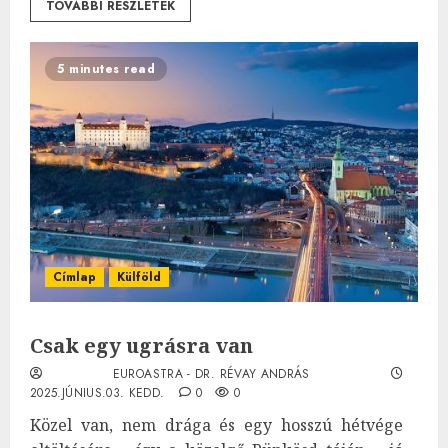
TOVÁBBI RÉSZLETEK
5 minutes read
Címlap
Külföld
Csak egy ugrásra van
EUROASTRA - DR. RÉVAY ANDRÁS
2025.JÚNIUS.03. KEDD.
0
0
Közel van, nem drága és egy hosszú hétvége