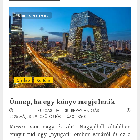
6 minutes read
Címlap
Kultúra
Ünnep, ha egy könyv megjelenik
EUROASTRA - DR. RÉVAY ANDRÁS
2025.MÁJUS.29. CSÜTÖRTÖK.
0
0
Messze van, nagy és zárt. Nagyjából, általában
ennyit tud egy „nyugati” ember Kínáról és ez a