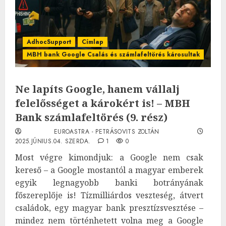
AdhocSupport
Címlap
MBH bank Google Csalás és számlafeltörés károsultak
Ne lapíts Google, hanem vállalj
felelősséget a károkért is! – MBH
Bank számlafeltörés (9. rész)
EUROASTRA - PETRÁSOVITS ZOLTÁN
2025.JÚNIUS.04. SZERDA.
1
0
Most végre kimondjuk: a Google nem csak
kereső – a Google mostantól a magyar emberek
egyik legnagyobb banki botrányának
főszereplője is! Tízmilliárdos veszteség, átvert
családok, egy magyar bank presztízsvesztése –
mindez nem történhetett volna meg a Google