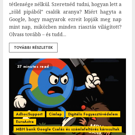
tétlensége nélkül. Szeretnéd tudni, hogyan lett a
„zöld pipából” csalók aranya? Miért hagyta a
Google, hogy magyarok ezreit lopják meg nap
mint nap, miközben minden riasztás világított?
Olvass tovább – és tudd...
TOVÁBBI RÉSZLETEK
37 minutes read
AdhocSupport
Címlap
Digitális Fogyasztóvédelem
EuroAstra
MBH bank Google Csalás és számlafeltörés károsultak