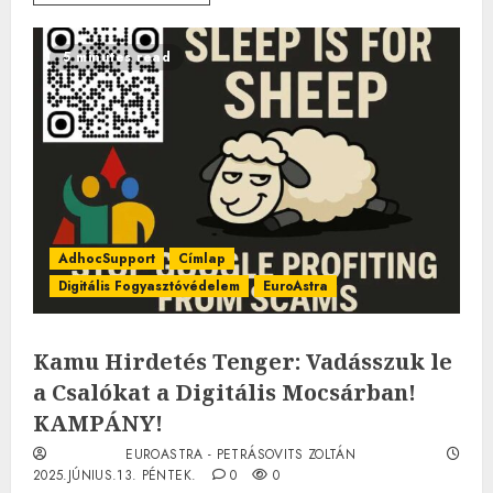
5 minutes read
AdhocSupport
Címlap
Digitális Fogyasztóvédelem
EuroAstra
Kamu Hirdetés Tenger: Vadásszuk le
a Csalókat a Digitális Mocsárban!
KAMPÁNY!
EUROASTRA - PETRÁSOVITS ZOLTÁN
2025.JÚNIUS.13. PÉNTEK.
0
0