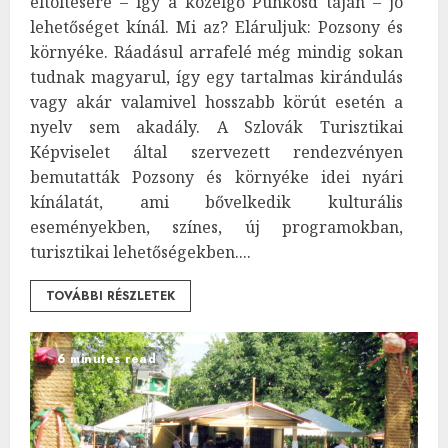
eltöltésére – így a közelgő Pünkösd táján – jó
lehetőséget kínál. Mi az? Eláruljuk: Pozsony és
környéke. Ráadásul arrafelé még mindig sokan
tudnak magyarul, így egy tartalmas kirándulás
vagy akár valamivel hosszabb körút esetén a
nyelv sem akadály. A Szlovák Turisztikai
Képviselet által szervezett rendezvényen
bemutatták Pozsony és környéke idei nyári
kínálatát, ami bővelkedik kulturális
eseményekben, színes, új programokban,
turisztikai lehetőségekben....
TOVÁBBI RÉSZLETEK
6 minutes read