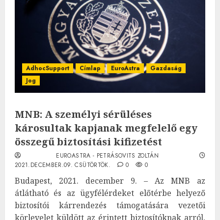
AdhocSupport
Címlap
EuroAstra
Gazdaság
Jog
MNB: A személyi sérüléses
károsultak kapjanak megfelelő egy
összegű biztosítási kifizetést
EUROASTRA - PETRÁSOVITS ZOLTÁN
2021.DECEMBER.09. CSÜTÖRTÖK.
0
0
Budapest, 2021. december 9. – Az MNB az
átlátható és az ügyfélérdeket előtérbe helyező
biztosítói kárrendezés támogatására vezetői
körlevelet küldött az érintett biztosítóknak arról,