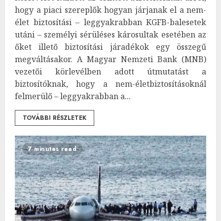
hogy a piaci szereplők hogyan járjanak el a nem-
élet biztosítási – leggyakrabban KGFB-balesetek
utáni – személyi sérüléses károsultak esetében az
őket illető biztosítási járadékok egy összegű
megváltásakor. A Magyar Nemzeti Bank (MNB)
vezetői körlevélben adott útmutatást a
biztosítóknak, hogy a nem-életbiztosításoknál
felmerülő – leggyakrabban a...
TOVÁBBI RÉSZLETEK
7 minutes read