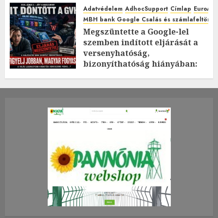
Adatvédelem
AdhocSupport
Címlap
EuroAst
MBH bank Google Csalás és számlafeltörés 
Megszüntette a Google-lel
szemben indított eljárását a
versenyhatóság,
bizonyíthatóság hiányában:
TE mit gondolsz erről?
2026.JÚLIUS.23. CSÜTÖRTÖK.
0
0