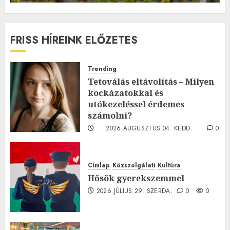
FRISS HÍREINK ELŐZETES
Trending
Tetoválás eltávolítás – Milyen
kockázatokkal és
utókezeléssel érdemes
számolni?
2026.AUGUSZTUS.04. KEDD.
0
0
Címlap
Közszolgálati
Kultúra
Hősök gyerekszemmel
2026.JÚLIUS.29. SZERDA.
0
0