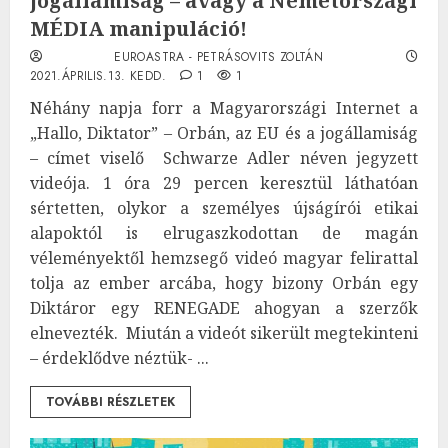
jogállamiság – avagy a Németországi
MÉDIA manipuláció!
EUROASTRA - PETRÁSOVITS ZOLTÁN
2021.ÁPRILIS.13. KEDD.
1
1
Néhány napja forr a Magyarországi Internet a
„Hallo, Diktator” – Orbán, az EU és a jogállamiság
– címet viselő Schwarze Adler néven jegyzett
videója. 1 óra 29 percen keresztül láthatóan
sértetten, olykor a személyes újságírói etikai
alapoktól is elrugaszkodottan de magán
véleményektől hemzsegő videó magyar felirattal
tolja az ember arcába, hogy bizony Orbán egy
Diktáror egy RENEGADE ahogyan a szerzők
elnevezték. Miután a videót sikerült megtekinteni
– érdeklődve néztük- ...
TOVÁBBI RÉSZLETEK