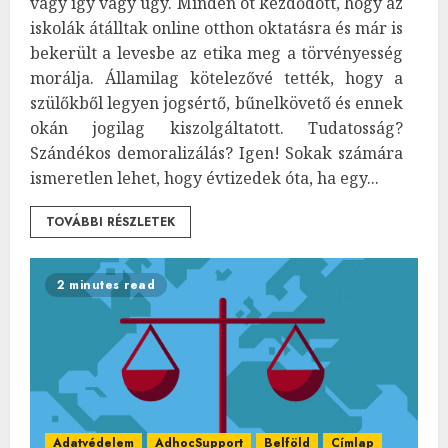
vagy így vagy úgy. Minden ot kezdődött, hogy az
iskolák átálltak online otthon oktatásra és már is
bekerült a levesbe az etika meg a törvényesség
morálja. Államilag kötelezővé tették, hogy a
szülőkből legyen jogsértő, bűnelkövető és ennek
okán jogilag kiszolgáltatott. Tudatosság?
Szándékos demoralizálás? Igen! Sokak számára
ismeretlen lehet, hogy évtizedek óta, ha egy...
TOVÁBBI RÉSZLETEK
2 minutes read
Adatvédelem
AdhocSupport
Belföld
Címlap