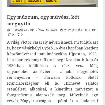
Címlap
EuroAstra
Kultúra
Egy múzeum, egy művész, két
megnyitó
EUROASTRA - DR. RÉVAY ANDRÁS
2022.JANUÁR.18. KEDD.
0
0
A világ Victor Vasarely néven ismeri, mi tudjuk azt
is, hogy Vásárhelyi Győző 16 éves korában kezdett
képzőművészeti tanulmányokba Újpesten, 1925-
ben már reklámgrafikusi megbízásokat is kap és
1930-ban kiállításon is részt vesz. Még
ugyanebben az évben – a jobb megélhetés
reményében – Párizsba költözik, életét
Franciaországban éli le. Hírnevét sajátos
szemléletű alkotásai, a kinetikus művészet a
fotografizmus alapozzák meg. Műveinek egy
részét Magyarországon a pécsi és a budapesti