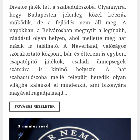
Divatos játék lett a szabadulószoba. Olyannyira,
hogy Budapesten jelenleg közel kétszáz
működik, de a fejlődés nem áll meg. A
napokban, a Belvárosban megnyílt a legújabb,
ráadásul olyan helyen, ahol mellette még hat
másik is található. A Neverland, valóságos
szórakoztató központ, bár és étterem is egyben,
csapatépítő játékok, családi ünnepségek
számára is kitűnő helyszín. A hat
szabadulószoba mellé felépült hetedik olyan
világba kalauzol el mindenkit, ami bizonyára
magával ragadja majd...
TOVÁBBI RÉSZLETEK
3 minutes read