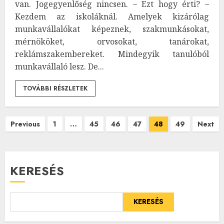
van. Jogegyenlőség nincsen. – Ezt hogy érti? –
Kezdem az iskoláknál. Amelyek kizárólag
munkavállalókat képeznek, szakmunkásokat,
mérnököket, orvosokat, tanárokat,
reklámszakembereket. Mindegyik tanulóból
munkavállaló lesz. De...
TOVÁBBI RÉSZLETEK
Bejegyzések
Previous
1
…
45
46
47
48
49
Next
lapozása
KERESÉS
KERESÉS