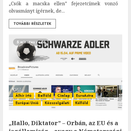
„Csók a macska ellen” fejezetcímek vonzó
olvasmányt ígérnek, de...
TOVÁBBI RÉSZLETEK
5 minutes read
Álhír írtó
Belföld
Címlap
EuroAstra
Európai Unió
Közszolgálati
Külföld
„Hallo, Diktator” – Orbán, az EU és a