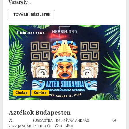
Vasarely...
TOVÁBBI RÉSZLETEK
5 minutes read
Címlap
Kultúra
Aztékok Budapesten
EUROASTRA - DR. RÉVAY ANDRÁS
2022.JANUÁR.17. HÉTFŐ.
0
0