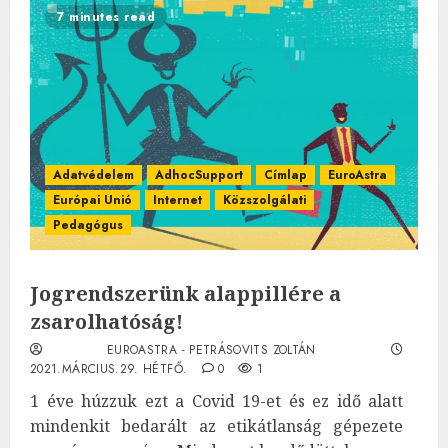
7 minutes read
Adatvédelem
AdhocSupport
Címlap
EuroAstra
Európai Unió
Internet
Közszolgálati
Pedagógus
Jogrendszerünk alappillére a
zsarolhatóság!
EUROASTRA - PETRÁSOVITS ZOLTÁN
2021.MÁRCIUS.29. HÉTFŐ.
0
1
1 éve húzzuk ezt a Covid 19-et és ez idő alatt
mindenkit bedarált az etikátlanság gépezete