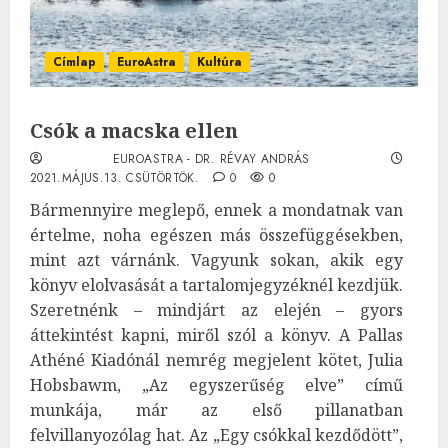
Címlap
EuroAstra
Kultúra
Csók a macska ellen
EUROASTRA - DR. RÉVAY ANDRÁS
2021.MÁJUS.13. CSÜTÖRTÖK.
0
0
Bármennyire meglepő, ennek a mondatnak van
értelme, noha egészen más összefüggésekben,
mint azt várnánk. Vagyunk sokan, akik egy
könyv elolvasását a tartalomjegyzéknél kezdjük.
Szeretnénk – mindjárt az elején – gyors
áttekintést kapni, miről szól a könyv. A Pallas
Athéné Kiadónál nemrég megjelent kötet, Julia
Hobsbawm, „Az egyszerűség elve” című
munkája, már az első pillanatban
felvillanyozólag hat. Az „Egy csókkal kezdődött”,