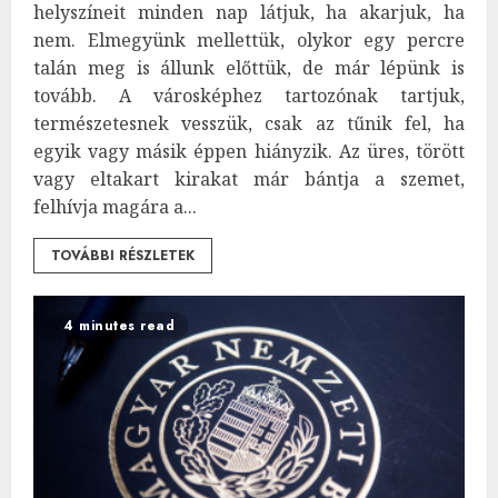
helyszíneit minden nap látjuk, ha akarjuk, ha
nem. Elmegyünk mellettük, olykor egy percre
talán meg is állunk előttük, de már lépünk is
tovább. A városképhez tartozónak tartjuk,
természetesnek vesszük, csak az tűnik fel, ha
egyik vagy másik éppen hiányzik. Az üres, törött
vagy eltakart kirakat már bántja a szemet,
felhívja magára a...
TOVÁBBI RÉSZLETEK
4 minutes read