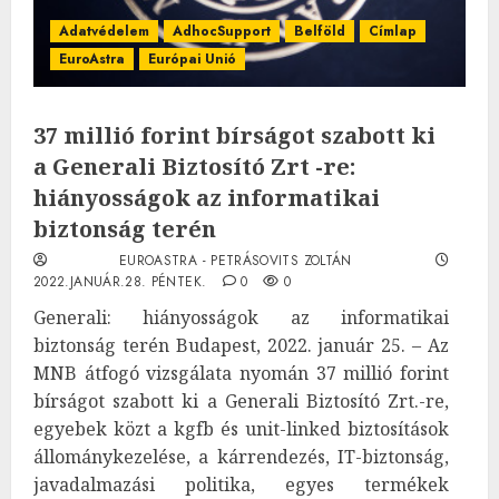
Adatvédelem
AdhocSupport
Belföld
Címlap
EuroAstra
Európai Unió
37 millió forint bírságot szabott ki
a Generali Biztosító Zrt -re:
hiányosságok az informatikai
biztonság terén
EUROASTRA - PETRÁSOVITS ZOLTÁN
2022.JANUÁR.28. PÉNTEK.
0
0
Generali: hiányosságok az informatikai
biztonság terén Budapest, 2022. január 25. – Az
MNB átfogó vizsgálata nyomán 37 millió forint
bírságot szabott ki a Generali Biztosító Zrt.-re,
egyebek közt a kgfb és unit-linked biztosítások
állománykezelése, a kárrendezés, IT-biztonság,
javadalmazási politika, egyes termékek