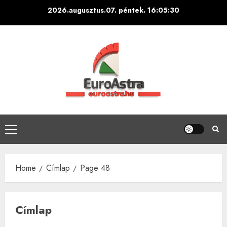
Skip
2026.augusztus.07. péntek.
16:05:31
to
content
Primary
Menu
Home
Címlap
Page 48
Címlap