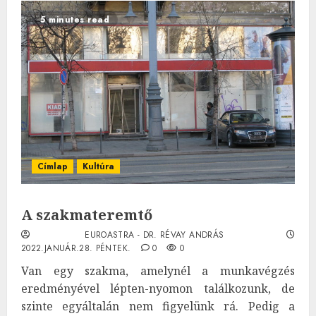
5 minutes read
Címlap
Kultúra
A szakmateremtő
EUROASTRA - DR. RÉVAY ANDRÁS
2022.JANUÁR.28. PÉNTEK.
0
0
Van egy szakma, amelynél a munkavégzés
eredményével lépten-nyomon találkozunk, de
szinte egyáltalán nem figyelünk rá. Pedig a