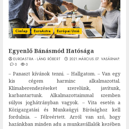
Címlap
EuroAstra
Európai Unió
Egyenlő Bánásmód Hatósága
EUROASTRA - LÁNG RÓBERT
2021.MÁRCIUS.07. VASÁRNAP.
0
0
– Panaszt kívánok tenni. – Hallgatom. – Van egy
kis cégem harminc alkalmazottal.
Klímaberendezéseket szerelünk, javítunk,
karbantartunk. Alkalmazottaimmal szemben
súlyos joghátrányban vagyok. – Vita esetén a
Közigazgatási és Munkaügyi Bírósághoz kell
fordulnia. – Félreértett. Arról van szó, hogy
hazánkban minden adu a munkavállalók kezében