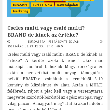
EuroAstra
Európai Unió
Közszolgálati
Marketing
Cseles multi vagy csaló multi?
BRAND de kinek az értéke?
EUROASTRA - PETRÁSOVITS ZOLTÁN
2021.MÁRCIUS.23. KEDD.
0
0
Cseles multi vagy csaló multi? BRAND de kinek az
értéke? A kérdés azoknak ismert akik más
márkáját nulláról behozták Magyarországra és
aztán a nemzetközi multi anyagi támogatása
nélkül BRAND-et csináltak a termékből 5-10
kemény és küzdelmes év alatt. Aztán a MULTI
felébredt, rájött a piac kell vagy a versenytársa
megvette szőröstől-bőröstől az egész európai vagy
világ piacon. A magyart meg? Hát ki akarta dobni
piaci ráon az üzletből! Végül...