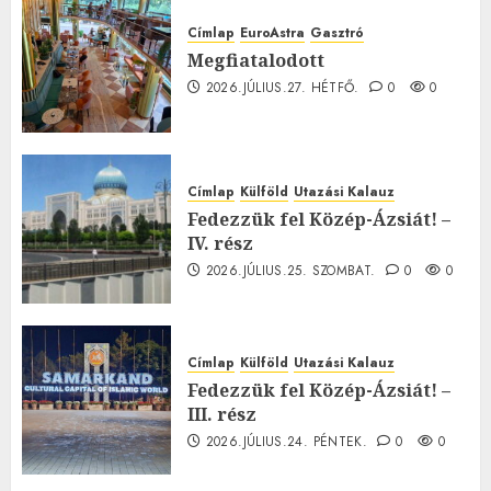
Címlap
EuroAstra
Gasztró
Megfiatalodott
2026.JÚLIUS.27. HÉTFŐ.
0
0
Címlap
Külföld
Utazási Kalauz
Fedezzük fel Közép-Ázsiát! –
IV. rész
2026.JÚLIUS.25. SZOMBAT.
0
0
Címlap
Külföld
Utazási Kalauz
Fedezzük fel Közép-Ázsiát! –
III. rész
2026.JÚLIUS.24. PÉNTEK.
0
0