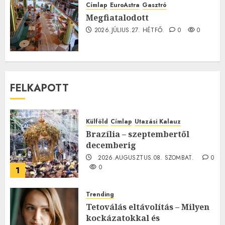
Címlap
EuroAstra
Gasztró
Megfiatalodott
2026.JÚLIUS.27. HÉTFŐ.
0
0
FELKAPOTT
Külföld
Címlap
Utazási Kalauz
Brazília – szeptembertől
decemberig
2026.AUGUSZTUS.08. SZOMBAT.
0
0
1
Trending
Tetoválás eltávolítás – Milyen
kockázatokkal és