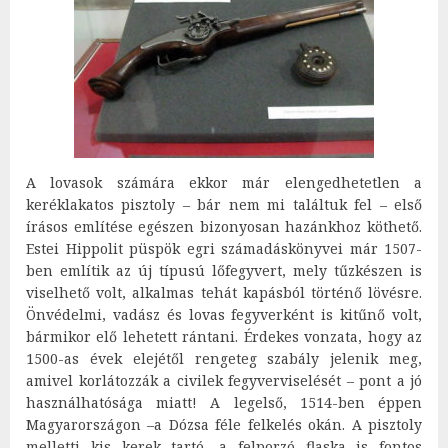
A lovasok számára ekkor már elengedhetetlen a
keréklakatos pisztoly – bár nem mi találtuk fel – első
írásos említése egészen bizonyosan hazánkhoz köthető.
Estei Hippolit püspök egri számadáskönyvei már 1507-
ben említik az új típusú lőfegyvert, mely tűzkészen is
viselhető volt, alkalmas tehát kapásból történő lövésre.
Önvédelmi, vadász és lovas fegyverként is kitűnő volt,
bármikor elő lehetett rántani. Érdekes vonzata, hogy az
1500-as évek elejétől rengeteg szabály jelenik meg,
amivel korlátozzák a civilek fegyverviselését – pont a jó
használhatósága miatt! A legelső, 1514-ben éppen
Magyarországon –a Dózsa féle felkelés okán. A pisztoly
melletti kis kerek tartó, a felporzó flaska is fontos