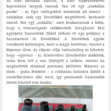
Az első tárlóban harccal, a harc előkészítésével
kapcsolatos tárgyak vannak. Van ott egy „szakállas
puska” – az Egri csillagokból mindenki jól ismeri –
valójában csak egy lövedékkel megtölthető, kovácsolt
vascső. Van egy „szakálla”, amit beakasztanak a falba,
hogy a visszarúgását csökkentsék. Seregbontó kézi
ágyúként használták. Ebből látható itt egy példány a
hozzátartozó öt lövedékkel. A lövedékek egyike
rendkívül különleges, mert a magja öntöttvas, viszont a
köpenye ólom. Az eljárás célja valószínűleg az lehetett,
hogy –egyrészt – az űrmérethez illeszkedőre alakítsák,
talán kicsi lett a vas, lötyögött a csőben, viszont ha
megöntötték ólommal pontosan kitöltötte. Másrész az
ólom – puha fémként – a robbanás hatására kitölti a
rendelkezésére álló teret, így pontosabb hatásosabb
lövést lehetett vele leadni.