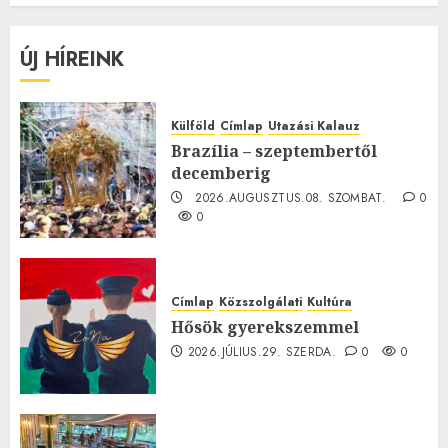
ÚJ HÍREINK
Külföld
Címlap
Utazási Kalauz
Brazília – szeptembertől
decemberig
2026.AUGUSZTUS.08. SZOMBAT.
0
0
Címlap
Közszolgálati
Kultúra
Hősök gyerekszemmel
2026.JÚLIUS.29. SZERDA.
0
0