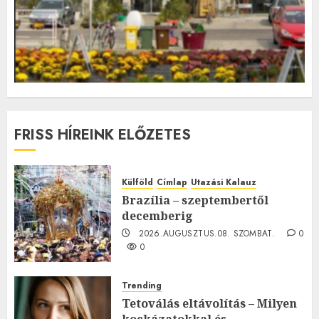
FRISS HÍREINK ELŐZETES
Külföld
Címlap
Utazási Kalauz
Brazília – szeptembertől
decemberig
2026.AUGUSZTUS.08. SZOMBAT.
0
0
Trending
Tetoválás eltávolítás – Milyen