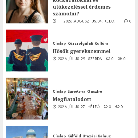
kockázatokkal és
utókezeléssel érdemes
számolni?
2026.AUGUSZTUS.04. KEDD.
0
0
Címlap
Közszolgálati
Kultúra
Hősök gyerekszemmel
2026.JÚLIUS.29. SZERDA.
0
0
Címlap
EuroAstra
Gasztró
Megfiatalodott
2026.JÚLIUS.27. HÉTFŐ.
0
0
Címlap
Külföld
Utazási Kalauz