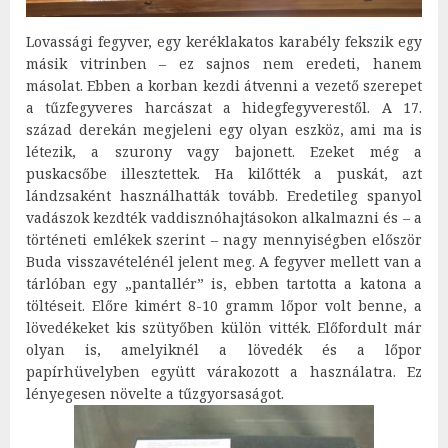
Lovassági fegyver, egy keréklakatos karabély fekszik egy
másik vitrinben – ez sajnos nem eredeti, hanem
másolat. Ebben a korban kezdi átvenni a vezető szerepet
a tűzfegyveres harcászat a hidegfegyverestől. A 17.
század derekán megjeleni egy olyan eszköz, ami ma is
létezik, a szurony vagy bajonett. Ezeket még a
puskacsőbe illesztettek. Ha kilőtték a puskát, azt
lándzsaként használhatták tovább. Eredetileg spanyol
vadászok kezdték vaddisznóhajtásokon alkalmazni és – a
történeti emlékek szerint – nagy mennyiségben először
Buda visszavételénél jelent meg. A fegyver mellett van a
tárlóban egy „pantallér” is, ebben tartotta a katona a
töltéseit. Előre kimért 8-10 gramm lőpor volt benne, a
lövedékeket kis szütyőben külön vitték. Előfordult már
olyan is, amelyiknél a lövedék és a lőpor
papírhüvelyben együtt várakozott a használatra. Ez
lényegesen növelte a tűzgyorsaságot.