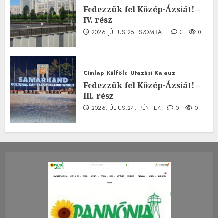
Fedezzük fel Közép-Ázsiát! –
IV. rész
2026.JÚLIUS.25. SZOMBAT.
0
0
Címlap
Külföld
Utazási Kalauz
Fedezzük fel Közép-Ázsiát! –
III. rész
2026.JÚLIUS.24. PÉNTEK.
0
0