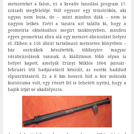
metszeteket a falon, ez a kreatív tanulási program 17.
századi megfelelője. Volt egyszer egy trónörökös, aki
ugyan nem buta, de – mint minden diák – nem is
nagyon lelkes. Ezért a tanára azt találta ki, hogy a
geometria oktatásához megírt tankönyvben, minden
egyes geometriai ábra alá egy metszet-ábrázolást helyez
el. Ebben a 116 ábrát tartalmazó metszetes könyvben –
bár osztrákok készítették, többnyire magyar
várábrázolások vannak. A kiállításon több olyan is
helyet kapott, amelyik Zrínyi Miklós 1664. január-
februári téli hadjáratáról készült, az eszéki hadihíd
elpusztításáról. Ez a 8 km hosszú híd a kor műszaki
kuriózuma volt, egy részét fel is lehetett nyitni, hogy a
hajók útját se akadályozza.