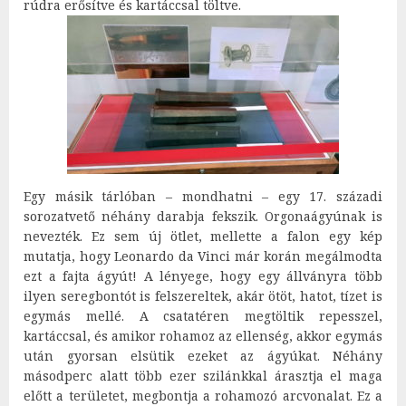
rúdra erősítve és kartáccsal töltve.
Egy másik tárlóban – mondhatni – egy 17. századi
sorozatvető néhány darabja fekszik. Orgonaágyúnak is
nevezték. Ez sem új ötlet, mellette a falon egy kép
mutatja, hogy Leonardo da Vinci már korán megálmodta
ezt a fajta ágyút! A lényege, hogy egy állványra több
ilyen seregbontót is felszereltek, akár ötöt, hatot, tízet is
egymás mellé. A csatatéren megtöltik repesszel,
kartáccsal, és amikor rohamoz az ellenség, akkor egymás
után gyorsan elsütik ezeket az ágyúkat. Néhány
másodperc alatt több ezer szilánkkal árasztja el maga
előtt a területet, megbontja a rohamozó arcvonalat. Ez a