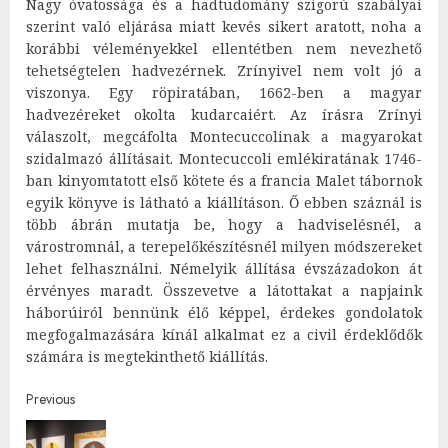
Nagy óvatossága és a hadtudomány szigorú szabályai
szerint való eljárása miatt kevés sikert aratott, noha a
korábbi véleményekkel ellentétben nem nevezhető
tehetségtelen hadvezérnek. Zrínyivel nem volt jó a
viszonya. Egy röpiratában, 1662-ben a magyar
hadvezéreket okolta kudarcaiért. Az írásra Zrínyi
válaszolt, megcáfolta Montecuccolinak a magyarokat
szidalmazó állításait. Montecuccoli emlékiratának 1746-
ban kinyomtatott első kötete és a francia Malet tábornok
egyik könyve is látható a kiállításon. Ő ebben száznál is
több ábrán mutatja be, hogy a hadviselésnél, a
várostromnál, a terepelőkészítésnél milyen módszereket
lehet felhasználni. Némelyik állítása évszázadokon át
érvényes maradt. Összevetve a látottakat a napjaink
háborúiról bennünk élő képpel, érdekes gondolatok
megfogalmazására kínál alkalmat ez a civil érdeklődők
számára is megtekinthető kiállítás.
Post
Previous