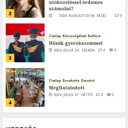
utókezeléssel érdemes
számolni?
2
2026.AUGUSZTUS.04. KEDD.
0
0
Címlap
Közszolgálati
Kultúra
Hősök gyerekszemmel
2026.JÚLIUS.29. SZERDA.
0
0
3
Címlap
EuroAstra
Gasztró
Megfiatalodott
2026.JÚLIUS.27. HÉTFŐ.
0
0
4