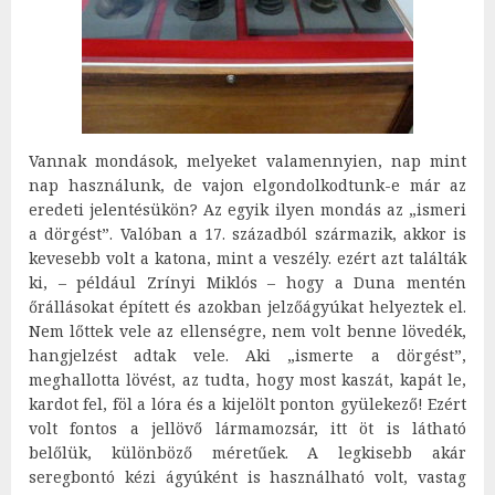
Vannak mondások, melyeket valamennyien, nap mint
nap használunk, de vajon elgondolkodtunk-e már az
eredeti jelentésükön? Az egyik ilyen mondás az „ismeri
a dörgést”. Valóban a 17. századból származik, akkor is
kevesebb volt a katona, mint a veszély. ezért azt találták
ki, – például Zrínyi Miklós – hogy a Duna mentén
őrállásokat épített és azokban jelzőágyúkat helyeztek el.
Nem lőttek vele az ellenségre, nem volt benne lövedék,
hangjelzést adtak vele. Aki „ismerte a dörgést”,
meghallotta lövést, az tudta, hogy most kaszát, kapát le,
kardot fel, föl a lóra és a kijelölt ponton gyülekező! Ezért
volt fontos a jellövő lármamozsár, itt öt is látható
belőlük, különböző méretűek. A legkisebb akár
seregbontó kézi ágyúként is használható volt, vastag