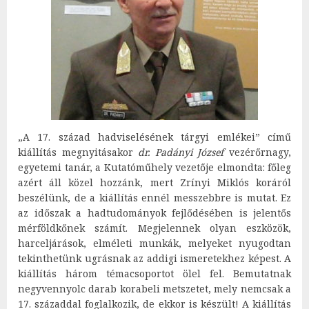
„A 17. század hadviselésének tárgyi emlékei” című
kiállítás megnyitásakor
dr. Padányi József
vezérőrnagy,
egyetemi tanár, a Kutatóműhely vezetője elmondta: főleg
azért áll közel hozzánk, mert Zrínyi Miklós koráról
beszélünk, de a kiállítás ennél messzebbre is mutat. Ez
az időszak a hadtudományok fejlődésében is jelentős
mérföldkőnek számít. Megjelennek olyan eszközök,
harceljárások, elméleti munkák, melyeket nyugodtan
tekinthetünk ugrásnak az addigi ismeretekhez képest. A
kiállítás három témacsoportot ölel fel. Bemutatnak
negyvennyolc darab korabeli metszetet, mely nemcsak a
17. századdal foglalkozik, de ekkor is készült! A kiállítás