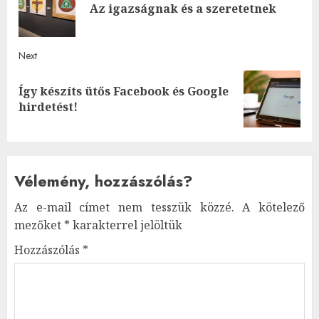
navigation
Pre
Az igazságnak és a szeretetnek
post
Next
Így készíts ütős Facebook és Google
Next
hirdetést!
post:
Vélemény, hozzászólás?
Az e-mail címet nem tesszük közzé.
A kötelező
mezőket
*
karakterrel jelöltük
Hozzászólás
*