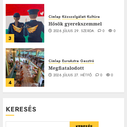
0
Címlap
Közszolgálati
Kultúra
Hősök gyerekszemmel
2026.JÚLIUS.29. SZERDA.
0
0
3
Címlap
EuroAstra
Gasztró
Megfiatalodott
2026.JÚLIUS.27. HÉTFŐ.
0
0
4
KERESÉS
KERESÉS