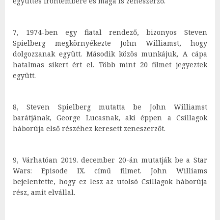
együttes frontembere és maga is zeneszerző.
7, 1974-ben egy fiatal rendező, bizonyos Steven
Spielberg megkörnyékezte John Williamst, hogy
dolgozzanak együtt. Második közös munkájuk, A cápa
hatalmas sikert ért el. Több mint 20 filmet jegyeztek
együtt.
8, Steven Spielberg mutatta be John Williamst
barátjának, George Lucasnak, aki éppen a Csillagok
háborúja első részéhez keresett zeneszerzőt.
9, Várhatóan 2019. december 20-án mutatják be a Star
Wars: Episode IX. című filmet. John Williams
bejelentette, hogy ez lesz az utolsó Csillagok háborúja
rész, amit elvállal.