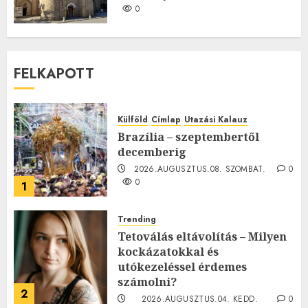
0
FELKAPOTT
Külföld
Címlap
Utazási Kalauz
Brazília – szeptembertől
decemberig
2026.AUGUSZTUS.08. SZOMBAT.
0
0
1
Trending
Tetoválás eltávolítás – Milyen
kockázatokkal és
utókezeléssel érdemes
számolni?
2
2026.AUGUSZTUS.04. KEDD.
0