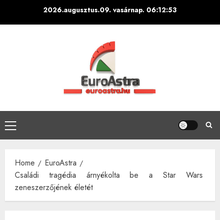
Skip
2026.augusztus.09. vasárnap.
06:12:54
to
content
Primary
Menu
Home
EuroAstra
Családi tragédia árnyékolta be a Star Wars
zeneszerzőjének életét