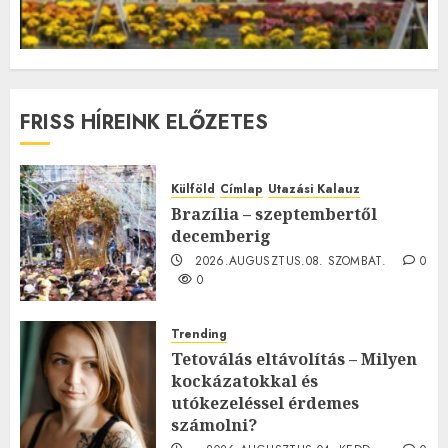
FRISS HÍREINK ELŐZETES
Külföld
Címlap
Utazási Kalauz
Brazília – szeptembertől
decemberig
2026.AUGUSZTUS.08. SZOMBAT.
0
0
Trending
Tetoválás eltávolítás – Milyen
kockázatokkal és
utókezeléssel érdemes
számolni?