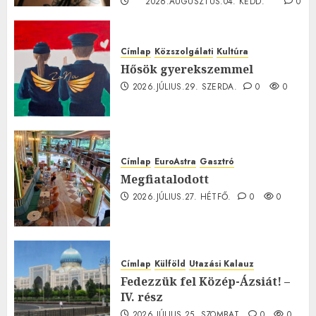
2026.AUGUSZTUS.04. KEDD.
0
0
Címlap
Közszolgálati
Kultúra
Hősök gyerekszemmel
2026.JÚLIUS.29. SZERDA.
0
0
Címlap
EuroAstra
Gasztró
Megfiatalodott
2026.JÚLIUS.27. HÉTFŐ.
0
0
Címlap
Külföld
Utazási Kalauz
Fedezzük fel Közép-Ázsiát! –
IV. rész
2026.JÚLIUS.25. SZOMBAT.
0
0