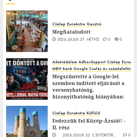
Címlap
EuroAstra
Gasztró
Megfiatalodott
2026.JÚLIUS.27. HÉTFŐ.
0
0
Adatvédelem
AdhocSupport
Címlap
EuroAst
MBH bank Google Csalás és számlafeltörés 
Megszüntette a Google-lel
szemben indított eljárását a
versenyhatóság,
bizonyíthatóság hiányában:
TE mit gondolsz erről?
2026.JÚLIUS.23. CSÜTÖRTÖK.
0
Címlap
EuroAstra
Külföld
0
Fedezzük fel Közép-Ázsiát! –
II. rész
2026.JÚLIUS.23. CSÜTÖRTÖK.
0