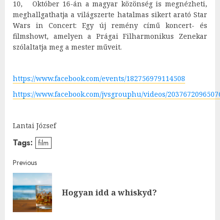
10, Október 16-án a magyar közönség is megnézheti,
meghallgathatja a világszerte hatalmas sikert arató Star
Wars in Concert: Egy új remény című koncert- és
filmshowt, amelyen a Prágai Filharmonikus Zenekar
szólaltatja meg a mester műveit.
https://www.facebook.com/events/182756979114508
https://www.facebook.com/jvsgrouphu/videos/2037672096507
Lantai József
Tags:
film
Post
Previous
navigation
Pre
Hogyan idd a whiskyd?
post