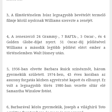
3, A filmtörténelem húsz legnagyobb bevételét termelő
filmje közül nyolcnak Williams szerezte a zenéjét.
4, A zeneszerző 24 Grammy-, 7 BAFTA-, 5 Oscar-, és 4
Golden Globe-díjat nyert. 51 Oscar-díj jelölésével
Williams a második legtöbb jelölést elért ember a
történelemben Walt Disney után.
5, 1956-ban elvette Barbara Ruick színésznőt, három
gyermekük született. 1974-ben, 43 éves korában az
asszony forgatás közben agyvérzést kapott és elhunyt. Ez
volt a legnagyobb törés 1980-ban vezette oltár elé
Samantha Winslow fotóst.
6, Barbarával közös gyermekük, Joseph a világhírű Toto