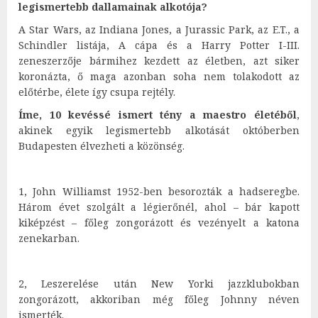
legismertebb dallamainak alkotója?
A Star Wars, az Indiana Jones, a Jurassic Park, az E.T., a
Schindler listája, A cápa és a Harry Potter I-III.
zeneszerzője bármihez kezdett az életben, azt siker
koronázta, ő maga azonban soha nem tolakodott az
előtérbe, élete így csupa rejtély.
Íme, 10 kevéssé ismert tény a maestro életéből
,
akinek egyik legismertebb alkotását októberben
Budapesten élvezheti a közönség.
1, John Williamst 1952-ben besorozták a hadseregbe.
Három évet szolgált a légierőnél, ahol – bár kapott
kiképzést – főleg zongorázott és vezényelt a katona
zenekarban.
2, Leszerelése után New Yorki jazzklubokban
zongorázott, akkoriban még főleg Johnny néven
ismerték.