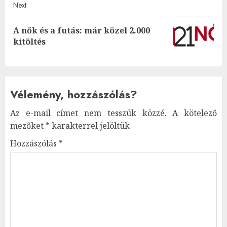
Next
A nők és a futás: már közel 2.000
Next
kitöltés
post:
Vélemény, hozzászólás?
Az e-mail címet nem tesszük közzé.
A kötelező
mezőket
*
karakterrel jelöltük
Hozzászólás
*