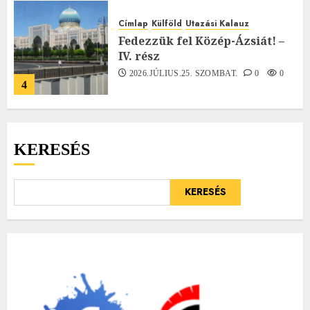
Címlap
Külföld
Utazási Kalauz
Fedezzük fel Közép-Ázsiát! –
IV. rész
2026.JÚLIUS.25. SZOMBAT.
0
0
4
KERESÉS
KERESÉS