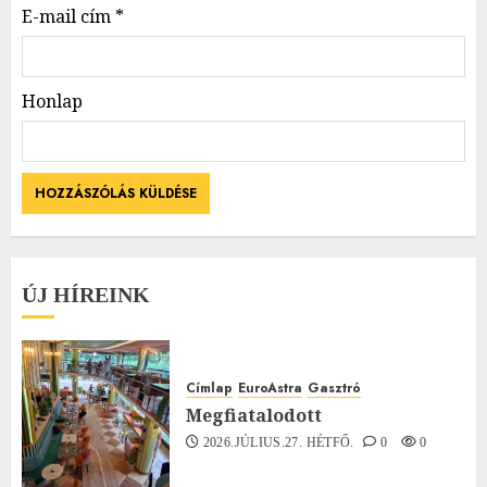
E-mail cím
*
Honlap
ÚJ HÍREINK
Címlap
EuroAstra
Gasztró
Megfiatalodott
2026.JÚLIUS.27. HÉTFŐ.
0
0