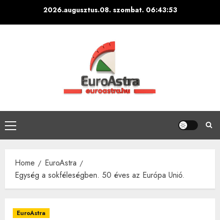
Skip
2026.augusztus.08. szombat.
06:43:54
to
content
Primary
Menu
Home
EuroAstra
Egység a sokféleségben. 50 éves az Európa Unió.
EuroAstra