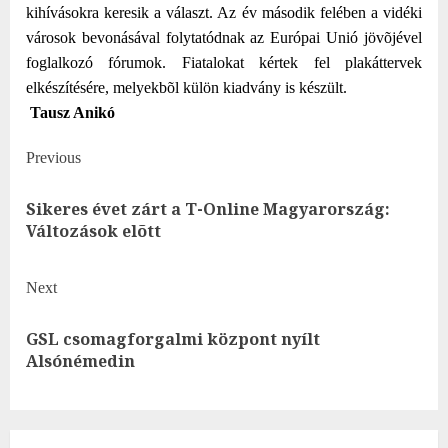
kihívásokra keresik a választ. Az év második felében a vidéki
városok bevonásával folytatódnak az Európai Unió jövõjével
foglalkozó fórumok. Fiatalokat kértek fel plakáttervek
elkészítésére, melyekbõl külön kiadvány is készült.
Tausz Anikó
Post
Previous
navigation
Sikeres évet zárt a T-Online Magyarország:
Pre
Változások elõtt
post
Next
GSL csomagforgalmi központ nyílt
Next
Alsónémedin
post: