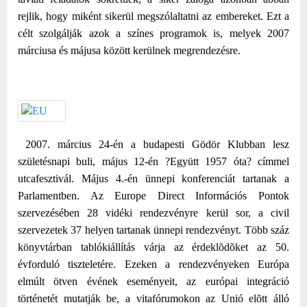
rejlik, hogy miként sikerül megszólaltatni az embereket. Ezt a
célt szolgálják azok a színes programok is, melyek 2007
márciusa és májusa között kerülnek megrendezésre.
2007. március 24-én a budapesti Gödör Klubban lesz
születésnapi buli, május 12-én ?Együtt 1957 óta? címmel
utcafesztivál. Május 4.-én ünnepi konferenciát tartanak a
Parlamentben. Az Europe Direct Információs Pontok
szervezésében 28 vidéki rendezvényre kerül sor, a civil
szervezetek 37 helyen tartanak ünnepi rendezvényt. Több száz
könyvtárban tablókiállítás várja az érdeklõdõket az 50.
évforduló tiszteletére. Ezeken a rendezvényeken Európa
elmúlt ötven évének eseményeit, az európai integráció
történetét mutatják be, a vitafórumokon az Unió elõtt álló