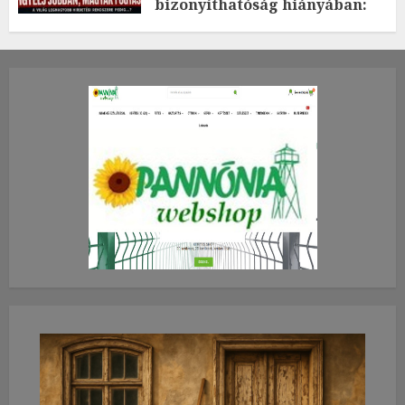
bizonyíthatóság hiányában:
TE mit gondolsz erről?
2026.JÚLIUS.23. CSÜTÖRTÖK.
0
0