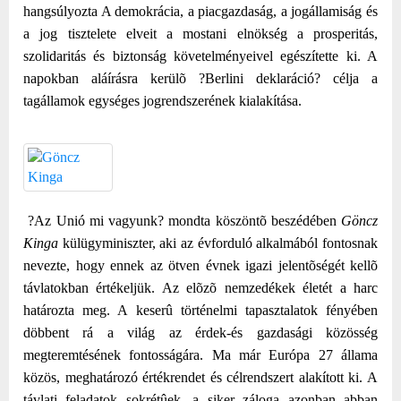
hangsúlyozta A demokrácia, a piacgazdaság, a jogállamiság és
a jog tisztelete elveit a mostani elnökség a prosperitás,
szolidaritás és biztonság követelményeivel egészítette ki. A
napokban aláírásra kerülõ ?Berlini deklaráció? célja a
tagállamok egységes jogrendszerének kialakítása.
?Az Unió mi vagyunk? mondta köszöntõ beszédében
Göncz
Kinga
külügyminiszter, aki az évforduló alkalmából fontosnak
nevezte, hogy ennek az ötven évnek igazi jelentõségét kellõ
távlatokban értékeljük. Az elõzõ nemzedékek életét a harc
határozta meg. A keserû történelmi tapasztalatok fényében
döbbent rá a világ az érdek-és gazdasági közösség
megteremtésének fontosságára. Ma már Európa 27 állama
közös, meghatározó értékrendet és célrendszert alakított ki. A
távlati feladatok sokrétûek, a siker záloga azonban abban