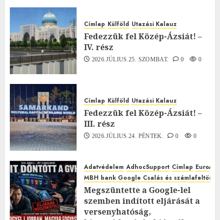
Címlap
Külföld
Utazási Kalauz
Fedezzük fel Közép-Ázsiát! –
IV. rész
2026.JÚLIUS.25. SZOMBAT.
0
0
Címlap
Külföld
Utazási Kalauz
Fedezzük fel Közép-Ázsiát! –
III. rész
2026.JÚLIUS.24. PÉNTEK.
0
0
Adatvédelem
AdhocSupport
Címlap
EuroAst
MBH bank Google Csalás és számlafeltörés 
Megszüntette a Google-lel
szemben indított eljárását a
versenyhatóság,