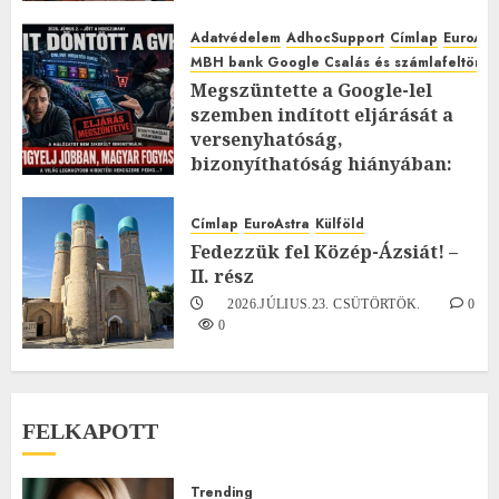
Adatvédelem
AdhocSupport
Címlap
EuroAst
MBH bank Google Csalás és számlafeltörés 
Megszüntette a Google-lel
szemben indított eljárását a
versenyhatóság,
bizonyíthatóság hiányában:
TE mit gondolsz erről?
2026.JÚLIUS.23. CSÜTÖRTÖK.
0
Címlap
EuroAstra
Külföld
0
Fedezzük fel Közép-Ázsiát! –
II. rész
2026.JÚLIUS.23. CSÜTÖRTÖK.
0
0
FELKAPOTT
Trending