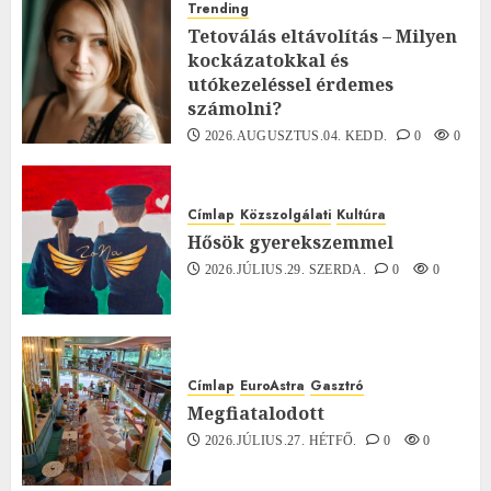
Trending
Tetoválás eltávolítás – Milyen
kockázatokkal és
utókezeléssel érdemes
számolni?
2026.AUGUSZTUS.04. KEDD.
0
0
Címlap
Közszolgálati
Kultúra
Hősök gyerekszemmel
2026.JÚLIUS.29. SZERDA.
0
0
Címlap
EuroAstra
Gasztró
Megfiatalodott
2026.JÚLIUS.27. HÉTFŐ.
0
0