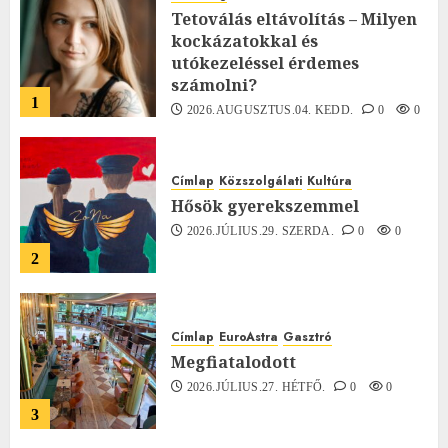
Tetoválás eltávolítás – Milyen
kockázatokkal és
utókezeléssel érdemes
számolni?
1
2026.AUGUSZTUS.04. KEDD.
0
0
Címlap
Közszolgálati
Kultúra
Hősök gyerekszemmel
2026.JÚLIUS.29. SZERDA.
0
0
2
Címlap
EuroAstra
Gasztró
Megfiatalodott
2026.JÚLIUS.27. HÉTFŐ.
0
0
3