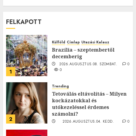
FELKAPOTT
Külföld
Címlap
Utazási Kalauz
Brazília – szeptembertől
decemberig
2026.AUGUSZTUS.08. SZOMBAT.
0
0
1
Trending
Tetoválás eltávolítás – Milyen
kockázatokkal és
utókezeléssel érdemes
számolni?
2
2026.AUGUSZTUS.04. KEDD.
0
0