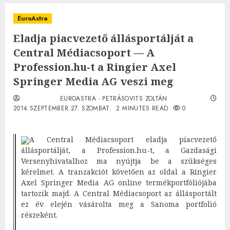
EuroAstra
Eladja piacvezető állásportálját a
Central Médiacsoport — A
Profession.hu-t a Ringier Axel
Springer Media AG veszi meg
EUROASTRA - PETRÁSOVITS ZOLTÁN
2014.SZEPTEMBER.27. SZOMBAT.
2 MINUTES READ
0
A Central Médiacsoport eladja
piacvezető
állásportálját, a Profession.hu-t, a Gazdasági
Versenyhivatalhoz ma nyújtja be a szükséges
kérelmet. A tranzakciót követően az oldal a Ringier
Axel Springer Media AG online termékportfóliójába
tartozik majd. A Central Médiacsoport az állásportált
ez év elején vásárolta meg a Sanoma portfolió
részeként.