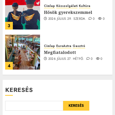
Címlap
Közszolgálati
Kultúra
Hősök gyerekszemmel
2026.JÚLIUS.29. SZERDA.
0
0
3
Címlap
EuroAstra
Gasztró
Megfiatalodott
2026.JÚLIUS.27. HÉTFŐ.
0
0
4
KERESÉS
KERESÉS