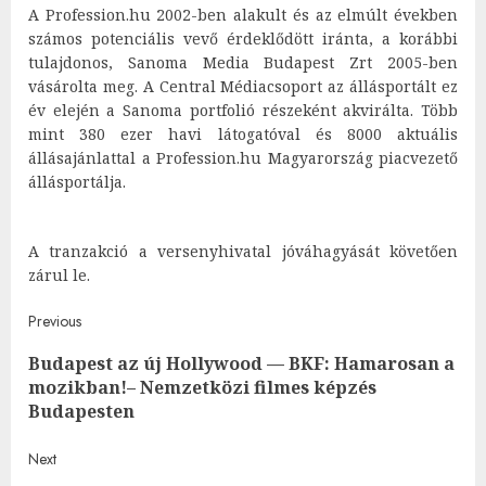
A Profession.hu 2002-ben alakult és az elmúlt években
számos potenciális vevő érdeklődött iránta, a korábbi
tulajdonos, Sanoma Media Budapest Zrt 2005-ben
vásárolta meg. A Central Médiacsoport az állásportált ez
év elején a Sanoma portfolió részeként akvirálta. Több
mint 380 ezer havi látogatóval és 8000 aktuális
állásajánlattal a Profession.hu Magyarország piacvezető
állásportálja.
A tranzakció a versenyhivatal jóváhagyását követően
zárul le.
Post
Previous
Budapest az új Hollywood — BKF: Hamarosan a
navigation
Pre
mozikban!– Nemzetközi filmes képzés
post
Budapesten
Next