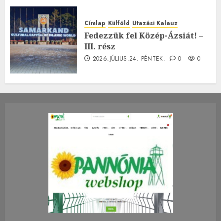
Címlap
Külföld
Utazási Kalauz
Fedezzük fel Közép-Ázsiát! –
III. rész
2026.JÚLIUS.24. PÉNTEK.
0
0