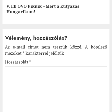
V. EB OVO Piknik – Mert a kutyázás
Next
Hungarikum!
post:
Vélemény, hozzászólás?
Az e-mail címet nem tesszük közzé.
A kötelező
mezőket
*
karakterrel jelöltük
Hozzászólás
*