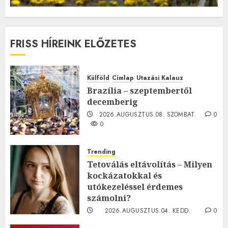
FRISS HÍREINK ELŐZETES
Külföld
Címlap
Utazási Kalauz
Brazília – szeptembertől
decemberig
2026.AUGUSZTUS.08. SZOMBAT.
0
0
Trending
Tetoválás eltávolítás – Milyen
kockázatokkal és
utókezeléssel érdemes
számolni?
2026.AUGUSZTUS.04. KEDD.
0
0