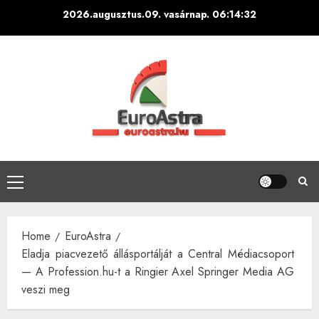
Skip
2026.augusztus.09. vasárnap.
06:14:33
to
content
Primary
Menu
Home
EuroAstra
Eladja piacvezető állásportálját a Central Médiacsoport
— A Profession.hu-t a Ringier Axel Springer Media AG
veszi meg