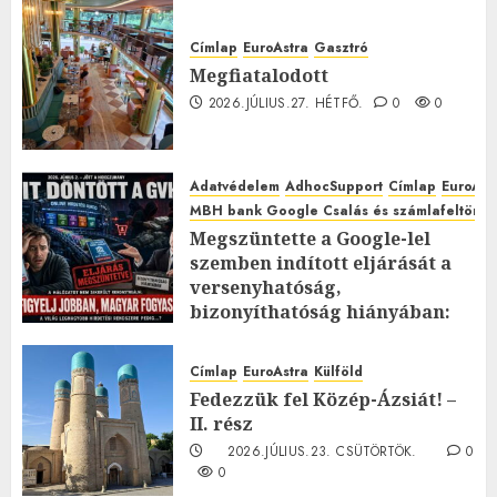
Címlap
EuroAstra
Gasztró
Megfiatalodott
2026.JÚLIUS.27. HÉTFŐ.
0
0
Adatvédelem
AdhocSupport
Címlap
EuroAst
MBH bank Google Csalás és számlafeltörés 
Megszüntette a Google-lel
szemben indított eljárását a
versenyhatóság,
bizonyíthatóság hiányában:
TE mit gondolsz erről?
2026.JÚLIUS.23. CSÜTÖRTÖK.
0
Címlap
EuroAstra
Külföld
0
Fedezzük fel Közép-Ázsiát! –
II. rész
2026.JÚLIUS.23. CSÜTÖRTÖK.
0
0