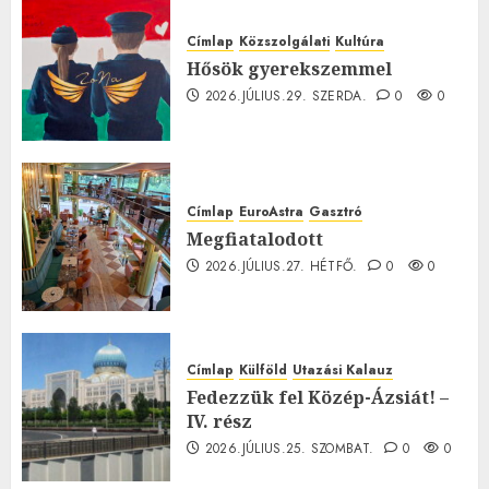
Címlap
Közszolgálati
Kultúra
Hősök gyerekszemmel
2026.JÚLIUS.29. SZERDA.
0
0
Címlap
EuroAstra
Gasztró
Megfiatalodott
2026.JÚLIUS.27. HÉTFŐ.
0
0
Címlap
Külföld
Utazási Kalauz
Fedezzük fel Közép-Ázsiát! –
IV. rész
2026.JÚLIUS.25. SZOMBAT.
0
0