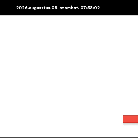
Skip
2026.augusztus.08. szombat.
07:58:03
to
content