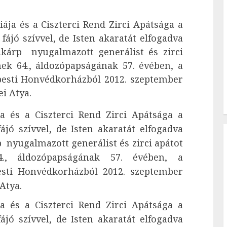
ája és a Ciszterci Rend Zirci Apátsága a
ájó szívvel, de Isten akaratát elfogadva
likárp nyugalmazott generálist és zirci
nek 64., áldozópapságának 57. évében, a
apesti Honvédkorházból 2012. szeptember
ei Atya.
a és a Ciszterci Rend Zirci Apátsága a
́jó szívvel, de Isten akaratát elfogadva
p nyugalmazott generálist és zirci apátot
4., áldozópapságának 57. évében, a
pesti Honvédkorházból 2012. szeptember
Atya.
a és a Ciszterci Rend Zirci Apátsága a
́jó szívvel, de Isten akaratát elfogadva