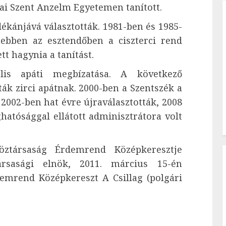
pai Szent Anzelm Egyetemen tanított.
dékánjává választották. 1981-ben és 1985-
ebben az esztendőben a ciszterci rend
ett hagynia a tanítást.
ális apáti megbízatása. A következő
ák zirci apátnak. 2000-ben a Szentszék a
 2002-ben hat évre újraválasztották, 2008
ghatósággal ellátott adminisztrátora volt
ztársaság Érdemrend Középkeresztje
társasági elnök, 2011. március 15-én
mrend Középkereszt A Csillag (polgári