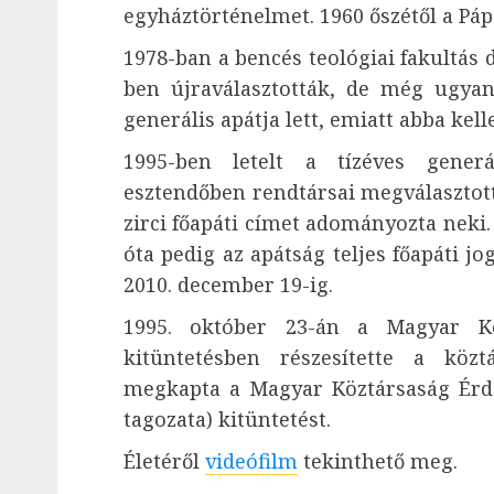
egyháztörténelmet. 1960 őszétől a Pá
1978-ban a bencés teológiai fakultás 
ben újraválasztották, de még ugyan
generális apátja lett, emiatt abba kell
1995-ben letelt a tízéves gener
esztendőben rendtársai megválasztott
zirci főapáti címet adományozta neki.
óta pedig az apátság teljes főapáti jo
2010. december 19-ig.
1995. október 23-án a Magyar Kö
kitüntetésben részesítette a köz
megkapta a Magyar Köztársaság Érde
tagozata) kitüntetést.
Életéről
videófilm
tekinthető meg.