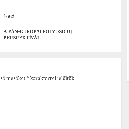
Next
A PÁN-EURÓPAI FOLYOSÓ ÚJ
Previous
Next
PERSPEKTÍVÁI
post:
post:
ező mezőket
*
karakterrel jelöltük