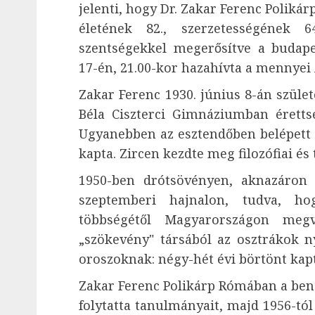
jelenti, hogy Dr. Zakar Ferenc Polikár
életének 82., szerzetességének 6
szentségekkel megerősítve a buda
17-én, 21.00-kor hazahívta a mennyei 
Zakar Ferenc 1930. június 8-án születe
Béla Ciszterci Gimnáziumban érettsé
Ugyanebben az esztendőben belépett a
kapta. Zircen kezdte meg filozófiai és
1950-ben drótsövényen, aknazáron 
szeptemberi hajnalon, tudva, h
többségétől Magyarországon meg
„szökevény" társából az osztrákok ny
oroszoknak: négy-hét évi börtönt ka
Zakar Ferenc Polikárp Rómában a be
folytatta tanulmányait, majd 1956-tó