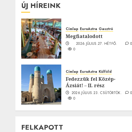
ÚJ HÍREINK
Címlap
EuroAstra
Gasztró
Megfiatalodott
2026.JÚLIUS.27. HÉTFŐ.
0
Címlap
EuroAstra
Külföld
Fedezzük fel Közép-
Ázsiát! – II. rész
2026.JÚLIUS.23. CSÜTÖRTÖK.
0
FELKAPOTT