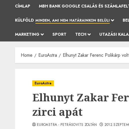
CÍMLAP
MBH BANK GOOGLE CSALÁS ÉS SZÁMLAFEL
KÜLFÖLD
BE
MINDEN, AMI NEM HATÁRAINKON BELÜLI
MARKETING
SPORT
TECH
UTAZÁSI KAL
Home
EuroAstra
Elhunyt Zakar Ferenc Polikárp volt 
EuroAstra
Elhunyt Zakar Fer
zirci apát
EUROASTRA - PETRÁSOVITS ZOLTÁN
2012.SZEPTEM