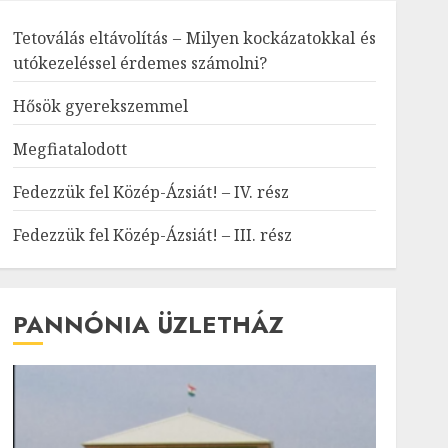
Tetoválás eltávolítás – Milyen kockázatokkal és
utókezeléssel érdemes számolni?
Hősök gyerekszemmel
Megfiatalodott
Fedezzük fel Közép-Ázsiát! – IV. rész
Fedezzük fel Közép-Ázsiát! – III. rész
PANNÓNIA ÜZLETHÁZ