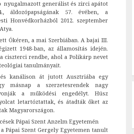
p nyugalmazott generálist és zirci apátot
4., áldozópapságának 57. évében, a
pesti Honvédkorházból 2012. szeptember
Atya.
tt Ókéren, a mai Szerbiában. A bajai III.
gizett 1948-ban, az államosítás idején.
 ciszterci rendbe, ahol a Polikárp nevet
 teológiai tanulmányait.
és kanálison át jutott Ausztriába egy
ogy másnap a szerzetesrendek nagy
vonják a működési engedélyt. Húsz
olcat letartóztattak, és átadták őket az
ptak Magyarországon.
ncések Pápai Szent Anzelm Egyetemén
l a Pápai Szent Gergely Egyetemen tanult