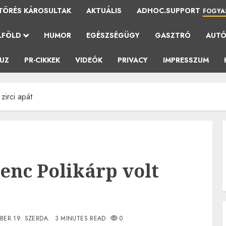
TÖRÉS KÁROSULTAK
AKTUÁLIS
ADHOC.SUPPORT
FOGYA
LFÖLD
HUMOR
EGÉSZSÉGÜGY
GASZTRÓ
AUT
AUZ
PR-CIKKEK
VIDEÓK
PRIVACY
IMPRESSZUM
zirci apát
enc Polikárp volt
BER.19. SZERDA.
3 MINUTES READ
0