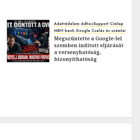
Adatvédelem
AdhocSupport
Címlap
EuroAst
MBH bank Google Csalás és számlafeltörés
Megszüntette a Google-lel
szemben indított eljárását
0
a versenyhatóság,
bizonyíthatóság
hiányában: TE mit
gondolsz erről?
2026.JÚLIUS.23. CSÜTÖRTÖK.
0
0
0