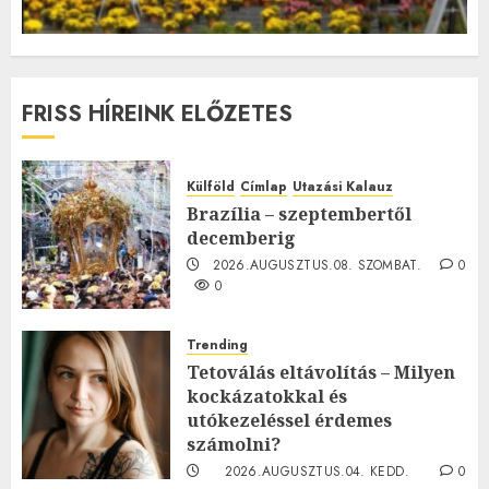
FRISS HÍREINK ELŐZETES
Külföld
Címlap
Utazási Kalauz
Brazília – szeptembertől
decemberig
2026.AUGUSZTUS.08. SZOMBAT.
0
0
Trending
Tetoválás eltávolítás – Milyen
kockázatokkal és
utókezeléssel érdemes
számolni?
2026.AUGUSZTUS.04. KEDD.
0