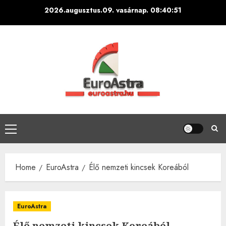
Skip
2026.augusztus.09. vasárnap.
08:40:52
to
content
Primary
Menu
Home
EuroAstra
Élő nemzeti kincsek Koreából
EuroAstra
Élő nemzeti kincsek Koreából