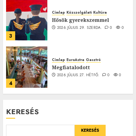
Címlap
Közszolgálati
Kultúra
Hősök gyerekszemmel
2026.JÚLIUS.29. SZERDA.
0
0
3
Címlap
EuroAstra
Gasztró
Megfiatalodott
2026.JÚLIUS.27. HÉTFŐ.
0
0
4
KERESÉS
KERESÉS