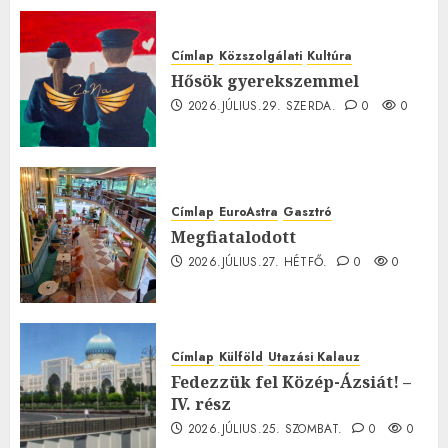
0
Címlap
Közszolgálati
Kultúra
Hősök gyerekszemmel
2026.JÚLIUS.29. SZERDA.
0
0
Címlap
EuroAstra
Gasztró
Megfiatalodott
2026.JÚLIUS.27. HÉTFŐ.
0
0
Címlap
Külföld
Utazási Kalauz
Fedezzük fel Közép-Ázsiát! –
IV. rész
2026.JÚLIUS.25. SZOMBAT.
0
0