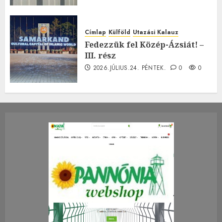
Címlap
Külföld
Utazási Kalauz
Fedezzük fel Közép-Ázsiát! –
III. rész
2026.JÚLIUS.24. PÉNTEK.
0
0