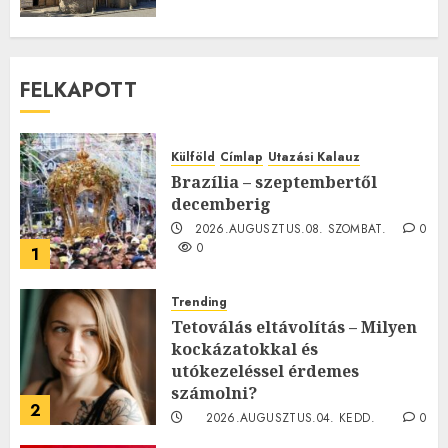
FELKAPOTT
Külföld
Címlap
Utazási Kalauz
Brazília – szeptembertől
decemberig
2026.AUGUSZTUS.08. SZOMBAT.
0
0
1
Trending
Tetoválás eltávolítás – Milyen
kockázatokkal és
utókezeléssel érdemes
számolni?
2
2026.AUGUSZTUS.04. KEDD.
0
0