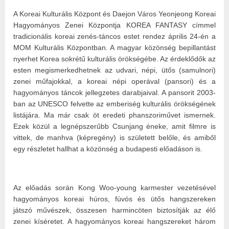
A Koreai Kulturális Központ és Daejon Város Yeonjeong Koreai
Hagyományos Zenei Központja KOREA FANTASY címmel
tradicionális koreai zenés-táncos estet rendez április 24-én a
MOM Kulturális Központban. A magyar közönség bepillantást
nyerhet Korea sokrétű kulturális örökségébe. Az érdeklődők az
esten megismerkedhetnek az udvari, népi, ütős (samulnori)
zenei műfajokkal, a koreai népi operával (pansori) és a
hagyományos táncok jellegzetes darabjaival. A pansorit 2003-
ban az UNESCO felvette az emberiség kulturális örökségének
listájára. Ma már csak öt eredeti phanszoriművet ismernek.
Ezek közül a legnépszerűbb Csunjang éneke, amit filmre is
vittek, de manhva (képregény) is született belőle, és amiből
egy részletet hallhat a közönség a budapesti előadáson is.
​
Az előadás során Kong Woo-young karmester vezetésével
hagyományos koreai húros, fúvós és ütős hangszereken
játszó művészek, összesen harmincöten biztosítják az élő
zenei kíséretet. A hagyományos koreai hangszereket három