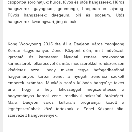
csoportba sorolhatjuk: húros, fúvós és ütős hangszerek. Húros
hangszerek: gayageum, geomungo, haegeum és ajaeng.
Fúvós hangszerek: daegeum, piri és sogeum. Ütős
hangszerek: kwaengwari, jing és buk.
​
Kong Woo-young 2015 óta áll a Daejeon Város Yeonjeong
Koreai Hagyományos Zenei Központ élén, mint művészeti
igazgató és karmester. Nyugati zenére szakosodott
karmesterek felkérésével és más módszerekkel rendszeresen
kísérletez azzal, hogy miként tegye befogadhatóbbá
hagyományos koreai zenét a nyugati zenéhez szokott
emberek számára. Munkája során különös hangsúlyt fektet
arra, hogy a helyi lakossággal megszerettesse a
hagyományos koreai zene rendkívül sokszínű örökségét.
Mára Daejeon város kulturális programjai között a
legnépszerűbbek közé tartoznak a Zenei Központ által
szervezett hangversenyek.
​