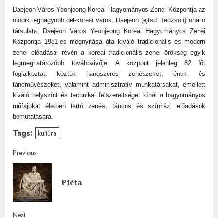
Daejeon Város Yeonjeong Koreai Hagyományos Zenei Központja az
ötödik legnagyobb dél-koreai város, Daejeon (ejtsd: Tedzson) önálló
társulata. Daejeon Város Yeonjeong Koreai Hagyományos Zenei
Központja 1981-es megnyitása óta kiváló tradicionális és modern
zenei előadásai révén a koreai tradicionális zenei örökség egyik
legmeghatározóbb továbbvivője. A központ jelenleg 82 főt
foglalkoztat, köztük hangszeres zenészeket, ének- és
táncművészeket, valamint adminisztratív munkatársakat, emellett
kiváló helyszínt és technikai felszereltséget kínál a hagyományos
műfajokat életben tartó zenés, táncos és színházi előadások
bemutatására.
Tags:
kultúra
Post
Previous
navigation
Pre
Piéta
post
Next