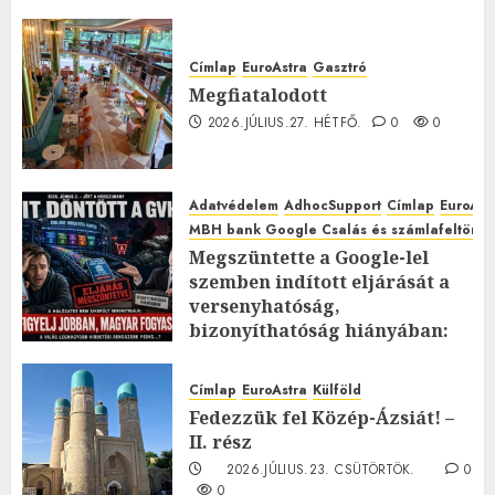
Címlap
EuroAstra
Gasztró
Megfiatalodott
2026.JÚLIUS.27. HÉTFŐ.
0
0
Adatvédelem
AdhocSupport
Címlap
EuroAst
MBH bank Google Csalás és számlafeltörés 
Megszüntette a Google-lel
szemben indított eljárását a
versenyhatóság,
bizonyíthatóság hiányában:
TE mit gondolsz erről?
2026.JÚLIUS.23. CSÜTÖRTÖK.
0
Címlap
EuroAstra
Külföld
0
Fedezzük fel Közép-Ázsiát! –
II. rész
2026.JÚLIUS.23. CSÜTÖRTÖK.
0
0