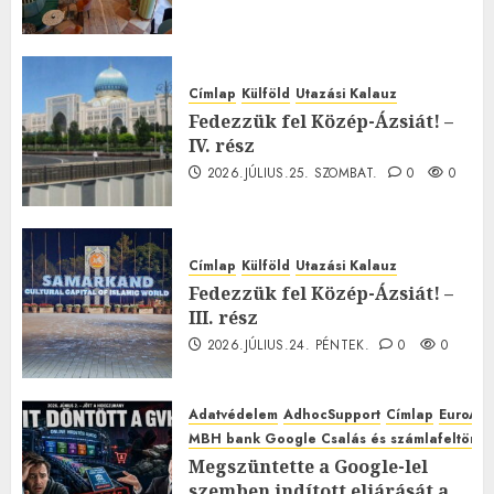
Címlap
Külföld
Utazási Kalauz
Fedezzük fel Közép-Ázsiát! –
IV. rész
2026.JÚLIUS.25. SZOMBAT.
0
0
Címlap
Külföld
Utazási Kalauz
Fedezzük fel Közép-Ázsiát! –
III. rész
2026.JÚLIUS.24. PÉNTEK.
0
0
Adatvédelem
AdhocSupport
Címlap
EuroAst
MBH bank Google Csalás és számlafeltörés 
Megszüntette a Google-lel
szemben indított eljárását a