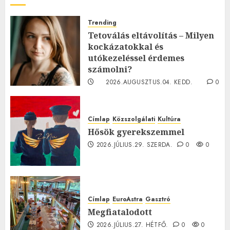
Trending
Tetoválás eltávolítás – Milyen
kockázatokkal és
utókezeléssel érdemes
számolni?
2026.AUGUSZTUS.04. KEDD.
0
0
Címlap
Közszolgálati
Kultúra
Hősök gyerekszemmel
2026.JÚLIUS.29. SZERDA.
0
0
Címlap
EuroAstra
Gasztró
Megfiatalodott
2026.JÚLIUS.27. HÉTFŐ.
0
0