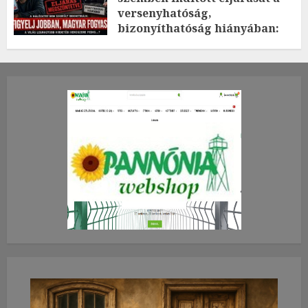
versenyhatóság,
bizonyíthatóság hiányában:
TE mit gondolsz erről?
2026.JÚLIUS.23. CSÜTÖRTÖK.
0
0