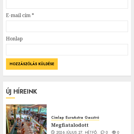
E-mail cím
*
Honlap
ÚJ HÍREINK
Címlap
EuroAstra
Gasztró
Megfiatalodott
2026.JÚLIUS.27. HÉTFŐ.
0
0