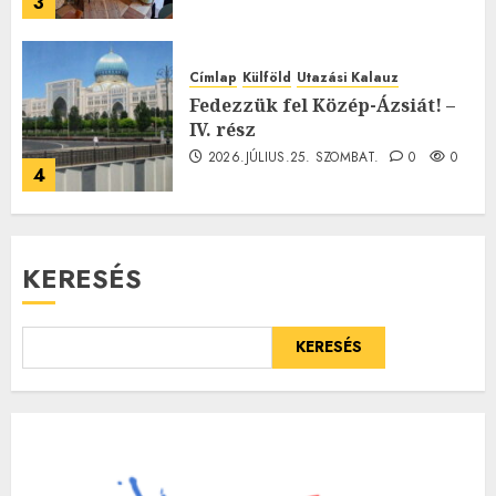
3
Címlap
Külföld
Utazási Kalauz
Fedezzük fel Közép-Ázsiát! –
IV. rész
2026.JÚLIUS.25. SZOMBAT.
0
0
4
KERESÉS
KERESÉS