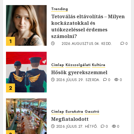
Trending
Tetoválás eltávolítás – Milyen
kockázatokkal és
utókezeléssel érdemes
számolni?
1
2026.AUGUSZTUS.04. KEDD.
0
0
Címlap
Közszolgálati
Kultúra
Hősök gyerekszemmel
2026.JÚLIUS.29. SZERDA.
0
0
2
Címlap
EuroAstra
Gasztró
Megfiatalodott
2026.JÚLIUS.27. HÉTFŐ.
0
0