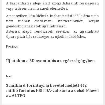
A karbantartás ideje alatt szolgáltatásaink részlegesen
vagy teljesen nem lesznek elérhetőek.
Amennyiben készülékei a karbantartási idő lejárta után
nem tudnak csatlakozni szervereinkhez, kérjük
gondoskodjanak azok újraindításáról.
Asterisk alapú rendszerek esetében az újraindítás/
újraregisztrálás szükséges az újbóli működéshez.
Post
Previous
navigation
Pre
Új utakon a 3D nyomtatás az egészségügyben
post
Next
3 milliárd forintnyi árbevétel mellett 442
Next
millió forintos EBITDA-val zárta az első félévet
post:
az ALTEO