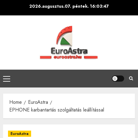
Skip
2026.augusztus.07. péntek.
16:03:48
to
content
Primary
Menu
Home
EuroAstra
EPHONE karbantartás szolgáltatás leállítással
EuroAstra