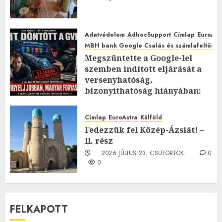
Adatvédelem
AdhocSupport
Címlap
EuroAst
MBH bank Google Csalás és számlafeltörés 
Megszüntette a Google-lel
szemben indított eljárását a
versenyhatóság,
bizonyíthatóság hiányában:
TE mit gondolsz erről?
2026.JÚLIUS.23. CSÜTÖRTÖK.
0
Címlap
EuroAstra
Külföld
0
Fedezzük fel Közép-Ázsiát! –
II. rész
2026.JÚLIUS.23. CSÜTÖRTÖK.
0
0
FELKAPOTT