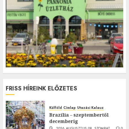
FRISS HÍREINK ELŐZETES
Külföld
Címlap
Utazási Kalauz
Brazília – szeptembertől
decemberig
2026.AUGUSZTUS.08. SZOMBAT.
0