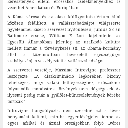
keresztények elleni erőszakos cselekményekhez is
vezethet Amerikában és Európában.
A Róma városa és az olasz külügyminisztérium által
közösen felállított, a vallásszabadságot világszerte
figyelemmel kísérő szervezet nyitóülésén, június 28-án
Baltimore érseke, William E. Lori kijelentette: az
Egyesült Államokban jelenleg az uralkodó kultúra
mellett immár a törvénykezés (ti. az Obama-kormány
által a közelmúltban bevezetett egészségügyi
szabályozás) is veszélyezteti a vallásszabadságot.
A szervezet vezetője, Massimo Introvigne professzor
leszögezte: „A diszkrimináció légkörében bizony
lehetséges, hogy valaki tettlegességhez, erőszakhoz
folyamodik, mondván: a törvények nem elégségesek. Az
ilyesmi pedig már a gyűlölet-bűncselekmények körébe
tartozik."
Introvigne hangsúlyozta: nem szeretné azt a téves
benyomást kelteni, mintha egyenlőségjelet tenne az
egyes afrikai és ázsiai országokban folyó „véres