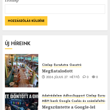
ÚJ HÍREINK
Címlap
EuroAstra
Gasztró
Megfiatalodott
2026.JÚLIUS.27. HÉTFŐ.
0
0
Adatvédelem
AdhocSupport
Címlap
EuroAst
MBH bank Google Csalás és számlafeltörés 
Megszüntette a Google-lel