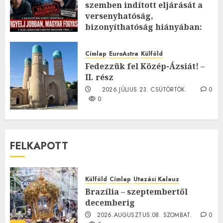
szemben indított eljárását a
versenyhatóság,
bizonyíthatóság hiányában:
TE mit gondolsz erről?
2026.JÚLIUS.23. CSÜTÖRTÖK.
0
Címlap
EuroAstra
Külföld
0
Fedezzük fel Közép-Ázsiát! –
II. rész
2026.JÚLIUS.23. CSÜTÖRTÖK.
0
0
FELKAPOTT
Külföld
Címlap
Utazási Kalauz
Brazília – szeptembertől
decemberig
2026.AUGUSZTUS.08. SZOMBAT.
0