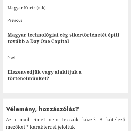
Magyar Kurír (mk)
Post
Previous
navigation
Magyar technológiai cég sikertörténetét építi
Pre
tovább a Day One Capital
post
Next
Elszenvedjük vagy alakítjuk a
Next
történelmünket?
post:
Vélemény, hozzászólás?
Az e-mail címet nem tesszük közzé.
A kötelező
mezőket
*
karakterrel jelöltük