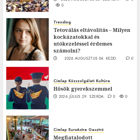
0
Trending
Tetoválás eltávolítás – Milyen
kockázatokkal és
utókezeléssel érdemes
számolni?
2026.AUGUSZTUS.04. KEDD.
0
0
Címlap
Közszolgálati
Kultúra
Hősök gyerekszemmel
2026.JÚLIUS.29. SZERDA.
0
0
Címlap
EuroAstra
Gasztró
Megfiatalodott