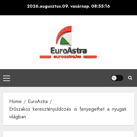
Skip
2026.augusztus.09. vasárnap.
08:55:17
to
content
Primary
Menu
Home
EuroAstra
Erőszakos keresztényüldözés is fenyegethet a nyugati
világban