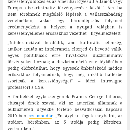
keresztényüldözés és az Amerikai Egyesült Államok vagy
Európa diszkriminatív törvénykezése között." Ám ha
nem történnek megfelelő lépések a vallásszabadság
védelmében, akkor egy háromlépcsős folyamat
eredményeként a helyzet a nyugati világban is
keresztényellenes erőszakhoz vezethet – figyelmeztetett.
„Intoleranciával kezdődik, ami kulturális jelenség;
amikor azután az intolerancia elterjed és bevetté válik,
egyes politikusok erre hivatkozva diszkriminatív
törvényeket hoznak; a diszkrimináció eme légkörében
pedig előfordulhat, hogy egyesek önbíráskodó módon
erőszakhoz folyamodnak, hogy még inkább háttérbe
szorítsák a kereszténységet" – idézi Introvigne
professzort a CNA.
A fentiekkel egybecsengenek Francis George bíboros,
chicagói érsek szavai, aki az amerikai államnak a
lelkiismereti ügyekbe történő beavatkozásai kapcsán
2010-ben
azt mondta
: „Én ágyban fogok meghalni, az
utódom börtönben, az ő utódja pedig köztéren,
vértanúként".