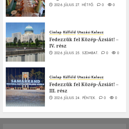
2026.JÚLIUS.27. HÉTFŐ.
0
0
Címlap
Külföld
Utazási Kalauz
Fedezzük fel Közép-Ázsiát! –
IV. rész
2026.JÚLIUS.25. SZOMBAT.
0
0
Címlap
Külföld
Utazási Kalauz
Fedezzük fel Közép-Ázsiát! –
III. rész
2026.JÚLIUS.24. PÉNTEK.
0
0