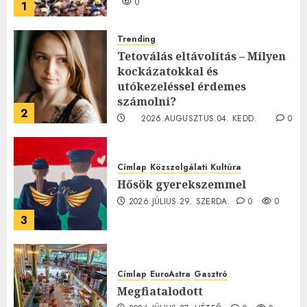
0
1
Trending
Tetoválás eltávolítás – Milyen
kockázatokkal és
utókezeléssel érdemes
számolni?
2
2026.AUGUSZTUS.04. KEDD.
0
0
Címlap
Közszolgálati
Kultúra
Hősök gyerekszemmel
2026.JÚLIUS.29. SZERDA.
0
0
3
Címlap
EuroAstra
Gasztró
Megfiatalodott