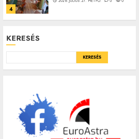
2026.JÚLIUS.27. HÉTFŐ.
0
0
4
KERESÉS
KERESÉS