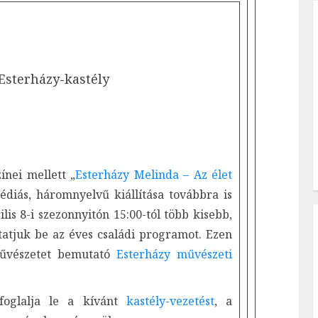
Esterházy-kastély
ínei mellett „
Esterházy Melinda – Az élet
édiás, háromnyelvű kiállítása továbbra is
lis 8-i szezonnyitón 15:00-tól több kisebb,
utatjuk be az éves családi programot. Ezen
művészetet bemutató
Esterházy művészeti
foglalja le a kívánt
kastély-vezetést
, a