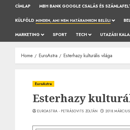
CÍMLAP
MBH BANK GOOGLE CSALÁS ÉS SZÁMLAFEL
KÜLFÖLD
BE
MINDEN, AMI NEM HATÁRAINKON BELÜLI
MARKETING
SPORT
TECH
UTAZÁSI KAL
Home
EuroAstra
Esterhazy kulturális világa
EuroAstra
Esterhazy kulturál
EUROASTRA - PETRÁSOVITS ZOLTÁN
2018.MÁRCIUS