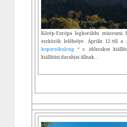
Közép-Európa legkorábbi múzeumi h
eszközök lelőhelye. Április 12-től a 
koporsókulcsig
“ c. időszakos kiáll
kiállítási darabjai állnak. .