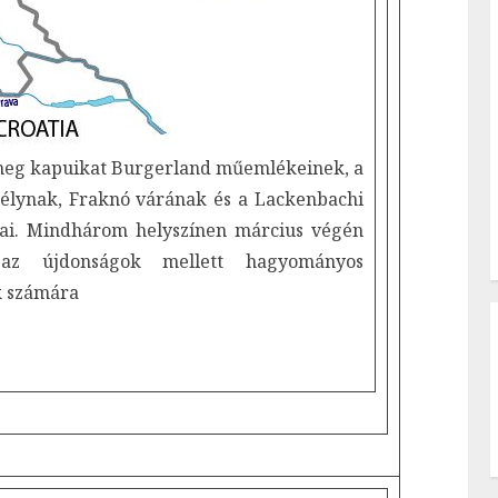
 meg kapuikat Burgerland műemlékeinek, a
télynak, Fraknó várának és a Lackenbachi
ágai. Mindhárom helyszínen március végén
az újdonságok mellett hagyományos
ók számára