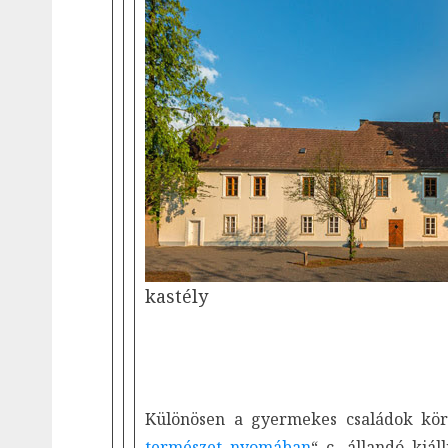
kastély
Különösen a gyermekes családok kör
természet nyomában
“ c. állandó kiáll