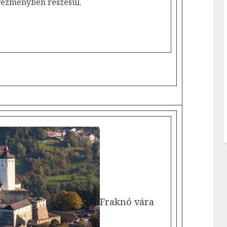
vezményben részesül.
Fraknó vára