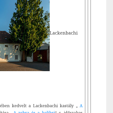
Lackenbachi
ében kedvelt a Lackenbachi kastály „
A
ítása. „
A zebra és a kolibri
“ c. időszakos