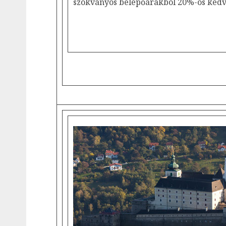
szokványos belépőárakból 20%-os ked