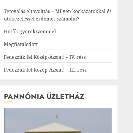
Tetoválás eltávolítás – Milyen kockázatokkal és
utókezeléssel érdemes számolni?
Hősök gyerekszemmel
Megfiatalodott
Fedezzük fel Közép-Ázsiát! – IV. rész
Fedezzük fel Közép-Ázsiát! – III. rész
PANNÓNIA ÜZLETHÁZ