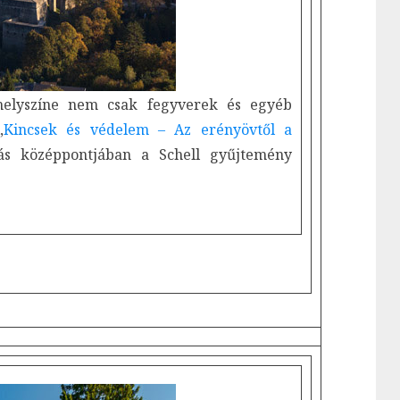
elyszíne nem csak fegyverek és egyéb
„
Kincsek és védelem – Az erényövtől a
ítás középpontjában a Schell gyűjtemény