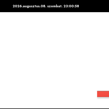
Skip
2026.augusztus.08. szombat.
23:00:59
to
content