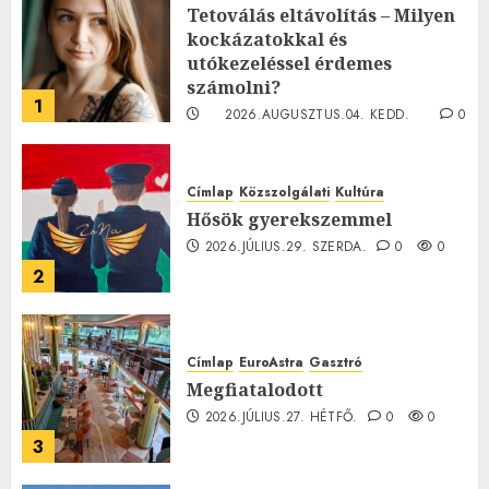
Tetoválás eltávolítás – Milyen
kockázatokkal és
utókezeléssel érdemes
számolni?
1
2026.AUGUSZTUS.04. KEDD.
0
0
Címlap
Közszolgálati
Kultúra
Hősök gyerekszemmel
2026.JÚLIUS.29. SZERDA.
0
0
2
Címlap
EuroAstra
Gasztró
Megfiatalodott
2026.JÚLIUS.27. HÉTFŐ.
0
0
3