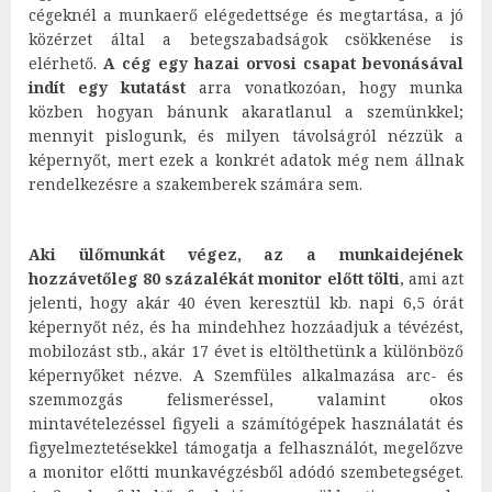
cégeknél a munkaerő elégedettsége és megtartása, a jó
közérzet által a betegszabadságok csökkenése is
elérhető.
A cég egy hazai orvosi csapat bevonásával
indít egy kutatást
arra vonatkozóan, hogy munka
közben hogyan bánunk akaratlanul a szemünkkel;
mennyit pislogunk, és milyen távolságról nézzük a
képernyőt, mert ezek a konkrét adatok még nem állnak
rendelkezésre a szakemberek számára sem.
Aki ülőmunkát végez, az a munkaidejének
hozzávetőleg 80 százalékát monitor előtt tölti
, ami azt
jelenti, hogy akár 40 éven keresztül kb. napi 6,5 órát
képernyőt néz, és ha mindehhez hozzáadjuk a tévézést,
mobilozást stb., akár 17 évet is eltölthetünk a különböző
képernyőket nézve. A Szemfüles alkalmazása arc- és
szemmozgás felismeréssel, valamint okos
mintavételezéssel figyeli a számítógépek használatát és
figyelmeztetésekkel támogatja a felhasználót, megelőzve
a monitor előtti munkavégzésből adódó szembetegséget.