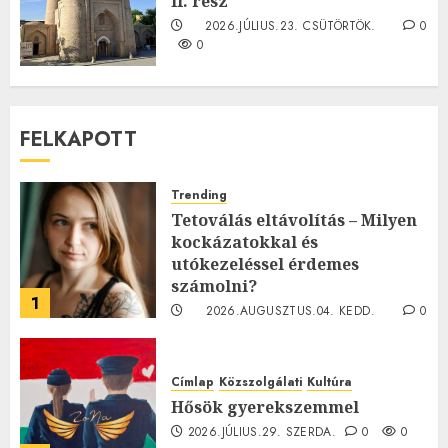
II. rész
2026.JÚLIUS.23. CSÜTÖRTÖK.
0
0
FELKAPOTT
Trending
Tetoválás eltávolítás – Milyen
kockázatokkal és
utókezeléssel érdemes
számolni?
1
2026.AUGUSZTUS.04. KEDD.
0
0
Címlap
Közszolgálati
Kultúra
Hősök gyerekszemmel
2026.JÚLIUS.29. SZERDA.
0
0