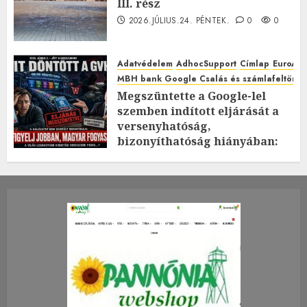
III. rész
2026.JÚLIUS.24. PÉNTEK.
0
0
Adatvédelem
AdhocSupport
Címlap
EuroAst
MBH bank Google Csalás és számlafeltörés 
Megszüntette a Google-lel
szemben indított eljárását a
versenyhatóság,
bizonyíthatóság hiányában:
TE mit gondolsz erről?
2026.JÚLIUS.23. CSÜTÖRTÖK.
0
0