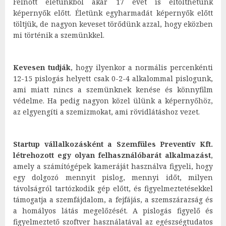
Felnőtt életünkből akár 17 évet is eltölthetünk
képernyők előtt. Életünk egyharmadát képernyők előtt
töltjük, de nagyon keveset törődünk azzal, hogy eközben
mi történik a szemünkkel.
Kevesen tudják
, hogy ilyenkor a normális percenkénti
12-15 pislogás helyett csak 0-2-4 alkalommal pislogunk,
ami miatt nincs a szemünknek kenése és könnyfilm
védelme. Ha pedig nagyon közel ülünk a képernyőhöz,
az elgyengíti a szemizmokat, ami rövidlátáshoz vezet.
Startup vállalkozásként a Szemfüles Preventív Kft.
létrehozott egy olyan felhasználóbarát alkalmazást
,
amely a számítógépek kameráját használva figyeli, hogy
egy dolgozó mennyit pislog, mennyi időt, milyen
távolságról tartózkodik gép előtt, és figyelmeztetésekkel
támogatja a szemfájdalom, a fejfájás, a szemszárazság és
a homályos látás megelőzését. A pislogás figyelő és
figyelmeztető szoftver használatával az egészségtudatos