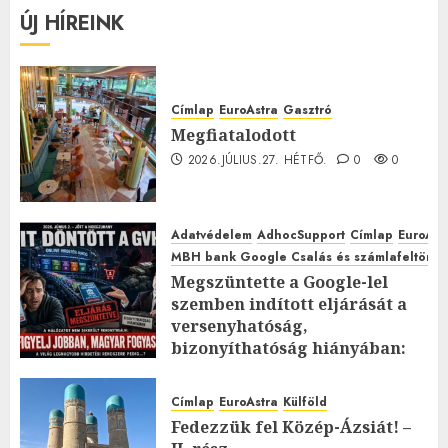
ÚJ HÍREINK
Címlap
EuroAstra
Gasztró
Megfiatalodott
2026.JÚLIUS.27. HÉTFŐ.
0
0
Adatvédelem
AdhocSupport
Címlap
EuroAst
MBH bank Google Csalás és számlafeltörés 
Megszüntette a Google-lel
szemben indított eljárását a
versenyhatóság,
bizonyíthatóság hiányában:
TE mit gondolsz erről?
2026.JÚLIUS.23. CSÜTÖRTÖK.
0
Címlap
EuroAstra
Külföld
0
Fedezzük fel Közép-Ázsiát! –