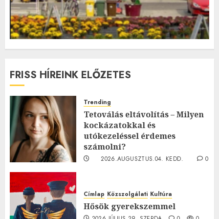
FRISS HÍREINK ELŐZETES
Trending
Tetoválás eltávolítás – Milyen
kockázatokkal és
utókezeléssel érdemes
számolni?
2026.AUGUSZTUS.04. KEDD.
0
0
Címlap
Közszolgálati
Kultúra
Hősök gyerekszemmel
2026.JÚLIUS.29. SZERDA.
0
0