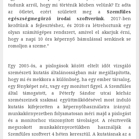
tudunk arról, hogy mi történik közben velünk? Ez adta
az ötletet, ezért született meg a
Szemfüles
egészségmegőrző irodai szoftverünk
. 2017-ben
kezdtünk a fejlesztéshez, és 2018-ra létrehoztunk egy
olyan számítógépes rendszert, amivel el akarjuk érni,
hogy a napi 10 óra képernyő bámulással senkinek se
romoljon a szeme.”
Egy 2005-ös, a pislogások között eltelt időt vizsgáló
szemészeti kutatás általánosságban már megállapította,
hogy mi és mekkora a különbség, ha egy ember társalog,
egy fényképet néz, vagy egy monitort figyel. A Szemfüles
által támogatott, a Péterfy Sándor utcai kórház
szemészeinek szakmai együttműködésével most induló
kutatás kifejezetten a képernyőhasználatra irányul:
munkakörnyezetben folyamatosan méri majd a pislogást
és a monitorhoz viszonyított távolságot. A résztvevők
megszokott munkakörnyezetükben használják a
Szemfüles szoftvert 4 héten keresztül. A kutatásnak az a