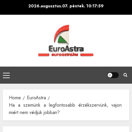
Skip
2026.augusztus.07. péntek.
10:18:00
to
content
Primary
Menu
Home
EuroAstra
Ha a szemünk a legfontosabb érzékszervünk, vajon
miért nem védjük jobban?