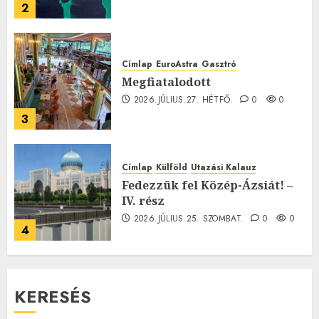
2
Címlap
EuroAstra
Gasztró
Megfiatalodott
2026.JÚLIUS.27. HÉTFŐ.
0
0
3
Címlap
Külföld
Utazási Kalauz
Fedezzük fel Közép-Ázsiát! –
IV. rész
2026.JÚLIUS.25. SZOMBAT.
0
0
4
KERESÉS