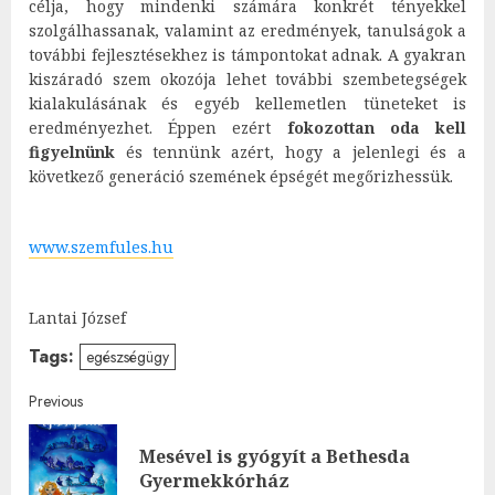
célja, hogy mindenki számára konkrét tényekkel
szolgálhassanak, valamint az eredmények, tanulságok a
további fejlesztésekhez is támpontokat adnak. A gyakran
kiszáradó szem okozója lehet további szembetegségek
kialakulásának és egyéb kellemetlen tüneteket is
eredményezhet. Éppen ezért
fokozottan oda kell
figyelnünk
és tennünk azért, hogy a jelenlegi és a
következő generáció szemének épségét megőrizhessük.
www.szemfules.hu
Lantai József
Tags:
egészségügy
Post
Previous
navigation
Mesével is gyógyít a Bethesda
Pre
Gyermekkórház
post