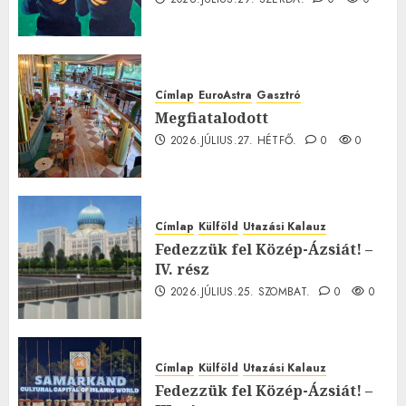
Címlap
EuroAstra
Gasztró
Megfiatalodott
2026.JÚLIUS.27. HÉTFŐ.
0
0
Címlap
Külföld
Utazási Kalauz
Fedezzük fel Közép-Ázsiát! –
IV. rész
2026.JÚLIUS.25. SZOMBAT.
0
0
Címlap
Külföld
Utazási Kalauz
Fedezzük fel Közép-Ázsiát! –