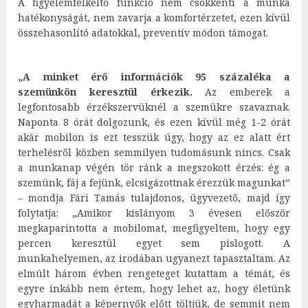
A figyelemfelkeltő funkció nem csökkenti a munka
hatékonyságát, nem zavarja a komfortérzetet, ezen kívül
összehasonlító adatokkal, preventív módon támogat.
„A minket érő információk 95 százaléka a
szemünkön keresztül érkezik.
Az emberek a
legfontosabb érzékszervüknél a szemükre szavaznak.
Naponta 8 órát dolgozunk, és ezen kívül még 1-2 órát
akár mobilon is ezt tesszük úgy, hogy az ez alatt ért
terhelésről közben semmilyen tudomásunk nincs. Csak
a munkanap végén tör ránk a megszokott érzés: ég a
szemünk, fáj a fejünk, elcsigázottnak érezzük magunkat”
– mondja Fári Tamás tulajdonos, ügyvezető, majd így
folytatja: „Amikor kislányom 3 évesen először
megkaparintotta a mobilomat, megfigyeltem, hogy egy
percen keresztül egyet sem pislogott. A
munkahelyemen, az irodában ugyanezt tapasztaltam. Az
elmúlt három évben rengeteget kutattam a témát, és
egyre inkább nem értem, hogy lehet az, hogy életünk
egyharmadát a képernyők előtt töltjük, de semmit nem