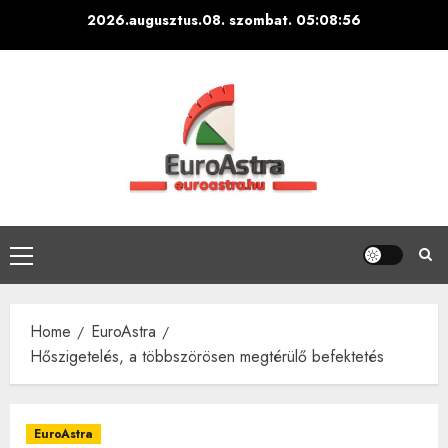
Skip
2026.augusztus.08. szombat.
05:08:57
to
content
Primary
Menu
Home
EuroAstra
Hőszigetelés, a többszörösen megtérülő befektetés
EuroAstra