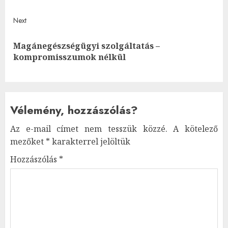
Next
Magánegészségügyi szolgáltatás –
Next
kompromisszumok nélkül
post:
Vélemény, hozzászólás?
Az e-mail címet nem tesszük közzé.
A kötelező
mezőket
*
karakterrel jelöltük
Hozzászólás
*