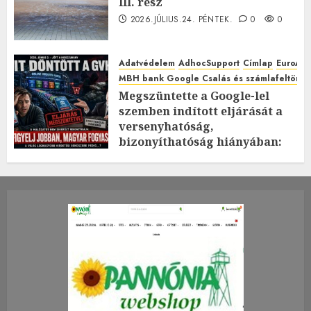
III. rész
2026.JÚLIUS.24. PÉNTEK.
0
0
Adatvédelem
AdhocSupport
Címlap
EuroAst
MBH bank Google Csalás és számlafeltörés 
Megszüntette a Google-lel
szemben indított eljárását a
versenyhatóság,
bizonyíthatóság hiányában:
TE mit gondolsz erről?
2026.JÚLIUS.23. CSÜTÖRTÖK.
0
0