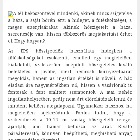
A tél beköszöntével mindenki, akinek nincs szigetelve
a háza, a saját bőrén érzi a hideget, a fűtésköltséget, a
magas energiaárakat. Akinek hőszigetelt a háza,
szerencséje van, hiszen többszörös megtakarítást érhet
el. Hogy hogyan?
Az EPS hőszigetelők használata hidegben a
fűtésköltségeket csökkenti, emellett egy megfelelően
kialakított, szakszerűen beépített hőszigetelés kiváló
befektetés a jövőbe, mert nemcsak környezetbarát
megoldás, hanem az ingatlan értékét is növeli. A ház
eladási ára nagymértékben nő, hiszen a vásárlónak is
fontosak a fent említett szempontok. A mai nehéz
ingatlanhelyzetben pedig nem árt előrelátónak lenni és
mindent kellően megalapozni. Ugyanakkor hasznos, ha
megfelelően tájékozódunk. Fontos tudni, hogy a
szakemberek a 10-15 cm vastag hőszigetelő réteget
ajánlják, ami hamar behozza az árát. Kiváló
páraáteresztő, könnyen beépíthető, megbízható anyag