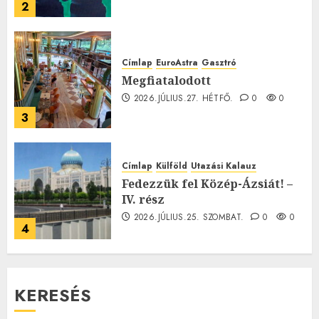
2
Címlap
EuroAstra
Gasztró
Megfiatalodott
2026.JÚLIUS.27. HÉTFŐ.
0
0
3
Címlap
Külföld
Utazási Kalauz
Fedezzük fel Közép-Ázsiát! –
IV. rész
2026.JÚLIUS.25. SZOMBAT.
0
0
4
KERESÉS