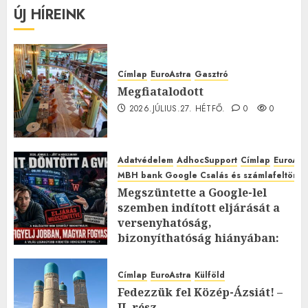
ÚJ HÍREINK
Címlap
EuroAstra
Gasztró
Megfiatalodott
2026.JÚLIUS.27. HÉTFŐ.
0
0
Adatvédelem
AdhocSupport
Címlap
EuroAst
MBH bank Google Csalás és számlafeltörés 
Megszüntette a Google-lel
szemben indított eljárását a
versenyhatóság,
bizonyíthatóság hiányában:
TE mit gondolsz erről?
2026.JÚLIUS.23. CSÜTÖRTÖK.
0
Címlap
EuroAstra
Külföld
0
Fedezzük fel Közép-Ázsiát! –
II. rész