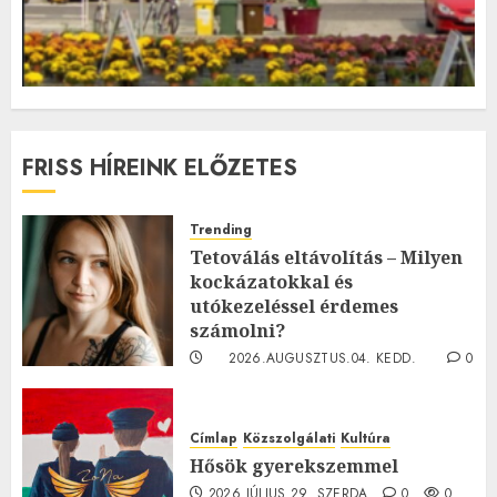
FRISS HÍREINK ELŐZETES
Trending
Tetoválás eltávolítás – Milyen
kockázatokkal és
utókezeléssel érdemes
számolni?
2026.AUGUSZTUS.04. KEDD.
0
0
Címlap
Közszolgálati
Kultúra
Hősök gyerekszemmel
2026.JÚLIUS.29. SZERDA.
0
0