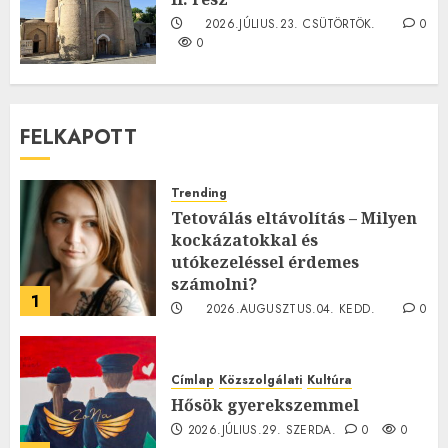
2026.JÚLIUS.23. CSÜTÖRTÖK.
0
0
FELKAPOTT
Trending
Tetoválás eltávolítás – Milyen
kockázatokkal és
utókezeléssel érdemes
számolni?
1
2026.AUGUSZTUS.04. KEDD.
0
0
Címlap
Közszolgálati
Kultúra
Hősök gyerekszemmel
2026.JÚLIUS.29. SZERDA.
0
0