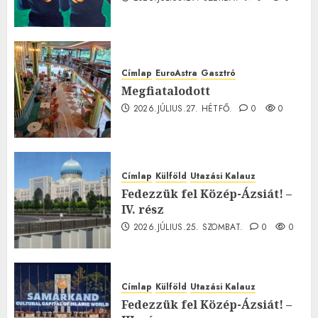
Címlap
EuroAstra
Gasztró
Megfiatalodott
2026.JÚLIUS.27. HÉTFŐ.
0
0
Címlap
Külföld
Utazási Kalauz
Fedezzük fel Közép-Ázsiát! –
IV. rész
2026.JÚLIUS.25. SZOMBAT.
0
0
Címlap
Külföld
Utazási Kalauz
Fedezzük fel Közép-Ázsiát! –