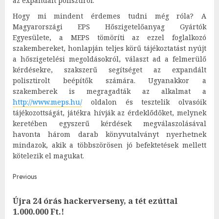
az expandált polisztirol.
Hogy mi mindent érdemes tudni még róla? A
Magyarországi EPS Hőszigetelőanyag Gyártók
Egyesülete, a MEPS tömöríti az ezzel foglalkozó
szakembereket, honlapján teljes körű tájékoztatást nyújt
a hőszigetelési megoldásokról, választ ad a felmerülő
kérdésekre, szakszerű segítséget az expandált
polisztirolt beépítők számára. Ugyanakkor a
szakemberek is megragadták az alkalmat a
http://www.meps.hu/
oldalon és tesztelik olvasóik
tájékozottságát, játékra hívják az érdeklődőket, melynek
keretében egyszerű kérdések megválaszolásával
havonta három darab könyvutalványt nyerhetnek
mindazok, akik a többszörösen jó befektetések mellett
kötelezik el magukat.
Post
Previous
navigation
Újra 24 órás hackerverseny, a tét ezúttal
Pre
1.000.000 Ft.!
post