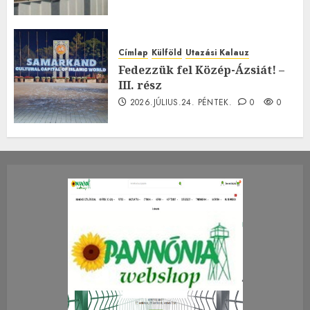
Címlap
Külföld
Utazási Kalauz
Fedezzük fel Közép-Ázsiát! –
III. rész
2026.JÚLIUS.24. PÉNTEK.
0
0