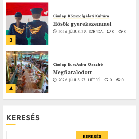
Címlap
Közszolgálati
Kultúra
Hősök gyerekszemmel
2026.JÚLIUS.29. SZERDA.
0
0
3
Címlap
EuroAstra
Gasztró
Megfiatalodott
2026.JÚLIUS.27. HÉTFŐ.
0
0
4
KERESÉS
KERESÉS