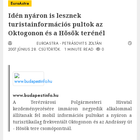
EuroAstra
Idén nyáron is lesznek
turistainformációs pultok az
Oktogonon és a Hõsök terénél
EUROASTRA - PETRÁSOVITS ZOLTÁN
2007.JÚNIUS.28. CSÜTÖRTÖK.
1 MINUTE READ
0
www.budapestinfo.hu
A Terézvárosi Polgármesteri Hivatal
kezdeményezésére immáron negyedik alkalommal
állítanak fel mobil információs pultokat a nyáron a
turisztikailag frekventált Oktogonon és az Andrássy út
- Hõsök tere csomópontnál.