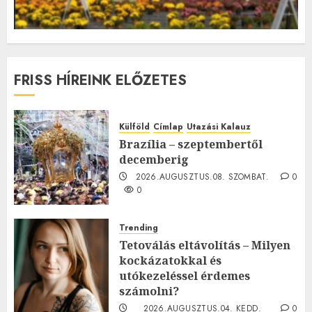
FRISS HÍREINK ELŐZETES
Külföld
Címlap
Utazási Kalauz
Brazília – szeptembertől
decemberig
2026.AUGUSZTUS.08. SZOMBAT.
0
0
Trending
Tetoválás eltávolítás – Milyen
kockázatokkal és
utókezeléssel érdemes
számolni?
2026.AUGUSZTUS.04. KEDD.
0