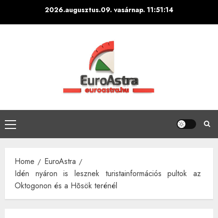
Skip
2026.augusztus.09. vasárnap.
11:51:15
to
content
Primary
Menu
Home
EuroAstra
Idén nyáron is lesznek turistainformációs pultok az
Oktogonon és a Hõsök terénél