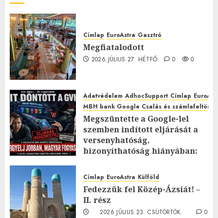
Címlap
EuroAstra
Gasztró
Megfiatalodott
2026.JÚLIUS.27. HÉTFŐ.
0
0
Adatvédelem
AdhocSupport
Címlap
EuroAst
MBH bank Google Csalás és számlafeltörés 
Megszüntette a Google-lel
szemben indított eljárását a
versenyhatóság,
bizonyíthatóság hiányában:
TE mit gondolsz erről?
2026.JÚLIUS.23. CSÜTÖRTÖK.
0
Címlap
EuroAstra
Külföld
0
Fedezzük fel Közép-Ázsiát! –
II. rész
2026.JÚLIUS.23. CSÜTÖRTÖK.
0