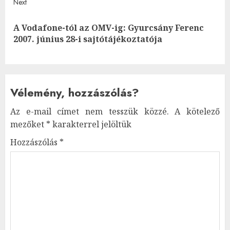
Next
A Vodafone-tól az OMV-ig: Gyurcsány Ferenc
Next
2007. június 28-i sajtótájékoztatója
post:
Vélemény, hozzászólás?
Az e-mail címet nem tesszük közzé.
A kötelező
mezőket
*
karakterrel jelöltük
Hozzászólás
*