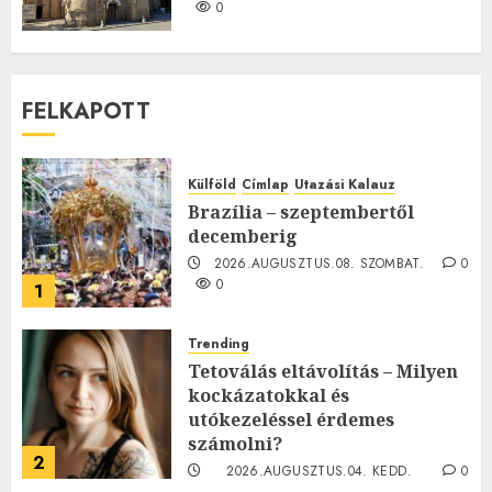
0
FELKAPOTT
Külföld
Címlap
Utazási Kalauz
Brazília – szeptembertől
decemberig
2026.AUGUSZTUS.08. SZOMBAT.
0
0
1
Trending
Tetoválás eltávolítás – Milyen
kockázatokkal és
utókezeléssel érdemes
számolni?
2
2026.AUGUSZTUS.04. KEDD.
0
0