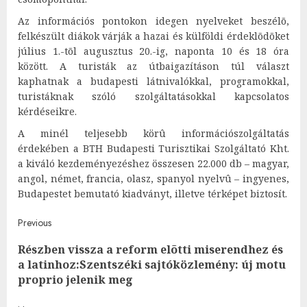
Az információs pontokon idegen nyelveket beszélõ,
felkészült diákok várják a hazai és külföldi érdeklõdõket
július 1.-tõl augusztus 20.-ig, naponta 10 és 18 óra
között. A turisták az útbaigazításon túl választ
kaphatnak a budapesti látnivalókkal, programokkal,
turistáknak szóló szolgáltatásokkal kapcsolatos
kérdéseikre.
A minél teljesebb körû információszolgáltatás
érdekében a BTH Budapesti Turisztikai Szolgáltató Kht.
a kiváló kezdeményezéshez összesen 22.000 db – magyar,
angol, német, francia, olasz, spanyol nyelvû – ingyenes,
Budapestet bemutató kiadványt, illetve térképet biztosít.
Post
Previous
Részben vissza a reform elõtti miserendhez és
navigation
Pre
a latinhoz:Szentszéki sajtóközlemény: új motu
post
proprio jelenik meg