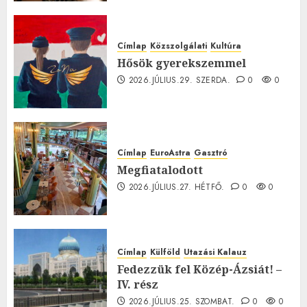
0
Címlap
Közszolgálati
Kultúra
Hősök gyerekszemmel
2026.JÚLIUS.29. SZERDA.
0
0
Címlap
EuroAstra
Gasztró
Megfiatalodott
2026.JÚLIUS.27. HÉTFŐ.
0
0
Címlap
Külföld
Utazási Kalauz
Fedezzük fel Közép-Ázsiát! –
IV. rész
2026.JÚLIUS.25. SZOMBAT.
0
0