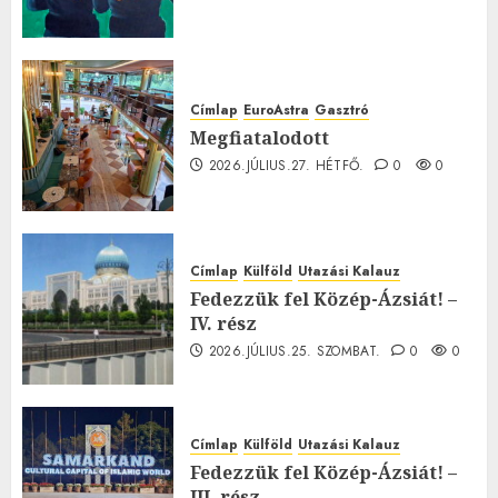
Címlap
EuroAstra
Gasztró
Megfiatalodott
2026.JÚLIUS.27. HÉTFŐ.
0
0
Címlap
Külföld
Utazási Kalauz
Fedezzük fel Közép-Ázsiát! –
IV. rész
2026.JÚLIUS.25. SZOMBAT.
0
0
Címlap
Külföld
Utazási Kalauz
Fedezzük fel Közép-Ázsiát! –
III. rész