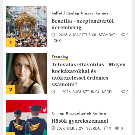
Külföld
Címlap
Utazási Kalauz
Brazília – szeptembertől
decemberig
2026.AUGUSZTUS.08. SZOMBAT.
0
0
1
Trending
Tetoválás eltávolítás – Milyen
kockázatokkal és
utókezeléssel érdemes
számolni?
2
2026.AUGUSZTUS.04. KEDD.
0
0
Címlap
Közszolgálati
Kultúra
Hősök gyerekszemmel
2026.JÚLIUS.29. SZERDA.
0
0