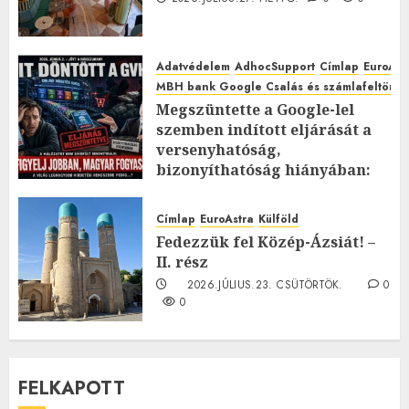
Adatvédelem
AdhocSupport
Címlap
EuroAst
MBH bank Google Csalás és számlafeltörés 
Megszüntette a Google-lel
szemben indított eljárását a
versenyhatóság,
bizonyíthatóság hiányában:
TE mit gondolsz erről?
2026.JÚLIUS.23. CSÜTÖRTÖK.
0
Címlap
EuroAstra
Külföld
0
Fedezzük fel Közép-Ázsiát! –
II. rész
2026.JÚLIUS.23. CSÜTÖRTÖK.
0
0
FELKAPOTT