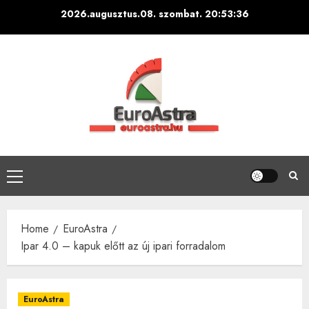
Skip
2026.augusztus.08. szombat.
20:53:36
to
content
Primary
Menu
Home
EuroAstra
Ipar 4.0 – kapuk előtt az új ipari forradalom
EuroAstra