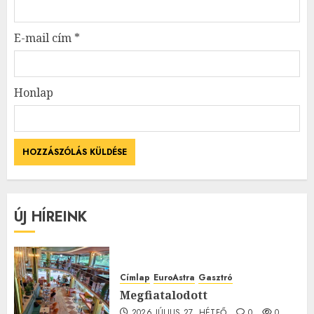
E-mail cím
*
Honlap
ÚJ HÍREINK
Címlap
EuroAstra
Gasztró
Megfiatalodott
2026.JÚLIUS.27. HÉTFŐ.
0
0