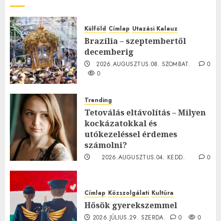
Külföld
Címlap
Utazási Kalauz
Brazília – szeptembertől
decemberig
2026.AUGUSZTUS.08. SZOMBAT.
0
0
Trending
Tetoválás eltávolítás – Milyen
kockázatokkal és
utókezeléssel érdemes
számolni?
2026.AUGUSZTUS.04. KEDD.
0
0
Címlap
Közszolgálati
Kultúra
Hősök gyerekszemmel
2026.JÚLIUS.29. SZERDA.
0
0