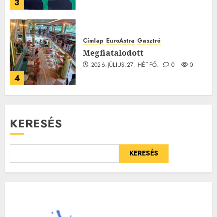
3
Címlap
EuroAstra
Gasztró
Megfiatalodott
2026.JÚLIUS.27. HÉTFŐ.
0
0
4
KERESÉS
KERESÉS