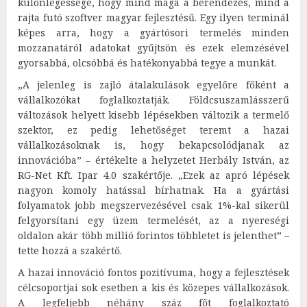
különlegessége, hogy mind maga a berendezés, mind a
rajta futó szoftver magyar fejlesztésű. Egy ilyen terminál
képes arra, hogy a gyártósori termelés minden
mozzanatáról adatokat gyűjtsön és ezek elemzésével
gyorsabbá, olcsóbbá és hatékonyabbá tegye a munkát.
„A jelenleg is zajló átalakulások egyelőre főként a
vállalkozókat foglalkoztatják. Földcsuszamlásszerű
változások helyett kisebb lépésekben változik a termelő
szektor, ez pedig lehetőséget teremt a hazai
vállalkozásoknak is, hogy bekapcsolódjanak az
innovációba” – értékelte a helyzetet Herbály István, az
RG-Net Kft. Ipar 4.0 szakértője. „Ezek az apró lépések
nagyon komoly hatással bírhatnak. Ha a gyártási
folyamatok jobb megszervezésével csak 1%-kal sikerül
felgyorsítani egy üzem termelését, az a nyereségi
oldalon akár több millió forintos többletet is jelenthet” –
tette hozzá a szakértő.
A hazai innováció fontos pozitívuma, hogy a fejlesztések
célcsoportjai sok esetben a kis és közepes vállalkozások.
A legfeljebb néhány száz főt foglalkoztató