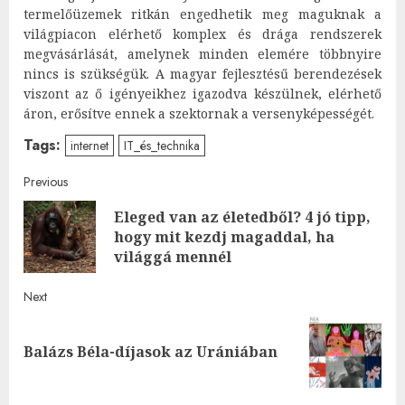
termelőüzemek ritkán engedhetik meg maguknak a
világpiacon elérhető komplex és drága rendszerek
megvásárlását, amelynek minden elemére többnyire
nincs is szükségük. A magyar fejlesztésű berendezések
viszont az ő igényeikhez igazodva készülnek, elérhető
áron, erősítve ennek a szektornak a versenyképességét.
Tags:
internet
IT_és_technika
Post
Previous
Eleged van az életedből? 4 jó tipp,
navigation
Pre
hogy mit kezdj magaddal, ha
post
világgá mennél
Next
Next
Balázs Béla-díjasok az Urániában
post: