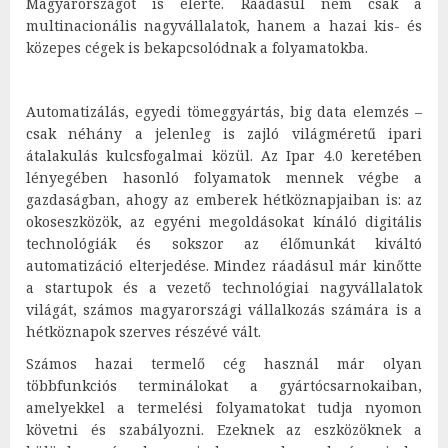
Magyarországot is elérte. Ráadásul nem csak a
multinacionális nagyvállalatok, hanem a hazai kis- és
közepes cégek is bekapcsolódnak a folyamatokba.
Automatizálás, egyedi tömeggyártás, big data elemzés –
csak néhány a jelenleg is zajló világméretű ipari
átalakulás kulcsfogalmai közül. Az Ipar 4.0 keretében
lényegében hasonló folyamatok mennek végbe a
gazdaságban, ahogy az emberek hétköznapjaiban is: az
okoseszközök, az egyéni megoldásokat kínáló digitális
technológiák és sokszor az élőmunkát kiváltó
automatizáció elterjedése. Mindez ráadásul már kinőtte
a startupok és a vezető technológiai nagyvállalatok
világát, számos magyarországi vállalkozás számára is a
hétköznapok szerves részévé vált.
Számos hazai termelő cég használ már olyan
többfunkciós terminálokat a gyártócsarnokaiban,
amelyekkel a termelési folyamatokat tudja nyomon
követni és szabályozni. Ezeknek az eszközöknek a