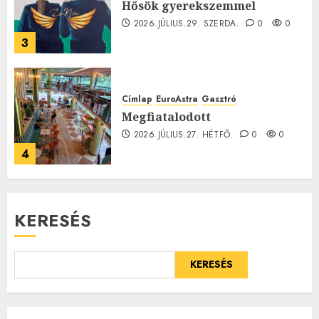
Hősök gyerekszemmel
2026.JÚLIUS.29. SZERDA.
0
0
3
Címlap
EuroAstra
Gasztró
Megfiatalodott
2026.JÚLIUS.27. HÉTFŐ.
0
0
4
KERESÉS
KERESÉS