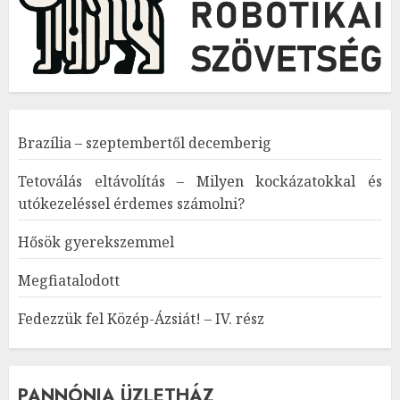
Brazília – szeptembertől decemberig
Tetoválás eltávolítás – Milyen kockázatokkal és
utókezeléssel érdemes számolni?
Hősök gyerekszemmel
Megfiatalodott
Fedezzük fel Közép-Ázsiát! – IV. rész
PANNÓNIA ÜZLETHÁZ