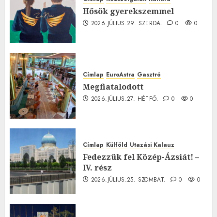
Hősök gyerekszemmel
2026.JÚLIUS.29. SZERDA.
0
0
Címlap
EuroAstra
Gasztró
Megfiatalodott
2026.JÚLIUS.27. HÉTFŐ.
0
0
Címlap
Külföld
Utazási Kalauz
Fedezzük fel Közép-Ázsiát! –
IV. rész
2026.JÚLIUS.25. SZOMBAT.
0
0