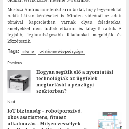
oldalán teszik közzé, hetente 3-4 darabot.
Mosóczi András mindenkit arra biztat, hogy tegyenek föl
nekik bátran kérdéseket is. Minden videónál az adott
témával kapcsolatban várnak olyan feladatokat,
amelyekkel nem tudtak elbánni és kifogott rajtuk. A
legjobb, legtanulságosabb feladatokat megoldják és
közzéteszik.
Tags:
internet
oktatás-nevelés-pedagógia
Post
Previous
Hogyan segítik elő a nyomtatási
navigation
technológiák az ügyfelek
Pre
megtartását a pénzügyi
post
szektorban?
Next
IoT biztonság – robotporszívó,
okos asszisztens, fitnesz
Next
alkalmazás – Milyen veszélyek
post: