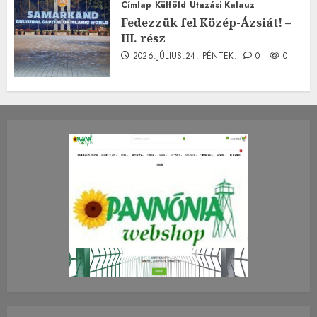
Címlap
Külföld
Utazási Kalauz
Fedezzük fel Közép-Ázsiát! –
III. rész
2026.JÚLIUS.24. PÉNTEK.
0
0