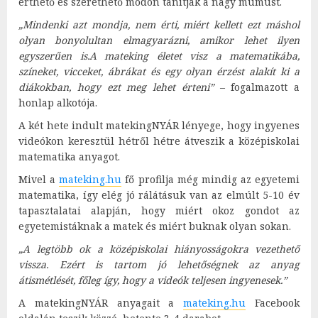
érthető és szerethető módon tanítják a nagy mumust.
„Mindenki azt mondja, nem érti, miért kellett ezt máshol
olyan bonyolultan elmagyarázni, amikor lehet ilyen
egyszerűen is.A mateking életet visz a matematikába,
színeket, vicceket, ábrákat és egy olyan érzést alakít ki a
diákokban, hogy ezt meg lehet érteni”
– fogalmazott a
honlap alkotója.
A két hete indult matekingNYÁR lényege, hogy ingyenes
videókon keresztül hétről hétre átveszik a középiskolai
matematika anyagot.
Mivel a
mateking.hu
fő profilja még mindig az egyetemi
matematika, így elég jó rálátásuk van az elmúlt 5-10 év
tapasztalatai alapján, hogy miért okoz gondot az
egyetemistáknak a matek és miért buknak olyan sokan.
„A legtöbb ok a középiskolai hiányosságokra vezethető
vissza. Ezért is tartom jó lehetőségnek az anyag
átismétlését, főleg így, hogy a videók teljesen ingyenesek.”
A matekingNYÁR anyagait a
mateking.hu
Facebook