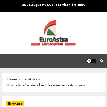
Skip
2026.augusztus.08. szombat.
17:18:23
to
content
Primary
Menu
Home
EuroAstra
Itt az idő elkezdeni készülni a matek pótvizsgára
EuroAstra