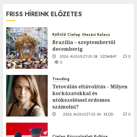
FRISS HÍREINK ELŐZETES
Külföld
Címlap
Utazási Kalauz
Brazília – szeptembertől
decemberig
2026.AUGUSZTUS.08. SZOMBAT.
0
0
Trending
Tetoválás eltávolítás – Milyen
kockázatokkal és
utókezeléssel érdemes
számolni?
2026.AUGUSZTUS.04. KEDD.
0
0
Címlap
Közszolgálati
Kultúra