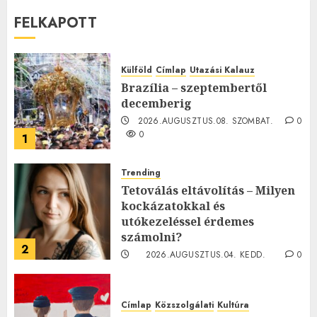
FELKAPOTT
Külföld
Címlap
Utazási Kalauz
Brazília – szeptembertől
decemberig
2026.AUGUSZTUS.08. SZOMBAT.
0
0
1
Trending
Tetoválás eltávolítás – Milyen
kockázatokkal és
utókezeléssel érdemes
számolni?
2
2026.AUGUSZTUS.04. KEDD.
0
0
Címlap
Közszolgálati
Kultúra