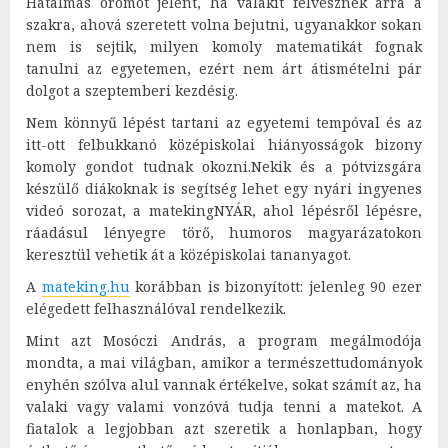
Hatalmas örömöt jelent, ha valakit felvesznek arra a
szakra, ahová szeretett volna bejutni, ugyanakkor sokan
nem is sejtik, milyen komoly matematikát fognak
tanulni az egyetemen, ezért nem árt átismételni pár
dolgot a szeptemberi kezdésig.
Nem könnyű lépést tartani az egyetemi tempóval és az
itt-ott felbukkanó középiskolai hiányosságok bizony
komoly gondot tudnak okozni.Nekik és a pótvizsgára
készülő diákoknak is segítség lehet egy nyári ingyenes
videó sorozat, a matekingNYÁR, ahol lépésről lépésre,
ráadásul lényegre törő, humoros magyarázatokon
keresztül vehetik át a középiskolai tananyagot.
A
mateking.hu
korábban is bizonyított: jelenleg 90 ezer
elégedett felhasználóval rendelkezik.
Mint azt Mosóczi András, a program megálmodója
mondta, a mai világban, amikor a természettudományok
enyhén szólva alul vannak értékelve, sokat számít az, ha
valaki vagy valami vonzóvá tudja tenni a matekot. A
fiatalok a legjobban azt szeretik a honlapban, hogy