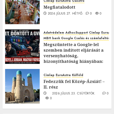
Címlap
EuroAstra
Gasztró
Megfiatalodott
2026.JÚLIUS.27. HÉTFŐ.
0
0
Adatvédelem
AdhocSupport
Címlap
EuroAst
MBH bank Google Csalás és számlafeltörés 
Megszüntette a Google-lel
szemben indított eljárását a
versenyhatóság,
bizonyíthatóság hiányában:
TE mit gondolsz erről?
2026.JÚLIUS.23. CSÜTÖRTÖK.
0
Címlap
EuroAstra
Külföld
0
Fedezzük fel Közép-Ázsiát! –
II. rész
2026.JÚLIUS.23. CSÜTÖRTÖK.
0
0