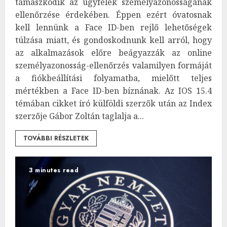
támaszkodik az ügyfelek személyazonosságának
ellenőrzése érdekében. Éppen ezért óvatosnak
kell lennünk a Face ID-ben rejlő lehetőségek
túlzása miatt, és gondoskodnunk kell arról, hogy
az alkalmazások előre beágyazzák az online
személyazonosság-ellenőrzés valamilyen formáját
a fiókbeállítási folyamatba, mielőtt teljes
mértékben a Face ID-ben bíznának. Az IOS 15.4
témában cikket író külföldi szerzők után az Index
szerzője Gábor Zoltán taglalja a...
TOVÁBBI RÉSZLETEK
3 minutes read