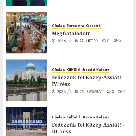
Címlap
EuroAstra
Gasztró
Megfiatalodott
2026.JÚLIUS.27. HÉTFŐ.
0
0
Címlap
Külföld
Utazási Kalauz
Fedezzük fel Közép-Ázsiát! –
IV. rész
2026.JÚLIUS.25. SZOMBAT.
0
0
Címlap
Külföld
Utazási Kalauz
Fedezzük fel Közép-Ázsiát! –
III. rész