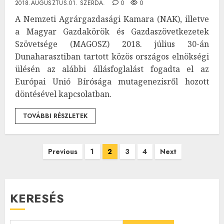
2018.AUGUSZTUS.01. SZERDA.
0
0
A Nemzeti Agrárgazdasági Kamara (NAK), illetve
a Magyar Gazdakörök és Gazdaszövetkezetek
Szövetsége (MAGOSZ) 2018. július 30-án
Dunaharasztiban tartott közös országos elnökségi
ülésén az alábbi állásfoglalást fogadta el az
Európai Unió Bírósága mutagenezisről hozott
döntésével kapcsolatban.
TOVÁBBI RÉSZLETEK
Bejegyzések
Previous
1
2
3
4
Next
lapozása
KERESÉS