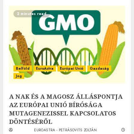
2 minutes read
Belföld
EuroAstra
Európai Unió
Gazdaság
Jog
A NAK ÉS A MAGOSZ ÁLLÁSPONTJA
AZ EURÓPAI UNIÓ BÍRÓSÁGA
MUTAGENEZISSEL KAPCSOLATOS
DÖNTÉSÉRŐL
EUROASTRA - PETRÁSOVITS ZOLTÁN