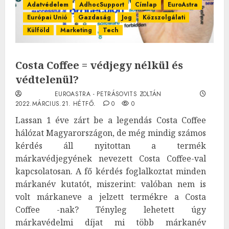
Adatvédelem
AdhocSupport
Címlap
EuroAstra
Európai Unió
Gazdaság
Jog
Közszolgálati
Külföld
Marketing
Tech
Costa Coffee = védjegy nélkül és
védtelenül?
EUROASTRA - PETRÁSOVITS ZOLTÁN
2022.MÁRCIUS.21. HÉTFŐ.
0
0
Lassan 1 éve zárt be a legendás Costa Coffee
hálózat Magyarországon, de még mindig számos
kérdés áll nyitottan a termék
márkavédjegyének nevezett Costa Coffee-val
kapcsolatosan. A fő kérdés foglalkoztat minden
márkanév kutatót, miszerint: valóban nem is
volt márkaneve a jelzett termékre a Costa
Coffee -nak? Tényleg lehetett úgy
márkavédelmi díjat mi több márkanév