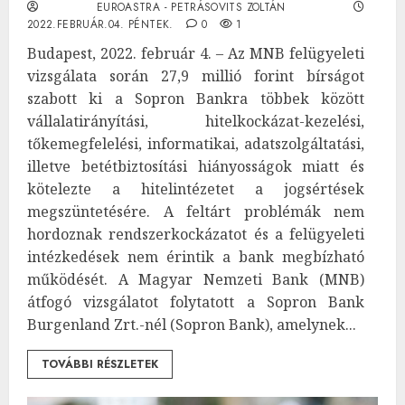
EUROASTRA - PETRÁSOVITS ZOLTÁN
2022.FEBRUÁR.04. PÉNTEK.
0
1
Budapest, 2022. február 4. – Az MNB felügyeleti
vizsgálata során 27,9 millió forint bírságot
szabott ki a Sopron Bankra többek között
vállalatirányítási, hitelkockázat-kezelési,
tőkemegfelelési, informatikai, adatszolgáltatási,
illetve betétbiztosítási hiányosságok miatt és
kötelezte a hitelintézetet a jogsértések
megszüntetésére. A feltárt problémák nem
hordoznak rendszerkockázatot és a felügyeleti
intézkedések nem érintik a bank megbízható
működését. A Magyar Nemzeti Bank (MNB)
átfogó vizsgálatot folytatott a Sopron Bank
Burgenland Zrt.-nél (Sopron Bank), amelynek...
TOVÁBBI RÉSZLETEK