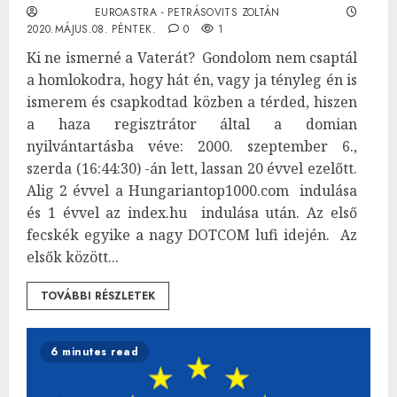
EUROASTRA - PETRÁSOVITS ZOLTÁN
2020.MÁJUS.08. PÉNTEK.
0
1
Ki ne ismerné a Vaterát? Gondolom nem csaptál
a homlokodra, hogy hát én, vagy ja tényleg én is
ismerem és csapkodtad közben a térded, hiszen
a haza regisztrátor által a domian
nyilvántartásba véve: 2000. szeptember 6.,
szerda (16:44:30) -án lett, lassan 20 évvel ezelőtt.
Alig 2 évvel a Hungariantop1000.com indulása
és 1 évvel az index.hu indulása után. Az első
fecskék egyike a nagy DOTCOM lufi idején. Az
elsők között...
TOVÁBBI RÉSZLETEK
6 minutes read