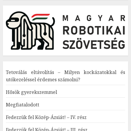
Tetoválás eltávolítás – Milyen kockázatokkal és
utókezeléssel érdemes számolni?
Hősök gyerekszemmel
Megfiatalodott
Fedezzük fel Közép-Ázsiát! – IV. rész
Fedezzük fel Közép-Ázsiát! – III. rész