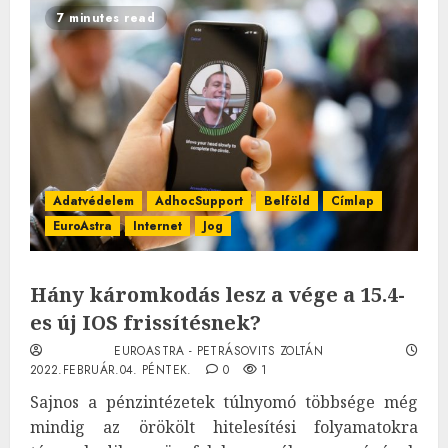
7 minutes read
Adatvédelem
AdhocSupport
Belföld
Címlap
EuroAstra
Internet
Jog
Hány káromkodás lesz a vége a 15.4-
es új IOS frissítésnek?
EUROASTRA - PETRÁSOVITS ZOLTÁN
2022.FEBRUÁR.04. PÉNTEK.
0
1
Sajnos a pénzintézetek túlnyomó többsége még
mindig az örökölt hitelesítési folyamatokra