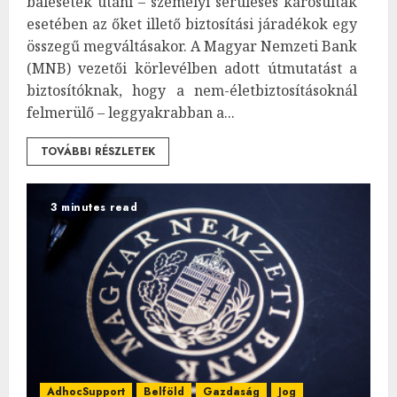
balesetek utáni – személyi sérüléses károsultak
esetében az őket illető biztosítási járadékok egy
összegű megváltásakor. A Magyar Nemzeti Bank
(MNB) vezetői körlevélben adott útmutatást a
biztosítóknak, hogy a nem-életbiztosításoknál
felmerülő – leggyakrabban a...
TOVÁBBI RÉSZLETEK
3 minutes read
AdhocSupport
Belföld
Gazdaság
Jog