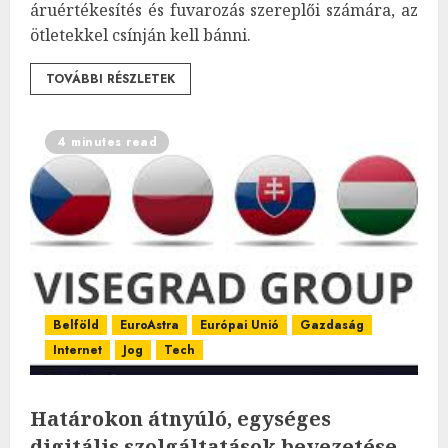
áruértékesítés és fuvarozás szereplői számára, az
ötletekkel csínján kell bánni.
TOVÁBBI RÉSZLETEK
4 minutes read
Belföld
EuroAstra
Európai Unió
Gazdaság
Internet
Jog
Tech
Határokon átnyúló, egységes
digitális szolgáltatások bevezetése