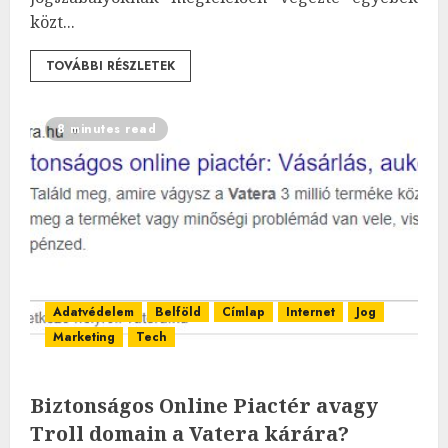
közt...
TOVÁBBI RÉSZLETEK
8 minutes read
Adatvédelem
Belföld
Címlap
Internet
Jog
Marketing
Tech
Biztonságos Online Piactér avagy
Troll domain a Vatera kárára?