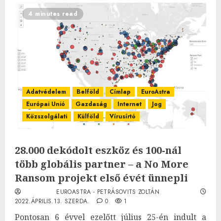
4 minutes read
Adatvédelem
Belföld
Címlap
EuroAstra
Európai Unió
Gazdaság
Internet
Jog
Közszolgálati
Külföld
Vírusírtó
28.000 dekódolt eszköz és 100-nál
több globális partner – a No More
Ransom projekt első évét ünnepli
EUROASTRA - PETRÁSOVITS ZOLTÁN
2022.ÁPRILIS.13. SZERDA.
0
1
Pontosan 6 évvel ezelőtt július 25-én indult a