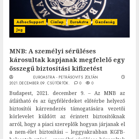
AdhocSupport
Címlap
EuroAstra
Gazdaság
Jog
MNB: A személyi sérüléses
károsultak kapjanak megfelelő egy
összegű biztosítási kifizetést
EUROASTRA - PETRÁSOVITS ZOLTÁN
2021.DECEMBER.09. CSÜTÖRTÖK.
0
0
Budapest, 2021. december 9. – Az MNB az
átlátható és az ügyfélérdeket előtérbe helyező
biztosítói kárrendezés támogatására vezetői
körlevelet küldött az érintett biztosítóknak
arról, hogy a piaci szereplők hogyan járjanak el
a nem-élet biztosítási – leggyakrabban KGFB-