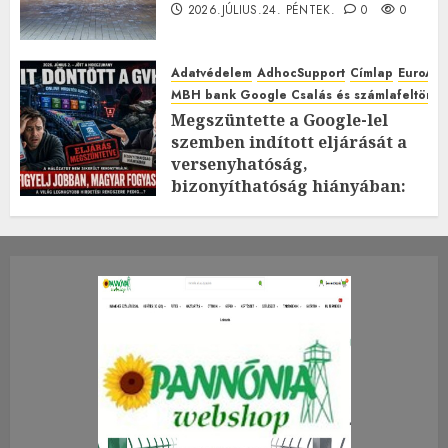
2026.JÚLIUS.24. PÉNTEK.
0
0
Adatvédelem
AdhocSupport
Címlap
EuroAst
MBH bank Google Csalás és számlafeltörés 
Megszüntette a Google-lel
szemben indított eljárását a
versenyhatóság,
bizonyíthatóság hiányában:
TE mit gondolsz erről?
2026.JÚLIUS.23. CSÜTÖRTÖK.
0
0