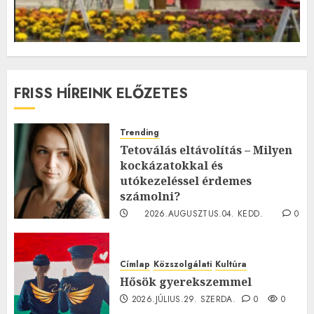
FRISS HÍREINK ELŐZETES
Trending
Tetoválás eltávolítás – Milyen
kockázatokkal és
utókezeléssel érdemes
számolni?
2026.AUGUSZTUS.04. KEDD.
0
0
Címlap
Közszolgálati
Kultúra
Hősök gyerekszemmel
2026.JÚLIUS.29. SZERDA.
0
0