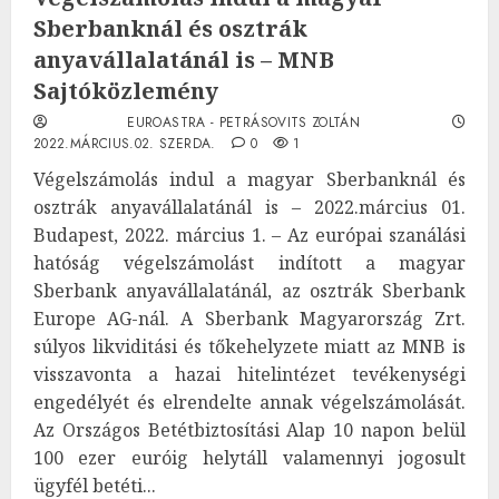
Sberbanknál és osztrák
anyavállalatánál is – MNB
Sajtóközlemény
EUROASTRA - PETRÁSOVITS ZOLTÁN
2022.MÁRCIUS.02. SZERDA.
0
1
Végelszámolás indul a magyar Sberbanknál és
osztrák anyavállalatánál is – 2022.március 01.
Budapest, 2022. március 1. – Az európai szanálási
hatóság végelszámolást indított a magyar
Sberbank anyavállalatánál, az osztrák Sberbank
Europe AG-nál. A Sberbank Magyarország Zrt.
súlyos likviditási és tőkehelyzete miatt az MNB is
visszavonta a hazai hitelintézet tevékenységi
engedélyét és elrendelte annak végelszámolását.
Az Országos Betétbiztosítási Alap 10 napon belül
100 ezer euróig helytáll valamennyi jogosult
ügyfél betéti...