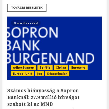
TOVÁBBI RÉSZLETEK
3 minutes read
AdhocSupport
Belföld
Címlap
EuroAstra
Európai Unió
Jog
Közszolgálati
Számos hiányosság a Sopron
Banknál: 27.9 millió bírságot
szabott ki az MNB