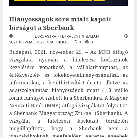
Hiányosságok sora miatt kapott
bírságot a Sberbank
EUROASTRA - PETRÁSOVITS ZOLTÁN
2021.NOVEMBER.25. CSÜTÖRTÖK.
0
0
Budapest, 2021. november 25. – Az MNB átfogó
vizsgálata nyomán a hitelezési kockázatok
kezelésére vonatkozó, a vállalatirányítási, az
értékvesztés- és tőkekövetelmény-számítási, az
informatikai, a betétbiztosítást érintő, illetve az
adatszolgáltatási hiányosságok miatt 41,3 millió
forint bírságot szabott ki a Sberbankra. A Magyar
Nemzeti Bank (MNB) átfogó vizsgálatot folytatott
a Sberbank Magyarország Zrt.-nél (Sberbank). A
vizsgálat a hitelezési kockázat területén
megállapította, hogy a Sberbank nem a
jogszabályoknak megfelelően végezte egyebek