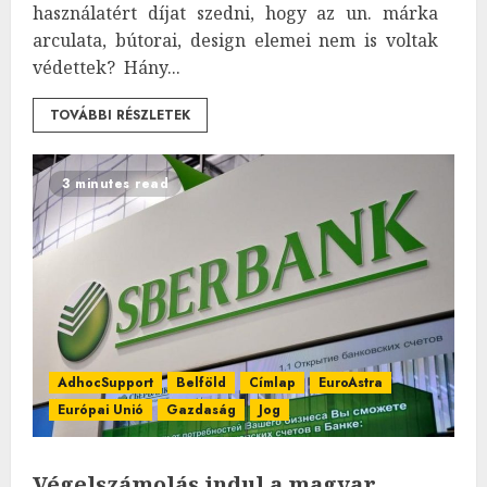
használatért díjat szedni, hogy az un. márka
arculata, bútorai, design elemei nem is voltak
védettek? Hány...
TOVÁBBI RÉSZLETEK
3 minutes read
AdhocSupport
Belföld
Címlap
EuroAstra
Európai Unió
Gazdaság
Jog
Végelszámolás indul a magyar