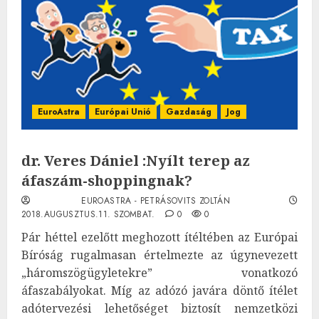
EuroAstra
Európai Unió
Gazdaság
Jog
dr. Veres Dániel :Nyílt terep az
áfaszám-shoppingnak?
EUROASTRA - PETRÁSOVITS ZOLTÁN
2018.AUGUSZTUS.11. SZOMBAT.
0
0
Pár héttel ezelőtt meghozott ítéltében az Európai
Bíróság rugalmasan értelmezte az úgynevezett
„háromszögügyletekre” vonatkozó
áfaszabályokat. Míg az adózó javára döntő ítélet
adótervezési lehetőséget biztosít nemzetközi