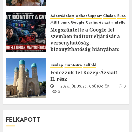
Adatvédelem
AdhocSupport
Címlap
EuroAst
MBH bank Google Csalás és számlafeltörés 
Megszüntette a Google-lel
szemben indított eljárását a
versenyhatóság,
bizonyíthatóság hiányában:
TE mit gondolsz erről?
2026.JÚLIUS.23. CSÜTÖRTÖK.
0
Címlap
EuroAstra
Külföld
0
Fedezzük fel Közép-Ázsiát! –
II. rész
2026.JÚLIUS.23. CSÜTÖRTÖK.
0
0
FELKAPOTT