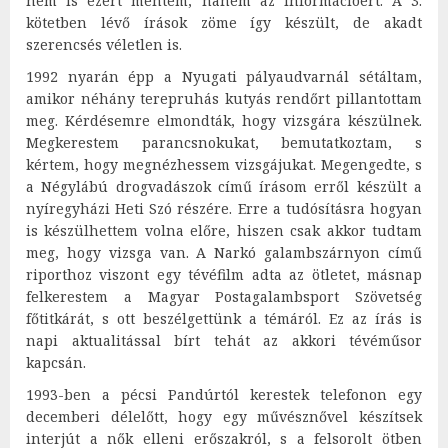
nem is ezért mentem, hanem az információért. A 3.
kötetben lévő írások zöme így készült, de akadt
szerencsés véletlen is.
1992 nyarán épp a Nyugati pályaudvarnál sétáltam,
amikor néhány terepruhás kutyás rendőrt pillantottam
meg. Kérdésemre elmondták, hogy vizsgára készülnek.
Megkerestem parancsnokukat, bemutatkoztam, s
kértem, hogy megnézhessem vizsgájukat. Megengedte, s
a Négylábú drogvadászok című írásom erről készült a
nyíregyházi Heti Szó részére. Erre a tudósításra hogyan
is készülhettem volna előre, hiszen csak akkor tudtam
meg, hogy vizsga van. A Narkó galambszárnyon című
riporthoz viszont egy tévéfilm adta az ötletet, másnap
felkerestem a Magyar Postagalambsport Szövetség
főtitkárát, s ott beszélgettünk a témáról. Ez az írás is
napi aktualitással bírt tehát az akkori tévéműsor
kapcsán.
1993-ben a pécsi Pandúrtól kerestek telefonon egy
decemberi délelőtt, hogy egy művésznővel készítsek
interjút a nők elleni erőszakról, s a felsorolt ötben