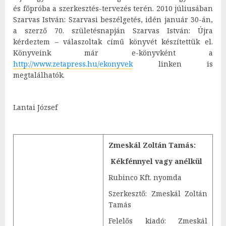
és főpróba a szerkesztés-tervezés terén. 2010 júliusában
Szarvas István: Szarvasi beszélgetés, idén január 30-án,
a szerző 70. születésnapján Szarvas István: Újra
kérdeztem – válaszoltak című könyvét készítettük el.
Könyveink már e-könyvként a
http://www.zetapress.hu/ekonyvek
linken is
megtalálhatók.
Lantai József
Zmeskál Zoltán Tamás:
Kékfénnyel vagy anélkül
Rubinco Kft. nyomda
Szerkesztő: Zmeskál Zoltán
Tamás
Felelős kiadó: Zmeskál