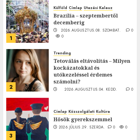
Külföld
Címlap
Utazási Kalauz
Brazília – szeptembertől
decemberig
2026.AUGUSZTUS.08. SZOMBAT.
0
0
1
Trending
Tetoválás eltávolítás – Milyen
kockázatokkal és
utókezeléssel érdemes
számolni?
2
2026.AUGUSZTUS.04. KEDD.
0
0
Címlap
Közszolgálati
Kultúra
Hősök gyerekszemmel
2026.JÚLIUS.29. SZERDA.
0
0
3