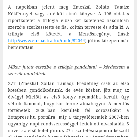
A napokban jelent meg Zmeskál Zoltán Tamás:
Kékfénnyel vagy anélkül című könyve. A 196 oldalas
riportkötetet a trilógia előző két kötetéhez hasonlóan
szerzője szerkesztette és fia, Zoltán tervezte és adta ki. A
trilógia első kötetét, a Mentősregényt (lásd:
http://www.euroastra.hu/node/82044
) július közepén már
bemutattam.
Mikor jutott eszedbe a trilógia gondolata? – kérdeztem a
szerzőt munkáiról.
ZZT (Zmeskál Zoltán Tamás): Eredetileg csak az első
kötetben gondolkodtunk, de evés közben jött meg az
étvágy! Mielőtt az első könyv nyomdába került, úgy
véltük fiammal, hogy kár lenne abbahagyni. A mentős
történetek 2006-ban kerültek fel sorozatként a
Zetapress.hu portálra, míg a tárgyalótermiek 2007-ben
ugyanígy napi rendszerességgel lettek ott olvashatók. S
mivel az első kötet június 27-i születésnapomra készült