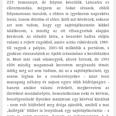
ZZT: Semennyit, de folyton készülök. Látszatra ez
ellentmondás, mégsem az. Sokat olvasok, ebből
folyamatosan tanulok, s ebben is igyekszem naprakész
lenni. Sosem döntöm el előre, kitől mit kérdezek, sokszor
azt sem tudom, hogy egy sajtótájékoztatón kikkel
találkozom, s mindig az ott elhangzottak alapján
kérdezek. Az előadót látva, a beszédét hallva előjön
valami a rejtett zugokból, amire aztán rákérdezek. 1989-
től vagyok a pályán, 2005-től működik a portálom, s
gyakran visszautalok az újabb írásaimban a korábbiakra
is. Most már csak odamegyek, ahová hívnak, de 1995
előtt mindig magamnak kerestem megírandó témát.
Addig még azt sem tudtam, mi az a sajtótájékoztató, így
sosem lógtam be a rendezvényekre – mint teszi
manapság néhány és sajnos egyre több büféújságíró –
hanem amikor valami érdekelt, megkerestem az
illetékest munkahelyén, bemutatkoztam neki és kértem,
beszélgessünk! Ilyenkor maximum egy kávéval kínáltak
– nem volt büféebéd meg drága ajándék, amiből a mai
„kollégák" többet is lenyúlnak egy sajtótájékoztatón – s