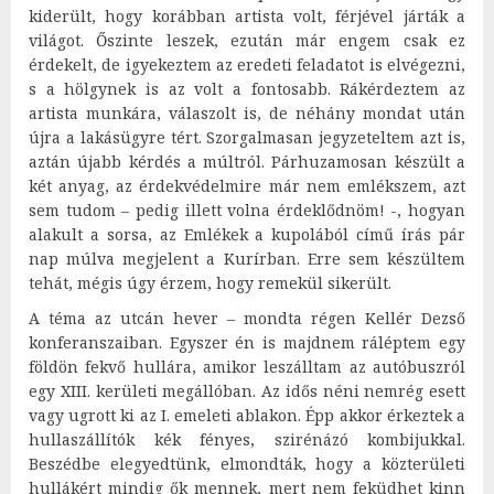
kiderült, hogy korábban artista volt, férjével járták a
világot. Őszinte leszek, ezután már engem csak ez
érdekelt, de igyekeztem az eredeti feladatot is elvégezni,
s a hölgynek is az volt a fontosabb. Rákérdeztem az
artista munkára, válaszolt is, de néhány mondat után
újra a lakásügyre tért. Szorgalmasan jegyzeteltem azt is,
aztán újabb kérdés a múltról. Párhuzamosan készült a
két anyag, az érdekvédelmire már nem emlékszem, azt
sem tudom – pedig illett volna érdeklődnöm! -, hogyan
alakult a sorsa, az Emlékek a kupolából című írás pár
nap múlva megjelent a Kurírban. Erre sem készültem
tehát, mégis úgy érzem, hogy remekül sikerült.
A téma az utcán hever – mondta régen Kellér Dezső
konferanszaiban. Egyszer én is majdnem ráléptem egy
földön fekvő hullára, amikor leszálltam az autóbuszról
egy XIII. kerületi megállóban. Az idős néni nemrég esett
vagy ugrott ki az I. emeleti ablakon. Épp akkor érkeztek a
hullaszállítók kék fényes, szirénázó kombijukkal.
Beszédbe elegyedtünk, elmondták, hogy a közterületi
hullákért mindig ők mennek, mert nem feküdhet kinn