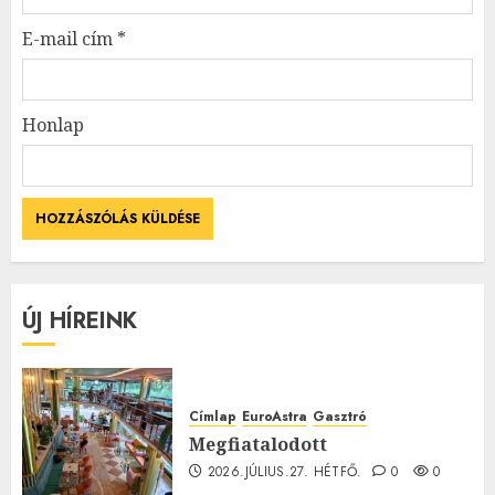
E-mail cím
*
Honlap
ÚJ HÍREINK
Címlap
EuroAstra
Gasztró
Megfiatalodott
2026.JÚLIUS.27. HÉTFŐ.
0
0