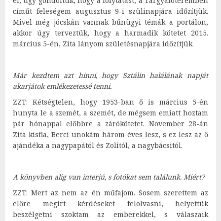
el, úgy gondoltuk, hogy a folytatást, a Tárgyalóteremben
címűt feleségem augusztus 9-i szülinapjára időzítjük.
Mivel még jócskán vannak bűnügyi témák a portálon,
akkor úgy terveztük, hogy a harmadik kötetet 2015.
március 5-én, Zita lányom születésnapjára időzítjük.
Már kezdtem azt hinni, hogy Sztálin halálának napját
akarjátok emlékezetessé tenni.
ZZT: Kétségtelen, hogy 1953-ban ő is március 5-én
hunyta le a szemét, a szemét, de mégsem emiatt hoztam
pár hónappal előbbre a zárókötetet. November 28-án
Zita kisfia, Berci unokám három éves lesz, s ez lesz az ő
ajándéka a nagypapától és Zolitól, a nagybácsitól.
A könyvben alig van interjú, s fotókat sem találunk. Miért?
ZZT: Mert az nem az én műfajom. Sosem szerettem az
előre megírt kérdéseket felolvasni, helyettük
beszélgetni szoktam az emberekkel, s válaszaik