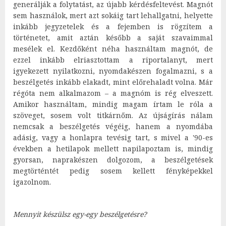
generálják a folytatást, az újabb kérdésfeltevést. Magnót
sem használok, mert azt sokáig tart lehallgatni, helyette
inkább jegyzetelek és a fejemben is rögzítem a
történetet, amit aztán később a saját szavaimmal
mesélek el. Kezdőként néha használtam magnót, de
ezzel inkább elriasztottam a riportalanyt, mert
igyekezett nyilatkozni, nyomdakészen fogalmazni, s a
beszélgetés inkább elakadt, mint előrehaladt volna. Már
régóta nem alkalmazom – a magnóm is rég elveszett.
Amikor használtam, mindig magam írtam le róla a
szöveget, sosem volt titkárnőm. Az újságírás nálam
nemcsak a beszélgetés végéig, hanem a nyomdába
adásig, vagy a honlapra tevésig tart, s mivel a '90-es
években a hetilapok mellett napilapoztam is, mindig
gyorsan, naprakészen dolgozom, a beszélgetések
megtörténtét pedig sosem kellett fényképekkel
igazolnom.
Mennyit készülsz egy-egy beszélgetésre?