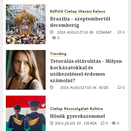
Külföld
Címlap
Utazási Kalauz
Brazília – szeptembertől
decemberig
2026.AUGUSZTUS.08. SZOMBAT.
0
0
Trending
Tetoválás eltávolítás – Milyen
kockázatokkal és
utókezeléssel érdemes
számolni?
2026.AUGUSZTUS.04. KEDD.
0
0
Címlap
Közszolgálati
Kultúra
Hősök gyerekszemmel
2026.JÚLIUS.29. SZERDA.
0
0