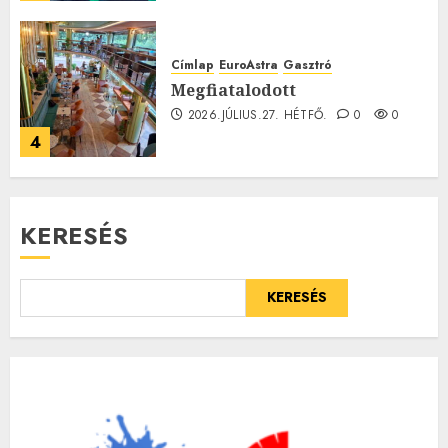
Címlap
EuroAstra
Gasztró
Megfiatalodott
2026.JÚLIUS.27. HÉTFŐ.
0
0
4
KERESÉS
KERESÉS