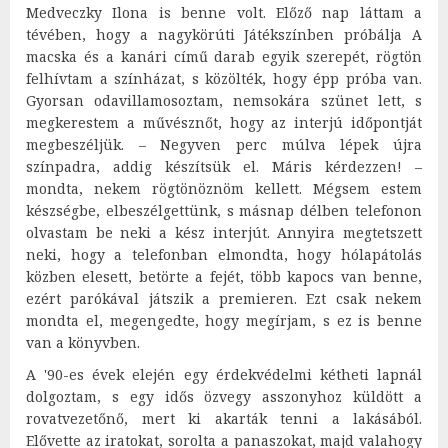
Medveczky Ilona is benne volt. Előző nap láttam a
tévében, hogy a nagykörúti Játékszínben próbálja A
macska és a kanári című darab egyik szerepét, rögtön
felhívtam a színházat, s közölték, hogy épp próba van.
Gyorsan odavillamosoztam, nemsokára szünet lett, s
megkerestem a művésznőt, hogy az interjú időpontját
megbeszéljük. – Negyven perc múlva lépek újra
színpadra, addig készítsük el. Máris kérdezzen! –
mondta, nekem rögtönöznöm kellett. Mégsem estem
készségbe, elbeszélgettünk, s másnap délben telefonon
olvastam be neki a kész interjút. Annyira megtetszett
neki, hogy a telefonban elmondta, hogy hólapátolás
közben elesett, betörte a fejét, több kapocs van benne,
ezért parókával játszik a premieren. Ezt csak nekem
mondta el, megengedte, hogy megírjam, s ez is benne
van a könyvben.
A '90-es évek elején egy érdekvédelmi kétheti lapnál
dolgoztam, s egy idős özvegy asszonyhoz küldött a
rovatvezetőnő, mert ki akarták tenni a lakásából.
Elővette az iratokat, sorolta a panaszokat, majd valahogy