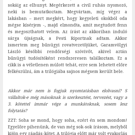
sokáig az elhunyt. Megérkezett a civil ruhás nyomozó,
neki is bemutatkoztam. Megvártam, míg végez a
lakásban – mert megkért, hogy kegyeleti okokból oda
mégse kísérjem -, majd elmondta, amit megtudott fenn
és megoszthatott velem. Az írást az akkoriban induló
sárga újságnak, a Pesti Riportnak adtam. Akkor
ismertem meg bűnügyi rovatvezetőjüket, Garamvölgyi
László későbbi rendőrségi szóvivőt, akivel aztán
bűnügyi tudósítóként rendszeresen találkoztam. Ez a
cikk is a véletlenen múlott tehát, erre sem lehetett előre
felkészülni, ám a trilógiába sajnos mégsem került bele.
Akkor már nem is fogjuk nyomtatásban elolvasni? S
vállaltok-e még másoknak is szerkesztést, tervezést, vagy a
3. kötettel immár vége a munkátoknak, sosem lesz
folytatás?
ZZT: Soha se mond, hogy soha, ezért én sem mondom!
Egyelőre pihenünk, de van még sok-sok írásom, melyből
kijön egy ráadás-kötet. A trilógia előtt már volt gyakorlás