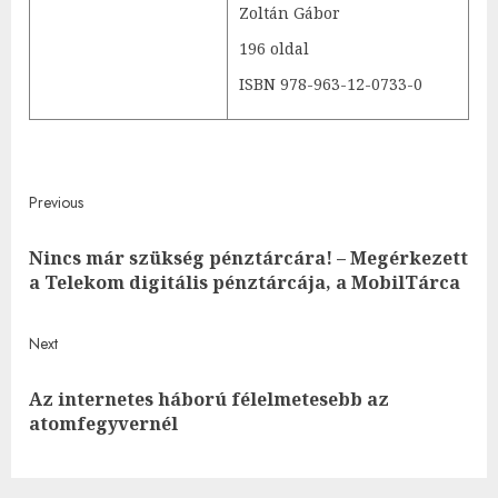
Zoltán Gábor
196 oldal
ISBN 978-963-12-0733-0
Post
Previous
navigation
Nincs már szükség pénztárcára! – Megérkezett
Pre
a Telekom digitális pénztárcája, a MobilTárca
post
Next
Az internetes háború félelmetesebb az
Next
atomfegyvernél
post: