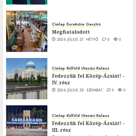
Címlap
EuroAstra
Gasztró
Megfiatalodott
2026.JÚLIUS.27. HÉTFŐ.
0
0
Címlap
Külföld
Utazási Kalauz
Fedezzük fel Közép-Ázsiát! –
IV. rész
2026.JÚLIUS.25. SZOMBAT.
0
0
Címlap
Külföld
Utazási Kalauz
Fedezzük fel Közép-Ázsiát! –
III. rész