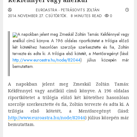
EUROASTRA - PETRÁSOVITS ZOLTÁN
2014.NOVEMBER.27. CSÜTÖRTÖK.
8 MINUTES READ
0
A napokban jelent meg Zmeskál Zoltán Tamás: Kékfénnyel vagy
anélkül című könyve. A 196 oldalas riportkötetet a trilógia előző
két kötetéhez hasonlóan szerzője szerkesztette és fia, Zoltán
tervezte és adta ki. A trilógia első kötetét, a Mentősregényt (lásd:
http://www.euroastra.hu/node/82044
) július közepén már
bemutattam.
A napokban jelent meg Zmeskál Zoltán Tamás:
Kékfénnyel vagy anélkül című könyve. A 196 oldalas
riportkötetet a trilógia előző két kötetéhez hasonlóan
szerzője szerkesztette és fia, Zoltán tervezte és adta ki. A
trilógia első kötetét, a Mentősregényt (lásd:
http://www.euroastra.hu/node/82044
) július közepén már
bemutattam.