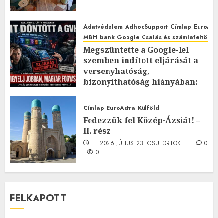
Adatvédelem
AdhocSupport
Címlap
EuroAst
MBH bank Google Csalás és számlafeltörés 
Megszüntette a Google-lel
szemben indított eljárását a
versenyhatóság,
bizonyíthatóság hiányában:
TE mit gondolsz erről?
2026.JÚLIUS.23. CSÜTÖRTÖK.
0
Címlap
EuroAstra
Külföld
0
Fedezzük fel Közép-Ázsiát! –
II. rész
2026.JÚLIUS.23. CSÜTÖRTÖK.
0
0
FELKAPOTT