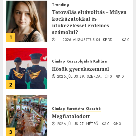
Trending
Tetoválás eltávolítás – Milyen
kockázatokkal és
utókezeléssel érdemes
számolni?
1
2026.AUGUSZTUS.04. KEDD.
0
0
Címlap
Közszolgálati
Kultúra
Hősök gyerekszemmel
2026.JÚLIUS.29. SZERDA.
0
0
2
Címlap
EuroAstra
Gasztró
Megfiatalodott
2026.JÚLIUS.27. HÉTFŐ.
0
0
3