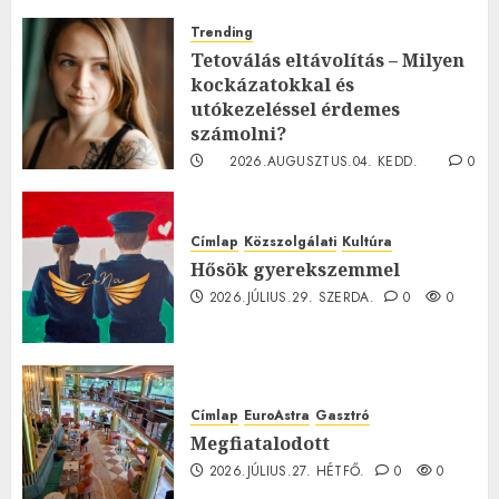
Trending
Tetoválás eltávolítás – Milyen
kockázatokkal és
utókezeléssel érdemes
számolni?
2026.AUGUSZTUS.04. KEDD.
0
0
Címlap
Közszolgálati
Kultúra
Hősök gyerekszemmel
2026.JÚLIUS.29. SZERDA.
0
0
Címlap
EuroAstra
Gasztró
Megfiatalodott
2026.JÚLIUS.27. HÉTFŐ.
0
0