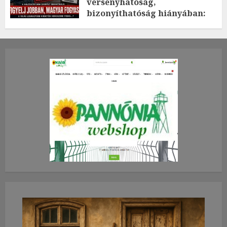
versenyhatóság,
bizonyíthatóság hiányában:
TE mit gondolsz erről?
2026.JÚLIUS.23. CSÜTÖRTÖK.
0
0