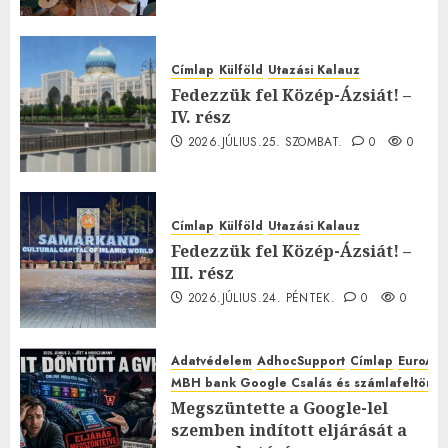
Címlap
Külföld
Utazási Kalauz
Fedezzük fel Közép-Ázsiát! –
IV. rész
2026.JÚLIUS.25. SZOMBAT.
0
0
Címlap
Külföld
Utazási Kalauz
Fedezzük fel Közép-Ázsiát! –
III. rész
2026.JÚLIUS.24. PÉNTEK.
0
0
Adatvédelem
AdhocSupport
Címlap
EuroAst
MBH bank Google Csalás és számlafeltörés 
Megszüntette a Google-lel
szemben indított eljárását a