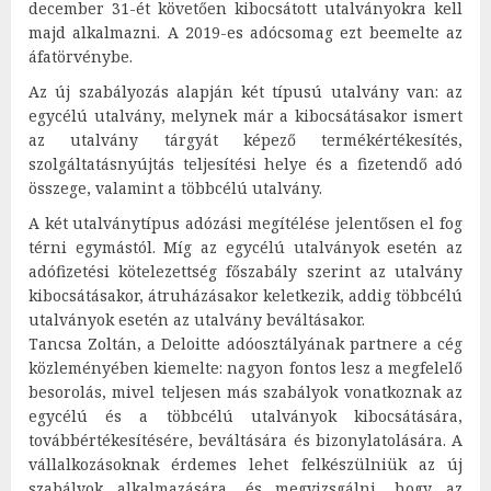
december 31-ét követően kibocsátott utalványokra kell
majd alkalmazni. A 2019-es adócsomag ezt beemelte az
áfatörvénybe.
Az új szabályozás alapján két típusú utalvány van: az
egycélú utalvány, melynek már a kibocsátásakor ismert
az utalvány tárgyát képező termékértékesítés,
szolgáltatásnyújtás teljesítési helye és a fizetendő adó
összege, valamint a többcélú utalvány.
A két utalványtípus adózási megítélése jelentősen el fog
térni egymástól. Míg az egycélú utalványok esetén az
adófizetési kötelezettség főszabály szerint az utalvány
kibocsátásakor, átruházásakor keletkezik, addig többcélú
utalványok esetén az utalvány beváltásakor.
Tancsa Zoltán, a Deloitte adóosztályának partnere a cég
közleményében kiemelte: nagyon fontos lesz a megfelelő
besorolás, mivel teljesen más szabályok vonatkoznak az
egycélú és a többcélú utalványok kibocsátására,
továbbértékesítésére, beváltására és bizonylatolására. A
vállalkozásoknak érdemes lehet felkészülniük az új
szabályok alkalmazására, és megvizsgálni, hogy az