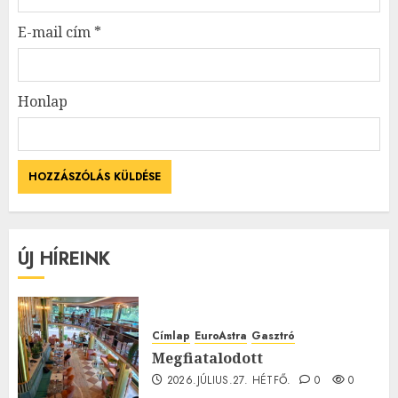
E-mail cím
*
Honlap
ÚJ HÍREINK
Címlap
EuroAstra
Gasztró
Megfiatalodott
2026.JÚLIUS.27. HÉTFŐ.
0
0