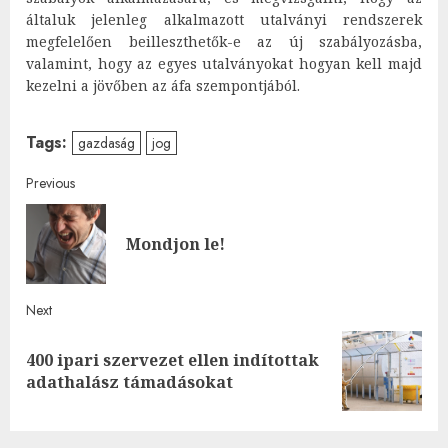
általuk jelenleg alkalmazott utalványi rendszerek
megfelelően beilleszthetők-e az új szabályozásba,
valamint, hogy az egyes utalványokat hogyan kell majd
kezelni a jövőben az áfa szempontjából.
Tags:
gazdaság
jog
Post
Previous
navigation
Pre
Mondjon le!
post
Next
400 ipari szervezet ellen indítottak
Next
adathalász támadásokat
post: