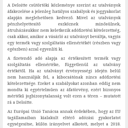
A Deloitte csütörtöki közleménye szerint az utalványok
áfakezelése a jelenleg hatályos szabályok és joggyakorlat
alapján meglehetősen kedvező. Mivel az utalványok
pénzhelyettesítő eszköznek minősülnek,
átruházásukkor nem keletkezik adófizetési kötelezettség,
csak akkor, amikor a vásárló az utalványt beváltja, vagyis
egy termék vagy szolgáltatás ellenértékét (részben vagy
egészben) azzal egyenlíti ki.
A fizetendő adó alapja az értékesített termék vagy
szolgáltatás ellenértéke, függetlenül az utalvány
értékétől. Ha az utalványt érvényességi idején belül
nem használják fel, a kibocsátónak nincs adófizetési
kötelezettsége. Ezeket a szabályokat azonban eddig nem
mondta ki egyértelműen az áfatörvény, ezért bizonyos
mértékű jogbizonytalanság volt ezen a téren – mutatott
rá a Deloitte.
Az Európai Unió Tanácsa annak érdekében, hogy az EU
tagállamaiban kialakult eltérő adózási gyakorlatot
egységesítse, külön irányelvet alkotott, melyet a 2018.