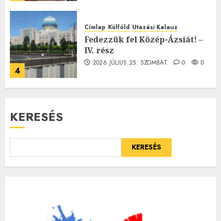
Címlap
Külföld
Utazási Kalauz
Fedezzük fel Közép-Ázsiát! –
IV. rész
2026.JÚLIUS.25. SZOMBAT.
0
0
4
KERESÉS
KERESÉS