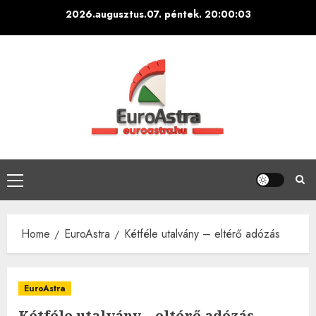
Skip
2026.augusztus.07. péntek.
20:00:04
to
content
Primary
Menu
Home
EuroAstra
Kétféle utalvány – eltérő adózás
EuroAstra
Kétféle utalvány – eltérő adózás