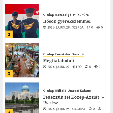
0
Címlap
Közszolgálati
Kultúra
Hősök gyerekszemmel
2026.JÚLIUS.29. SZERDA.
0
0
2
Címlap
EuroAstra
Gasztró
Megfiatalodott
2026.JÚLIUS.27. HÉTFŐ.
0
0
3
Címlap
Külföld
Utazási Kalauz
Fedezzük fel Közép-Ázsiát! –
IV. rész
2026.JÚLIUS.25. SZOMBAT.
0
0