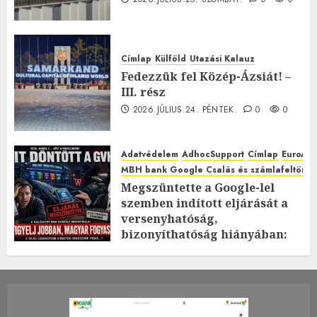
Címlap
Külföld
Utazási Kalauz
Fedezzük fel Közép-Ázsiát! –
III. rész
2026.JÚLIUS.24. PÉNTEK.
0
0
Adatvédelem
AdhocSupport
Címlap
EuroAst
MBH bank Google Csalás és számlafeltörés 
Megszüntette a Google-lel
szemben indított eljárását a
versenyhatóság,
bizonyíthatóság hiányában:
TE mit gondolsz erről?
2026.JÚLIUS.23. CSÜTÖRTÖK.
0
0