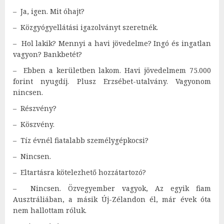
– Ja, igen. Mit óhajt?
– Közgyógyellátási igazolványt szeretnék.
– Hol lakik? Mennyi a havi jövedelme? Ingó és ingatlan
vagyon? Bankbetét?
– Ebben a kerületben lakom. Havi jövedelmem 75.000
forint nyugdíj. Plusz Erzsébet-utalvány. Vagyonom
nincsen.
– Részvény?
– Köszvény.
– Tíz évnél fiatalabb személygépkocsi?
– Nincsen.
– Eltartásra kötelezhető hozzátartozó?
– Nincsen. Özvegyember vagyok, Az egyik fiam
Ausztráliában, a másik Új-Zélandon él, már évek óta
nem hallottam róluk.