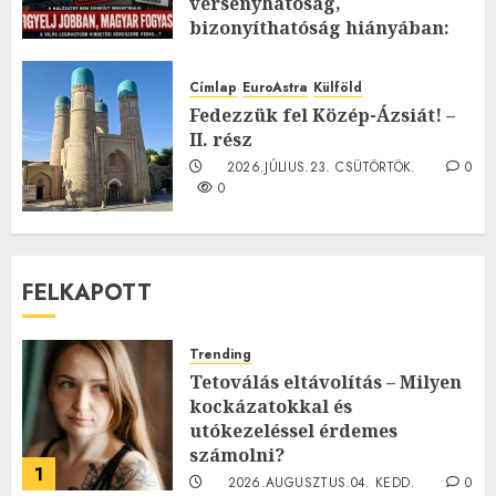
versenyhatóság,
bizonyíthatóság hiányában:
TE mit gondolsz erről?
2026.JÚLIUS.23. CSÜTÖRTÖK.
0
Címlap
EuroAstra
Külföld
0
Fedezzük fel Közép-Ázsiát! –
II. rész
2026.JÚLIUS.23. CSÜTÖRTÖK.
0
0
FELKAPOTT
Trending
Tetoválás eltávolítás – Milyen
kockázatokkal és
utókezeléssel érdemes
számolni?
1
2026.AUGUSZTUS.04. KEDD.
0