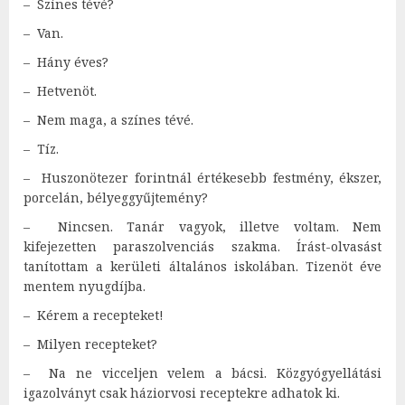
– Színes tévé?
– Van.
– Hány éves?
– Hetvenöt.
– Nem maga, a színes tévé.
– Tíz.
– Huszonötezer forintnál értékesebb festmény, ékszer,
porcelán, bélyeggyűjtemény?
– Nincsen. Tanár vagyok, illetve voltam. Nem
kifejezetten paraszolvenciás szakma. Írást-olvasást
tanítottam a kerületi általános iskolában. Tizenöt éve
mentem nyugdíjba.
– Kérem a recepteket!
– Milyen recepteket?
– Na ne vicceljen velem a bácsi. Közgyógyellátási
igazolványt csak háziorvosi receptekre adhatok ki.