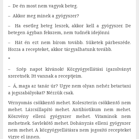
– De én most nem vagyok beteg.
– Akkor meg minek a gyógyszer?
– Ha esetleg beteg leszek, akkor kell a gyógyszer. De
betegen ágyban fekszem, nem tudnék idejönni
– Hát én ezt nem bírom tovább. Süketek párbeszéde.
Hozza a recepteket, akkor tárgyalhatunk tovább.
*
– Szép napot kívánok! Közgyógyellátási igazolványt
szeretnék. Itt vannak a receptjeim.
– Á, maga az tanár úr? Ugye nem olyan nehéz betartani
a jogszabályokat? Nézzük csak.
Vérnyomás csökkentő mehet. Koleszterin csökkentő nem
mehet. Lázcsillapító mehet. Antibiotikum nem mehet.
Köszvény elleni gyógyszer mehet. Vitaminok nem
mehetnek. Savlekötő mehet. Dohányzás elleni gyógyszer
nem mehet. A közgyógyellátásra nem jogosító recepteket
vigye el innen.