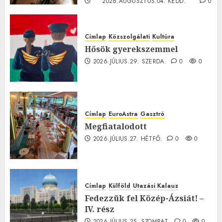
2026.AUGUSZTUS.04. KEDD.
0
0
Címlap
Közszolgálati
Kultúra
Hősök gyerekszemmel
2026.JÚLIUS.29. SZERDA.
0
0
Címlap
EuroAstra
Gasztró
Megfiatalodott
2026.JÚLIUS.27. HÉTFŐ.
0
0
Címlap
Külföld
Utazási Kalauz
Fedezzük fel Közép-Ázsiát! –
IV. rész
2026.JÚLIUS.25. SZOMBAT.
0
0