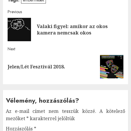
Post
Previous
navigation
Valaki figyel: amikor az okos
Pre
kamera nemcsak okos
post
Next
Next
Jelen/Lét Fesztivál 2018.
post:
Vélemény, hozzászólás?
Az e-mail címet nem tesszük közzé.
A kötelező
mezőket
*
karakterrel jelöltük
Hozzászólás
*