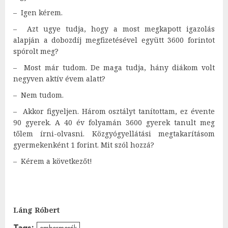
– Igen kérem.
– Azt ugye tudja, hogy a most megkapott igazolás
alapján a dobozdíj megfizetésével együtt 3600 forintot
spórolt meg?
– Most már tudom. De maga tudja, hány diákom volt
negyven aktív évem alatt?
– Nem tudom.
– Akkor figyeljen. Három osztályt tanítottam, ez évente
90 gyerek. A 40 év folyamán 3600 gyerek tanult meg
tőlem írni-olvasni. Közgyógyellátási megtakarításom
gyermekenként 1 forint. Mit szól hozzá?
– Kérem a következőt!
Láng Róbert
Tags:
embermesék