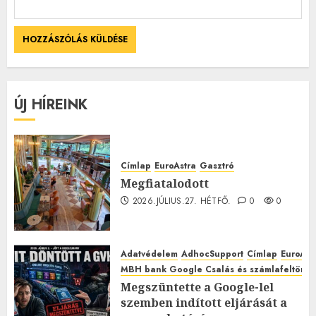
ÚJ HÍREINK
Címlap
EuroAstra
Gasztró
Megfiatalodott
2026.JÚLIUS.27. HÉTFŐ.
0
0
Adatvédelem
AdhocSupport
Címlap
EuroAst
MBH bank Google Csalás és számlafeltörés 
Megszüntette a Google-lel
szemben indított eljárását a