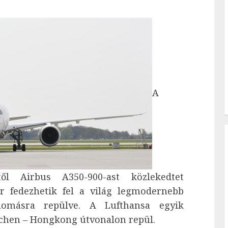
A
ől Airbus A350-900-ast közlekedtet
r fedezhetik fel a világ legmodernebb
állomásra repülve. A Lufthansa egyik
chen – Hongkong útvonalon repül.