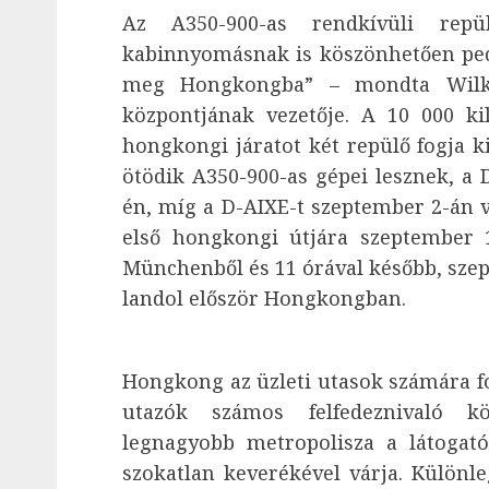
Az A350-900-as rendkívüli repü
kabinnyomásnak is köszönhetően ped
meg Hongkongba” – mondta Wilk
központjának vezetője. A 10 000 k
hongkongi járatot két repülő fogja k
ötödik A350-900-as gépei lesznek, a 
én, míg a D-AIXE-t szeptember 2-án v
első hongkongi útjára szeptember 1
Münchenből és 11 órával később, szept
landol először Hongkongban.
Hongkong az üzleti utasok számára fo
utazók számos felfedeznivaló k
legnagyobb metropolisza a látogató
szokatlan keverékével várja. Különle