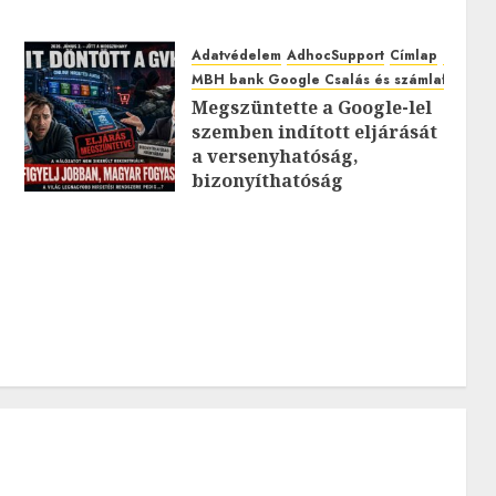
Adatvédelem
AdhocSupport
Címlap
EuroAst
MBH bank Google Csalás és számlafeltörés
Megszüntette a Google-lel
szemben indított eljárását
0
a versenyhatóság,
bizonyíthatóság
hiányában: TE mit
gondolsz erről?
2026.JÚLIUS.23. CSÜTÖRTÖK.
0
0
0