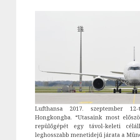
Lufthansa 2017. szeptember 12-t
Hongkongba. “Utasaink most előszö
repülőgépét egy távol-keleti cél
leghosszabb menetidejű járata a Mün