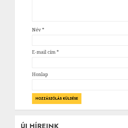
Név
*
E-mail cím
*
Honlap
ÚJ HÍREINK