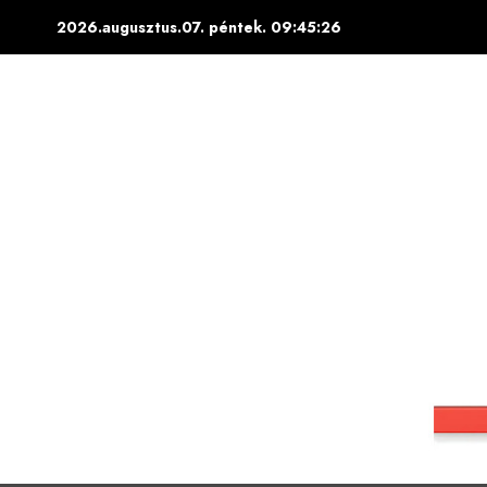
Skip
2026.augusztus.07. péntek.
09:45:27
to
content