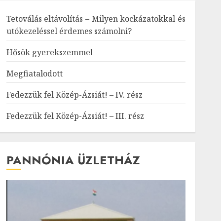
Tetoválás eltávolítás – Milyen kockázatokkal és
utókezeléssel érdemes számolni?
Hősök gyerekszemmel
Megfiatalodott
Fedezzük fel Közép-Ázsiát! – IV. rész
Fedezzük fel Közép-Ázsiát! – III. rész
PANNÓNIA ÜZLETHÁZ