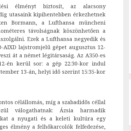
lési élményt biztosít, az alacsony
ig utasaink kipihentebben érkezhetnek
en Bormann, a Lufthansa müncheni
ilométeres távolságnak köszönhetően a
iszolgálni. Ezek a Lufthansa negyedik és
D-AIXD lajstromjelű gépet augusztus 12-
eszi át a német légitársaság. Az A350-es
2-én kerül sor: a gép 22:30-kor indul
ember 13-án, helyi idő szerint 15:35-kor
ntos célállomás, míg a szabadidős céllal
özül válogathatnak: Ázsia harmadik
kat a nyugati és a keleti kultúra egy
ges élmény a felhőkarcolók felfedezése,