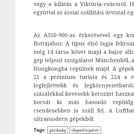
vagy a kilátás a Viktória-csúcsról.
egyúttal az ázsiai szállítási útvonal 
Az A350-900-as érkezésével egy ko
flottájához. A típus első tagja feb
még 14 társa követ majd a bajor ál
gép teljesít szolgálatot Münchenből,
Hongkongba repülnek majd. A gépek fe
21 a prémium turista és 224 a tu
legfejlettebb és legkörnyezetbar
százalékkal kevesebb kerozint haszná
bocsát ki más hasonló repülőgé
csendesebben is száll fel. A Lufth
ultramodern gépekből.
Tags:
gazdaság
idegenforgalom