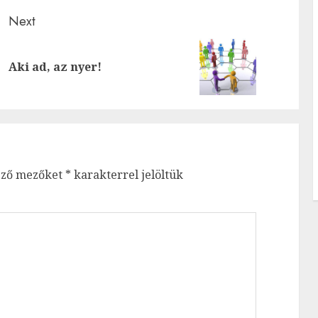
Next
Previous
Next
Aki ad, az nyer!
post:
post:
ező mezőket
*
karakterrel jelöltük