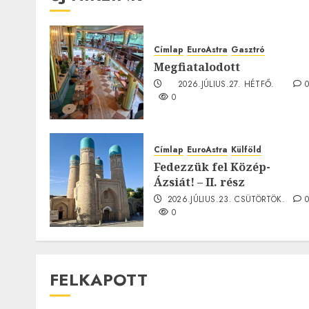
Címlap
EuroAstra
Gasztró
Megfiatalodott
2026.JÚLIUS.27. HÉTFŐ.
0
Címlap
EuroAstra
Külföld
Fedezzük fel Közép-
Ázsiát! – II. rész
2026.JÚLIUS.23. CSÜTÖRTÖK.
0
FELKAPOTT