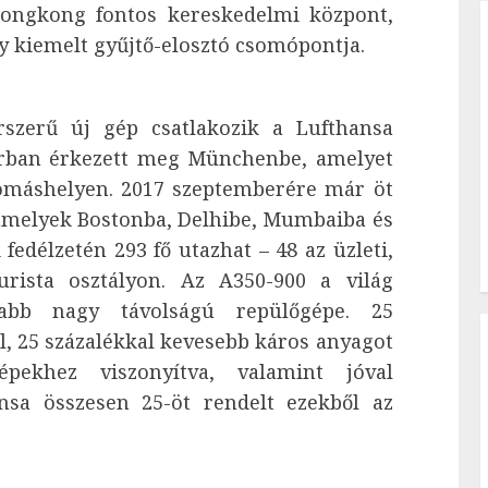
 Hongkong fontos kereskedelmi központ,
egy kiemelt gyűjtő-elosztó csomópontja.
rszerű új gép csatlakozik a Lufthansa
ruárban érkezett meg Münchenbe, amelyet
lomáshelyen. 2017 szeptemberére már öt
 amelyek Bostonba, Delhibe, Mumbaiba és
délzetén 293 fő utazhat – 48 az üzleti,
rista osztályon. Az A350-900 a világ
átabb nagy távolságú repülőgépe. 25
l, 25 százalékkal kevesebb káros anyagot
pekhez viszonyítva, valamint jóval
ansa összesen 25-öt rendelt ezekből az