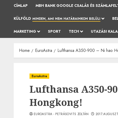
CÍMLAP
MBH BANK GOOGLE CSALÁS ÉS SZÁMLAFEL
KÜLFÖLD
BE
MINDEN, AMI NEM HATÁRAINKON BELÜLI
MARKETING
SPORT
TECH
UTAZÁSI KAL
Home
EuroAstra
Lufthansa A350-900 – Ni hao H
EuroAstra
Lufthansa A350-90
Hongkong!
EUROASTRA - PETRÁSOVITS ZOLTÁN
2017.AUGUSZT