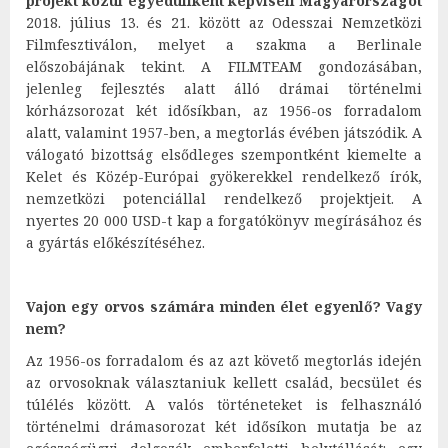
projekt közül egyedüliként képviseli Magyarországot
2018. július 13. és 21. között az Odesszai Nemzetközi
Filmfesztiválon, melyet a szakma a Berlinale
előszobájának tekint. A FILMTEAM gondozásában,
jelenleg fejlesztés alatt álló drámai történelmi
kórházsorozat két idősíkban, az 1956-os forradalom
alatt, valamint 1957-ben, a megtorlás évében játszódik. A
válogató bizottság elsődleges szempontként kiemelte a
Kelet és Közép-Európai gyökerekkel rendelkező írók,
nemzetközi potenciállal rendelkező projektjeit. A
nyertes 20 000 USD-t kap a forgatókönyv megírásához és
a gyártás előkészítéséhez.
Vajon egy orvos számára minden élet egyenlő? Vagy
nem?
Az 1956-os forradalom és az azt követő megtorlás idején
az orvosoknak választaniuk kellett család, becsület és
túlélés között. A valós történeteket is felhasználó
történelmi drámasorozat két idősíkon mutatja be az