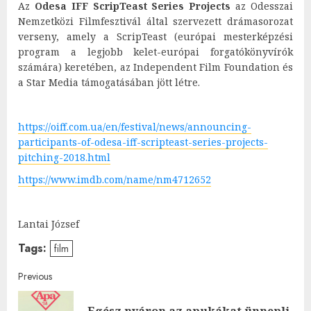
Az
Odesa IFF ScripTeast Series Projects
az Odesszai
Nemzetközi Filmfesztivál által szervezett drámasorozat
verseny, amely a ScripTeast (európai mesterképzési
program a legjobb kelet-európai forgatókönyvírók
számára) keretében, az Independent Film Foundation és
a Star Media támogatásában jött létre.
https://oiff.com.ua/en/festival/news/announcing-
participants-of-odesa-iff-scripteast-series-projects-
pitching-2018.html
https://www.imdb.com/name/nm4712652
Lantai József
Tags:
film
Post
Previous
Egész nyáron az apukákat ünnepli