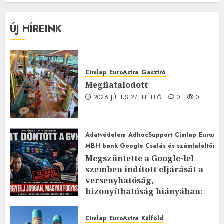
ÚJ HÍREINK
Címlap
EuroAstra
Gasztró
Megfiatalodott
2026.JÚLIUS.27. HÉTFŐ.
0
0
Adatvédelem
AdhocSupport
Címlap
EuroAst
MBH bank Google Csalás és számlafeltörés 
Megszüntette a Google-lel
szemben indított eljárását a
versenyhatóság,
bizonyíthatóság hiányában:
TE mit gondolsz erről?
2026.JÚLIUS.23. CSÜTÖRTÖK.
0
Címlap
EuroAstra
Külföld