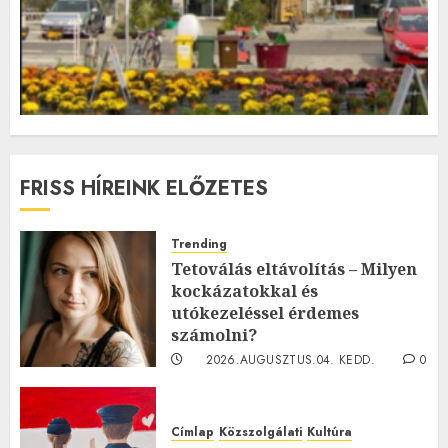
FRISS HÍREINK ELŐZETES
Trending
Tetoválás eltávolítás – Milyen
kockázatokkal és
utókezeléssel érdemes
számolni?
2026.AUGUSZTUS.04. KEDD.
0
0
Címlap
Közszolgálati
Kultúra