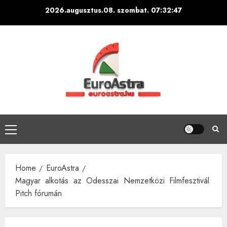
Skip
2026.augusztus.08. szombat.
07:32:48
to
content
Primary
Menu
Home
EuroAstra
Magyar alkotás az Odesszai Nemzetközi Filmfesztivál
Pitch fórumán