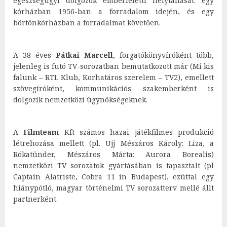
egészségügyi dolgozók emberfeletti helytállását: egy
kórházban 1956-ban a forradalom idején, és egy
börtönkórházban a forradalmat követően.
A 38 éves
Pátkai Marcell
, forgatókönyvíróként több,
jelenleg is futó TV-sorozatban bemutatkozott már (Mi kis
falunk – RTL Klub, Korhatáros szerelem – TV2), emellett
szövegíróként, kommunikációs szakemberként is
dolgozik nemzetközi ügynökségeknek.
A
Filmteam
Kft számos hazai játékfilmes produkció
létrehozása mellett (pl. Ujj Mészáros Károly: Liza, a
Rókatünder, Mészáros Márta: Aurora Borealis)
nemzetközi TV sorozatok gyártásában is tapasztalt (pl
Captain Alatriste, Cobra 11 in Budapest), ezúttal egy
hiánypótló, magyar történelmi TV sorozatterv mellé állt
partnerként.