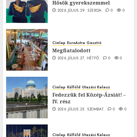
Hősök gyerekszemmel
2026.JÚLIUS.29. SZERDA.
0
0
Címlap
EuroAstra
Gasztró
Megfiatalodott
2026.JÚLIUS.27. HÉTFŐ.
0
0
Címlap
Külföld
Utazási Kalauz
Fedezzük fel Közép-Ázsiát! –
IV. rész
2026.JÚLIUS.25. SZOMBAT.
0
0
Címlap
Külföld
Utazási Kalauz