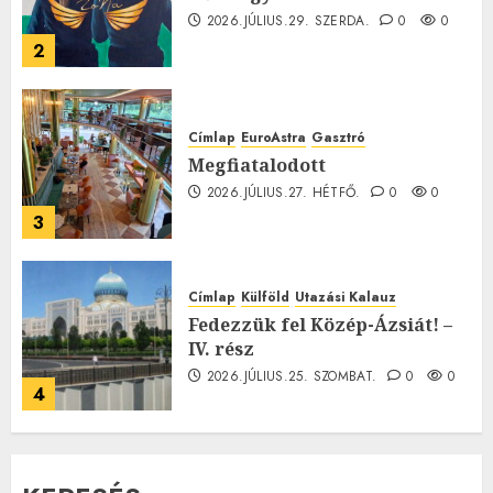
2026.JÚLIUS.29. SZERDA.
0
0
2
Címlap
EuroAstra
Gasztró
Megfiatalodott
2026.JÚLIUS.27. HÉTFŐ.
0
0
3
Címlap
Külföld
Utazási Kalauz
Fedezzük fel Közép-Ázsiát! –
IV. rész
2026.JÚLIUS.25. SZOMBAT.
0
0
4