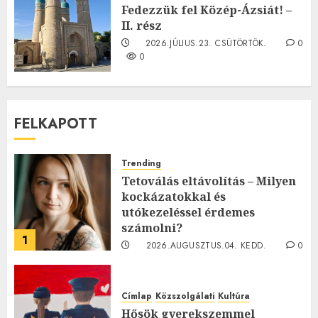
0
Fedezzük fel Közép-Ázsiát! –
II. rész
2026.JÚLIUS.23. CSÜTÖRTÖK.
0
0
FELKAPOTT
Trending
Tetoválás eltávolítás – Milyen
kockázatokkal és
utókezeléssel érdemes
számolni?
1
2026.AUGUSZTUS.04. KEDD.
0
0
Címlap
Közszolgálati
Kultúra
Hősök gyerekszemmel