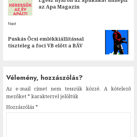
navigation
Pre
az Apa Magazin
post
Next
Puskás Öcsi emlékkiállítással
Next
tiszteleg a foci VB előtt a BÁV
post:
Vélemény, hozzászólás?
Az e-mail címet nem tesszük közzé.
A kötelező
mezőket
*
karakterrel jelöltük
Hozzászólás
*