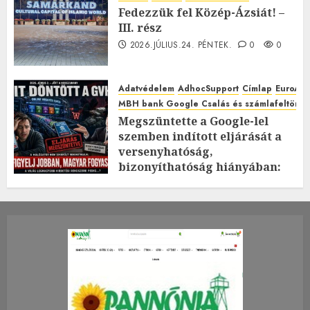
Fedezzük fel Közép-Ázsiát! –
III. rész
2026.JÚLIUS.24. PÉNTEK.
0
0
Adatvédelem
AdhocSupport
Címlap
EuroAst
MBH bank Google Csalás és számlafeltörés 
Megszüntette a Google-lel
szemben indított eljárását a
versenyhatóság,
bizonyíthatóság hiányában:
TE mit gondolsz erről?
2026.JÚLIUS.23. CSÜTÖRTÖK.
0
0