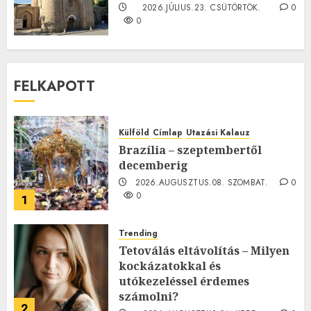
2026.JÚLIUS.23. CSÜTÖRTÖK.
0
0
FELKAPOTT
Külföld
Címlap
Utazási Kalauz
Brazília – szeptembertől
decemberig
2026.AUGUSZTUS.08. SZOMBAT.
0
0
1
Trending
Tetoválás eltávolítás – Milyen
kockázatokkal és
utókezeléssel érdemes
számolni?
2