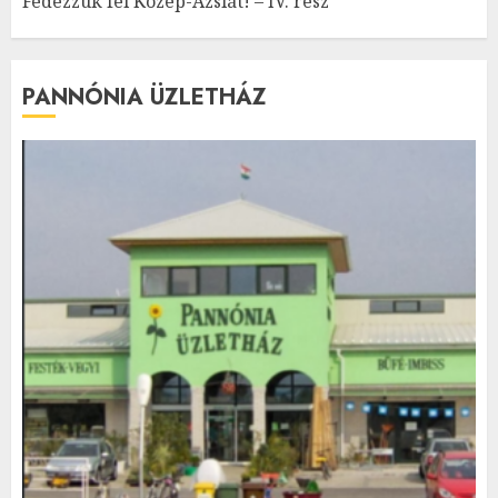
Fedezzük fel Közép-Ázsiát! – IV. rész
PANNÓNIA ÜZLETHÁZ