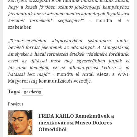
környező országban is be tudtunk mutatni. Bízunk abban,
hogy a közeli jövőben számos jótékonysági kampányhoz
járulhatunk hozzá készpénzmentes adományok fogadására
készített termékeink segítségével” –
mondta el a
szakember.
„Természetvédelmi alapítványként számunkra fontos
bevételi forrást jelentenek az adományok. A támogatások,
amelyeket a hazai természeti értékek védelmére fordítunk,
ezzel az újítással most még egyszerűbben jutnak el
hozzánk. Reméljük, ez az adományozási kedvre is jó
hatással lesz majd”
– mondta el Antal Alexa, a WWF
Magyarország kommunikációs vezetője.
Tags:
gazdaság
Post
Previous
FRIDA KAHLO Remekművek a
navigation
Pre
mexikóvárosi Museo Dolores
post
Olmedóból