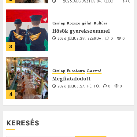
2026.AUGUSZTUS.04. KEDD.
0
0
Címlap
Közszolgálati
Kultúra
Hősök gyerekszemmel
2026.JÚLIUS.29. SZERDA.
0
0
3
Címlap
EuroAstra
Gasztró
Megfiatalodott
2026.JÚLIUS.27. HÉTFŐ.
0
0
4
KERESÉS