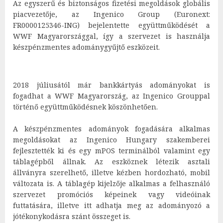
Az egyszerű és biztonságos fizetési megoldások globális
piacvezetője, az Ingenico Group (Euronext:
FR0000125346-ING) bejelentette együttműködését a
WWF Magyarországgal, így a szervezet is használja
készpénzmentes adománygyűjtő eszközeit.
2018 júliusától már bankkártyás adományokat is
fogadhat a WWF Magyarország, az Ingenico Grouppal
történő együttműködésnek köszönhetően.
A készpénzmentes adományok fogadására alkalmas
megoldásokat az Ingenico Hungary szakemberei
fejlesztették ki és egy mPOS terminálból valamint egy
táblagépből állnak. Az eszköznek létezik asztali
állványra szerelhető, illetve kézben hordozható, mobil
változata is. A táblagép kijelzője alkalmas a felhasználó
szervezet promóciós képeinek vagy videóinak
futtatására, illetve itt adhatja meg az adományozó a
jótékonykodásra szánt összeget is.