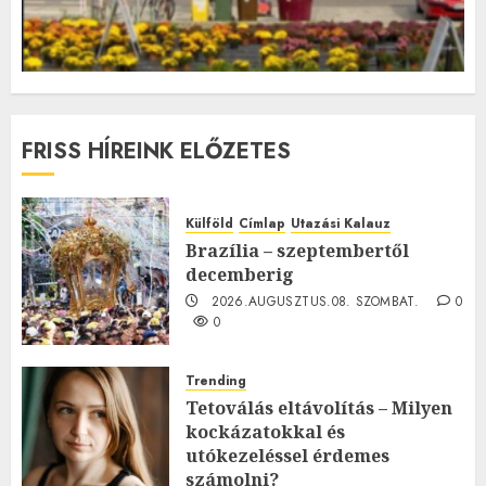
FRISS HÍREINK ELŐZETES
Külföld
Címlap
Utazási Kalauz
Brazília – szeptembertől
decemberig
2026.AUGUSZTUS.08. SZOMBAT.
0
0
Trending
Tetoválás eltávolítás – Milyen
kockázatokkal és
utókezeléssel érdemes
számolni?