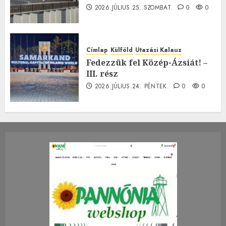
2026.JÚLIUS.25. SZOMBAT.
0
0
Címlap
Külföld
Utazási Kalauz
Fedezzük fel Közép-Ázsiát! –
III. rész
2026.JÚLIUS.24. PÉNTEK.
0
0