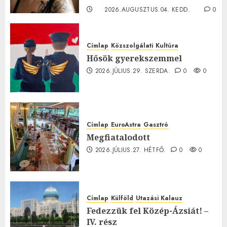
2026.AUGUSZTUS.04. KEDD.
0
0
Címlap
Közszolgálati
Kultúra
Hősök gyerekszemmel
2026.JÚLIUS.29. SZERDA.
0
0
Címlap
EuroAstra
Gasztró
Megfiatalodott
2026.JÚLIUS.27. HÉTFŐ.
0
0
Címlap
Külföld
Utazási Kalauz
Fedezzük fel Közép-Ázsiát! –
IV. rész