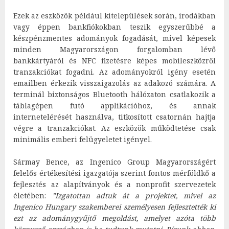
Ezek az eszközök például kitelepülések során, irodákban
vagy éppen bankfiókokban teszik egyszerűbbé a
készpénzmentes adományok fogadását, mivel képesek
minden Magyarországon forgalomban lévő
bankkártyáról és NFC fizetésre képes mobileszközről
tranzakciókat fogadni. Az adományokról igény esetén
emailben érkezik visszaigazolás az adakozó számára. A
terminál biztonságos Bluetooth hálózaton csatlakozik a
táblagépen futó applikációhoz, és annak
internetelérését használva, titkosított csatornán hajtja
végre a tranzakciókat. Az eszközök működtetése csak
minimális emberi felügyeletet igényel.
Sármay Bence, az Ingenico Group Magyarországért
felelős értékesítési igazgatója szerint fontos mérföldkő a
fejlesztés az alapítványok és a nonprofit szervezetek
életében:
”Izgatottan adtuk át a projektet, mivel az
Ingenico Hungary szakemberei személyesen fejlesztették ki
ezt az adománygyűjtő megoldást, amelyet azóta több