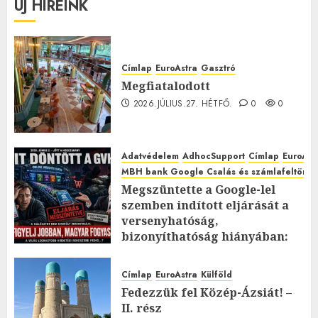
ÚJ HÍREINK
Címlap
EuroAstra
Gasztró
Megfiatalodott
2026.JÚLIUS.27. HÉTFŐ.
0
0
Adatvédelem
AdhocSupport
Címlap
EuroAst
MBH bank Google Csalás és számlafeltörés 
Megszüntette a Google-lel
szemben indított eljárását a
versenyhatóság,
bizonyíthatóság hiányában:
TE mit gondolsz erről?
2026.JÚLIUS.23. CSÜTÖRTÖK.
0
Címlap
EuroAstra
Külföld
0
Fedezzük fel Közép-Ázsiát! –
II. rész