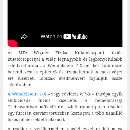
Az MTA Wigner Fizikai Kutatóközpont fúziós
kutatócsoportjai a világ legnagyobb és legbonyolultabb
sztellarátoránál, a Wendelstein 7-X-nél két különböző
berendezést is építettek és üzemeltetnek. A most véget
ért kísérleti időszak eredményeit foglaljuk össze
cikkünkben.
A Wendelstein 7-X
– vagy röviden W7-X – Európa egyik
ambiciózus fúziós kísérlete. A németországi
Greifswaldban működő ún. sztellarátor típusú reaktor
egy furcsán csavart tóruszban keringeti a több tízmillió
fokos hőmérsékletű plazmát.
A reaktor vezérlőtermében másfél évvel ezelőtt maga