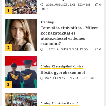
2026.AUGUSZTUS.08. SZOMBAT.
0
0
1
Trending
Tetoválás eltávolítás – Milyen
kockázatokkal és
utókezeléssel érdemes
számolni?
2
2026.AUGUSZTUS.04. KEDD.
0
0
Címlap
Közszolgálati
Kultúra
Hősök gyerekszemmel
2026.JÚLIUS.29. SZERDA.
0
0
3
Címlap
EuroAstra
Gasztró