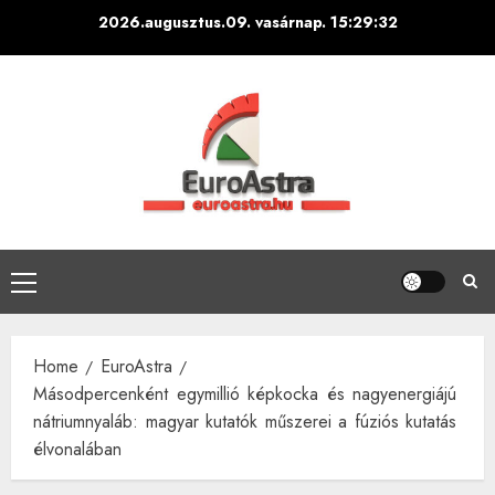
Skip
2026.augusztus.09. vasárnap.
15:29:33
to
content
Primary
Menu
Home
EuroAstra
Másodpercenként egymillió képkocka és nagyenergiájú
nátriumnyaláb: magyar kutatók műszerei a fúziós kutatás
élvonalában