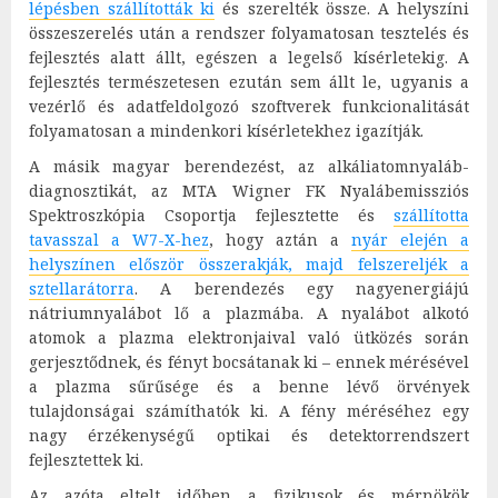
lépésben szállították ki
és szerelték össze. A helyszíni
összeszerelés után a rendszer folyamatosan tesztelés és
fejlesztés alatt állt, egészen a legelső kísérletekig. A
fejlesztés természetesen ezután sem állt le, ugyanis a
vezérlő és adatfeldolgozó szoftverek funkcionalitását
folyamatosan a mindenkori kísérletekhez igazítják.
A másik magyar berendezést, az alkáliatomnyaláb-
diagnosztikát, az MTA Wigner FK Nyalábemissziós
Spektroszkópia Csoportja fejlesztette és
szállította
tavasszal a W7-X-hez
, hogy aztán a
nyár elején a
helyszínen először összerakják, majd felszereljék a
sztellarátorra
. A berendezés egy nagyenergiájú
nátriumnyalábot lő a plazmába. A nyalábot alkotó
atomok a plazma elektronjaival való ütközés során
gerjesztődnek, és fényt bocsátanak ki – ennek mérésével
a plazma sűrűsége és a benne lévő örvények
tulajdonságai számíthatók ki. A fény méréséhez egy
nagy érzékenységű optikai és detektorrendszert
fejlesztettek ki.
Az azóta eltelt időben a fizikusok és mérnökök