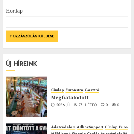
Honlap
ÚJ HÍREINK
Címlap
EuroAstra
Gasztró
Megfiatalodott
2026.JÚLIUS.27. HÉTFŐ.
0
0
Adatvédelem
AdhocSupport
Címlap
EuroAst
MBH bank Google Csalás és számlafeltörés 