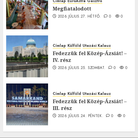
Címlap
EuroAstra
Gasztró
Megfiatalodott
2026.JÚLIUS.27. HÉTFŐ.
0
0
Címlap
Külföld
Utazási Kalauz
Fedezzük fel Közép-Ázsiát! –
IV. rész
2026.JÚLIUS.25. SZOMBAT.
0
0
Címlap
Külföld
Utazási Kalauz
Fedezzük fel Közép-Ázsiát! –
III. rész
2026.JÚLIUS.24. PÉNTEK.
0
0