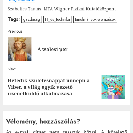
Szabolics Tamás, MTA Wigner Fizikai Kutatóközpont
Tags:
gazdaság
IT_és_technika
tanulmányok-elemzések
Post
Previous
navigation
Pre
A walesi per
post
Next
Hetedik születésnapját ünnepli a
Next
Viber, a világ egyik vezető
post:
üzenetküldő alkalmazása
Vélemény, hozzászólás?
Az e-mail címet nem tesszük közzé.
A kötelező