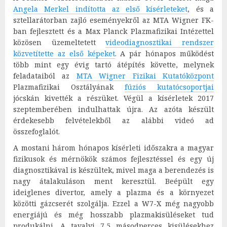
Angela Merkel indította az első kísérleteket
, és a
sztellarátorban zajló eseményekről az MTA Wigner FK-
ban fejlesztett és a Max Planck Plazmafizikai Intézettel
közösen üzemeltetett
videodiagnosztikai rendszer
közvetítette az első képeket
. A pár hónapos működést
több mint egy évig tartó átépítés követte, melynek
feladataiból az
MTA Wigner Fizikai Kutatóközpont
Plazmafizikai Osztályának
fúziós kutatócsoportjai
jócskán kivették a részüket. Végül a kísérletek 2017
szeptemberében indulhattak újra. Az azóta készült
érdekesebb felvételekből az alábbi videó ad
összefoglalót.
A mostani három hónapos kísérleti időszakra a magyar
fizikusok és mérnökök számos fejlesztéssel és egy új
diagnosztikával is készültek, mivel maga a berendezés is
nagy átalakuláson ment keresztül. Beépült egy
ideiglenes divertor, amely a plazma és a környezet
közötti gázcserét szolgálja. Ezzel a W7-X még nagyobb
energiájú és még hosszabb plazmakisüléseket tud
produkálni. A tavalyi 7,5 másodperces kisülésekhez