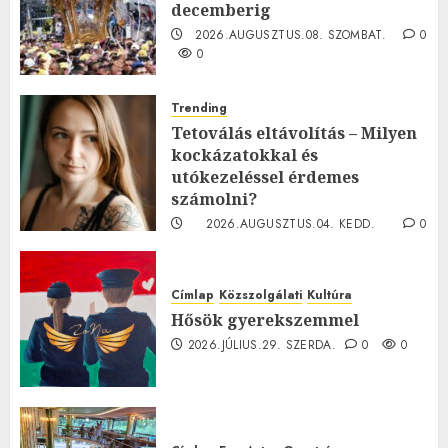
decemberig
2026.AUGUSZTUS.08. SZOMBAT.
0
0
Trending
Tetoválás eltávolítás – Milyen
kockázatokkal és
utókezeléssel érdemes
számolni?
2026.AUGUSZTUS.04. KEDD.
0
0
Címlap
Közszolgálati
Kultúra
Hősök gyerekszemmel
2026.JÚLIUS.29. SZERDA.
0
0