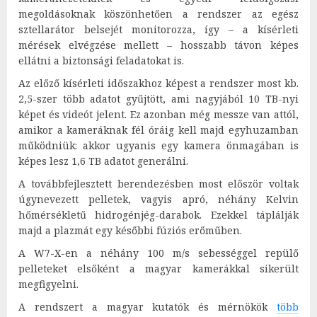
megoldásoknak köszönhetően a rendszer az egész
sztellarátor belsejét monitorozza, így – a kísérleti
mérések elvégzése mellett – hosszabb távon képes
ellátni a biztonsági feladatokat is.
Az előző kísérleti időszakhoz képest a rendszer most kb.
2,5-szer több adatot gyűjtött, ami nagyjából 10 TB-nyi
képet és videót jelent. Ez azonban még messze van attól,
amikor a kameráknak fél óráig kell majd egyhuzamban
működniük: akkor ugyanis egy kamera önmagában is
képes lesz 1,6 TB adatot generálni.
A továbbfejlesztett berendezésben most először voltak
úgynevezett pelletek, vagyis apró, néhány Kelvin
hőmérsékletű hidrogénjég-darabok. Ezekkel táplálják
majd a plazmát egy későbbi fúziós erőműben.
A W7-X-en a néhány 100 m/s sebességgel repülő
pelleteket elsőként a magyar kamerákkal sikerült
megfigyelni.
A rendszert a magyar kutatók és mérnökök
több