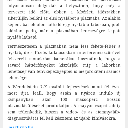
folyamatosan dolgoztak a helyszínen, hogy még a
tervezett idő előtt, ebben a kísérleti időszakban
sikerüljön belőni az első nyalábot a plazmába. Az alábbi
képen, bal oldalon látható egy nyaláb a laborban, jobb
oldalon pedig már a plazmában lencsevégre kapott
nyaláb látható.
Természetesen a plazmában nem lesz fekete-fehér a
nyaláb, de a fúziós kutatásokban interferenciaszűrővel
felszerelt monokróm kamerákat használnak, hogy a
zavaró háttérfényeket kiszűrjék, míg a laborban
lehetőség van fényképezőgéppel is megörökíteni számos
jelenséget.
A Wendelstein 7-X további fejlesztések miatt fél évre
most újra leáll, hogy aztán a nyáron induló új
kampányban akár 100 másodperc hosszú
plazmakisüléseket produkáljon. A magyar csapat addig
sem tétlenkedik, hiszen a video- és az atomnyaláb-
diagnosztikát is fel kell készíteni az újabb kihívásokra.
magfuzio.hu