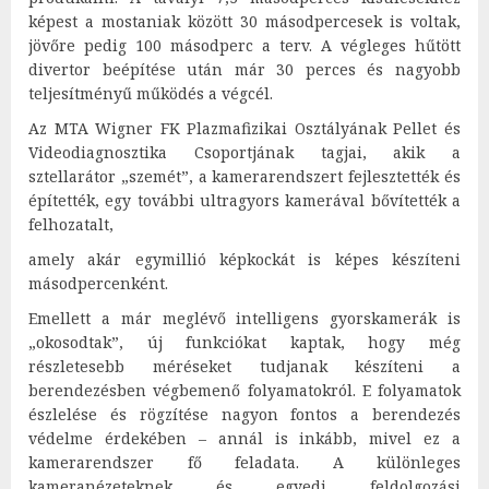
képest a mostaniak között 30 másodpercesek is voltak,
jövőre pedig 100 másodperc a terv. A végleges hűtött
divertor beépítése után már 30 perces és nagyobb
teljesítményű működés a végcél.
Az MTA Wigner FK Plazmafizikai Osztályának Pellet és
Videodiagnosztika Csoportjának tagjai, akik a
sztellarátor „szemét”, a kamerarendszert fejlesztették és
építették, egy további ultragyors kamerával bővítették a
felhozatalt,
amely akár egymillió képkockát is képes készíteni
másodpercenként.
Emellett a már meglévő intelligens gyorskamerák is
„okosodtak”, új funkciókat kaptak, hogy még
részletesebb méréseket tudjanak készíteni a
berendezésben végbemenő folyamatokról. E folyamatok
észlelése és rögzítése nagyon fontos a berendezés
védelme érdekében – annál is inkább, mivel ez a
kamerarendszer fő feladata. A különleges
kameranézeteknek és egyedi feldolgozási