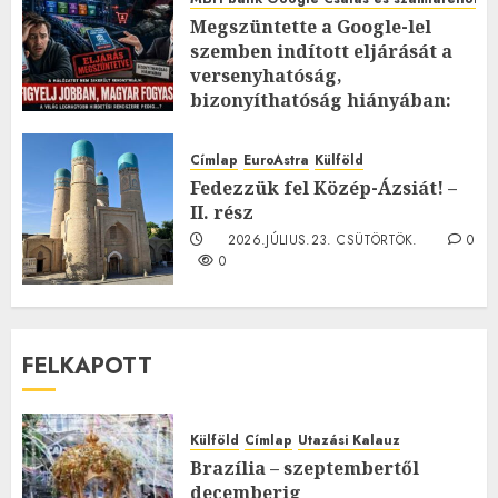
Megszüntette a Google-lel
szemben indított eljárását a
versenyhatóság,
bizonyíthatóság hiányában:
TE mit gondolsz erről?
2026.JÚLIUS.23. CSÜTÖRTÖK.
0
Címlap
EuroAstra
Külföld
0
Fedezzük fel Közép-Ázsiát! –
II. rész
2026.JÚLIUS.23. CSÜTÖRTÖK.
0
0
FELKAPOTT
Külföld
Címlap
Utazási Kalauz
Brazília – szeptembertől
decemberig