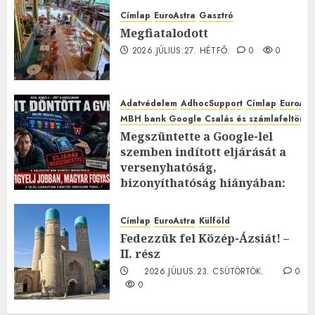
Címlap
EuroAstra
Gasztró
Megfiatalodott
2026.JÚLIUS.27. HÉTFŐ.
0
0
Adatvédelem
AdhocSupport
Címlap
EuroAst
MBH bank Google Csalás és számlafeltörés 
Megszüntette a Google-lel
szemben indított eljárását a
versenyhatóság,
bizonyíthatóság hiányában:
TE mit gondolsz erről?
2026.JÚLIUS.23. CSÜTÖRTÖK.
0
Címlap
EuroAstra
Külföld
0
Fedezzük fel Közép-Ázsiát! –
II. rész
2026.JÚLIUS.23. CSÜTÖRTÖK.
0
0