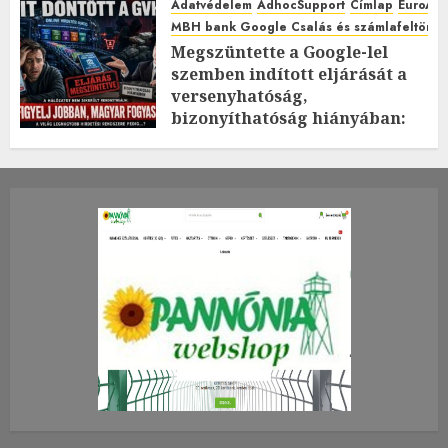
Adatvédelem
AdhocSupport
Címlap
EuroAst
MBH bank Google Csalás és számlafeltörés 
Megszüntette a Google-lel
szemben indított eljárását a
versenyhatóság,
bizonyíthatóság hiányában:
TE mit gondolsz erről?
2026.JÚLIUS.23. CSÜTÖRTÖK.
0
0