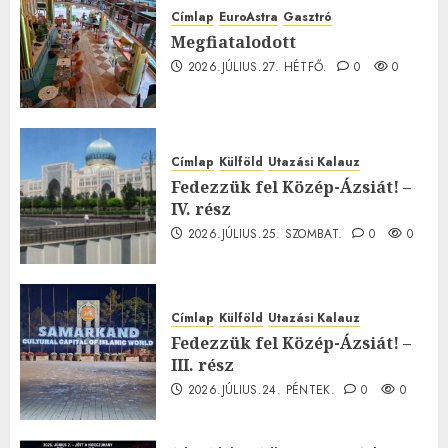
Címlap
EuroAstra
Gasztró
Megfiatalodott
2026.JÚLIUS.27. HÉTFŐ.
0
0
Címlap
Külföld
Utazási Kalauz
Fedezzük fel Közép-Ázsiát! –
IV. rész
2026.JÚLIUS.25. SZOMBAT.
0
0
Címlap
Külföld
Utazási Kalauz
Fedezzük fel Közép-Ázsiát! –
III. rész
2026.JÚLIUS.24. PÉNTEK.
0
0