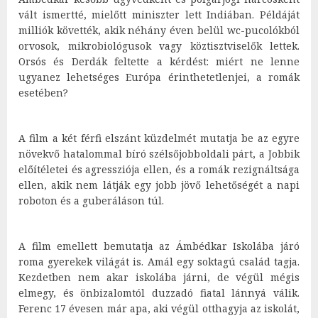
vált ismertté, mielőtt miniszter lett Indiában. Példáját
milliók követték, akik néhány éven belül wc-pucolókból
orvosok, mikrobiológusok vagy köztisztviselők lettek.
Orsós és Derdák feltette a kérdést: miért ne lenne
ugyanez lehetséges Európa érinthetetlenjei, a romák
esetében?
A film a két férfi elszánt küzdelmét mutatja be az egyre
növekvő hatalommal bíró szélsőjobboldali párt, a Jobbik
előítéletei és agressziója ellen, és a romák rezignáltsága
ellen, akik nem látják egy jobb jövő lehetőségét a napi
roboton és a guberáláson túl.
A film emellett bemutatja az Ámbédkar Iskolába járó
roma gyerekek világát is. Amál egy soktagú család tagja.
Kezdetben nem akar iskolába járni, de végül mégis
elmegy, és önbizalomtól duzzadó fiatal lánnyá válik.
Ferenc 17 évesen már apa, aki végül otthagyja az iskolát,