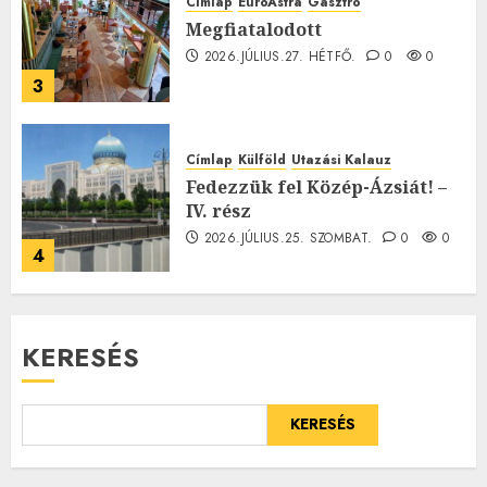
Címlap
EuroAstra
Gasztró
Megfiatalodott
2026.JÚLIUS.27. HÉTFŐ.
0
0
3
Címlap
Külföld
Utazási Kalauz
Fedezzük fel Közép-Ázsiát! –
IV. rész
2026.JÚLIUS.25. SZOMBAT.
0
0
4
KERESÉS
KERESÉS