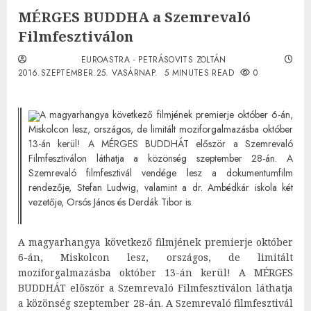
MÉRGES BUDDHA a Szemrevaló
Filmfesztiválon
EUROASTRA - PETRÁSOVITS ZOLTÁN
2016.SZEPTEMBER.25. VASÁRNAP.
5 MINUTES READ
0
A magyarhangya következő filmjének premierje október 6-án,
Miskolcon lesz, országos, de limitált moziforgalmazásba október
13-án kerül! A MÉRGES BUDDHÁT először a Szemrevaló
Filmfesztiválon láthatja a közönség szeptember 28-án. A
Szemrevaló filmfesztivál vendége lesz a dokumentumfilm
rendezője, Stefan Ludwig, valamint a dr. Ambédkár iskola két
vezetője, Orsós János és Derdák Tibor is.
A magyarhangya következő filmjének premierje október
6-án, Miskolcon lesz, országos, de limitált
moziforgalmazásba október 13-án kerül! A MÉRGES
BUDDHÁT először a Szemrevaló Filmfesztiválon láthatja
a közönség szeptember 28-án. A Szemrevaló filmfesztivál