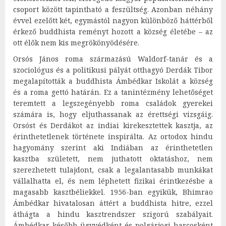
csoport között tapintható a feszültség. Azonban néhány
évvel ezelőtt két, egymástól nagyon különböző háttérből
érkező buddhista reményt hozott a község életébe – az
ott élők nem kis megrökönyödésére.
Orsós János roma származású Waldorf-tanár és a
szociológus és a politikusi pályát otthagyó Derdák Tibor
megalapították a buddhista Ámbédkar Iskolát a község
és a roma gettó határán. Ez a tanintézmény lehetőséget
teremtett a legszegényebb roma családok gyerekei
számára is, hogy eljuthassanak az érettségi vizsgáig.
Orsóst és Derdákot az indiai kirekesztettek kasztja, az
érinthetetlenek története inspirálta. Az ortodox hindu
hagyomány szerint aki Indiában az érinthetetlen
kasztba született, nem juthatott oktatáshoz, nem
szerezhetett tulajdont, csak a legalantasabb munkákat
vállalhatta el, és nem léphetett fizikai érintkezésbe a
magasabb kasztbéliekkel. 1956-ban egyikük, Bhimrao
Ámbédkar hivatalosan áttért a buddhista hitre, ezzel
áthágta a hindu kasztrendszer szigorú szabályait.
Ámbédkar később ügyvédként és polgárjogi harcosként