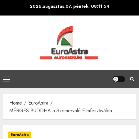
Skip
2026.augusztus.07. péntek.
08:11:55
to
content
Primary
Menu
Home
EuroAstra
MÉRGES BUDDHA a Szemrevaló Filmfesztiválon
EuroAstra