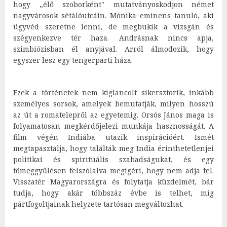
hogy „élő szoborként" mutatványoskodjon német
nagyvárosok sétálóutcáin. Mónika eminens tanuló, aki
ügyvéd szeretne lenni, de megbukik a vizsgán és
szégyenkezve tér haza. Andrásnak nincs apja,
szimbiózisban él anyjával. Arról álmodozik, hogy
egyszer lesz egy tengerparti háza.
Ezek a történetek nem kiglancolt sikersztorik, inkább
személyes sorsok, amelyek bemutatják, milyen hosszú
az út a romatelepről az egyetemig. Orsós János maga is
folyamatosan megkérdőjelezi munkája hasznosságát. A
film végén Indiába utazik inspirációért. Ismét
megtapasztalja, hogy találták meg India érinthetetlenjei
politikai és spirituális szabadságukat, és egy
tömeggyűlésen felszólalva megígéri, hogy nem adja fel.
Visszatér Magyarországra és folytatja küzdelmét, bár
tudja, hogy akár többszáz évbe is telhet, míg
pártfogoltjainak helyzete tartósan megváltozhat.