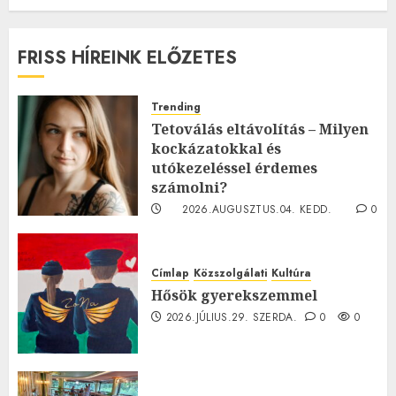
FRISS HÍREINK ELŐZETES
Trending
Tetoválás eltávolítás – Milyen
kockázatokkal és
utókezeléssel érdemes
számolni?
2026.AUGUSZTUS.04. KEDD.
0
0
Címlap
Közszolgálati
Kultúra
Hősök gyerekszemmel
2026.JÚLIUS.29. SZERDA.
0
0