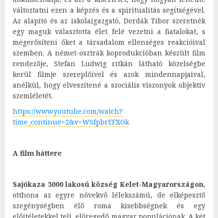
változtatni ezen a képzés és a spiritualitás segítségével.
Az alapító és az iskolaigazgató, Derdák Tibor szeretnék
egy maguk választotta élet felé vezetni a fiatalokat, s
megerősíteni őket a társadalom ellenséges reakcióival
szemben. A német-osztrák koprodukcióban készült film
rendezője, Stefan Ludwig ritkán látható közelségbe
kerül filmje szereplőivel és azok mindennapjaival,
anélkül, hogy elveszítené a szociális viszonyok objektív
szemléletét.
https://www.youtube.com/watch?
time_continue=2&v=WSfpbrEFXOk
A film háttere
Sajókaza 3000 lakosú község Kelet-Magyarországon
,
otthona az egyre növekvő lélekszámú, de elképesztő
szegénységben élő roma kisebbségnek és egy
előítéletekkel teli, elöregedő magyar populációnak. A két