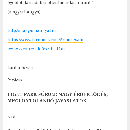
égetőbb társadalmi ellentmondásai iránt."
(magyarhangya)
http://magyarhangya.hu
https://www.facebook.com/Szemrevalo
www.szemrevalofesztival.hu
Lantai József
Post
Previous
navigation
LIGET PARK FÓRUM: NAGY ÉRDEKLŐDÉS,
Pre
MEGFONTOLANDÓ JAVASLATOK
post
Next