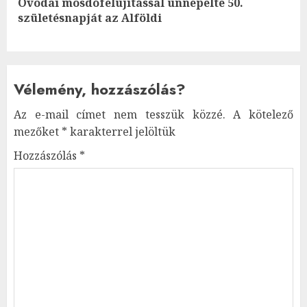
Óvodai mosdófelújítással ünnepelte 50.
Next
születésnapját az Alföldi
post:
Vélemény, hozzászólás?
Az e-mail címet nem tesszük közzé.
A kötelező
mezőket
*
karakterrel jelöltük
Hozzászólás
*