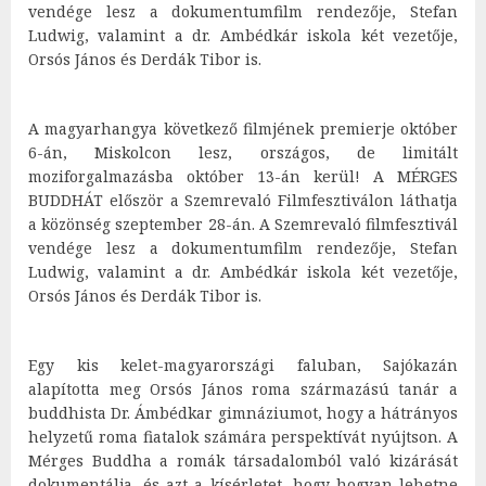
vendége lesz a dokumentumfilm rendezője, Stefan
Ludwig, valamint a dr. Ambédkár iskola két vezetője,
Orsós János és Derdák Tibor is.
A magyarhangya következő filmjének premierje október
6-án, Miskolcon lesz, országos, de limitált
moziforgalmazásba október 13-án kerül! A MÉRGES
BUDDHÁT először a Szemrevaló Filmfesztiválon láthatja
a közönség szeptember 28-án. A Szemrevaló filmfesztivál
vendége lesz a dokumentumfilm rendezője, Stefan
Ludwig, valamint a dr. Ambédkár iskola két vezetője,
Orsós János és Derdák Tibor is.
Egy kis kelet-magyarországi faluban, Sajókazán
alapította meg Orsós János roma származású tanár a
buddhista Dr. Ámbédkar gimnáziumot, hogy a hátrányos
helyzetű roma fiatalok számára perspektívát nyújtson. A
Mérges Buddha a romák társadalomból való kizárását
dokumentálja, és azt a kísérletet, hogy hogyan lehetne