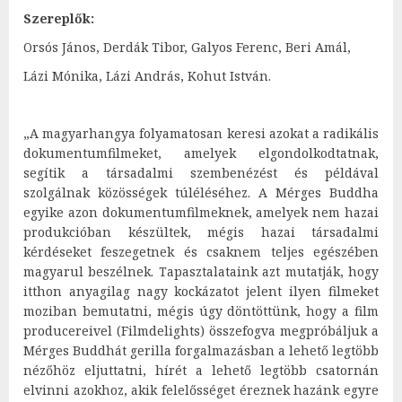
Szereplők:
Orsós János, Derdák Tibor, Galyos Ferenc, Beri Amál,
Lázi Mónika, Lázi András, Kohut István.
„A magyarhangya folyamatosan keresi azokat a radikális
dokumentumfilmeket, amelyek elgondolkodtatnak,
segítik a társadalmi szembenézést és példával
szolgálnak közösségek túléléséhez. A Mérges Buddha
egyike azon dokumentumfilmeknek, amelyek nem hazai
produkcióban készültek, mégis hazai társadalmi
kérdéseket feszegetnek és csaknem teljes egészében
magyarul beszélnek. Tapasztalataink azt mutatják, hogy
itthon anyagilag nagy kockázatot jelent ilyen filmeket
moziban bemutatni, mégis úgy döntöttünk, hogy a film
producereivel (Filmdelights) összefogva megpróbáljuk a
Mérges Buddhát gerilla forgalmazásban a lehető legtöbb
nézőhöz eljuttatni, hírét a lehető legtöbb csatornán
elvinni azokhoz, akik felelősséget éreznek hazánk egyre