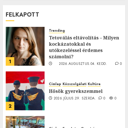
FELKAPOTT
Trending
Tetoválás eltávolítás – Milyen
kockázatokkal és
utókezeléssel érdemes
számolni?
1
2026.AUGUSZTUS.04. KEDD.
0
0
Címlap
Közszolgálati
Kultúra
Hősök gyerekszemmel
2026.JÚLIUS.29. SZERDA.
0
0
2