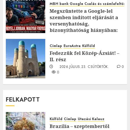
MBH bank Google Csalás és számlafeltörés 
Megszüntette a Google-lel
szemben indított eljárását a
versenyhatóság,
bizonyíthatóság hiányában:
TE mit gondolsz erről?
2026.JÚLIUS.23. CSÜTÖRTÖK.
0
Címlap
EuroAstra
Külföld
0
Fedezzük fel Közép-Ázsiát! –
II. rész
2026.JÚLIUS.23. CSÜTÖRTÖK.
0
0
FELKAPOTT
Külföld
Címlap
Utazási Kalauz
Brazília – szeptembertől