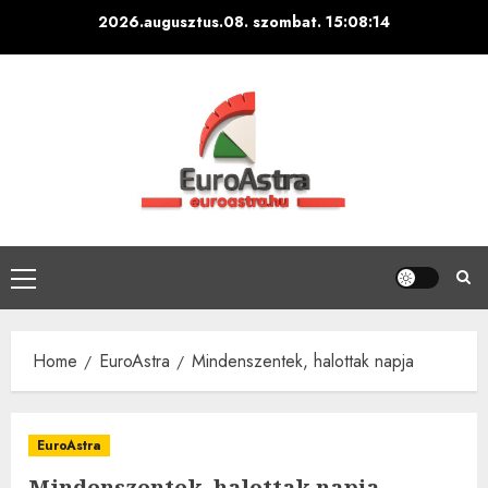
Skip
2026.augusztus.08. szombat.
15:08:15
to
content
Primary
Menu
Home
EuroAstra
Mindenszentek, halottak napja
EuroAstra
Mindenszentek, halottak napja