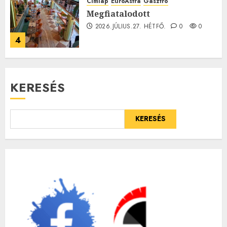
Címlap
EuroAstra
Gasztró
Megfiatalodott
2026.JÚLIUS.27. HÉTFŐ.
0
0
4
KERESÉS
KERESÉS