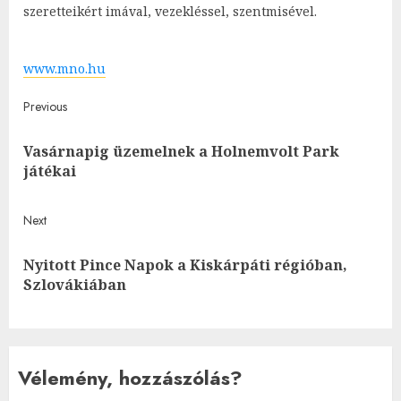
szeretteikért imával, vezekléssel, szentmisével.
www.mno.hu
Post
Previous
navigation
Vasárnapig üzemelnek a Holnemvolt Park
Pre
játékai
post
Next
Nyitott Pince Napok a Kiskárpáti régióban,
Next
Szlovákiában
post:
Vélemény, hozzászólás?