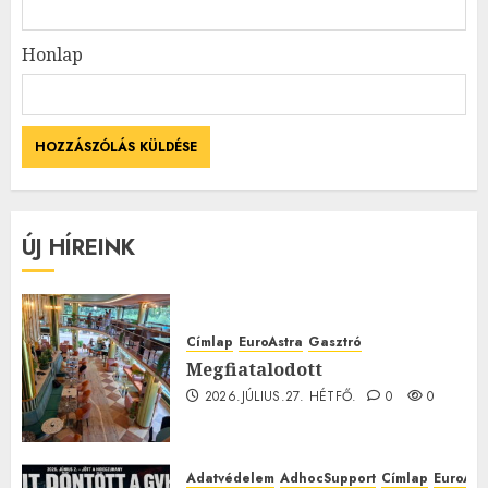
Honlap
ÚJ HÍREINK
Címlap
EuroAstra
Gasztró
Megfiatalodott
2026.JÚLIUS.27. HÉTFŐ.
0
0
Adatvédelem
AdhocSupport
Címlap
EuroAst