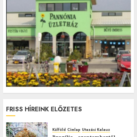
FRISS HÍREINK ELŐZETES
Külföld
Címlap
Utazási Kalauz