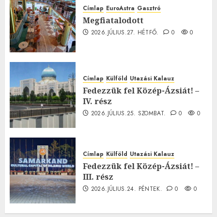
Címlap
EuroAstra
Gasztró
Megfiatalodott
2026.JÚLIUS.27. HÉTFŐ.
0
0
Címlap
Külföld
Utazási Kalauz
Fedezzük fel Közép-Ázsiát! –
IV. rész
2026.JÚLIUS.25. SZOMBAT.
0
0
Címlap
Külföld
Utazási Kalauz
Fedezzük fel Közép-Ázsiát! –
III. rész
2026.JÚLIUS.24. PÉNTEK.
0
0