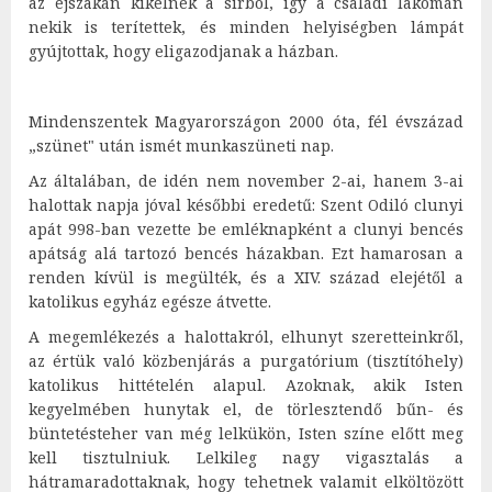
az éjszakán kikelnek a sírból, így a családi lakomán
nekik is terítettek, és minden helyiségben lámpát
gyújtottak, hogy eligazodjanak a házban.
Mindenszentek Magyarországon 2000 óta, fél évszázad
„szünet" után ismét munkaszüneti nap.
Az általában, de idén nem november 2-ai, hanem 3-ai
halottak napja jóval későbbi eredetű: Szent Odiló clunyi
apát 998-ban vezette be emléknapként a clunyi bencés
apátság alá tartozó bencés házakban. Ezt hamarosan a
renden kívül is megülték, és a XIV. század elejétől a
katolikus egyház egésze átvette.
A megemlékezés a halottakról, elhunyt szeretteinkről,
az értük való közbenjárás a purgatórium (tisztítóhely)
katolikus hittételén alapul. Azoknak, akik Isten
kegyelmében hunytak el, de törlesztendő bűn- és
büntetésteher van még lelkükön, Isten színe előtt meg
kell tisztulniuk. Lelkileg nagy vigasztalás a
hátramaradottaknak, hogy tehetnek valamit elköltözött