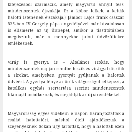
kifejezésből származik, amely magyarul annyit tesz:
mindenszentek éjszakája. Ez a kóbor lelkek, a kelták
halotti istenének éjszakája.) Jámbor Lajos frank császár
835-ben IV. Gergely pápa engedélyével már hivatalosan
is elismerte az új ünnepet, amikor a tisztítótűzben
megtisztult, már a mennyekbe jutott üdvözültekre
emlékeznek.
Virág is, gyertya is – Általános szokás, hogy
mindenszentek napján rendbe teszik és virággal díszítik
a sírokat, amelyeken gyertyát gyújtanak a halottak
üdvéért. A gyertya fénye az örök világosságot jelképezi, a
katolikus egyház szertartása szerint mindenszentek
litániáját imádkoznak, és megáldják az új síremlékeket.
Magyarország egyes vidékein e napon harangoztattak a
család halottaiért, máshol ételt ajándékoztak a
szegényeknek. Sokan úgy tartották, hogy a halottak ezen