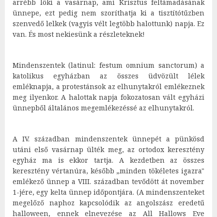
arrébb löki a vasárnap, ami Krisztus feltámadásának
ünnepe, ezt pedig nem szoríthatja ki a tisztítótűzben
szenvedő lelkek (vagyis vélt legtöbb halottunk) napja. Ez
van. És most nekiesünk a részleteknek!
Mindenszentek (latinul: festum omnium sanctorum) a
katolikus egyházban az összes üdvözült lélek
emléknapja, a protestánsok az elhunytakról emlékeznek
meg ilyenkor. A halottak napja fokozatosan vált egyházi
ünnepből általános megemlékezéssé az elhunytakról.
A IV. században mindenszentek ünnepét a pünkösd
utáni első vasárnap ülték meg, az ortodox keresztény
egyház ma is ekkor tartja. A kezdetben az összes
keresztény vértanúra, később „minden tökéletes igazra"
emlékező ünnep a VIII. században tevődött át november
1-jére, egy kelta ünnep időpontjára. (A mindenszenteket
megelőző naphoz kapcsolódik az angolszász eredetű
halloween, ennek elnevezése az All Hallows Eve