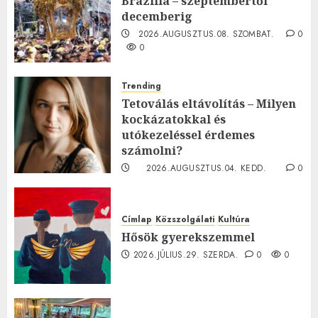
Brazília – szeptembertől
decemberig
2026.AUGUSZTUS.08. SZOMBAT.
0
0
Trending
Tetoválás eltávolítás – Milyen
kockázatokkal és
utókezeléssel érdemes
számolni?
2026.AUGUSZTUS.04. KEDD.
0
0
Címlap
Közszolgálati
Kultúra
Hősök gyerekszemmel
2026.JÚLIUS.29. SZERDA.
0
0