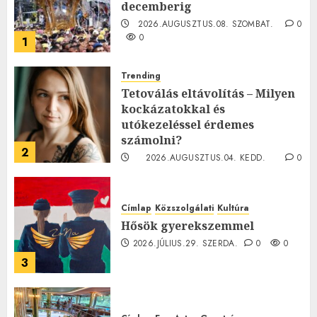
decemberig
2026.AUGUSZTUS.08. SZOMBAT.
0
0
1
Trending
Tetoválás eltávolítás – Milyen
kockázatokkal és
utókezeléssel érdemes
számolni?
2
2026.AUGUSZTUS.04. KEDD.
0
0
Címlap
Közszolgálati
Kultúra
Hősök gyerekszemmel
2026.JÚLIUS.29. SZERDA.
0
0
3