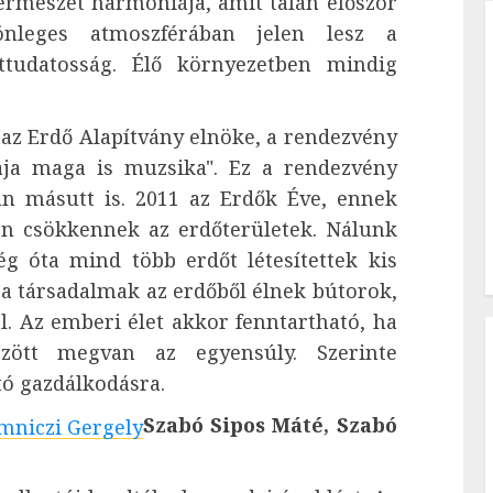
ermészet harmóniája, amit talán először
nleges atmoszférában jelen lesz a
ttudatosság. Élő környezetben mindig
az Erdő Alapítvány elnöke, a rendezvény
zaja maga is muzsika". Ez a rendezvény
án másutt is. 2011 az Erdők Éve, ennek
ten csökkennek az erdőterületek. Nálunk
ég óta mind több erdőt létesítettek kis
a társadalmak az erdőből élnek bútorok,
l. Az emberi élet akkor fenntartható, ha
özött megvan az egyensúly. Szerinte
tó gazdálkodásra.
Szabó Sipos Máté, Szabó