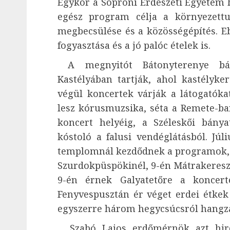
Egykor a Soproni Erdészeti Egyetem ha
egész program célja a környezettu
megbecsülése és a közösségépítés. E
fogyasztása és a jó palóc ételek is.
A megnyitót Bátonyterenye bány
Kastélyában tartják, ahol kastélykert
végül koncertek várják a látogatóka
lesz kórusmuzsika, séta a Remete-bar
koncert helyéig, a Széleskői bány
kóstoló a falusi vendéglátásból. Jú
templomnál kezdődnek a programok, j
Szurdokpüspökinél, 9-én Mátrakereszt
9-én érnek Galyatetőre a koncert
Fenyvespusztán ér véget erdei étkek
egyszerre három hegycsúcsról hangza
Szabó Lajos erdőmérnök azt hirdet