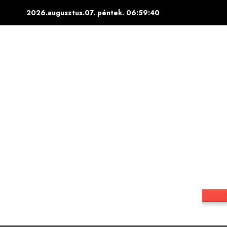
Skip
2026.augusztus.07. péntek.
06:59:41
to
content