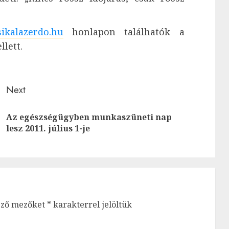
kalazerdo.hu
honlapon találhatók a
lett.
Next
Az egészségügyben munkaszüneti nap
Next
Previous
lesz 2011. július 1-je
post:
post:
ező mezőket
*
karakterrel jelöltük