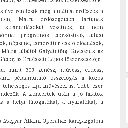
ábor, az Erdészeti Lapok főszerkesztője.
adik éve rendezik meg a mátrai erdészek a
zínen, Mátra erdőségeiben tartanak
el kirándulásokat vezetnek, de nem
ómiai programok: borkóstoló, falusi
ok, népzene, ismeretterjesztő előadások,
 Mátra lábától Galyatetőig. Kivisszük az
ábor, az Erdészeti Lapok főszerkesztője.
bb mint 300 zenész, művész, erdész,
 ami példamutató összefogás a közös
 tehetséges ifjú művészei is. Több ezer
ndezők. A koncertek után a jó falatok
ák a helyi látogatókat, a nyaralókat, a
 a Magyar Állami Operaház karigazgatója