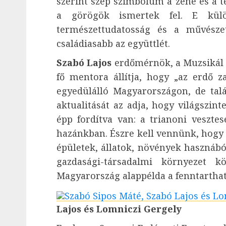
szerint szép szimbólum a zene és a t
a görögök ismertek fel. E külö
természettudatosság és a művésze
családiasabb az együttlét.
Szabó Lajos
erdőmérnök, a Muzsikál 
fő mentora állítja, hogy „az erdő 
egyedülálló Magyarországon, de tal
aktualitását az adja, hogy világszin
épp fordítva van: a trianoni vesztes
hazánkban. Észre kell vennünk, hogy 
épületek, állatok, növények hasznábó
gazdasági-társadalmi környezet k
Magyarország alappélda a fenntartha
Lajos és Lomniczi Gergely