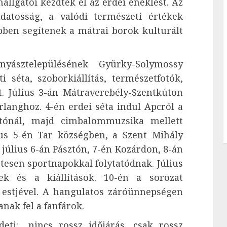
llgatói kezdték el az erdei éneklést. Az
datosság, a valódi természeti értékek
bben segítenek a mátrai borok kulturált
ásztelepülésének Gyürky-Solymossy
i séta, szoborkiállítás, természetfotók,
t. Július 3-án Mátraverebély-Szentkúton
langhoz. 4-én erdei séta indul Apcról a
atónál, majd cimbalommuzsika mellett
lius 5-én Tar községben, a Szent Mihály
úlius 6-án Pásztón, 7-én Kozárdon, 8-án
esen sportnapokkal folytatódnak. Július
ek és a kiállítások. 10-én a sorozat
 estjével. A hangulatos záróünnepségen
nak fel a fanfárok.
i: „nincs rossz időjárás, csak rossz