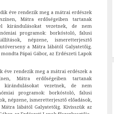
lcadik éve rendezik meg a mátrai erdészek
yszínen, Mátra erdőségeiben tartanak
vel kirándulásokat vezetnek, de nem
nómiai programok: borkóstoló, falusi
állítások, népzene, ismeretterjesztő
futóverseny a Mátra lábától Galyatetőig.
 mondta Pápai Gábor, az Erdészeti Lapok
adik éve rendezik meg a mátrai erdészek a
zínen, Mátra erdőségeiben tartanak
el kirándulásokat vezetnek, de nem
ómiai programok: borkóstoló, falusi
ok, népzene, ismeretterjesztő előadások,
 Mátra lábától Galyatetőig. Kivisszük az