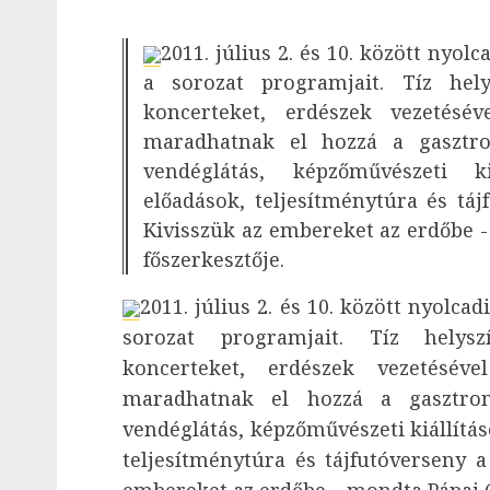
2011. július 2. és 10. között nyo
a sorozat programjait. Tíz hel
koncerteket, erdészek vezetésé
maradhatnak el hozzá a gasztro
vendéglátás, képzőművészeti ki
előadások, teljesítménytúra és táj
Kivisszük az embereket az erdőbe -
főszerkesztője.
2011. július 2. és 10. között nyolc
sorozat programjait. Tíz helys
koncerteket, erdészek vezetésév
maradhatnak el hozzá a gasztron
vendéglátás, képzőművészeti kiállítás
teljesítménytúra és tájfutóverseny a