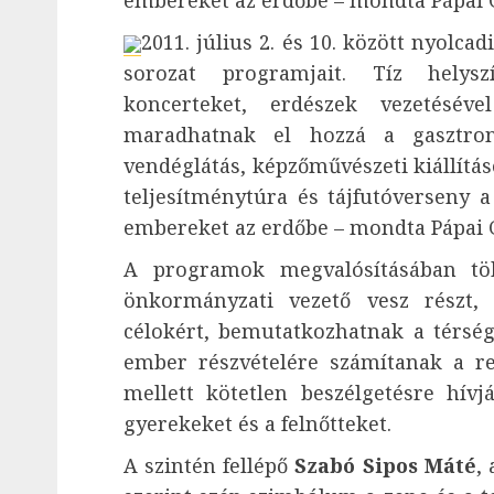
embereket az erdőbe – mondta Pápai G
2011. július 2. és 10. között nyolc
sorozat programjait. Tíz helys
koncerteket, erdészek vezetésév
maradhatnak el hozzá a gasztron
vendéglátás, képzőművészeti kiállítás
teljesítménytúra és tájfutóverseny a
embereket az erdőbe – mondta Pápai G
A programok megvalósításában tö
önkormányzati vezető vesz részt,
célokért, bemutatkozhatnak a térség
ember részvételére számítanak a re
mellett kötetlen beszélgetésre hívj
gyerekeket és a felnőtteket.
A szintén fellépő
Szabó Sipos Máté
,