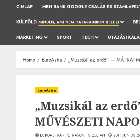
CÍMLAP
MBH BANK GOOGLE CSALÁS ÉS SZÁMLAFEL
KÜLFÖLD
BE
MINDEN, AMI NEM HATÁRAINKON BELÜLI
MARKETING
SPORT
TECH
UTAZÁSI KAL
Home
EuroAstra
„Muzsikál az erdő” — MÁTRAI
EuroAstra
„Muzsikál az erd
MŰVÉSZETI NAPO
EUROASTRA - PETRÁSOVITS ZOLTÁN
2011.JÚNIUS.2