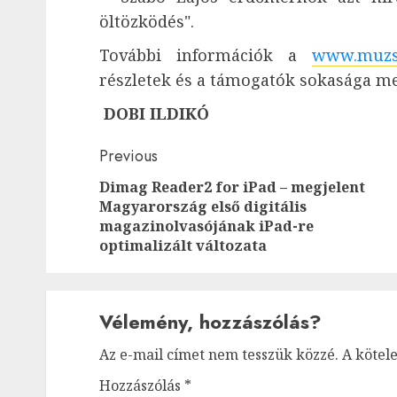
öltözködés".
További információk a
www.muzsi
részletek és a támogatók sokasága mel
DOBI ILDIKÓ
Post
Previous
Dimag Reader2 for iPad – megjelent
navigation
Magyarország első digitális
magazinolvasójának iPad-re
optimalizált változata
Vélemény, hozzászólás?
Az e-mail címet nem tesszük közzé.
A kötel
Hozzászólás
*