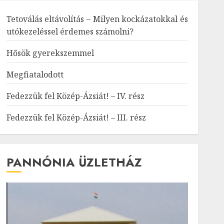
Tetoválás eltávolítás – Milyen kockázatokkal és
utókezeléssel érdemes számolni?
Hősök gyerekszemmel
Megfiatalodott
Fedezzük fel Közép-Ázsiát! – IV. rész
Fedezzük fel Közép-Ázsiát! – III. rész
PANNÓNIA ÜZLETHÁZ