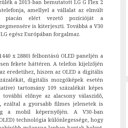
szülék a 2013-ban bemutatott LG G Flex 2
elefonja, amellyel a vállalat az elmúlt
 piacán elért vezető pozícióját a
egmensére is kiterjeszti. Továbbá a V30
z LG egész Európában forgalmaz.
(1440 x 2880) felbontású OLED paneljén a
sen fekete háttéren. A telefon kijelzőjén
az eredetihez, hiszen az OLED a digitális
zázalékát, digitális mozgóképek esetén
iative) tartomány 109 százalékát képes
 további előnye az alacsony válaszidő,
 ezáltal a gyorsabb filmes jelenetek is
eg a mobil képernyőjén. A V30-ban
c OLED) technológia különlegessége, hogy
apabíróbb műanyag lapban kaptak helyet.