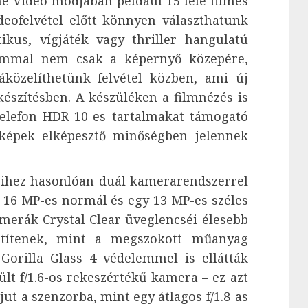
ne Video módjában például 15 féle filmes
ideofelvétel előtt könnyen választhatunk
tikus, vígjáték vagy thriller hangulatú
oommal nem csak a képernyő közepére,
közelíthetünk felvétel közben, ami új
készítésben. A készüléken a filmnézés is
telefon HDR 10-es tartalmakat támogató
óképek elképesztő minőségben jelennek
eihez hasonlóan duál kamerarendszerrel
gy 16 MP-es normál és egy 13 MP-es széles
merák Crystal Clear üveglencséi élesebb
vetítenek, mint a megszokott műanyag
Gorilla Glass 4 védelemmel is ellátták
ült f/1.6-os rekeszértékű kamera – ez azt
jut a szenzorba, mint egy átlagos f/1.8-as