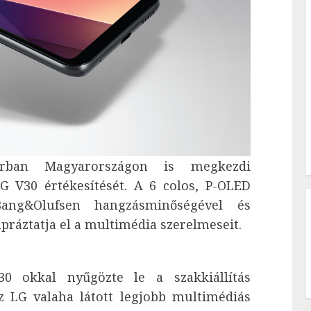
árban Magyarországon is megkezdi
LG V30 értékesítését. A 6 colos, P-OLED
Bang&Olufsen hangzásminőségével és
práztatja el a multimédia szerelmeseit.
0 okkal nyűgözte le a szakkiállítás
z LG valaha látott legjobb multimédiás