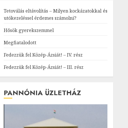
Tetoválás eltávolítás – Milyen kockázatokkal és
utókezeléssel érdemes számolni?
Hősök gyerekszemmel
Megfiatalodott
Fedezzük fel Közép-Ázsiát! – IV. rész
Fedezzük fel Közép-Ázsiát! – III. rész
PANNÓNIA ÜZLETHÁZ