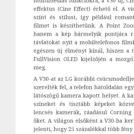
multimédiás funkciókra, a V30 új, Ci
effektus (Cine Effect) érhető el. A v
színt és stílust, így például roman
filmet is készíthetünk. A Point Z
hanem a kép bármelyik pontjára rá
távlatokat nyit a mobiltelefonos film
egészen új élményt kínál, hiszen a 
FullVision OLED kijelzőjén a mozg
meg.
A V30-at az LG korábbi csúcsmodellj
szerelték fel, a telefon hátoldalán e
látószögű kamera kapott helyet. A ka
színeket és tisztább képeket köz
lencsés kamerák, ráadásul Corning 
őket. A világon elsőként a V30-ba ker
jelenti, hogy 25 százalékkal több fény 