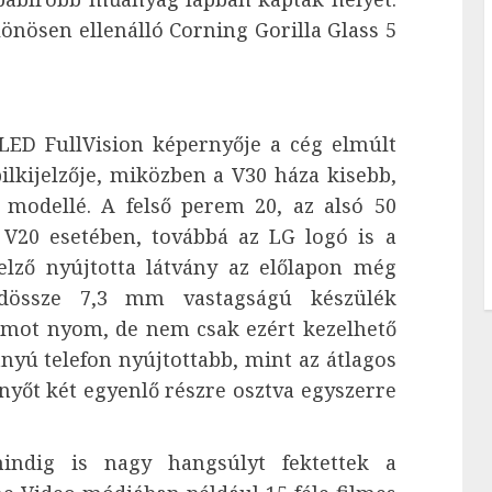
ülönösen ellenálló Corning Gorilla Glass 5
LED FullVision képernyője a cég elmúlt
lkijelzője, miközben a V30 háza kisebb,
modellé. A felső perem 20, az alsó 50
 V20 esetében, továbbá az LG logó is a
elző nyújtotta látvány az előlapon még
dössze 7,3 mm vastagságú készülék
mot nyom, de nem csak ezért kezelhető
nyú telefon nyújtottabb, mint az átlagos
nyőt két egyenlő részre osztva egyszerre
mindig is nagy hangsúlyt fektettek a