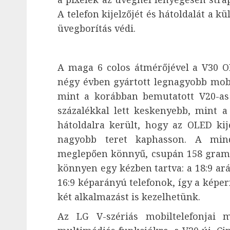
A telefon kijelzőjét és hátoldalát a k
üvegborítás védi.
A maga 6 colos átmérőjével a V30 O
négy évben gyártott legnagyobb mobi
mint a korábban bemutatott V20-as 
százalékkal lett keskenyebb, mint a
hátoldalra került, hogy az OLED kij
nagyobb teret kaphasson. A min
meglepően könnyű, csupán 158 gram
könnyen egy kézben tartva: a 18:9 ará
16:9 képarányú telefonok, így a képer
két alkalmazást is kezelhetünk.
Az LG V-szériás mobiltelefonjai 