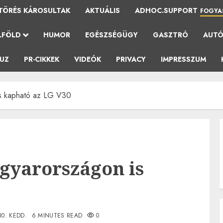
TÖRÉS KÁROSULTAK
AKTUÁLIS
ADHOC.SUPPORT
FOGYA
LFÖLD
HUMOR
EGÉSZSÉGÜGY
GASZTRÓ
AUT
AUZ
PR-CIKKEK
VIDEÓK
PRIVACY
IMPRESSZUM
s kapható az LG V30
gyarországon is
0
30. KEDD.
6 MINUTES READ
0