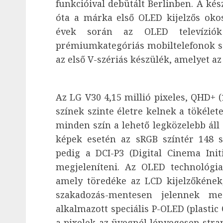
funkcióival debütált Berlinben. A ké
óta a márka első OLED kijelzős okost
évek során az OLED televíziók
prémiumkategóriás mobiltelefonok sz
az első V-szériás készülék, amelyet a
Az LG V30 4,15 millió pixeles, QHD+ 
színek szinte életre kelnek a tökélete
minden szín a lehető legközelebb áll 
képek esetén az sRGB színtér 148 s
pedig a DCI-P3 (Digital Cinema Init
megjeleníteni. Az OLED technológia
amely töredéke az LCD kijelzőkének,
szakadozás-mentesen jelennek m
alkalmazott speciális P-OLED (plasti
a pixelek az üvegnél lényegesen str