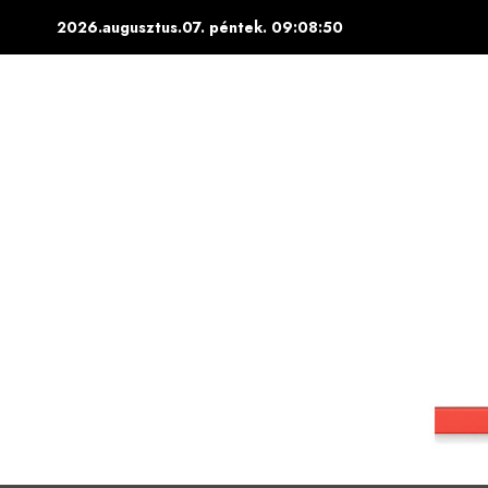
Skip
2026.augusztus.07. péntek.
09:08:51
to
content