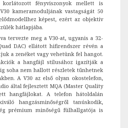
orlátozott fényviszonyok mellett is
A V30 kameramoduljának vastagságát 50
elődmodellhez képest, ezért az objektív
zülék hátlapjába.
va tervezte meg a V30-at, ugyanis a 32-
(Quad DAC) ellátott hifirendszer révén a
juk a zenéket vagy vehetünk fel hangot.
kciók a hangfájl stílusához igazítják a
g soha nem hallott részletek tűnhetnek
nkben. A V30 az első olyan okostelefon,
io által fejlesztett MQA (Master Quality
tt hangfájlokat. A telefon hátoldalán
iváló hangzásminőségről tanúskodik,
ég prémium minőségű fülhallgatója is