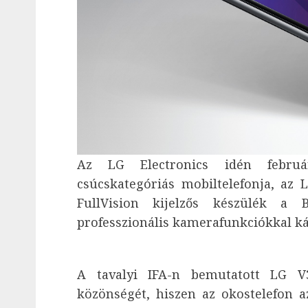
Az LG Electronics idén febru
csúcskategóriás mobiltelefonja, az 
FullVision kijelzős készülék a 
professzionális kamerafunkciókkal ká
A tavalyi IFA-n bemutatott LG V3
közönségét, hiszen az okostelefon a