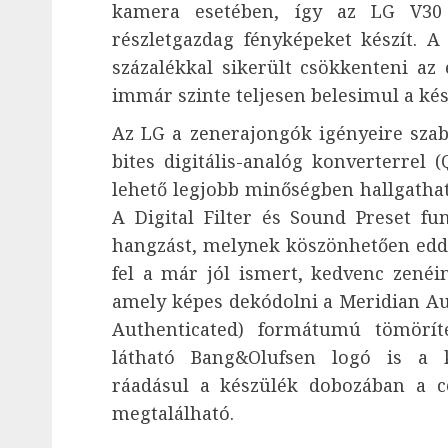
kamera esetében, így az LG V30 k
részletgazdag fényképeket készít. 
százalékkal sikerült csökkenteni az 
immár szinte teljesen belesimul a kés
Az LG a zenerajongók igényeire szab
bites digitális-analóg konverterrel 
lehető legjobb minőségben hallgathat
A Digital Filter és Sound Preset fun
hangzást, melynek köszönhetően eddi
fel a már jól ismert, kedvenc zenéi
amely képes dekódolni a Meridian Aud
Authenticated) formátumú tömöríte
látható Bang&Olufsen logó is a k
ráadásul a készülék dobozában a c
megtalálható.