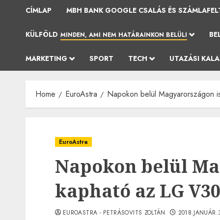
CÍMLAP
MBH BANK GOOGLE CSALÁS ÉS SZÁMLAFEL
KÜLFÖLD
BE
MINDEN, AMI NEM HATÁRAINKON BELÜLI
MARKETING
SPORT
TECH
UTAZÁSI KAL
Home
EuroAstra
Napokon belül Magyarországon i
EuroAstra
Napokon belül Ma
kapható az LG V3
EUROASTRA - PETRÁSOVITS ZOLTÁN
2018.JANUÁR.