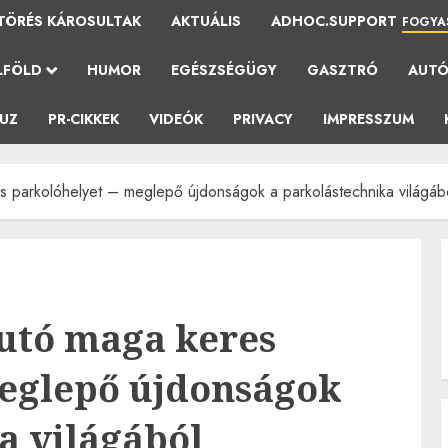
TÖRÉS KÁROSULTAK
AKTUÁLIS
ADHOC.SUPPORT
FOGYA
LFÖLD
HUMOR
EGÉSZSÉGÜGY
GASZTRÓ
AUT
AUZ
PR-CIKKEK
VIDEÓK
PRIVACY
IMPRESSZUM
 parkolóhelyet – meglepő újdonságok a parkolástechnika világáb
autó maga keres
meglepő újdonságok
a világából