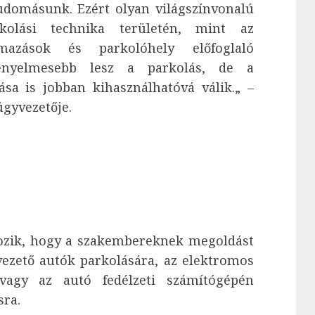
tudomásunk. Ezért olyan világszínvonalú
kolási technika területén, mint az
lmazások és parkolóhely előfoglaló
ényelmesebb lesz a parkolás, de a
sa is jobban kihasználhatóvá válik.„ –
ügyvezetője.
tozik, hogy a szakembereknek megoldást
vezető autók parkolására, az elektromos
 vagy az autó fedélzeti számítógépén
sra.