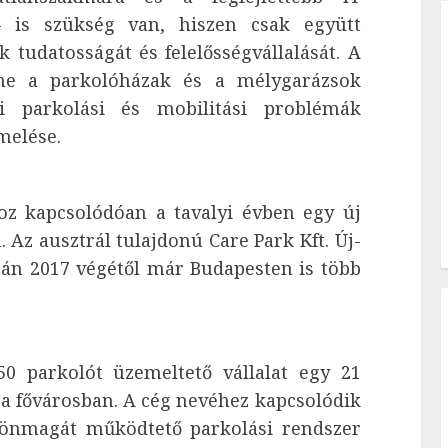
– is szükség van, hiszen csak együtt
 tudatosságát és felelősségvállalását. A
nne a parkolóházak és a mélygarázsok
i parkolási és mobilitási problémák
melése.
oz kapcsolódóan a tavalyi évben egy új
Az ausztrál tulajdonú Care Park Kft. Új-
tán 2017 végétől már Budapesten is több
 parkolót üzemeltető vállalat egy 21
 a fővárosban. A cég nevéhez kapcsolódik
y önmagát működtető parkolási rendszer