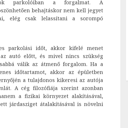
ontok parkolóiban a forgalmat. A
szönhetően behajtáskor nem kell jegyet
ni, elég csak lelassítani a sorompó
s parkolási időt, akkor kifelé menet
az autó előtt, és mivel nincs szükség
rsabbá válik az átmenő forgalom. Ha a
enes időtartamot, akkor az épületben
ernyőjén a tulajdonos kikeresi az autója
lát. A cég filozófiája szerint azonban
anem a fizikai környezet alakításával,
tt járdasziget átalakításával is növelni