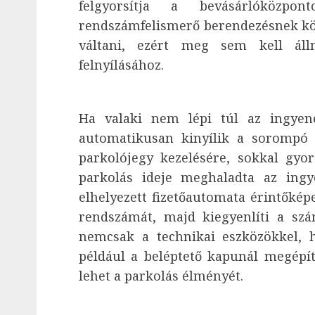
felgyorsítja a bevásárlóközp
rendszámfelismerő berendezésnek kö
váltani, ezért meg sem kell áll
felnyílásához.
Ha valaki nem lépi túl az ingyene
automatikusan kinyílik a sorompó 
parkolójegy kezelésére, sokkal gyo
parkolás ideje meghaladta az ingy
elhelyezett fizetőautomata érintőkép
rendszámát, majd kiegyenlíti a szám
nemcsak a technikai eszközökkel, h
például a beléptető kapunál megépíte
lehet a parkolás élményét.