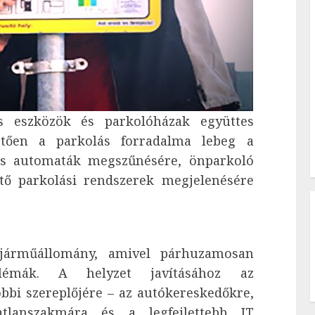
s eszközök és parkolóházak együttes
hetően a parkolás forradalma lebeg a
es automaták megszűnésére, önparkoló
ő parkolási rendszerek megjelenésére
járműállomány, amivel párhuzamosan
lémák. A helyzet javításához az
bbi szereplőjére – az autókereskedőkre,
atlanszakmára és a legfejlettebb IT