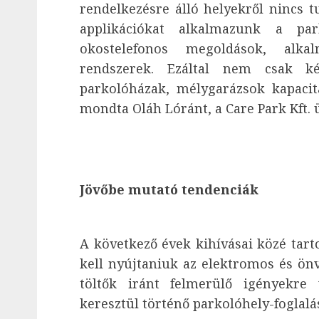
rendelkezésre álló helyekről nincs 
applikációkat alkalmazunk a par
okostelefonos megoldások, alka
rendszerek. Ezáltal nem csak k
parkolóházak, mélygarázsok kapacitá
mondta Oláh Lóránt, a Care Park Kft. 
Jövőbe mutató tendenciák
A következő évek kihívásai közé tar
kell nyújtaniuk az elektromos és ön
töltők iránt felmerülő igényekre
keresztül történő parkolóhely-foglalá