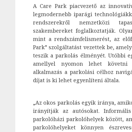
A Care Park piacvezető az innovatí
legmodernebb iparági technológiákka
rendszerekről nemzetközi tapa
szakembereket foglalkoztatják. Olya
mint a rendszámfelismerést, az előf
Park” szolgáltatást vezettek be, ame
teszik a parkolás élményét. Utóbbi e
amellyel nyomon lehet követni 
alkalmazás a parkolási célhoz navigá
díjat is ki lehet egyenlíteni általa.
„Az okos parkolás egyik iránya, amik
irányítják az autósokat. Informál
parkolóházi parkolóhelyek között, ami
parkolóhelyeket könnyen észreve