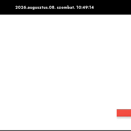
Skip
2026.augusztus.08. szombat.
10:49:15
to
content