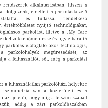
v rendszerek alkalmazásában, hiszen a
l dolgoznak, emellett a parkoláskezelő
sztalattal és tudással rendelkező
n értéktöbbletet nyújtó technológiákat,
oglalásos parkolást, illetve a „My Care
lyekkel zökkenőmentessé és ügyfélbaráttá
gy parkolás előfoglaló okos technológia,
a parkolóhelyek megüresedését, az
lja a felhasználót, sőt, még a parkolási
or a kihasználatlan parkolóházi helyekre
is aszimmetria van a közterületi és a
 azt jelenti, hogy míg a felszíni szabad
sszük, addig a zárt parkolóházakban