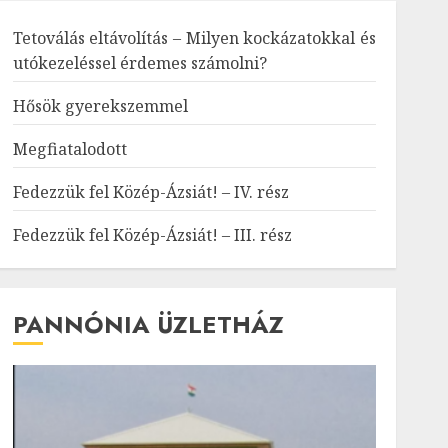
Tetoválás eltávolítás – Milyen kockázatokkal és
utókezeléssel érdemes számolni?
Hősök gyerekszemmel
Megfiatalodott
Fedezzük fel Közép-Ázsiát! – IV. rész
Fedezzük fel Közép-Ázsiát! – III. rész
PANNÓNIA ÜZLETHÁZ