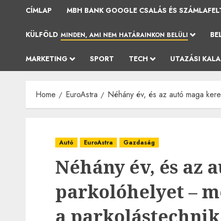
CÍMLAP
MBH BANK GOOGLE CSALÁS ÉS SZÁMLAFEL
KÜLFÖLD
BE
MINDEN, AMI NEM HATÁRAINKON BELÜLI
MARKETING
SPORT
TECH
UTAZÁSI KAL
Home
EuroAstra
Néhány év, és az autó maga keres
Autó
EuroAstra
Gazdaság
Néhány év, és az 
parkolóhelyet – 
a parkolástechnik