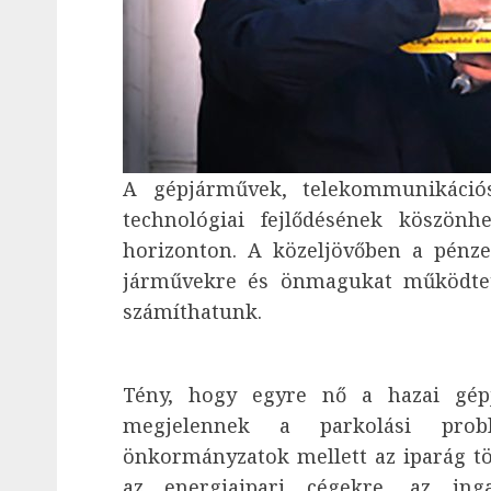
A gépjárművek, telekommunikáció
technológiai fejlődésének köszön
horizonton. A közeljövőben a pénz
járművekre és önmagukat működtet
számíthatunk.
Tény, hogy egyre nő a hazai gép
megjelennek a parkolási prob
önkormányzatok mellett az iparág tö
az energiaipari cégekre, az ing