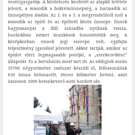
vezérigazgatója. A kivitelezés kezdetét az alapkő letétele
jelenti, a második a bokrétaünnepség, a harmadik az
ünnepélyes átadás. Az 1. és a 3. a megrendelőről szól a
második az építő és az építtető közös ünnepe. Ennek
hagyományai a XIII. századba nyúlnak vissza,
hazánkban német munkások honosították meg. A
középkorban ennek jogi szerepe volt, egyfajta
teljesítmény igazolást jelentett. Akkor tartják, amikor az
épület eléri legmagasabb pontját, a „szerkezetkész”
állapotát. Ez a beruházás most tart itt. Az eddigiek során
19700 négyzetméter zsaluzat készült el, felhasználtak
650 tonna betonacélt, ötezer köbméter betont, amit
összesen 1000 betonkeverő autó hordott ide.