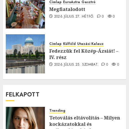
Címlap
EuroAstra
Gasztró
Megfiatalodott
2026.JÚLIUS.27. HÉTFŐ.
0
0
Címlap
Külföld
Utazási Kalauz
Fedezzük fel Közép-Ázsiát! –
IV. rész
2026.JÚLIUS.25. SZOMBAT.
0
0
FELKAPOTT
Trending
Tetoválás eltávolítás – Milyen
kockázatokkal és