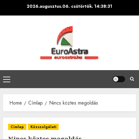
Skip
2026.augusztus.06. csütörtök.
14:38:33
to
content
Primary
Menu
Home
Címlap
Nincs köztes megoldás
Címlap
Közszolgálati
Nincs köztes megoldás