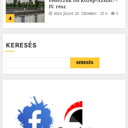
Fedezzük fel Közép-Ázsiát! –
IV. rész
2026.JÚLIUS.25. SZOMBAT.
0
0
4
KERESÉS
KERESÉS