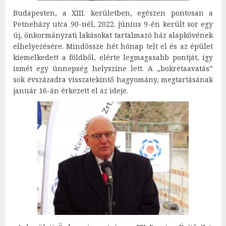
Budapesten, a XIII. kerületben, egészen pontosan a
Petneházy utca 90-nél, 2022. június 9-én került sor egy
új, önkormányzati lakásokat tartalmazó ház alapkövének
elhelyezésére. Mindössze hét hónap telt el és az épület
kiemelkedett a földből, elérte legmagasabb pontját, így
ismét egy ünnepség helyszíne lett. A „bokrétaavatás”
sok évszázadra visszatekintő hagyomány, megtartásának
január 16-án érkezett el az ideje.