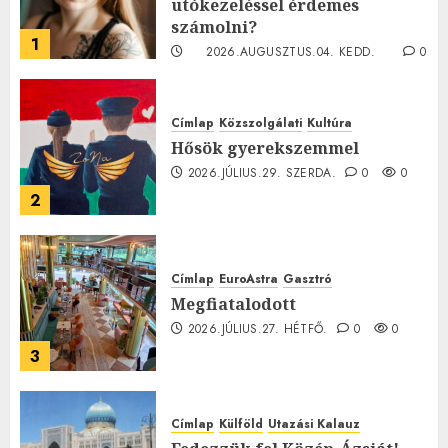
utókezeléssel érdemes
számolni?
1
2026.AUGUSZTUS.04. KEDD.
0
0
Címlap
Közszolgálati
Kultúra
Hősök gyerekszemmel
2026.JÚLIUS.29. SZERDA.
0
0
2
Címlap
EuroAstra
Gasztró
Megfiatalodott
2026.JÚLIUS.27. HÉTFŐ.
0
0
3
Címlap
Külföld
Utazási Kalauz