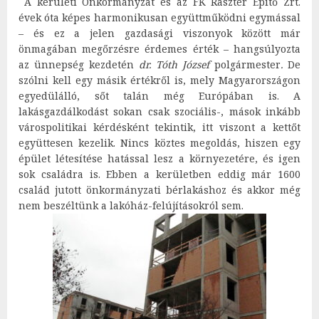
A kerületi Önkormányzat és az FK Raszter Építő Zrt.
évek óta képes harmonikusan együttműködni egymással
– és ez a jelen gazdasági viszonyok között már
önmagában megőrzésre érdemes érték – hangsúlyozta
az ünnepség kezdetén
dr. Tóth József
polgármester
.
De
szólni kell egy másik értékről is, mely Magyarországon
egyedülálló, sőt talán még Európában is. A
lakásgazdálkodást sokan csak szociális-, mások inkább
várospolitikai kérdésként tekintik, itt viszont a kettőt
együttesen kezelik. Nincs köztes megoldás, hiszen egy
épület létesítése hatással lesz a környezetére, és igen
sok családra is. Ebben a kerületben eddig már 1600
család jutott önkormányzati bérlakáshoz és akkor még
nem beszéltünk a lakóház-felújításokról sem.