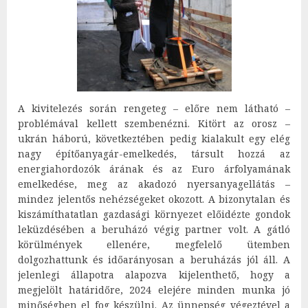
A kivitelezés során rengeteg – előre nem látható –
problémával kellett szembenézni. Kitört az orosz –
ukrán háború, következtében pedig kialakult egy elég
nagy építőanyagár-emelkedés, társult hozzá az
energiahordozók árának és az Euro árfolyamának
emelkedése, meg az akadozó nyersanyagellátás –
mindez jelentős nehézségeket okozott. A bizonytalan és
kiszámíthatatlan gazdasági környezet előidézte gondok
leküzdésében a beruházó végig partner volt. A gátló
körülmények ellenére, megfelelő ütemben
dolgozhattunk és időarányosan a beruházás jól áll. A
jelenlegi állapotra alapozva kijelenthető, hogy a
megjelölt határidőre, 2024 elejére minden munka jó
minőségben el fog készülni. Az ünnepség végeztével a