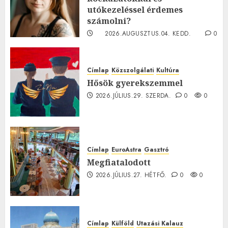
utókezeléssel érdemes
számolni?
2026.AUGUSZTUS.04. KEDD.
0
0
Címlap
Közszolgálati
Kultúra
Hősök gyerekszemmel
2026.JÚLIUS.29. SZERDA.
0
0
Címlap
EuroAstra
Gasztró
Megfiatalodott
2026.JÚLIUS.27. HÉTFŐ.
0
0
Címlap
Külföld
Utazási Kalauz