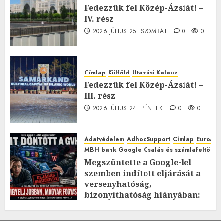
Fedezzük fel Közép-Ázsiát! –
IV. rész
2026.JÚLIUS.25. SZOMBAT.
0
0
Címlap
Külföld
Utazási Kalauz
Fedezzük fel Közép-Ázsiát! –
III. rész
2026.JÚLIUS.24. PÉNTEK.
0
0
Adatvédelem
AdhocSupport
Címlap
EuroAst
MBH bank Google Csalás és számlafeltörés 
Megszüntette a Google-lel
szemben indított eljárását a
versenyhatóság,
bizonyíthatóság hiányában:
TE mit gondolsz erről?
2026.JÚLIUS.23. CSÜTÖRTÖK.
0