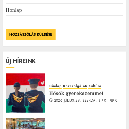
Honlap
ÚJ HÍREINK
Címlap
Közszolgálati
Kultúra
Hősök gyerekszemmel
2026.JÚLIUS.29. SZERDA.
0
0