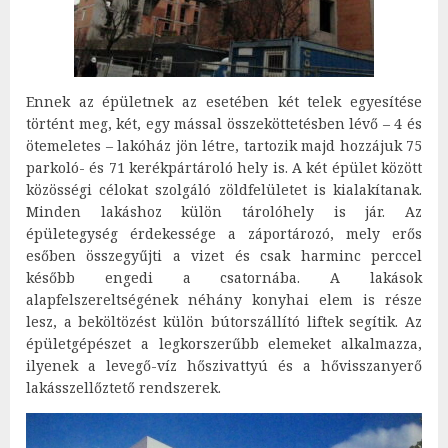
Ennek az épületnek az esetében két telek egyesítése
történt meg, két, egy mással összeköttetésben lévő – 4 és
ötemeletes – lakóház jön létre, tartozik majd hozzájuk 75
parkoló- és 71 kerékpártároló hely is. A két épület között
közösségi célokat szolgáló zöldfelületet is kialakítanak.
Minden lakáshoz külön tárolóhely is jár. Az
épületegység érdekessége a záportározó, mely erős
esőben összegyűjti a vizet és csak harminc perccel
később engedi a csatornába. A lakások
alapfelszereltségének néhány konyhai elem is része
lesz, a beköltözést külön bútorszállító liftek segítik. Az
épületgépészet a legkorszerűbb elemeket alkalmazza,
ilyenek a levegő-víz hőszivattyú és a hővisszanyerő
lakásszellőztető rendszerek.