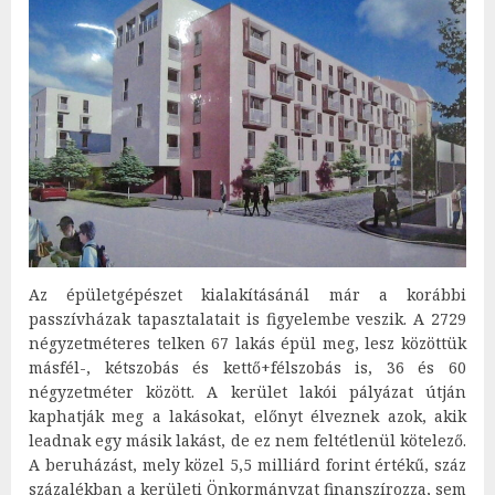
Az épületgépészet kialakításánál már a korábbi
passzívházak tapasztalatait is figyelembe veszik. A 2729
négyzetméteres telken 67 lakás épül meg, lesz közöttük
másfél-, kétszobás és kettő+félszobás is, 36 és 60
négyzetméter között. A kerület lakói pályázat útján
kaphatják meg a lakásokat, előnyt élveznek azok, akik
leadnak egy másik lakást, de ez nem feltétlenül kötelező.
A beruházást, mely közel 5,5 milliárd forint értékű, száz
százalékban a kerületi Önkormányzat finanszírozza, sem