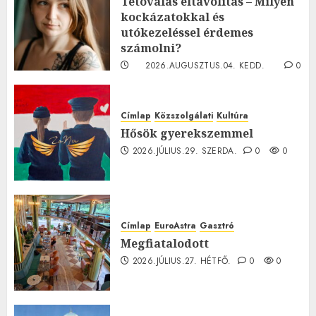
Tetoválás eltávolítás – Milyen
kockázatokkal és
utókezeléssel érdemes
számolni?
2026.AUGUSZTUS.04. KEDD.
0
0
Címlap
Közszolgálati
Kultúra
Hősök gyerekszemmel
2026.JÚLIUS.29. SZERDA.
0
0
Címlap
EuroAstra
Gasztró
Megfiatalodott
2026.JÚLIUS.27. HÉTFŐ.
0
0