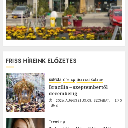
FRISS HÍREINK ELŐZETES
Külföld
Címlap
Utazási Kalauz
Brazília – szeptembertől
decemberig
2026.AUGUSZTUS.08. SZOMBAT.
0
0
Trending