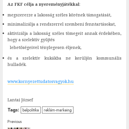
Az FKF célja a nyereményjátékkal
:
megszerezze a lakosság széles körének támogatását,
minimalizálja a rendszerrel szembeni fenntartásokat,
aktivizálja a lakosság széles tömegeit annak érdekében,
hogy a szelektív gyűjtés
lehetőségeivel ténylegesen éljenek,
és a szelektív kukákba ne kerüljön kommunális
hulladék.
www.kornyezettudatosvagyok.hu
Lantai József
Tags:
belpolitika
reklám-markeing
Post
Previous