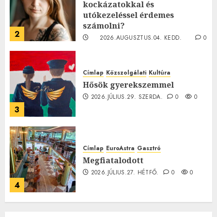
kockázatokkal és
utókezeléssel érdemes
számolni?
2
2026.AUGUSZTUS.04. KEDD.
0
0
Címlap
Közszolgálati
Kultúra
Hősök gyerekszemmel
2026.JÚLIUS.29. SZERDA.
0
0
3
Címlap
EuroAstra
Gasztró
Megfiatalodott
2026.JÚLIUS.27. HÉTFŐ.
0
0
4