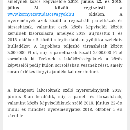
amelynek közös képviselője
2018. június 22. és 2018.
július 31. között regisztrál
a
www.kornyezettudatosvagyok.hu
oldalon. A
nyeremények azok között a regisztrált panelházak és
társasházak, valamint ezek közös képviselői között
kerülnek kisorsolásra, amelyek 2018. augusztus 1. és
2018. október 5. között a legtisztábban gyűjtik a szelektív
hulladékot. A legjobban teljesítő társasházak között
3.000.000 Ft-ot, míg a panelházak között 2.000.000 Ft-ot
sorsolnak ki. Ezeknek a lakóközösségeknek a közös
képviselői pedig külön sorsolásban vesznek részt, amely
során értékes tárgyi ajándékokat nyerhetnek.
A budapesti lakosoknak szóló nyereményjáték 2018.
június 8-án kezdődik, míg a panel- és társasházak,
valamint közös képviselőiknek szóló 2018. június 22-én
indul és mindkét nyereményjáték 2018. október 5-én
zárul le.