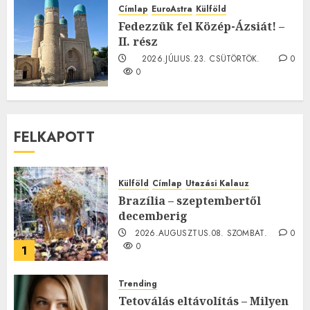
2026.JÚLIUS.23. CSÜTÖRTÖK.
0
Címlap
EuroAstra
Külföld
0
Fedezzük fel Közép-Ázsiát! –
II. rész
2026.JÚLIUS.23. CSÜTÖRTÖK.
0
0
FELKAPOTT
Külföld
Címlap
Utazási Kalauz
Brazília – szeptembertől
decemberig
2026.AUGUSZTUS.08. SZOMBAT.
0
0
1
Trending
Tetoválás eltávolítás – Milyen