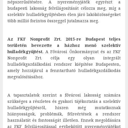
népszerűsítésére. A nyereményjáték egyrészt a
budapesti lakosság felvilágosítását célozza meg, míg a
szelektív hulladékgyűjtésben élen járó lakóközösségeket
több millió forintos összeggel jutalmazza meg.
Az FKF Nonprofit Zrt. 2015-re Budapest teljes
területén bevezette a házhoz menő szelektív
hulladékgyűjtést.
A Fővárosi Önkormányzat és az FKF
Nonprofit Zrt. célja egy olyan integrált
hulladékgazdálkodási rendszer kiépítése Budapesten,
amely hozzájárul a fenntartható hulladékgazdálkodás
megvalósításához.
A tapasztalatok szerint a fővárosi lakosság számára
szükséges a részletes és gyakori tájékoztatás a szelektív
hulladékgyűjtésről, hiszen még mutatkoznak
hiányosságok, problémák, félreértések a rendszer
használatát és fontosságát illetően. Ennek megoldására
az FKF felvilágosítással egybekötött nyereményjátékot