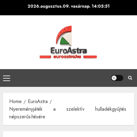
Skip
2026.augusztus.09. vasárnap.
14:05:52
to
content
Primary
Menu
Home
EuroAstra
Nyereményjáték a szelektív hulladékgyűjtés
népszerűsítésére