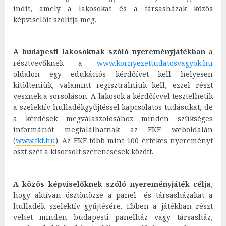
indít, amely a lakosokat és a társasházak közös
képviselőit szólítja meg.
A budapesti lakosoknak szóló nyereményjátékban
a
résztvevőknek a
www.kornyezettudatosvagyok.hu
oldalon egy edukációs kérdőívet kell helyesen
kitölteniük, valamint regisztrálniuk kell, ezzel részt
vesznek a sorsoláson. A lakosok a kérdőívvel tesztelhetik
a szelektív hulladékgyűjtéssel kapcsolatos tudásukat, de
a kérdések megválaszolósához minden szükséges
információt megtalálhatnak az FKF weboldalán
(
www.fkf.hu
). Az FKF több mint 100 értékes nyereményt
oszt szét a kisorsolt szerencsések között.
A közös képviselőknek szóló nyereményjáték célja
,
hogy aktívan ösztönözze a panel- és társasházakat a
hulladék szelektív gyűjtésére. Ebben a játékban részt
vehet minden budapesti panelház vagy társasház,