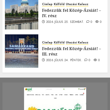
Címlap
Külföld
Utazási Kalauz
Fedezzük fel Közép-Ázsiát! –
IV. rész
2026.JÚLIUS.25. SZOMBAT.
0
0
Címlap
Külföld
Utazási Kalauz
Fedezzük fel Közép-Ázsiát! –
III. rész
2026.JÚLIUS.24. PÉNTEK.
0
0