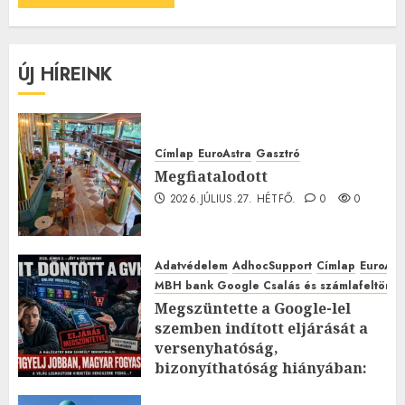
ÚJ HÍREINK
Címlap
EuroAstra
Gasztró
Megfiatalodott
2026.JÚLIUS.27. HÉTFŐ.
0
0
Adatvédelem
AdhocSupport
Címlap
EuroAst
MBH bank Google Csalás és számlafeltörés 
Megszüntette a Google-lel
szemben indított eljárását a
versenyhatóság,
bizonyíthatóság hiányában:
TE mit gondolsz erről?