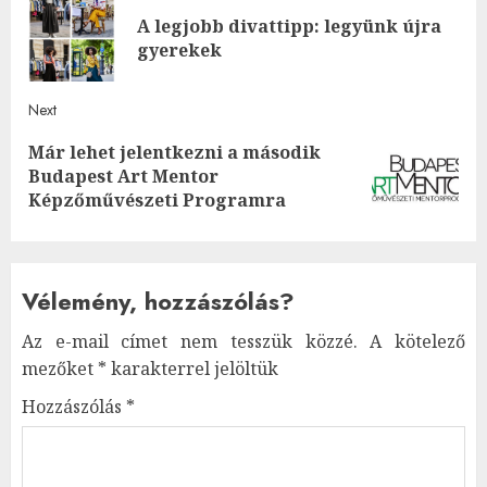
navigation
A legjobb divattipp: legyünk újra
Pre
gyerekek
post
Next
Már lehet jelentkezni a második
Next
Budapest Art Mentor
post:
Képzőművészeti Programra
Vélemény, hozzászólás?
Az e-mail címet nem tesszük közzé.
A kötelező
mezőket
*
karakterrel jelöltük
Hozzászólás
*