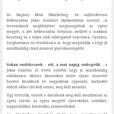
Dr. Ragány Misa (Marketing- és sajtóreferens
Békéscsabai Jókai Színház) tájékoztatása szerint: „A
terveinknek megfelelően megmozgattuk az egész
megyét, a két békéscsabai helyszín mellett a szakmai
bizottság és a teljes stáb ellátogatott Szarvasra, Gyulára,
Szeghalomra és Orosházára is, hogy megtalálja a Légy jó
mindhalálig című musical gyerekszereplőit.
Sokan emlékeznek – sőt, a mai napig emlegetik
– a
Jókai Színház 23 évvel ezelőtti Légy jó mindhalálig
előadására. Móricz klasszikus műve olyan üzenetet
hordoz kicsiknek és nagyoknak egyaránt, melyeket
időről-időre elő kell venni, meg kell mutatni.
Úgy érezzük, ennek a darabnak meg kell mozdítania az
egész várost, az egész megyét! Gyerekeket, szülőket,
nagyszülőket, barátokat, szomszédokat.