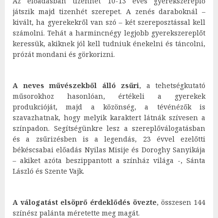
Az előadásban tizenhét 10-13 éves gyerekszereplő
játszik majd tizenhét szerepet. A zenés daraboknál –
kivált, ha gyerekekről van szó – két szereposztással kell
számolni. Tehát a harmincnégy legjobb gyerekszereplőt
keressük, akiknek jól kell tudniuk énekelni és táncolni,
prózát mondani és görkorizni.
A neves művészekből álló zsűri
, a tehetségkutató
műsorokhoz hasonlóan, értékeli a gyerekek
produkcióját, majd a közönség, a tévénézők is
szavazhatnak, hogy melyik karaktert látnák szívesen a
színpadon. Segítségünkre lesz a szereplőválogatásban
és a zsűrizésben is a legendás, 23 évvel ezelőtti
békéscsabai előadás Nyilas Misije és Doroghy Sanyikája
– akiket azóta beszippantott a színház világa -, Sánta
László és Szente Vajk.
A válogatást elsöprő érdeklődés övezte
, összesen 144
színész palánta méretette meg magát.