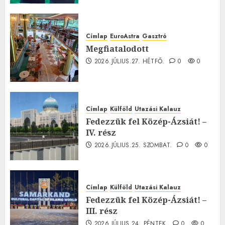
Címlap
EuroAstra
Gasztró
Megfiatalodott
2026.JÚLIUS.27. HÉTFŐ.
0
0
Címlap
Külföld
Utazási Kalauz
Fedezzük fel Közép-Ázsiát! –
IV. rész
2026.JÚLIUS.25. SZOMBAT.
0
0
Címlap
Külföld
Utazási Kalauz
Fedezzük fel Közép-Ázsiát! –
III. rész
2026.JÚLIUS.24. PÉNTEK.
0
0