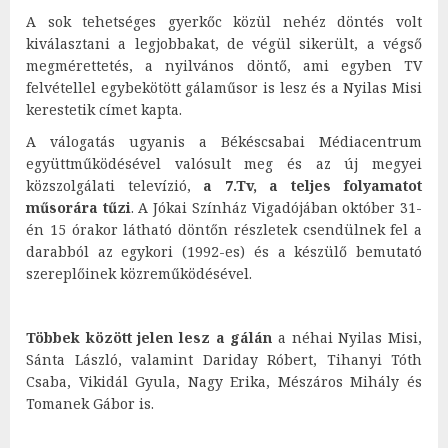
A sok tehetséges gyerkőc közül nehéz döntés volt
kiválasztani a legjobbakat, de végül sikerült, a végső
megmérettetés, a nyilvános döntő, ami egyben TV
felvétellel egybekötött gálaműsor is lesz és a Nyilas Misi
kerestetik címet kapta.
A válogatás ugyanis a Békéscsabai Médiacentrum
együttműködésével valósult meg és az új megyei
közszolgálati televízió,
a 7.Tv, a teljes folyamatot
műsorára tűzi
. A Jókai Színház Vigadójában október 31-
én 15 órakor látható döntőn részletek csendülnek fel a
darabból az egykori (1992-es) és a készülő bemutató
szereplőinek közreműködésével.
Többek között jelen lesz a gálán
a néhai Nyilas Misi,
Sánta László, valamint Dariday Róbert, Tihanyi Tóth
Csaba, Vikidál Gyula, Nagy Erika, Mészáros Mihály és
Tomanek Gábor is.