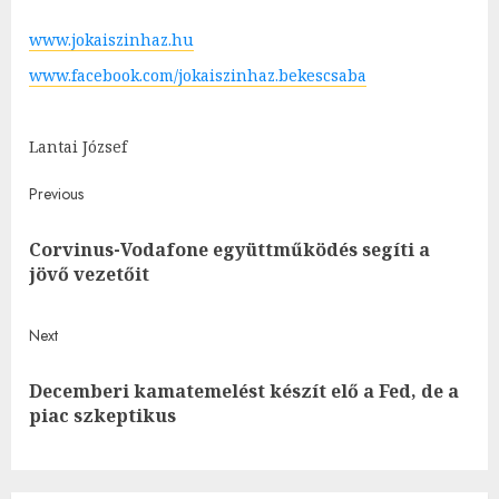
www.jokaiszinhaz.hu
www.facebook.com/jokaiszinhaz.bekescsaba
Lantai József
Post
Previous
navigation
Corvinus-Vodafone együttműködés segíti a
Pre
jövő vezetőit
post
Next
Decemberi kamatemelést készít elő a Fed, de a
Next
piac szkeptikus
post: