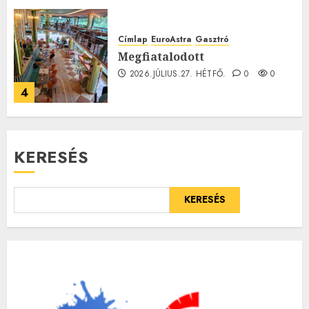
Címlap
EuroAstra
Gasztró
Megfiatalodott
2026.JÚLIUS.27. HÉTFŐ.
0
0
4
KERESÉS
KERESÉS