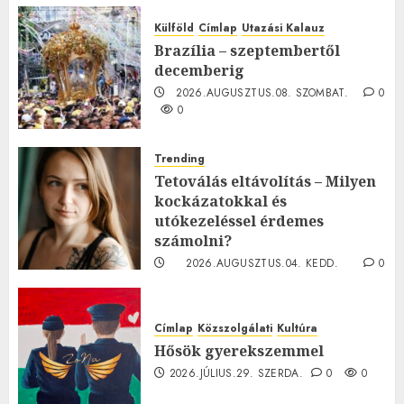
Külföld
Címlap
Utazási Kalauz
Brazília – szeptembertől
decemberig
2026.AUGUSZTUS.08. SZOMBAT.
0
0
Trending
Tetoválás eltávolítás – Milyen
kockázatokkal és
utókezeléssel érdemes
számolni?
2026.AUGUSZTUS.04. KEDD.
0
0
Címlap
Közszolgálati
Kultúra
Hősök gyerekszemmel
2026.JÚLIUS.29. SZERDA.
0
0