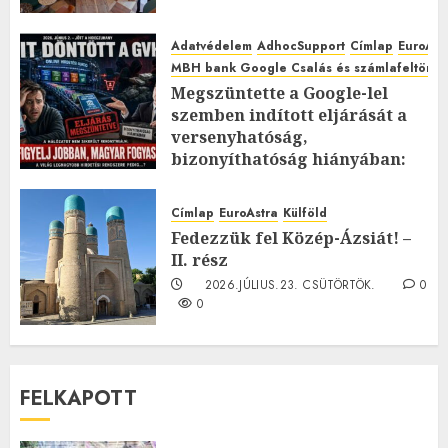
Adatvédelem
AdhocSupport
Címlap
EuroAst
MBH bank Google Csalás és számlafeltörés 
Megszüntette a Google-lel
szemben indított eljárását a
versenyhatóság,
bizonyíthatóság hiányában:
TE mit gondolsz erről?
2026.JÚLIUS.23. CSÜTÖRTÖK.
0
Címlap
EuroAstra
Külföld
0
Fedezzük fel Közép-Ázsiát! –
II. rész
2026.JÚLIUS.23. CSÜTÖRTÖK.
0
0
FELKAPOTT