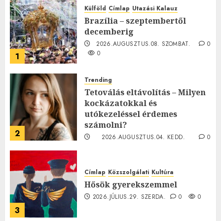
Külföld
Címlap
Utazási Kalauz
Brazília – szeptembertől
decemberig
2026.AUGUSZTUS.08. SZOMBAT.
0
0
1
Trending
Tetoválás eltávolítás – Milyen
kockázatokkal és
utókezeléssel érdemes
számolni?
2
2026.AUGUSZTUS.04. KEDD.
0
0
Címlap
Közszolgálati
Kultúra
Hősök gyerekszemmel
2026.JÚLIUS.29. SZERDA.
0
0
3