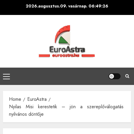
Skip
2026.augusztus.09. vasárnap.
06:49:27
to
content
Primary
Menu
Home
EuroAstra
Nyilas Misi kerestetik – jön a szereplőválogatás
nyilvános döntője