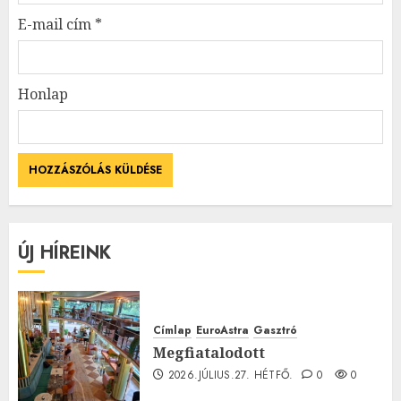
E-mail cím
*
Honlap
ÚJ HÍREINK
Címlap
EuroAstra
Gasztró
Megfiatalodott
2026.JÚLIUS.27. HÉTFŐ.
0
0