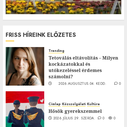
FRISS HÍREINK ELŐZETES
Trending
Tetoválás eltávolítás – Milyen
kockázatokkal és
utókezeléssel érdemes
számolni?
2026.AUGUSZTUS.04. KEDD.
0
0
Címlap
Közszolgálati
Kultúra
Hősök gyerekszemmel
2026.JÚLIUS.29. SZERDA.
0
0