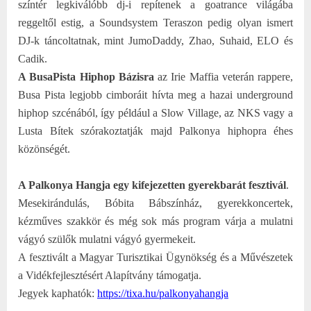
színtér legkiválóbb dj-i repítenek a goatrance világába
reggeltől estig, a Soundsystem Teraszon pedig olyan ismert
DJ-k táncoltatnak, mint JumoDaddy, Zhao, Suhaid, ELO és
Cadik.
A BusaPista Hiphop Bázisra
az Irie Maffia veterán rappere,
Busa Pista legjobb cimboráit hívta meg a hazai underground
hiphop szcénából, így például a Slow Village, az NKS vagy a
Lusta Bítek szórakoztatják majd Palkonya hiphopra éhes
közönségét.
A Palkonya Hangja egy kifejezetten gyerekbarát fesztivál
.
Mesekirándulás, Bóbita Bábszínház, gyerekkoncertek,
kézműves szakkör és még sok más program várja a mulatni
vágyó szülők mulatni vágyó gyermekeit.
A fesztivált a Magyar Turisztikai Ügynökség és a Művészetek
a Vidékfejlesztésért Alapítvány támogatja.
Jegyek kaphatók:
https://tixa.hu/palkonyahangja