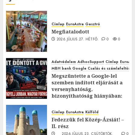
Címlap
EuroAstra
Gasztró
Megfiatalodott
2026.JÚLIUS.27. HÉTFŐ.
0
0
Adatvédelem
AdhocSupport
Címlap
EuroAst
MBH bank Google Csalás és számlafeltörés 
Megszüntette a Google-lel
szemben indított eljárását a
versenyhatóság,
bizonyíthatóság hiányában:
TE mit gondolsz erről?
2026.JÚLIUS.23. CSÜTÖRTÖK.
0
Címlap
EuroAstra
Külföld
0
Fedezzük fel Közép-Ázsiát! –
II. rész
2026.JÚLIUS.23. CSÜTÖRTÖK.
0