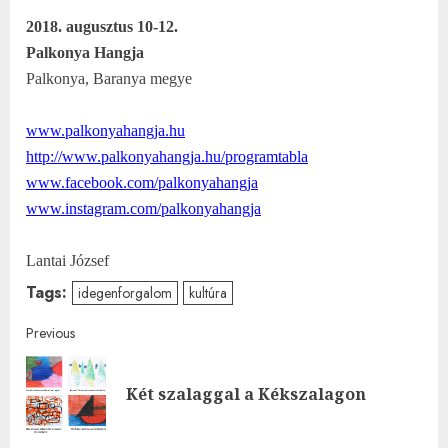
2018. augusztus 10-12.
Palkonya Hangja
Palkonya, Baranya megye
www.palkonyahangja.hu
http://www.palkonyahangja.hu/p
rogramtabla
www.facebook.com/palkonyahangj
a
www.instagram.com/palkonyahang
ja
Lantai József
Tags:
idegenforgalom
kultúra
Post
Previous
navigation
Pre
Két szalaggal a Kékszalagon
post