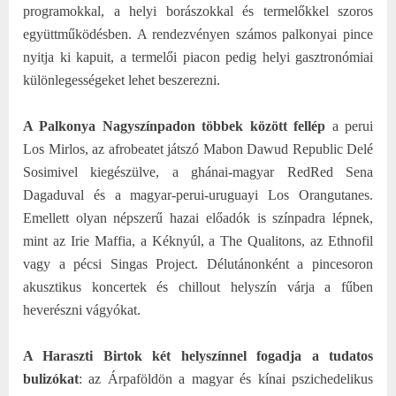
programokkal, a helyi borászokkal és termelőkkel szoros
együttműködésben. A rendezvényen számos palkonyai pince
nyitja ki kapuit, a termelői piacon pedig helyi gasztronómiai
különlegességeket lehet beszerezni.
A Palkonya Nagyszínpadon többek között fellép
a perui
Los Mirlos, az afrobeatet játszó Mabon Dawud Republic Delé
Sosimivel kiegészülve, a ghánai-magyar RedRed Sena
Dagaduval és a magyar-perui-uruguayi Los Orangutanes.
Emellett olyan népszerű hazai előadók is színpadra lépnek,
mint az Irie Maffia, a Kéknyúl, a The Qualitons, az Ethnofil
vagy a pécsi Singas Project. Délutánonként a pincesoron
akusztikus koncertek és chillout helyszín várja a fűben
heverészni vágyókat.
A Haraszti Birtok két helyszínnel fogadja a tudatos
bulizókat
: az Árpaföldön a magyar és kínai pszichedelikus