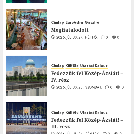
Címlap
EuroAstra
Gasztró
Megfiatalodott
2026.JÚLIUS.27. HÉTFŐ.
0
0
Címlap
Külföld
Utazási Kalauz
Fedezzük fel Közép-Ázsiát! –
IV. rész
2026.JÚLIUS.25. SZOMBAT.
0
0
Címlap
Külföld
Utazási Kalauz
Fedezzük fel Közép-Ázsiát! –
III. rész
2026.JÚLIUS.24. PÉNTEK.
0
0