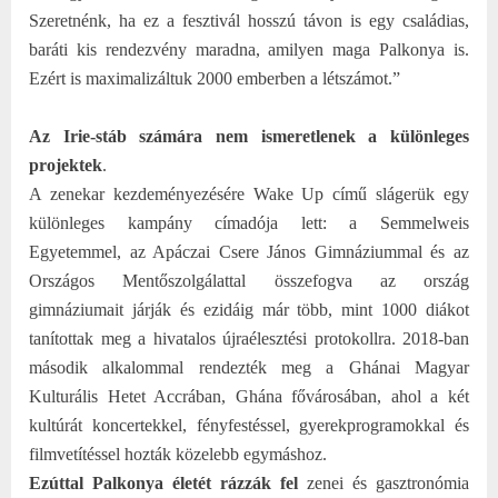
Szeretnénk, ha ez a fesztivál hosszú távon is egy családias,
baráti kis rendezvény maradna, amilyen maga Palkonya is.
Ezért is maximalizáltuk 2000 emberben a létszámot.”
Az Irie-stáb számára nem ismeretlenek a különleges
projektek
.
A zenekar kezdeményezésére Wake Up című slágerük egy
különleges kampány címadója lett: a Semmelweis
Egyetemmel, az Apáczai Csere János Gimnáziummal és az
Országos Mentőszolgálattal összefogva az ország
gimnáziumait járják és ezidáig már több, mint 1000 diákot
tanítottak meg a hivatalos újraélesztési protokollra. 2018-ban
második alkalommal rendezték meg a Ghánai Magyar
Kulturális Hetet Accrában, Ghána fővárosában, ahol a két
kultúrát koncertekkel, fényfestéssel, gyerekprogramokkal és
filmvetítéssel hozták közelebb egymáshoz.
Ezúttal Palkonya életét rázzák fel
zenei és gasztronómia