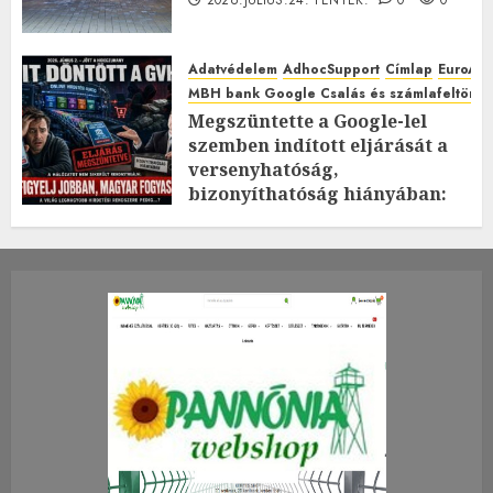
Adatvédelem
AdhocSupport
Címlap
EuroAst
MBH bank Google Csalás és számlafeltörés 
Megszüntette a Google-lel
szemben indított eljárását a
versenyhatóság,
bizonyíthatóság hiányában:
TE mit gondolsz erről?
2026.JÚLIUS.23. CSÜTÖRTÖK.
0
0