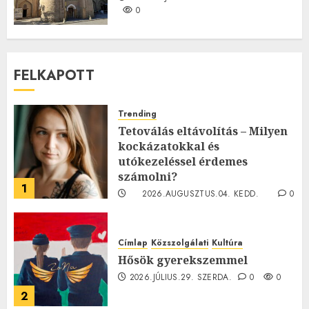
0
FELKAPOTT
Trending
Tetoválás eltávolítás – Milyen
kockázatokkal és
utókezeléssel érdemes
számolni?
1
2026.AUGUSZTUS.04. KEDD.
0
0
Címlap
Közszolgálati
Kultúra
Hősök gyerekszemmel
2026.JÚLIUS.29. SZERDA.
0
0
2