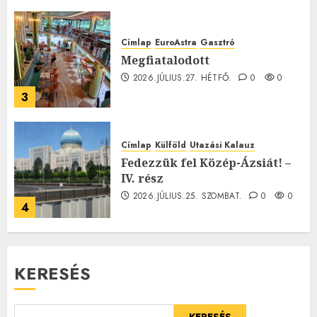
Címlap
EuroAstra
Gasztró
Megfiatalodott
2026.JÚLIUS.27. HÉTFŐ.
0
0
3
Címlap
Külföld
Utazási Kalauz
Fedezzük fel Közép-Ázsiát! –
IV. rész
2026.JÚLIUS.25. SZOMBAT.
0
0
4
KERESÉS