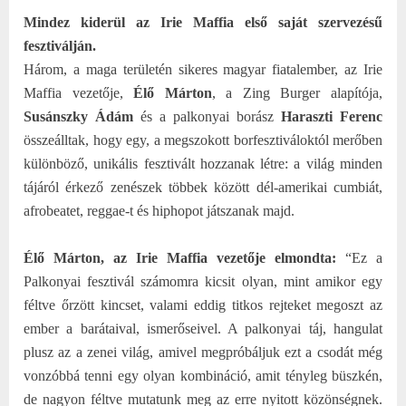
Mindez kiderül az Irie Maffia első saját szervezésű
fesztiválján.
Három, a maga területén sikeres magyar fiatalember, az Irie
Maffia vezetője,
Élő Márton
, a Zing Burger alapítója,
Susánszky Ádám
és a palkonyai borász
Haraszti Ferenc
összeálltak, hogy egy, a megszokott borfesztiváloktól merőben
különböző, unikális fesztivált hozzanak létre: a világ minden
tájáról érkező zenészek többek között dél-amerikai cumbiát,
afrobeatet, reggae-t és hiphopot játszanak majd.
Élő Márton, az Irie Maffia vezetője elmondta:
“Ez a
Palkonyai fesztivál számomra kicsit olyan, mint amikor egy
féltve őrzött kincset, valami eddig titkos rejteket megoszt az
ember a barátaival, ismerőseivel. A palkonyai táj, hangulat
plusz az a zenei világ, amivel megpróbáljuk ezt a csodát még
vonzóbbá tenni egy olyan kombináció, amit tényleg büszkén,
de nagyon féltve mutatunk meg az erre nyitott közönségnek.