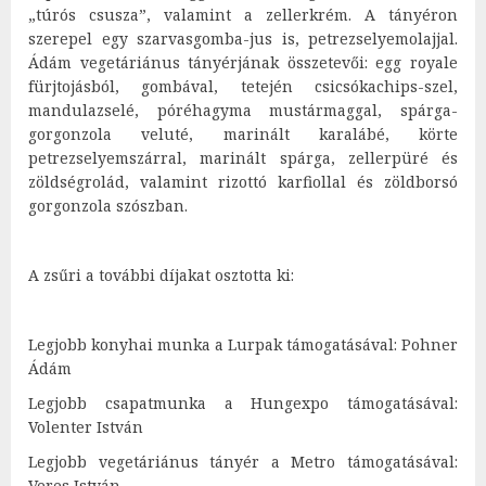
„túrós csusza”, valamint a zellerkrém. A tányéron
szerepel egy szarvasgomba-jus is, petrezselyemolajjal.
Ádám vegetáriánus tányérjának összetevői: egg royale
fürjtojásból, gombával, tetején csicsókachips-szel,
mandulazselé, póréhagyma mustármaggal, spárga-
gorgonzola veluté, marinált karalábé, körte
petrezselyemszárral, marinált spárga, zellerpüré és
zöldségrolád, valamint rizottó karfiollal és zöldborsó
gorgonzola szószban.
A zsűri a további díjakat osztotta ki:
Legjobb konyhai munka a Lurpak támogatásával: Pohner
Ádám
Legjobb csapatmunka a Hungexpo támogatásával:
Volenter István
Legjobb vegetáriánus tányér a Metro támogatásával:
Veres István