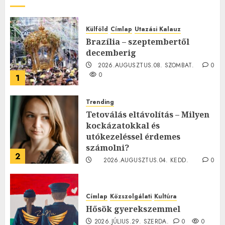
Külföld
Címlap
Utazási Kalauz
Brazília – szeptembertől
decemberig
2026.AUGUSZTUS.08. SZOMBAT.
0
0
1
Trending
Tetoválás eltávolítás – Milyen
kockázatokkal és
utókezeléssel érdemes
számolni?
2
2026.AUGUSZTUS.04. KEDD.
0
0
Címlap
Közszolgálati
Kultúra
Hősök gyerekszemmel
2026.JÚLIUS.29. SZERDA.
0
0