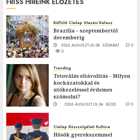
FRISS HÍREINK ELŐZETES
Külföld
Címlap
Utazási Kalauz
Brazília – szeptembertől
decemberig
2026.AUGUSZTUS.08. SZOMBAT.
0
0
Trending
Tetoválás eltávolítás – Milyen
kockázatokkal és
utókezeléssel érdemes
számolni?
2026.AUGUSZTUS.04. KEDD.
0
0
Címlap
Közszolgálati
Kultúra
Hősök gyerekszemmel