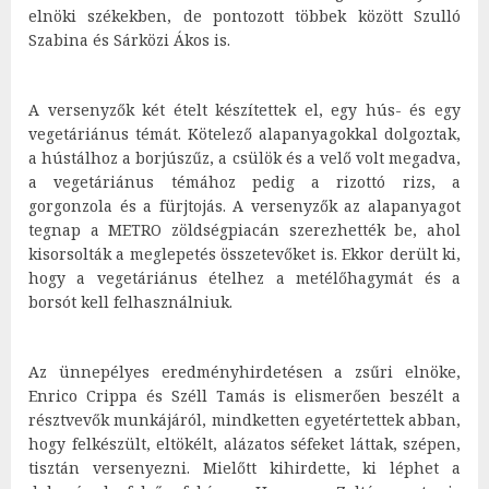
elnöki székekben, de pontozott többek között Szulló
Szabina és Sárközi Ákos is.
A versenyzők két ételt készítettek el, egy hús- és egy
vegetáriánus témát. Kötelező alapanyagokkal dolgoztak,
a hústálhoz a borjúszűz, a csülök és a velő volt megadva,
a vegetáriánus témához pedig a rizottó rizs, a
gorgonzola és a fürjtojás. A versenyzők az alapanyagot
tegnap a METRO zöldségpiacán szerezhették be, ahol
kisorsolták a meglepetés összetevőket is. Ekkor derült ki,
hogy a vegetáriánus ételhez a metélőhagymát és a
borsót kell felhasználniuk.
Az ünnepélyes eredményhirdetésen a zsűri elnöke,
Enrico Crippa és Széll Tamás is elismerően beszélt a
résztvevők munkájáról, mindketten egyetértettek abban,
hogy felkészült, eltökélt, alázatos séfeket láttak, szépen,
tisztán versenyezni. Mielőtt kihirdette, ki léphet a