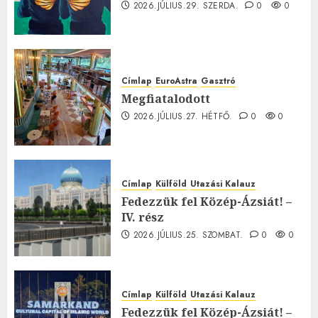
2026.JÚLIUS.29. SZERDA.
0
0
Címlap
EuroAstra
Gasztró
Megfiatalodott
2026.JÚLIUS.27. HÉTFŐ.
0
0
Címlap
Külföld
Utazási Kalauz
Fedezzük fel Közép-Ázsiát! –
IV. rész
2026.JÚLIUS.25. SZOMBAT.
0
0
Címlap
Külföld
Utazási Kalauz
Fedezzük fel Közép-Ázsiát! –