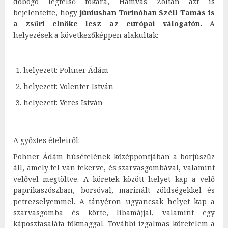
dobogó legfelső fokára, Hamvas Zoltán azt is
bejelentette, hogy
júniusban Torinóban Széll Tamás is
a zsűri elnöke lesz az európai válogatón.
A
helyezések a következőképpen alakultak:
helyezett: Pohner Ádám
helyezett: Volenter István
helyezett: Veres István
A győztes ételeiről:
Pohner Ádám húsételének középpontjában a borjúszűz
áll, amely fel van tekerve, és szarvasgombával, valamint
velővel megtöltve. A köretek között helyet kap a velő
paprikaszószban, borsóval, marinált zöldségekkel és
petrezselyemmel. A tányéron ugyancsak helyet kap a
szarvasgomba és körte, libamájjal, valamint egy
káposztasaláta tökmaggal. További izgalmas köretelem a