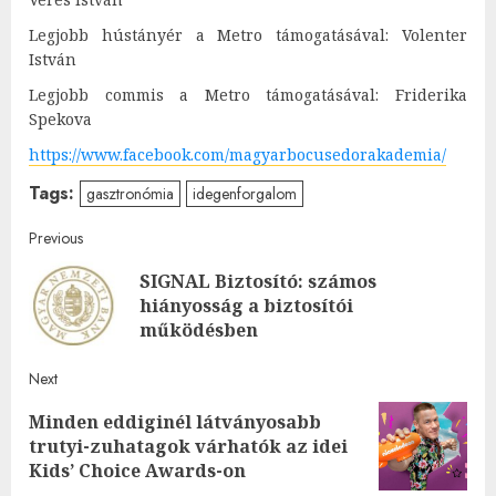
Legjobb hústányér a Metro támogatásával: Volenter
István
Legjobb commis a Metro támogatásával: Friderika
Spekova
https://www.facebook.com/magyarbocusedorakademia/
Tags:
gasztronómia
idegenforgalom
Post
Previous
SIGNAL Biztosító: számos
navigation
Pre
hiányosság a biztosítói
post
működésben
Next
Minden eddiginél látványosabb
Next
trutyi-zuhatagok várhatók az idei
post:
Kids’ Choice Awards-on