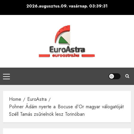
Skip
2026.augusztus.09. vasárnap.
03:39:32
to
content
Primary
Menu
Home
EuroAstra
Pohner Ádám nyerte a Bocuse d’Or magyar válogatóját
Széll Tamás zsűrielnök lesz Torinóban