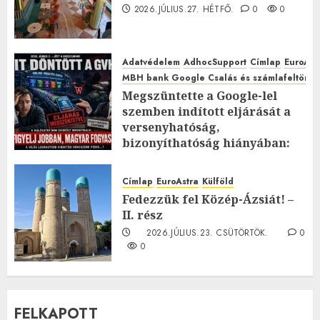
2026.JÚLIUS.27. HÉTFŐ.
0
0
Adatvédelem
AdhocSupport
Címlap
EuroAst
MBH bank Google Csalás és számlafeltörés 
Megszüntette a Google-lel
szemben indított eljárását a
versenyhatóság,
bizonyíthatóság hiányában:
TE mit gondolsz erről?
2026.JÚLIUS.23. CSÜTÖRTÖK.
0
Címlap
EuroAstra
Külföld
0
Fedezzük fel Közép-Ázsiát! –
II. rész
2026.JÚLIUS.23. CSÜTÖRTÖK.
0
0
FELKAPOTT