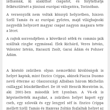
láthassák, ki alakíthat csapatot, és folytathatja
felkészülését a júniusi európai válogatóra, Torinóban.
A versenyzők nem voltak könnyű helyzetben, hiszen
Széll Tamás és az európai győztes, majd világbajnoki
negyedik helyezett magyar csapat nagyon magasra tette
a lécet.
A rajtok sorrendjében a következő séfek és commis-jaik
szálltak ringbe egymással. Elek Richárd, Veres István,
Volenter István, Haraszti Zsolt, Garai Ádám és Pohner
Ádám.
A kóstoló zsűriben olyan nemzetközi kiválóságok is
helyet kaptak, mint Enrico Crippa, akinek Piazza Duomo
nevű étterme az Olaszországi Albában három Michelin
csillaggal büszkélkedhet. De itt volt Henrik Norström is,
aki 2001-ben második lett Lyonban. A V4-ek is
képviseltették magukat, a zsűriben helyet kapott egy
cseh, egy szlovák és egy lengyel séf is. Enrico Crippa
mellett Széll Tamás és Hamvas Zoltán foglaltak helyet az