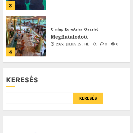
3
Címlap
EuroAstra
Gasztró
Megfiatalodott
2026.JÚLIUS.27. HÉTFŐ.
0
0
4
KERESÉS
KERESÉS