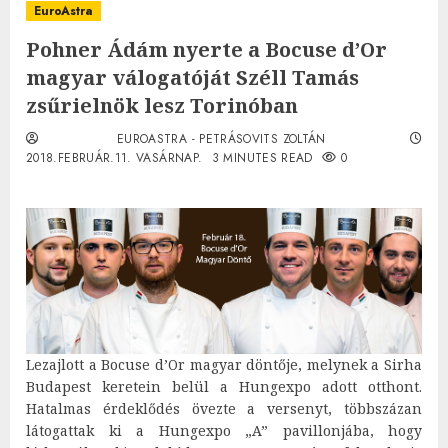
EuroAstra
Pohner Ádám nyerte a Bocuse d’Or
magyar válogatóját Széll Tamás
zsűrielnök lesz Torinóban
EUROASTRA - PETRÁSOVITS ZOLTÁN
2018.FEBRUÁR.11. VASÁRNAP.
3 MINUTES READ
0
Lezajlott a Bocuse d’Or magyar döntője, melynek a Sirha
Budapest keretein belül a Hungexpo adott otthont.
Hatalmas érdeklődés övezte a versenyt, többszázan
látogattak ki a Hungexpo „A” pavillonjába, hogy