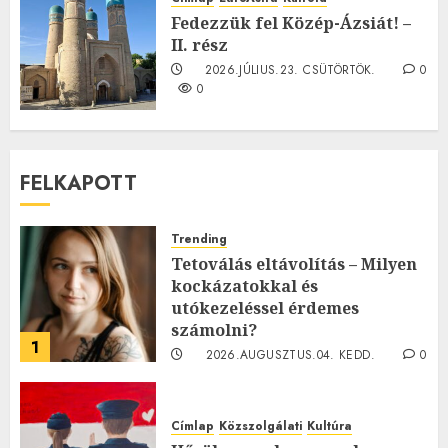
0
Fedezzük fel Közép-Ázsiát! –
II. rész
2026.JÚLIUS.23. CSÜTÖRTÖK.
0
0
FELKAPOTT
Trending
Tetoválás eltávolítás – Milyen
kockázatokkal és
utókezeléssel érdemes
számolni?
1
2026.AUGUSZTUS.04. KEDD.
0
0
Címlap
Közszolgálati
Kultúra