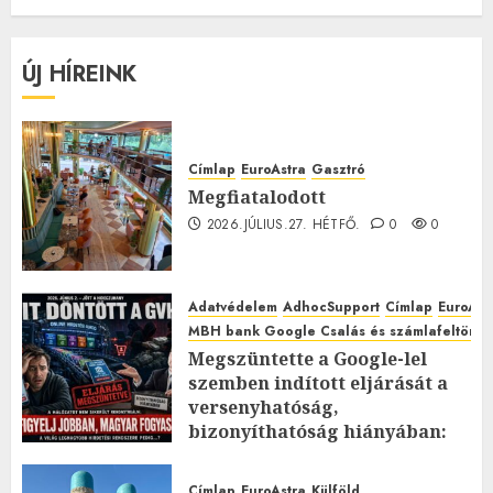
ÚJ HÍREINK
Címlap
EuroAstra
Gasztró
Megfiatalodott
2026.JÚLIUS.27. HÉTFŐ.
0
0
Adatvédelem
AdhocSupport
Címlap
EuroAst
MBH bank Google Csalás és számlafeltörés 
Megszüntette a Google-lel
szemben indított eljárását a
versenyhatóság,
bizonyíthatóság hiányában:
TE mit gondolsz erről?
2026.JÚLIUS.23. CSÜTÖRTÖK.
0
Címlap
EuroAstra
Külföld