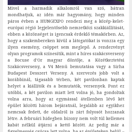
Mivel a harmadik alkalomról van szó, bátran
mondhatjuk, az idén már hagyomány, hogy minden
páros évben a HUNGEXPO rendezi meg a közép-kelet-
európai régió legjelentősebb nemzetközi szakkiállítását,
ebben a közönséget is igencsak érdeklő témakörben. Az,
hogy a szakembereken kívül a látogatókat is vonzza egy
ilyen esemény, csöppet sem meglepő. A rendezvényt
olyan programok színesítik, mint a híres szakácsverseny
a Bocuse d’Or magyar döntője, a Közétkeztetési
Szakácsverseny, a V4 Menü bemutatása vagy a Sirha
Budapest Desszert Verseny. A szervezés jobb volt a
korábbinál, tágasabb térben, két pavilonban kaptak
helyet a kiállítók és a bemutatók, versenyek. Pont ez
utóbbi, a két pavilon miatt lett volna jó, ha gondoltak
volna arra, hogy az egymással átellenben lévő két
épület közötti három bejáratnál, legalább az egyikhez
nemcsak fedett, de oldalról is zárt folyosót hozzanak
létre. A februári hidegben bizony nem volt túl kellemes
kabát nélkül átjárni a kettő között. Az pedig már a
figyelmesség csúcsa lett volna, ha az épületeken belül –