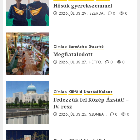
Hősök gyerekszemmel
2026.JÚLIUS.29. SZERDA.
0
0
Címlap
EuroAstra
Gasztró
Megfiatalodott
2026.JÚLIUS.27. HÉTFŐ.
0
0
Címlap
Külföld
Utazási Kalauz
Fedezzük fel Közép-Ázsiát! –
IV. rész
2026.JÚLIUS.25. SZOMBAT.
0
0