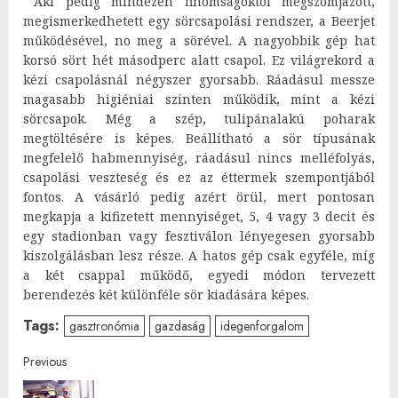
Aki pedig mindezen finomságoktól megszomjazott,
megismerkedhetett egy sörcsapolási rendszer, a Beerjet
működésével, no meg a sörével. A nagyobbik gép hat
korsó sört hét másodperc alatt csapol. Ez világrekord a
kézi csapolásnál négyszer gyorsabb. Ráadásul messze
magasabb higiéniai szinten működik, mint a kézi
sörcsapok. Még a szép, tulipánalakú poharak
megtöltésére is képes. Beállítható a sör típusának
megfelelő habmennyiség, ráadásul nincs melléfolyás,
csapolási veszteség és ez az éttermek szempontjából
fontos. A vásárló pedig azért örül, mert pontosan
megkapja a kifizetett mennyiséget, 5, 4 vagy 3 decit és
egy stadionban vagy fesztiválon lényegesen gyorsabb
kiszolgálásban lesz része. A hatos gép csak egyféle, míg
a két csappal működő, egyedi módon tervezett
berendezés két különféle sör kiadására képes.
Tags:
gasztronómia
gazdaság
idegenforgalom
Post
Previous