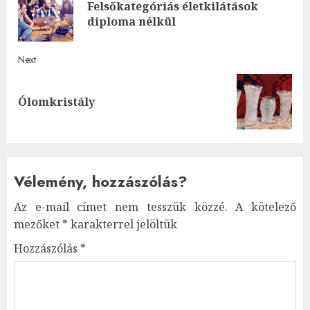
navigation
Felsőkategóriás életkilátások
Pre
diploma nélkül
post
Next
Next
Ólomkristály
post:
Vélemény, hozzászólás?
Az e-mail címet nem tesszük közzé.
A kötelező
mezőket
*
karakterrel jelöltük
Hozzászólás
*