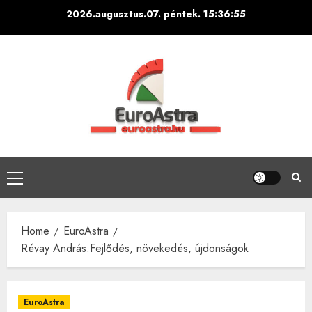
Skip
2026.augusztus.07. péntek.
15:36:57
to
content
Primary
Menu
Home
EuroAstra
Révay András:Fejlődés, növekedés, újdonságok
EuroAstra