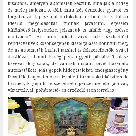
kisautója, amelyen automaták készítik, kínálják a hideg
és meleg italokat. A több mint két évtizedes gyártói és
forgalmazói tapasztalat birtokában érthető, ha valóban
ideális megoldásokat tudnak javasolni, egészen
különböző helyzetekre. Jelszavuk is találó: ”Egy csésze
motiváció.” Az autó utcai vagy más szabadtéri
rendezvények közönségének kiszolgálását könnyíti meg,
de az automaták bárhol máshol is felszerelhetők. Svájci
darálóval ellátott kávégépeik egyedi pörkölésű olasz
kávéval dolgoznak, de vannak instant kávét használó
automatáik is. Más gépek hideg italokat, energiaszegény
frissítőket, sportitalokat, ízesített turmixokat készítenek.
Bármelyik gépük felszerelhető pénzérme elfogadóval,
víztartállyal, pohártartó- és érzékelő szenzorral is.