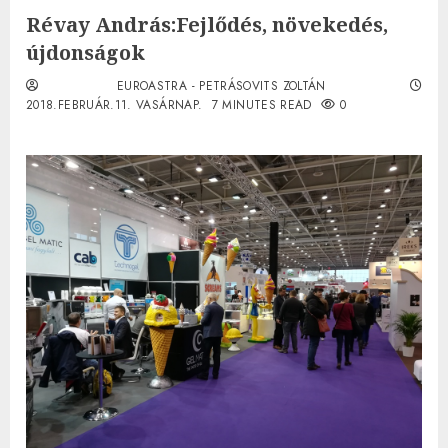
Révay András:Fejlődés, növekedés,
újdonságok
EUROASTRA - PETRÁSOVITS ZOLTÁN
2018.FEBRUÁR.11. VASÁRNAP.
7 MINUTES READ
0