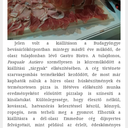
Jelen volt a kiállításon a Budagyöngye
bevásárlóközpontban mintegy másfél éve működő, de
olasz tulajdonban lévő Gastro Bistro. A tulajdonos,
Pasquale Autiero
személyesen is közreműködött a
kiállítási „tárgyak” elkészítésében. A cég története
szarvasgombás termékekkel kezdődött, de most már
kaphatók náluk a híres olasz húskészítmények és
természetesen pizza is. Hétéves előkészítő munka
eredményeként elősütött pizzalap is színesíti a
kínálatukat. Különlegessége, hogy élesztő nélkül,
kovásszal, hatvanórás kelesztéssel készül, könnyű,
ropogós, nem terheli meg a gyomrot. Elhozták a
kiállításra a dél-olasz Emmedue cég díjnyertes
felvágottait, mint például az érlelt, édesköményes