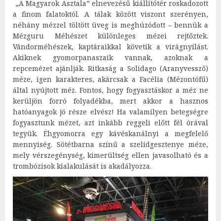
„A Magyarok Asztala” elnevezésű kiállítótér roskadozott
a finom falatoktól. A tálak között viszont szerényen,
néhány mézzel töltött üveg is meghúzódott – bennük a
Mézguru Méhészet különleges mézei rejtőztek.
Vándorméhészek, kaptáraikkal követik a virágnyílást.
Akiknek gyomorpanaszaik vannak, azoknak a
repcemézet ajánlják. Ritkaság a Solidago (Aranyvessző)
méze, igen karakteres, akárcsak a Facélia (Mézontófű)
által nyújtott méz. Fontos, hogy fogyasztáskor a méz ne
kerüljön forró folyadékba, mert akkor a hasznos
hatóanyagok jó része elvész! Ha valamilyen betegségre
fogyasztunk mézet, azt inkább reggeli előtt fél órával
tegyük. Éhgyomorra egy kávéskanálnyi a megfelelő
mennyiség. Sötétbarna színű a szelídgesztenye méze,
mely vérszegénység, kimerültség ellen javasolható és a
trombózisok kialakulását is akadályozza.