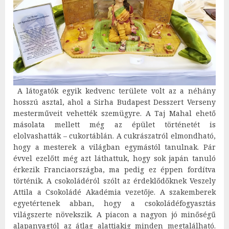
A látogatók egyik kedvenc területe volt az a néhány
hosszú asztal, ahol a Sirha Budapest Desszert Verseny
mesterműveit vehették szemügyre. A Taj Mahal ehető
másolata mellett még az épület történetét is
elolvashatták – cukortáblán. A cukrászatról elmondható,
hogy a mesterek a világban egymástól tanulnak. Pár
évvel ezelőtt még azt láthattuk, hogy sok japán tanuló
érkezik Franciaországba, ma pedig ez éppen fordítva
történik. A csokoládéról szólt az érdeklődőknek Veszely
Attila a Csokoládé Akadémia vezetője. A szakemberek
egyetértenek abban, hogy a csokoládéfogyasztás
világszerte növekszik. A piacon a nagyon jó minőségű
alapanyagtól az átlag alattiakig minden megtalálható.