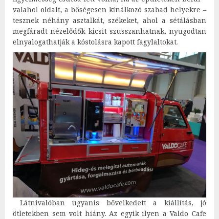
valahol oldalt, a bőségesen kínálkozó szabad helyekre –
tesznek néhány asztalkát, székeket, ahol a sétálásban
megfáradt nézelődők kicsit szusszanhatnak, nyugodtan
elnyalogathatják a kóstolásra kapott fagylaltokat.
Látnivalóban ugyanis bővelkedett a kiállítás, jó
ötletekben sem volt hiány. Az egyik ilyen a Valdo Cafe