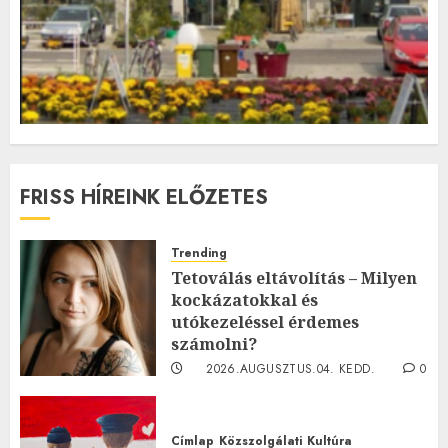
FRISS HÍREINK ELŐZETES
Trending
Tetoválás eltávolítás – Milyen
kockázatokkal és
utókezeléssel érdemes
számolni?
2026.AUGUSZTUS.04. KEDD.
0
0
Címlap
Közszolgálati
Kultúra