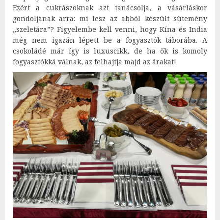
Ezért a cukrászoknak azt tanácsolja, a vásárláskor
gondoljanak arra: mi lesz az abból készült sütemény
„szeletára”? Figyelembe kell venni, hogy Kína és India
még nem igazán lépett be a fogyasztók táborába. A
csokoládé már így is luxuscikk, de ha ők is komoly
fogyasztókká válnak, az felhajtja majd az árakat!