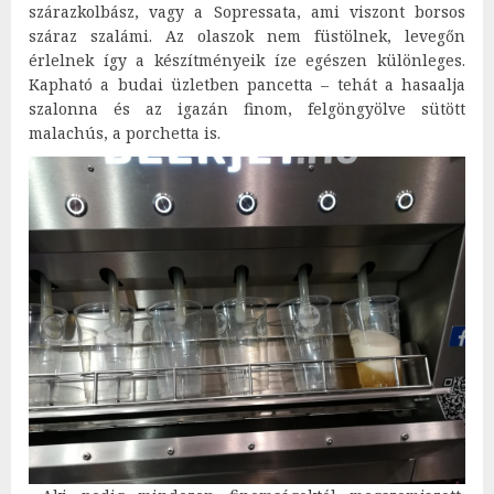
szárazkolbász, vagy a Sopressata, ami viszont borsos
száraz szalámi. Az olaszok nem füstölnek, levegőn
érlelnek így a készítményeik íze egészen különleges.
Kapható a budai üzletben pancetta – tehát a hasaalja
szalonna és az igazán finom, felgöngyölve sütött
malachús, a porchetta is.