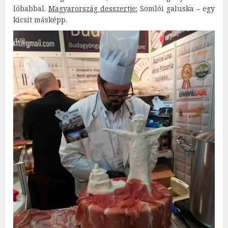
lóbabbal.
Magyarország desszertje:
Somlói galuska – egy
kicsit másképp.