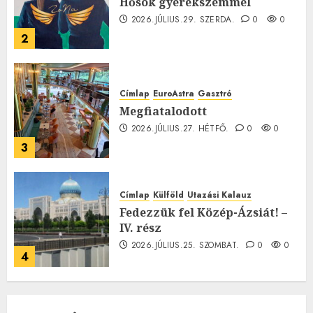
Hősök gyerekszemmel
2026.JÚLIUS.29. SZERDA.
0
0
2
Címlap
EuroAstra
Gasztró
Megfiatalodott
2026.JÚLIUS.27. HÉTFŐ.
0
0
3
Címlap
Külföld
Utazási Kalauz
Fedezzük fel Közép-Ázsiát! –
IV. rész
2026.JÚLIUS.25. SZOMBAT.
0
0
4