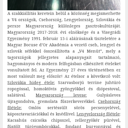
A szakkiállítás keretein belül a közönség megismerhette
a V4 országok, Csehország, Lengyelország, Szlovákia és
persze Magyarország különleges gasztrokultúráját.
Magyarország 2017-2018. évi elnöksége és a Visegrádi
Egyezmény 1991. február 15-i aláírásának tiszteletére a
Magyar Bocuse d’Or Akadémia a vezető cseh, lengyel és
szlovák séfekkel összeállította a „V4 Menüt”, mely a
tagországok jellegzetes alapanyagait tartalmazó,
hagyományos és modern felfogásban elkészített ételeket
vonultatott fel. Az Egyezmény 27 éves történetében ez
most valósult meg először! Az ételsor a következő volt:
Szlovákia hideg étele:
Szarvasborjú terrine juhtúró
ropogóssal, homoktövis gyöngyökkel és diópestoval,
salátával.
Magyarország levese:
Gulyásleves
újragondolva, gremolata fűszerkeverékkel.
Csehország
főétele:
Omlós sertéssült sörös pecsenyelével,
káposztavariációkkal és knédlivel.
Lengyelország főétele
:
Kacsahús csicsóka chipsszel, zellergyökér pürével,
füstölt túrógombócokkal, fondant burgonyával és