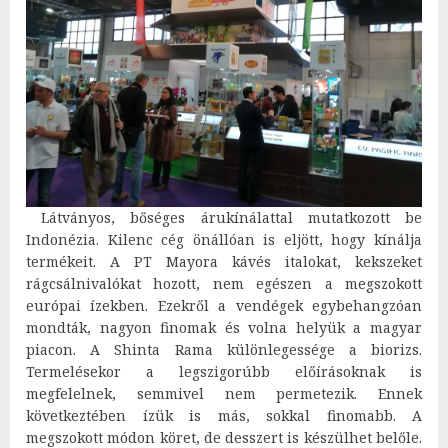
Látványos, bőséges árukínálattal mutatkozott be
Indonézia. Kilenc cég önállóan is eljött, hogy kínálja
termékeit. A PT Mayora kávés italokat, kekszeket
rágcsálnivalókat hozott, nem egészen a megszokott
európai ízekben. Ezekről a vendégek egybehangzóan
mondták, nagyon finomak és volna helyük a magyar
piacon. A Shinta Rama különlegessége a biorizs.
Termelésekor a legszigorúbb előírásoknak is
megfelelnek, semmivel nem permetezik. Ennek
következtében ízük is más, sokkal finomabb. A
megszokott módon köret, de desszert is készülhet belőle.