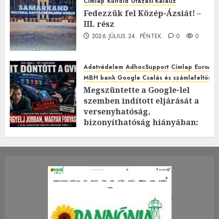
Címlap
Külföld
Utazási Kalauz
Fedezzük fel Közép-Ázsiát! –
III. rész
2026.JÚLIUS.24. PÉNTEK.
0
0
Adatvédelem
AdhocSupport
Címlap
EuroAst
MBH bank Google Csalás és számlafeltörés 
Megszüntette a Google-lel
szemben indított eljárását a
versenyhatóság,
bizonyíthatóság hiányában:
TE mit gondolsz erről?
2026.JÚLIUS.23. CSÜTÖRTÖK.
0
0