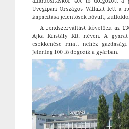
államosításkor 400 fő dolgozott a 
Üvegipari Országos Vállalat lett a 
kapacitása jelentősek bővült, külföldön
A rendszerváltást követően az 1300 
Ajka Kristály Kft. néven. A gyára
csökkenése miatt nehéz gazdasági 
Jelenleg 100 fő dogozik a gyárban.