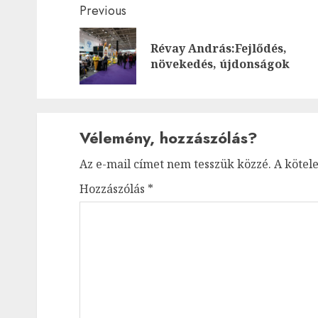
Post
Previous
navigation
Révay András:Fejlődés,
növekedés, újdonságok
Vélemény, hozzászólás?
Az e-mail címet nem tesszük közzé.
A kötel
Hozzászólás
*