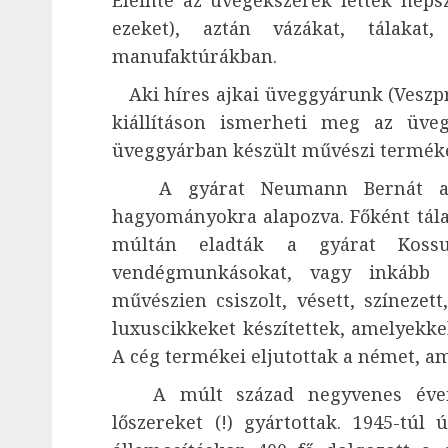
Eleinte az üvegékszerek lettek néps
ezeket), aztán vázákat, tálakat
manufaktúrákban.
Aki híres ajkai üveggyárunk (Veszp
kiállításon ismerheti meg az üveg
üveggyárban készült művészi termék
A gyárat Neumann Bernát alapí
hagyományokra alapozva. Főként tálak
múltán eladták a gyárat Koss
vendégmunkásokat, vagy inkább m
művészien csiszolt, vésett, színezet
luxuscikkeket készítettek, amelyekkel
A cég termékei eljutottak a német, ame
A múlt század negyvenes éveine
lőszereket (!) gyártottak. 1945-túl 