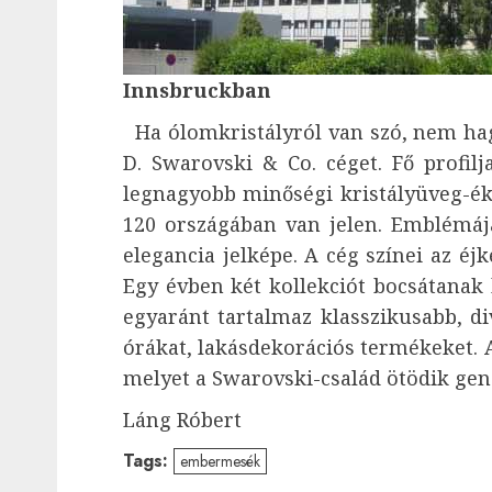
Innsbruckban
Ha ólomkristályról van szó, nem hagy
D. Swarovski & Co. céget. Fő profilj
legnagyobb minőségi kristályüveg-éks
120 országában van jelen. Emblémája
elegancia jelképe. A cég színei az éj
Egy évben két kollekciót bocsátanak ki
egyaránt tartalmaz klasszikusabb, di
órákat, lakásdekorációs termékeket. Az
melyet a Swarovski-család ötödik gene
Láng Róbert
Tags:
embermesék