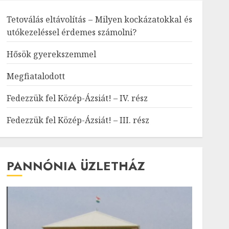
Tetoválás eltávolítás – Milyen kockázatokkal és
utókezeléssel érdemes számolni?
Hősök gyerekszemmel
Megfiatalodott
Fedezzük fel Közép-Ázsiát! – IV. rész
Fedezzük fel Közép-Ázsiát! – III. rész
PANNÓNIA ÜZLETHÁZ