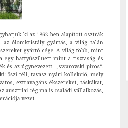
hatjuk ki az 1862-ben alapított osztrák
a az ólomkristály gyártás, a világ talán
zereket gyártó cége. A világ több, mint
 egy hattyúsziluett mint a tisztaság és
kék és az úgynevezett „swarovski-piros”.
: őszi-téli, tavasz-nyári kollekció, mely
vatos, extravagáns ékszereket, táskákat,
 ausztriai cég ma is családi vállalkozás,
rációja vezet.