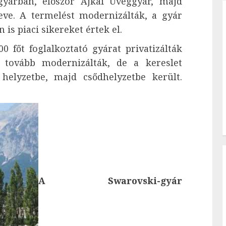
gyárban, először Ajkai Üveggyár, majd
neve. A termelést modernizálták, a gyár
 is piaci sikereket értek el.
főt foglalkoztató gyárat privatizálták
t tovább modernizálták, de a kereslet
helyzetbe, majd csődhelyzetbe került.
A Swarovski-gyár