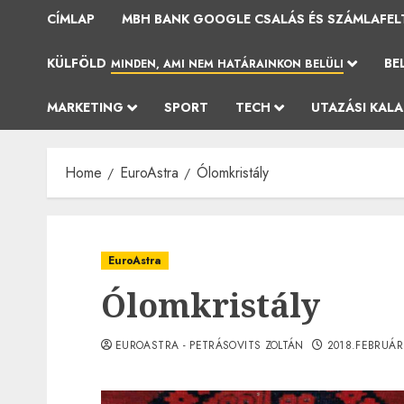
CÍMLAP
MBH BANK GOOGLE CSALÁS ÉS SZÁMLAFEL
KÜLFÖLD
BE
MINDEN, AMI NEM HATÁRAINKON BELÜLI
MARKETING
SPORT
TECH
UTAZÁSI KAL
Home
EuroAstra
Ólomkristály
EuroAstra
Ólomkristály
EUROASTRA - PETRÁSOVITS ZOLTÁN
2018.FEBRUÁR