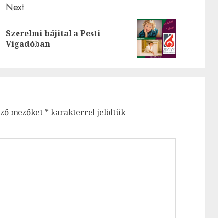
Next
Szerelmi bájital a Pesti
Previous
Next
Vígadóban
post:
post:
ező mezőket
*
karakterrel jelöltük