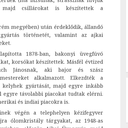
zerűek (ma bizsunak, strassznak hívjuk
, majd csillárokat is készítettek a
rém megyében) után érdeklődik, állandó
gyártás történetét, valamint az ajkai
eket.
totta 1878-ban, bakonyi üvegfúvó
at, korsókat készítettek. Másfél évtized
uch Jánosnak, aki bajor és szász
estereket alkalmazott. Elkezdték a
t, kelyhek gyártását, majd egyre inkább
 egyre távolabbi piacokat tudtak elérni.
rikai és indiai piacokra is.
k végén a telephelyen kézifegyver
újra ólomkristály tárgyakat, az 1948-as