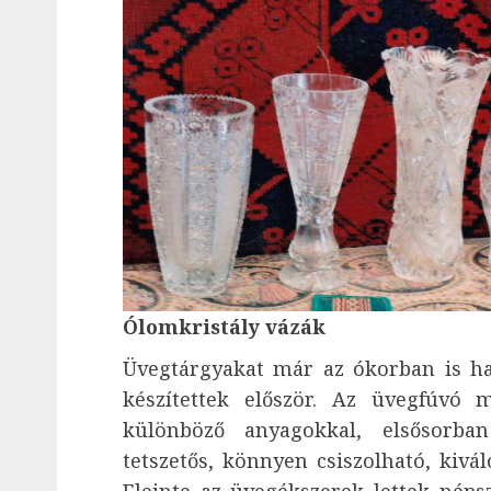
Ólomkristály vázák
Üvegtárgyakat már az ókorban is has
készítettek először. Az üvegfúvó 
különböző anyagokkal, elsősorba
tetszetős, könnyen csiszolható, kivál