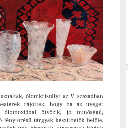
ználtak, ólomkristályt az V. században
mesterek rájöttek, hogy ha az üveget
n ólomoxiddal ötvözik, jó minőségű,
ó fénytörésű tárgyak készíthetők belőle.