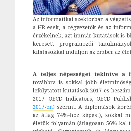
Az informatikai szektorban a végzetts
a HR-esek, a cégvezetők és az inform
érzékelnek, azt immár kutatások is bi
keresett programozói tanulmány
kilátásokkal induljon az ember az éle
A teljes népességet tekintve a 
továbbra is sokkal jobb életminős
lefolytatott kutatások 2017-es beszám
2017: OECD Indicators, OECD Publis
2017-en
) szerint. A diplomások köré
az átlag 74%-hoz képest), sokkal m
életük folyamán (átlagosan 56%-kal t