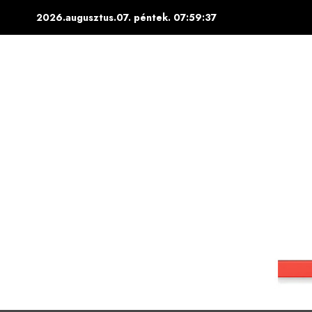
Skip
2026.augusztus.07. péntek.
07:59:38
to
content