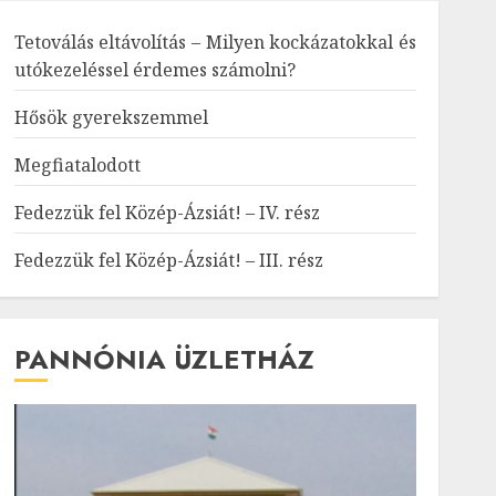
Tetoválás eltávolítás – Milyen kockázatokkal és
utókezeléssel érdemes számolni?
Hősök gyerekszemmel
Megfiatalodott
Fedezzük fel Közép-Ázsiát! – IV. rész
Fedezzük fel Közép-Ázsiát! – III. rész
PANNÓNIA ÜZLETHÁZ