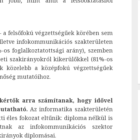
en jobb, mint amit a felsőoktatásból
– a felsőfokú végzettségűek körében sem
lletve infokommunikációs szakterületen
%-os foglalkoztatottsági arány), szemben
eti szakirányokról kikerülőkkel (81%-os
ak közelebb a középfokú végzettségűek
minőség mutatóihoz.
kértők arra számítanak, hogy idővel
utatható.
Az informatika szakterületén
ti éles fokozat eltűnik: diploma nélkül is
atnak az infokommunikációs szektor
kirányok diplomásai.