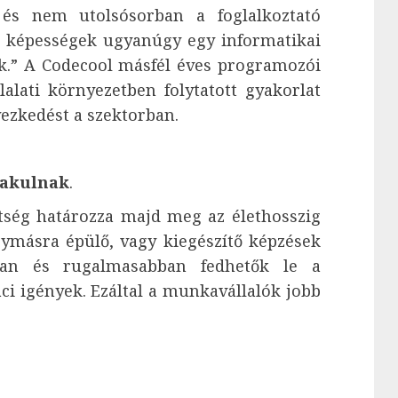
 és nem utolsósorban a foglalkoztató
i képességek ugyanúgy egy informatikai
ék.” A Codecool másfél éves programozói
alati környezetben folytatott gyakorlat
yezkedést a szektorban.
alakulnak
.
tség határozza majd meg az élethosszig
gymásra épülő, vagy kiegészítő képzések
bban és rugalmasabban fedhetők le a
ci igények. Ezáltal a munkavállalók jobb