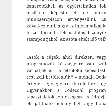
ismeretekkel, az egyértelműen job
felsőfokú képesítéssel, de info
munkaerőpiacon érvényesülni. 
következtetni, hogy az informatikai 
teszi a formális felsőoktatási bizonyí
szempontjából. Az azóta eltelt idő vélh
„Azok a cégek, ahol direkten, vagy
programozói készségekre van szü
várhatják el – a felsőfokú képesíté
rést kell betölteniük.” – mondja Boda
értenek egy-egy részterülethez, ug
Ugyanakkor a Codecool programo
tapasztalatok fontosságára is felhív
elsajátítható néhány hét vagy hón