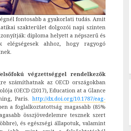
égnél fontosabb a gyakorlati tudás. Amit
atikai szakterület dolgozói napi szinten
zonyítják: diploma helyett a népszerű és
ok elégségesek ahhoz, hogy ragyogó
tnek.
felsőfokú végzettséggel rendelkezők
égre számíthatnak az OECD országokban
olója (OECD (2017), Education at a Glance
hing, Paris.
http://dx.doi.org/10.1787/eag-
ben a foglalkoztatottság magasabb (85%
agasabb összjövedelemre tesznek szert
öbbre), és egészségi állapotuk, valamint