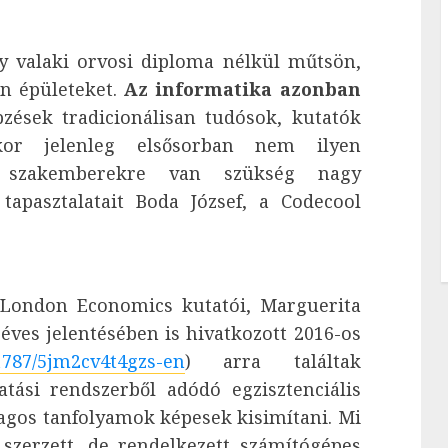
y valaki orvosi diploma nélkül műtsön,
en épületeket.
Az informatika azonban
zések tradicionálisan tudósok, kutatók
kkor jelenleg elsősorban nem ilyen
s szakemberekre van szükség nagy
apasztalatait Boda József, a Codecool
a London Economics kutatói, Marguerita
éves jelentésében is hivatkozott 2016-os
.1787/5jm2cv4t4gzs-en
) arra találtak
tási rendszerből adódó egzisztenciális
lagos tanfolyamok képesek kisimítani. Mi
 szerzett, de rendelkezett számítógépes