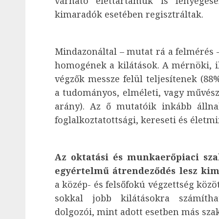
várható élettartamuk is lényeges
kimaradók esetében regisztráltak.
Mindazonáltal – mutat rá a felmérés 
homogének a kilátások. A mérnöki, i
végzők messze felül teljesítenek (88
a tudományos, elméleti, vagy művész
arány). Az ő mutatóik inkább álln
foglalkoztatottsági, kereseti és élet
Az oktatási és munkaerőpiaci sza
egyértelmű átrendeződés lesz kim
a közép- és felsőfokú végzettség közöt
sokkal jobb kilátásokra számíth
dolgozói, mint adott esetben más sza