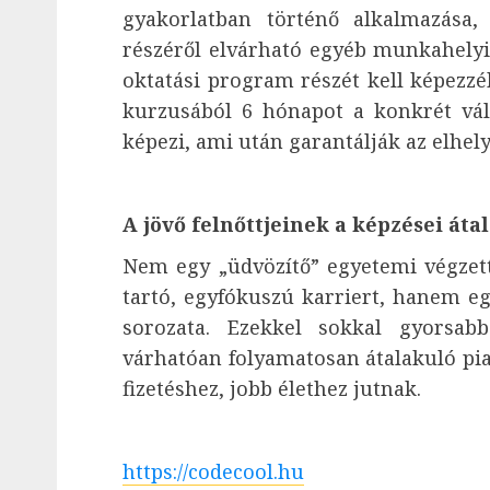
gyakorlatban történő alkalmazása,
részéről elvárható egyéb munkahely
oktatási program részét kell képezz
kurzusából 6 hónapot a konkrét váll
képezi, ami után garantálják az elhel
A jövő felnőttjeinek a képzései át
Nem egy „üdvözítő” egyetemi végzet
tartó, egyfókuszú karriert, hanem e
sorozata. Ezekkel sokkal gyorsa
várhatóan folyamatosan átalakuló pia
fizetéshez, jobb élethez jutnak.
https://codecool.hu