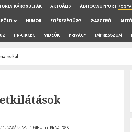
TÖRÉS KÁROSULTAK
AKTUÁLIS
ADHOC.SUPPORT
FOGYA
LFÖLD
HUMOR
EGÉSZSÉGÜGY
GASZTRÓ
AUT
AUZ
PR-CIKKEK
VIDEÓK
PRIVACY
IMPRESSZUM
oma nélkül
letkilátások
.11. VASÁRNAP.
4 MINUTES READ
0