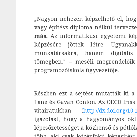
„Nagyon nehezen képzelhető el, hog
vagy építész diploma nélkül tervezz
más.
Az informatikusi egyetemi kép
képzésére jöttek létre. Ugyana
munkatársakra, hanem digitáli
tömegben.” – meséli megrendelőik t
programozóiskola ügyvezetője.
Részben ezt a sejtést mutatták ki 
Lane és Gavan Conlon. Az OECD friss 
vitairatukban (
http://dx.doi.org/10
igazolást, hogy a hagyományos okta
lépcsőzetességet a közbenső és pótló
több, aki csak középfokú képesítést