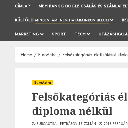
CÍMLAP
MBH BANK GOOGLE CSALÁS ÉS SZÁMLAFEL
KÜLFÖLD
BE
MINDEN, AMI NEM HATÁRAINKON BELÜLI
MARKETING
SPORT
TECH
UTAZÁSI KAL
Home
EuroAstra
Felsőkategóriás életkilátások dipl
EuroAstra
Felsőkategóriás é
diploma nélkül
EUROASTRA - PETRÁSOVITS ZOLTÁN
2018.FEBRUÁR