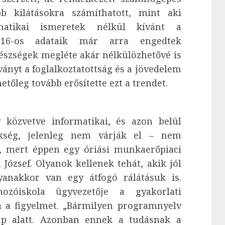
b kilátásokra számíthatott, mint aki
rmatikai ismeretek nélkül kívánt a
2016-os adataik már arra engedtek
készségek megléte akár nélkülözhetővé is
tványt a foglalkoztatottság és a jövedelem
etőleg tovább erősítette ezt a trendet.
 közvetve informatikai, és azon belül
kség, jelenleg nem várják el – nem
st, mert éppen egy óriási munkaerőpiaci
 József. Olyanok kellenek tehát, akik jól
yanakkor van egy átfogó rálátásuk is.
zóiskola ügyvezetője a gyakorlati
ja a figyelmet. „Bármilyen programnyelv
ap alatt. Azonban ennek a tudásnak a