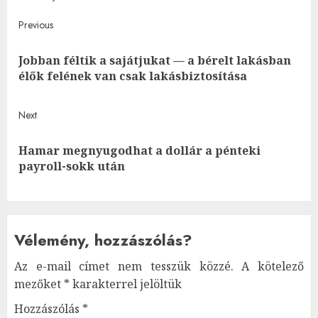
Post
Previous
navigation
Jobban féltik a sajátjukat — a bérelt lakásban
Pre
élők felének van csak lakásbiztosítása
post
Next
Hamar megnyugodhat a dollár a pénteki
Next
payroll-sokk után
post:
Vélemény, hozzászólás?
Az e-mail címet nem tesszük közzé.
A kötelező
mezőket
*
karakterrel jelöltük
Hozzászólás
*