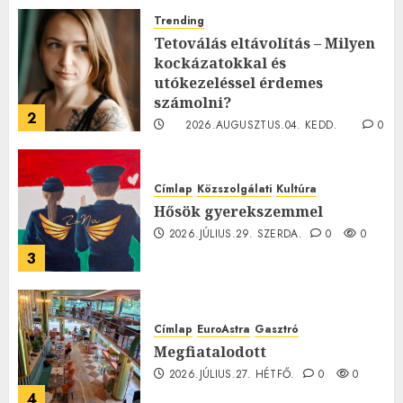
Trending
Tetoválás eltávolítás – Milyen
kockázatokkal és
utókezeléssel érdemes
számolni?
2
2026.AUGUSZTUS.04. KEDD.
0
0
Címlap
Közszolgálati
Kultúra
Hősök gyerekszemmel
2026.JÚLIUS.29. SZERDA.
0
0
3
Címlap
EuroAstra
Gasztró
Megfiatalodott
2026.JÚLIUS.27. HÉTFŐ.
0
0
4