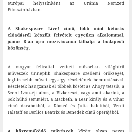
európai helyszínként az Uránia Nemzeti
Filmszínházban.
A Shakespeare Live! című, több mint kétórás
előadásról készült felvételt egyetlen alkalommal,
június 8-án újra mozivásznon láthatja a budapesti
közönség.
A magyar felirattal vetített műsorban világhírű
művészek ünneplik Shakespeare szellemi örökségét,
leghíresebb művei egy-egy részletének bemutatásával.
Részletek hangzanak el többek között az Ahogy tetszik, a
Szent Iván-éji álom, a Vízkereszt, vagy amit akartok, a
Sok hűhó semmiért, a Macbeth, a Lear király és A vihar
című darabokból, a Rómeó és Júlia balettből, Verdi
Falstaff és Berlioz Beatrix és Benedek című operájából.
A közreműködő művészek
között olyan neves