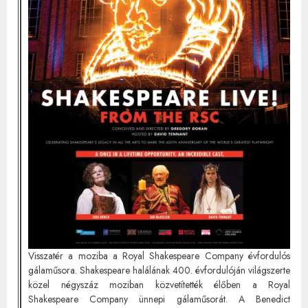
Visszatér a moziba a Royal Shakespeare Company évfordulós
gálaműsora. Shakespeare halálának 400. évfordulóján világszerte
közel négyszáz moziban közvetítették élőben a Royal
Shakespeare Company ünnepi gálaműsorát. A Benedict