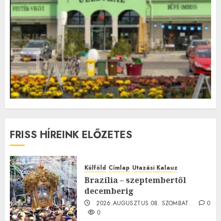
FRISS HÍREINK ELŐZETES
Külföld
Címlap
Utazási Kalauz
Brazília – szeptembertől
decemberig
2026.AUGUSZTUS.08. SZOMBAT.
0
0