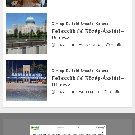
Címlap
Külföld
Utazási Kalauz
Fedezzük fel Közép-Ázsiát! –
IV. rész
2026.JÚLIUS.25. SZOMBAT.
0
0
Címlap
Külföld
Utazási Kalauz
Fedezzük fel Közép-Ázsiát! –
III. rész
2026.JÚLIUS.24. PÉNTEK.
0
0