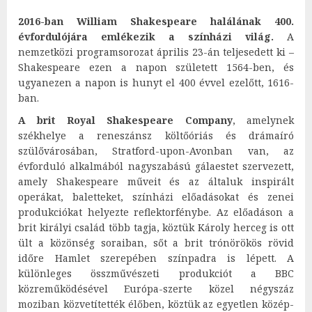
2016-ban William Shakespeare halálának 400.
évfordulójára emlékezik a színházi világ.
A
nemzetközi programsorozat április 23-án teljesedett ki –
Shakespeare ezen a napon született 1564-ben, és
ugyanezen a napon is hunyt el 400 évvel ezelőtt, 1616-
ban.
A brit Royal Shakespeare Company
, amelynek
székhelye a reneszánsz költőóriás és drámaíró
szülővárosában, Stratford-upon-Avonban van, az
évforduló alkalmából nagyszabású gálaestet szervezett,
amely Shakespeare műveit és az általuk inspirált
operákat, baletteket, színházi előadásokat és zenei
produkciókat helyezte reflektorfénybe. Az előadáson a
brit királyi család több tagja, köztük Károly herceg is ott
ült a közönség soraiban, sőt a brit trónörökös rövid
időre Hamlet szerepében színpadra is lépett. A
különleges összművészeti produkciót a BBC
közreműködésével Európa-szerte közel négyszáz
moziban közvetítették élőben, köztük az egyetlen közép-