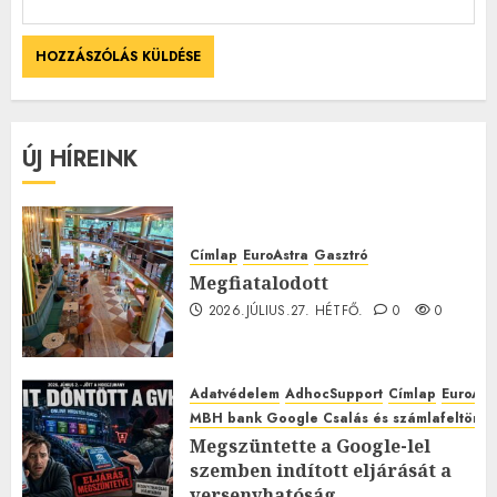
ÚJ HÍREINK
Címlap
EuroAstra
Gasztró
Megfiatalodott
2026.JÚLIUS.27. HÉTFŐ.
0
0
Adatvédelem
AdhocSupport
Címlap
EuroAst
MBH bank Google Csalás és számlafeltörés 
Megszüntette a Google-lel
szemben indított eljárását a
versenyhatóság,