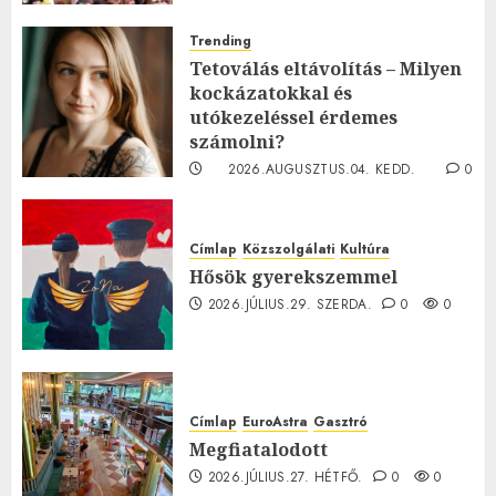
Trending
Tetoválás eltávolítás – Milyen
kockázatokkal és
utókezeléssel érdemes
számolni?
2026.AUGUSZTUS.04. KEDD.
0
0
Címlap
Közszolgálati
Kultúra
Hősök gyerekszemmel
2026.JÚLIUS.29. SZERDA.
0
0
Címlap
EuroAstra
Gasztró
Megfiatalodott
2026.JÚLIUS.27. HÉTFŐ.
0
0