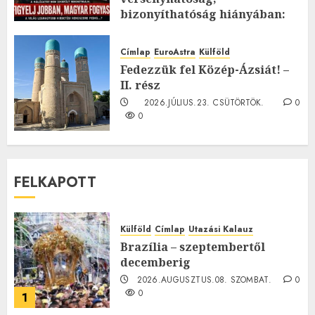
bizonyíthatóság hiányában:
TE mit gondolsz erről?
2026.JÚLIUS.23. CSÜTÖRTÖK.
0
Címlap
EuroAstra
Külföld
0
Fedezzük fel Közép-Ázsiát! –
II. rész
2026.JÚLIUS.23. CSÜTÖRTÖK.
0
0
FELKAPOTT
Külföld
Címlap
Utazási Kalauz
Brazília – szeptembertől
decemberig
2026.AUGUSZTUS.08. SZOMBAT.
0
0
1