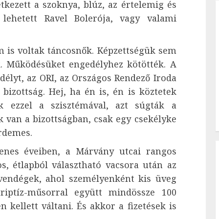
etkezett a szoknya, blúz, az értelemig és
 lehetett Ravel Bolerója, vagy valami
 is voltak táncosnők. Képzettségük sem
uk. Működésüket engedélyhez kötötték. A
délyt, az ORI, az Országos Rendező Iroda
 bizottság. Hej, ha én is, én is köztetek
k ezzel a szisztémával, azt súgták a
k van a bizottságban, csak egy csekélyke
érdemes.
nes éveiben, a Márvány utcai rangos
s, étlapból választható vacsora után az
 vendégek, ahol személyenként kis üveg
riptíz-műsorral együtt mindössze 100
n kellett váltani. És akkor a fizetések is