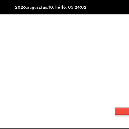
Skip
2026.augusztus.10. hétfő.
05:24:03
to
content