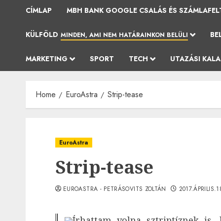
CÍMLAP
MBH BANK GOOGLE CSALÁS ÉS SZÁMLAFEL
KÜLFÖLD
BE
MINDEN, AMI NEM HATÁRAINKON BELÜLI
MARKETING
SPORT
TECH
UTAZÁSI KAL
Home
EuroAstra
Strip-tease
EuroAstra
Strip-tease
EUROASTRA - PETRÁSOVITS ZOLTÁN
2017.ÁPRILIS.1
Írhattam volna sztriptíznek is,