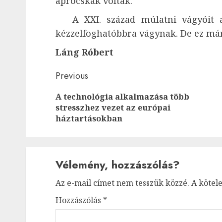
aprócskák voltak.
A XXI. század múlatni vágyóit a 
kézzelfoghatóbbra vágynak. De ez má
Láng Róbert
Post
Previous
navigation
A technológia alkalmazása több
stresszhez vezet az európai
háztartásokban
Vélemény, hozzászólás?
Az e-mail címet nem tesszük közzé.
A kötel
Hozzászólás
*