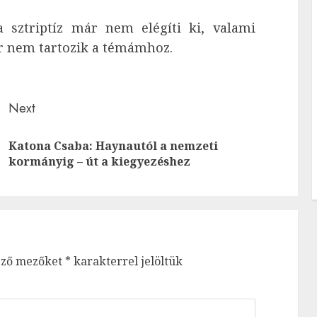
sztriptíz már nem elégíti ki, valami
r nem tartozik a témámhoz.
Next
Katona Csaba: Haynautól a nemzeti
Previous
Next
kormányig – út a kiegyezéshez
post:
post:
ező mezőket
*
karakterrel jelöltük