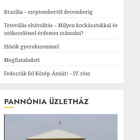
Brazília – szeptembertől decemberig
Tetoválás eltávolítás – Milyen kockázatokkal és
utókezeléssel érdemes számolni?
Hősök gyerekszemmel
Megfiatalodott
Fedezzük fel Közép-Ázsiát! – IV. rész
PANNÓNIA ÜZLETHÁZ