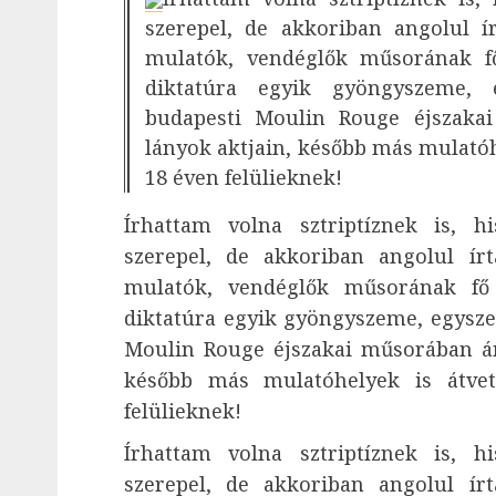
szerepel, de akkoriban angolul í
mulatók, vendéglők műsorának fő
diktatúra egyik gyöngyszeme, 
budapesti Moulin Rouge éjszaka
lányok aktjain, később más mulatóhe
18 éven felülieknek!
Írhattam volna sztriptíznek is, h
szerepel, de akkoriban angolul ír
mulatók, vendéglők műsorának fő 
diktatúra egyik gyöngyszeme, egysze
Moulin Rouge éjszakai műsorában ám
később más mulatóhelyek is átvet
felülieknek!
Írhattam volna sztriptíznek is, h
szerepel, de akkoriban angolul ír