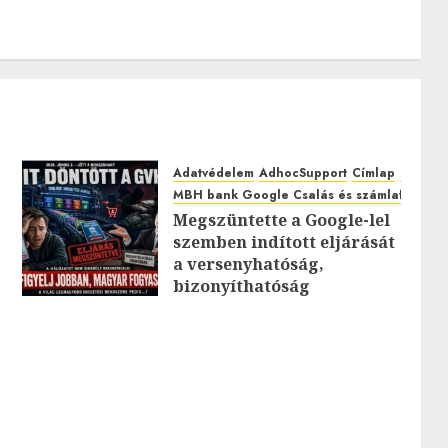
Adatvédelem
AdhocSupport
Címlap
EuroAst
MBH bank Google Csalás és számlafeltörés
Megszüntette a Google-lel
szemben indított eljárását
0
a versenyhatóság,
bizonyíthatóság
hiányában: TE mit
gondolsz erről?
2026.JÚLIUS.23. CSÜTÖRTÖK.
0
0
0