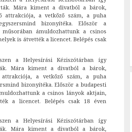
rták. Mára kiment a divatból a bárok,
 attrakciója, a vetkőző szám, a puha
egyszersmind bizonyítéka. Először a
i műsorában ámuldozhattunk a csinos
lyek is átvették a licencet. Belépés csak
iszen a Helyesírási Kéziszótárban így
ták. Mára kiment a divatból a bárok,
attrakciója, a vetkőző szám, a puha
rsmind bizonyítéka. Először a budapesti
uldozhattunk a csinos lányok aktjain,
ték a licencet. Belépés csak 18 éven
iszen a Helyesírási Kéziszótárban így
ták. Mára kiment a divatból a bárok,