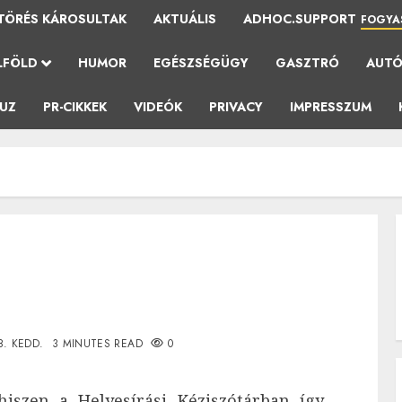
TÖRÉS KÁROSULTAK
AKTUÁLIS
ADHOC.SUPPORT
FOGYA
LFÖLD
HUMOR
EGÉSZSÉGÜGY
GASZTRÓ
AUT
AUZ
PR-CIKKEK
VIDEÓK
PRIVACY
IMPRESSZUM
8. KEDD.
3 MINUTES READ
0
 hiszen a Helyesírási Kéziszótárban így