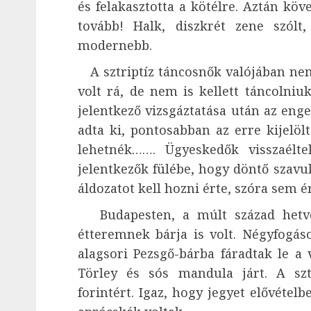
és felakasztotta a kötélre. Aztán köv
tovább! Halk, diszkrét zene szólt,
modernebb.
A sztriptíz táncosnők valójában nem
volt rá, de nem is kellett táncolni
jelentkező vizsgáztatása után az enge
adta ki, pontosabban az erre kijelölt
lehetnék……. Ügyeskedők visszaélte
jelentkezők fülébe, hogy döntő szavu
áldozatot kell hozni érte, szóra sem 
Budapesten, a múlt század hetve
étteremnek bárja is volt. Négyfogáso
alagsori Pezsgő-bárba fáradtak le a
Törley és sós mandula járt. A szt
forintért. Igaz, hogy jegyet elővételbe