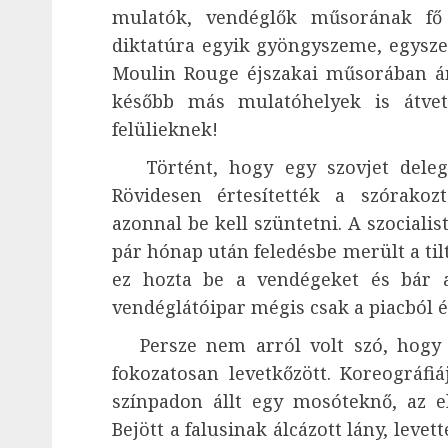
mulatók, vendéglők műsorának fő 
diktatúra egyik gyöngyszeme, egysze
Moulin Rouge éjszakai műsorában ám
később más mulatóhelyek is átvet
felülieknek!
Történt, hogy egy szovjet delegá
Rövidesen értesítették a szórakozt
azonnal be kell szüntetni. A szocial
pár hónap után feledésbe merült a tilt
ez hozta be a vendégeket és bár 
vendéglátóipar mégis csak a piacból él
Persze nem arról volt szó, hogy be
fokozatosan levetkőzött. Koreográfiá
színpadon állt egy mosóteknő, az el
Bejött a falusinak álcázott lány, levet