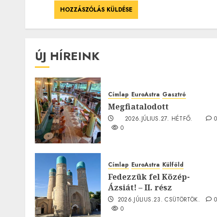
ÚJ HÍREINK
Címlap
EuroAstra
Gasztró
Megfiatalodott
2026.JÚLIUS.27. HÉTFŐ.
0
Címlap
EuroAstra
Külföld
Fedezzük fel Közép-
Ázsiát! – II. rész
2026.JÚLIUS.23. CSÜTÖRTÖK.
0