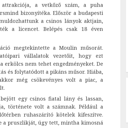
attrakciója, a vetkőző szám, a puha
rsmind bizonyítéka. Először a budapesti
uldozhattunk a csinos lányok aktjain,
ték a licencet. Belépés csak 18 éven
ció megtekintette a Moulin műsorát.
atóipari vállalatok vezetőit, hogy ezt
ista erkölcs nem tehet engedményeket. De
ás és folytatódott a pikáns műsor. Hiába,
akkor még csökevényes volt a piac, a
t.
jött egy csinos fiatal lány és lassan,
ja, története volt a számnak. Például a
őtérben ruhaszárító kötelek kifeszítve.
te a pruszlikját, úgy tett, mintha kimosná