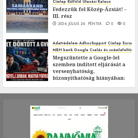
Címlap
Külföld
Utazási Kalauz
Fedezzük fel Közép-Ázsiát! –
III. rész
2026.JÚLIUS.24. PÉNTEK.
0
0
Adatvédelem
AdhocSupport
Címlap
EuroAst
MBH bank Google Csalás és számlafeltörés 
Megszüntette a Google-lel
szemben indított eljárását a
versenyhatóság,
bizonyíthatóság hiányában:
TE mit gondolsz erről?
2026.JÚLIUS.23. CSÜTÖRTÖK.
0
0