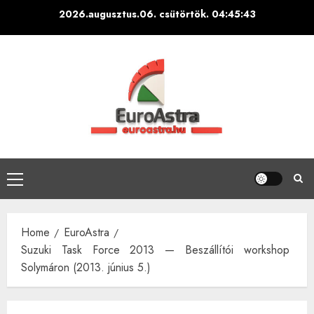
Skip
2026.augusztus.06. csütörtök.
04:45:44
to
content
Primary
Menu
Home
EuroAstra
Suzuki Task Force 2013 — Beszállítói workshop
Solymáron (2013. június 5.)