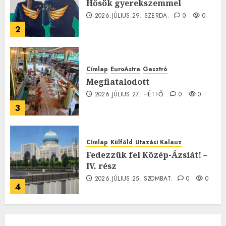
Hősök gyerekszemmel
2026.JÚLIUS.29. SZERDA.
0
0
2
Címlap
EuroAstra
Gasztró
Megfiatalodott
2026.JÚLIUS.27. HÉTFŐ.
0
0
3
Címlap
Külföld
Utazási Kalauz
Fedezzük fel Közép-Ázsiát! –
IV. rész
2026.JÚLIUS.25. SZOMBAT.
0
0
4