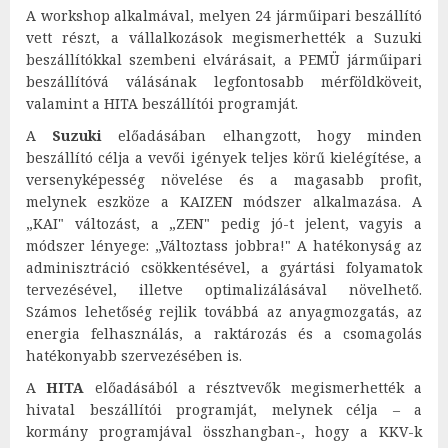
A workshop alkalmával, melyen 24 járműipari beszállító
vett részt, a vállalkozások megismerhették a Suzuki
beszállítókkal szembeni elvárásait, a PEMÜ járműipari
beszállítóvá válásának legfontosabb mérföldköveit,
valamint a HITA beszállítói programját.
A
Suzuki
előadásában elhangzott, hogy minden
beszállító célja a vevői igények teljes körű kielégítése, a
versenyképesség növelése és a magasabb profit,
melynek eszköze a KAIZEN módszer alkalmazása. A
„KAI" változást, a „ZEN" pedig jó-t jelent, vagyis a
módszer lényege: „Változtass jobbra!" A hatékonyság az
adminisztráció csökkentésével, a gyártási folyamatok
tervezésével, illetve optimalizálásával növelhető.
Számos lehetőség rejlik továbbá az anyagmozgatás, az
energia felhasználás, a raktározás és a csomagolás
hatékonyabb szervezésében is.
A
HITA
előadásából a résztvevők megismerhették a
hivatal beszállítói programját, melynek célja – a
kormány programjával összhangban-, hogy a KKV-k