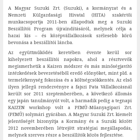
A Magyar Suzuki Zrt. (Suzuki), a kormányzat és a
Nemzeti Külgazdasági Hivatal (HITA) szakértői
munkacsoportja 2011-ben állapodtak meg a Suzuki
Beszállítói Program újraindításáról, melynek célja a
hazai kis – és középvállalkozások szélesebb körű
bevonása a beszállítói láncba.
Az együttműködés keretében évente kerül sor
kihelyezett beszállítói napokra, ahol a résztvevők
megismerhetik a Kaizen módszer és más minőségjavító
intézkedések bevezetéséből eredő előnyöket, mint pld. a
termelékenység fokozása és a költségcsökkentés. Az első
ilyen jellegű rendezvényre a fajszi Pata Vállalkozásnál
került sor 2011 szeptemberében, a következő állomás
egy japán tanulmányút volt, a harmadik pedig a tegnapi
KAIZEN workshop volt a PEMÜ-Műanyagipari Zrt.
(PEMÜ) solymári gyárában. A Magyar Suzuki Zrt. kiemelt
jelentőségét bizonyítja a Kormány és a Suzuki között
2012 novemberében létrejött stratégiai megállapodás,
melynek szerves része a beszállítók közös fejlesztése.