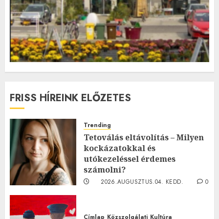
FRISS HÍREINK ELŐZETES
Trending
Tetoválás eltávolítás – Milyen
kockázatokkal és
utókezeléssel érdemes
számolni?
2026.AUGUSZTUS.04. KEDD.
0
0
Címlap
Közszolgálati
Kultúra