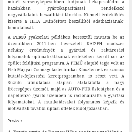
minél versenyképesebben tudjanak bekapcsolódni a
hazánkban gyártókapacitással rendelkező
nagyvállalatok beszállítási láncába. Kiemelt érdeklődés
kísérte a HITA „Minősített beszállítói adatbázisának"
bemutatását.
A
PEMÜ
gyakorlati példákon keresztül mutatta be az
üzemükben 2011-ben bevezetett KAIZEN módszer
néhány eredményét: a gyártási és raktározási
folyamatok optimalizálásának érdekében került sor az
épület felújítási programra. A PEMÜ alapító tagja volt az
Első Magyar Csomagolástechnikai Klaszternek és számos
kutatás-fejlesztési keretprogramban is részt vett. A
Suzuki útmutatása alapján átalakította a nagy
fröccsgépes üzemét, majd az AUTO-PUR üzletágban és a
napellenző gyártó üzemben is racionalizálta a gyártási
folyamatokat. A munkatársakat folyamatos képzik és
motiváltak további újítási ötletek kidolgozásában.
Post
Previous