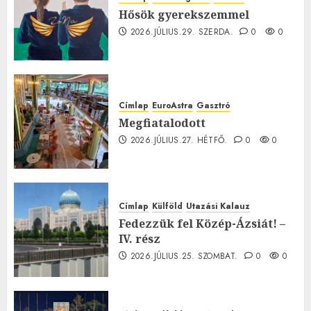
Hősök gyerekszemmel
2026.JÚLIUS.29. SZERDA.
0
0
Címlap
EuroAstra
Gasztró
Megfiatalodott
2026.JÚLIUS.27. HÉTFŐ.
0
0
Címlap
Külföld
Utazási Kalauz
Fedezzük fel Közép-Ázsiát! –
IV. rész
2026.JÚLIUS.25. SZOMBAT.
0
0