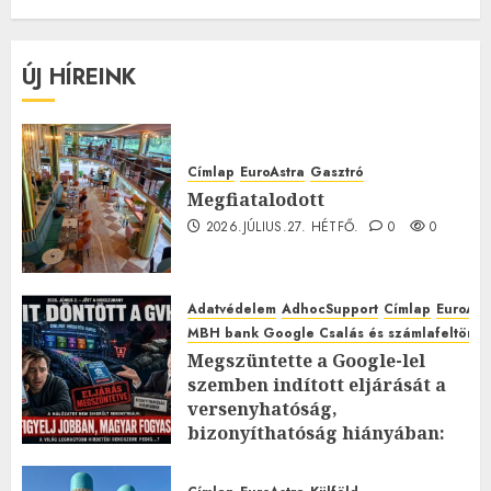
ÚJ HÍREINK
Címlap
EuroAstra
Gasztró
Megfiatalodott
2026.JÚLIUS.27. HÉTFŐ.
0
0
Adatvédelem
AdhocSupport
Címlap
EuroAst
MBH bank Google Csalás és számlafeltörés 
Megszüntette a Google-lel
szemben indított eljárását a
versenyhatóság,
bizonyíthatóság hiányában:
TE mit gondolsz erről?
2026.JÚLIUS.23. CSÜTÖRTÖK.
0