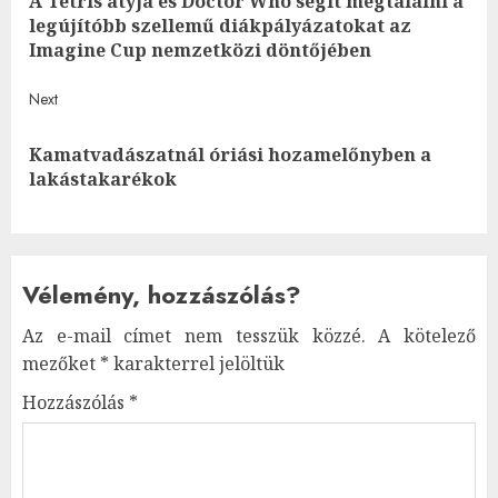
A Tetris atyja és Doctor Who segít megtalálni a
navigation
Pre
legújítóbb szellemű diákpályázatokat az
post
Imagine Cup nemzetközi döntőjében
Next
Kamatvadászatnál óriási hozamelőnyben a
Next
lakástakarékok
post:
Vélemény, hozzászólás?
Az e-mail címet nem tesszük közzé.
A kötelező
mezőket
*
karakterrel jelöltük
Hozzászólás
*