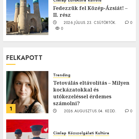
Címlap
EuroAstra
Külföld
0
Fedezzük fel Közép-Ázsiát! –
II. rész
2026.JÚLIUS.23. CSÜTÖRTÖK.
0
0
FELKAPOTT
Trending
Tetoválás eltávolítás – Milyen
kockázatokkal és
utókezeléssel érdemes
számolni?
1
2026.AUGUSZTUS.04. KEDD.
0
0
Címlap
Közszolgálati
Kultúra