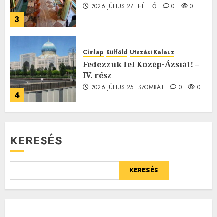
2026.JÚLIUS.27. HÉTFŐ.
0
0
3
Címlap
Külföld
Utazási Kalauz
Fedezzük fel Közép-Ázsiát! –
IV. rész
2026.JÚLIUS.25. SZOMBAT.
0
0
4
KERESÉS
KERESÉS