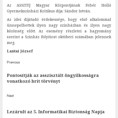
Az ASSITEJ Magyar Központjának Fehér Holló
Gyermekszínházi Kritikus díja: Sándor István.
Az idei díjátadó érdekessége, hogy első alkalommal
ünnepelhettek ilyen nagy színházban és ilyen nagy
közönség előtt. Az esemény részletei a hagyomány
szerint a Színház folyóirat októberi számában jelennek
meg.
Lantai József
Post
Previous
navigation
Pontosítják az asszisztált öngyilkosságra
Pre
vonatkozó brit törvényt
post
Next
Next
Lezárult az 5. Informatikai Biztonság Napja
post: