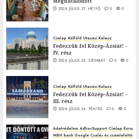
Megfiatalodott
2026.JÚLIUS.27. HÉTFŐ.
0
0
Címlap
Külföld
Utazási Kalauz
Fedezzük fel Közép-Ázsiát! –
IV. rész
2026.JÚLIUS.25. SZOMBAT.
0
0
Címlap
Külföld
Utazási Kalauz
Fedezzük fel Közép-Ázsiát! –
III. rész
2026.JÚLIUS.24. PÉNTEK.
0
0
Adatvédelem
AdhocSupport
Címlap
EuroAst
MBH bank Google Csalás és számlafeltörés 