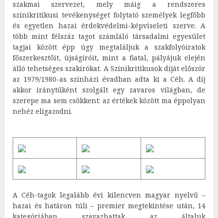
szakmai szervezet, mely máig a rendszeres
színikritikusi tevékenységet folytató személyek legfőbb
és egyetlen hazai érdekvédelmi-képviseleti szerve. A
több mint félszáz tagot számláló társadalmi egyesület
tagjai között épp úgy megtaláljuk a szakfolyóiratok
főszerkesztőit, újságíróit, mint a fiatal, pályájuk elején
álló tehetséges szakírókat. A Színikritikusok díját először
az 1979/1980-as színházi évadban adta ki a Céh. A díj
akkor iránytűként szolgált egy zavaros világban, de
szerepe ma sem csökkent: az értékek között ma éppolyan
nehéz eligazodni.
A Céh-tagok legalább évi kilencven magyar nyelvű –
hazai és határon túli – premier megtekintése után, 14
kategóriában szavazhattak az általuk