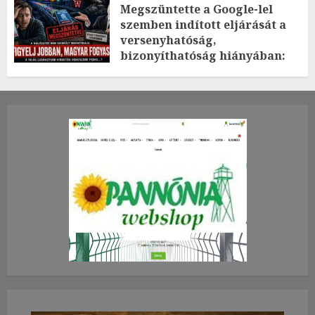
Megszüntette a Google-lel
szemben indított eljárását a
versenyhatóság,
bizonyíthatóság hiányában:
TE mit gondolsz erről?
2026.JÚLIUS.23. CSÜTÖRTÖK.
0
0