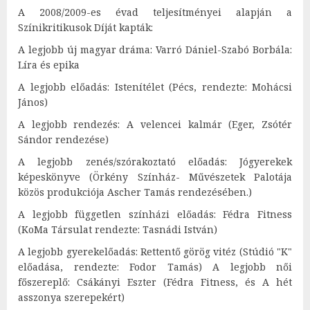
A 2008/2009-es évad teljesítményei alapján a
Színikritikusok Díját kapták:
A legjobb új magyar dráma: Varró Dániel-Szabó Borbála:
Líra és epika
A legjobb előadás: Istenítélet (Pécs, rendezte: Mohácsi
János)
A legjobb rendezés: A velencei kalmár (Eger, Zsótér
Sándor rendezése)
A legjobb zenés/szórakoztató előadás: Jógyerekek
képeskönyve (Örkény Színház- Művészetek Palotája
közös produkciója Ascher Tamás rendezésében.)
A legjobb független színházi előadás: Fédra Fitness
(KoMa Társulat rendezte: Tasnádi István)
A legjobb gyerekelőadás: Rettentő görög vitéz (Stúdió "K"
előadása, rendezte: Fodor Tamás) A legjobb női
főszereplő: Csákányi Eszter (Fédra Fitness, és A hét
asszonya szerepekért)