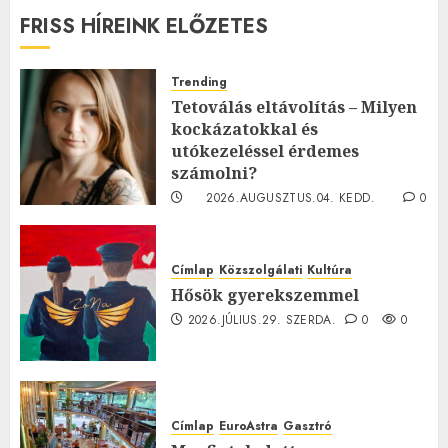
FRISS HÍREINK ELŐZETES
Trending
Tetoválás eltávolítás – Milyen
kockázatokkal és
utókezeléssel érdemes
számolni?
2026.AUGUSZTUS.04. KEDD.
0
0
Címlap
Közszolgálati
Kultúra
Hősök gyerekszemmel
2026.JÚLIUS.29. SZERDA.
0
0
Címlap
EuroAstra
Gasztró