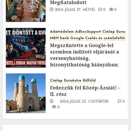
Megfiatalodott
2026.JÚLIUS.27. HÉTFŐ.
0
0
Adatvédelem
AdhocSupport
Címlap
EuroAst
MBH bank Google Csalás és számlafeltörés 
Megszüntette a Google-lel
szemben indított eljárását a
versenyhatóság,
bizonyíthatóság hiányában:
TE mit gondolsz erről?
2026.JÚLIUS.23. CSÜTÖRTÖK.
0
Címlap
EuroAstra
Külföld
0
Fedezzük fel Közép-Ázsiát! –
II. rész
2026.JÚLIUS.23. CSÜTÖRTÖK.
0
0