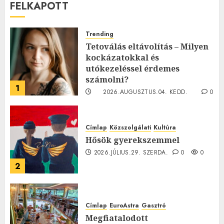
FELKAPOTT
Trending
Tetoválás eltávolítás – Milyen
kockázatokkal és
utókezeléssel érdemes
számolni?
1
2026.AUGUSZTUS.04. KEDD.
0
0
Címlap
Közszolgálati
Kultúra
Hősök gyerekszemmel
2026.JÚLIUS.29. SZERDA.
0
0
2
Címlap
EuroAstra
Gasztró
Megfiatalodott