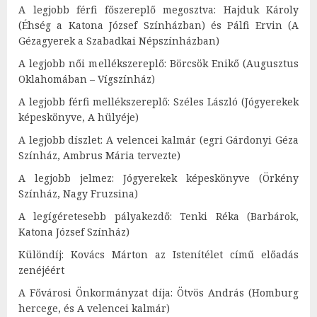
A legjobb férfi főszereplő megosztva: Hajduk Károly
(Éhség a Katona József Színházban) és Pálfi Ervin (A
Gézagyerek a Szabadkai Népszínházban)
A legjobb női mellékszereplő: Börcsök Enikő (Augusztus
Oklahomában – Vígszínház)
A legjobb férfi mellékszereplő: Széles László (Jógyerekek
képeskönyve, A hülyéje)
A legjobb díszlet: A velencei kalmár (egri Gárdonyi Géza
Színház, Ambrus Mária tervezte)
A legjobb jelmez: Jógyerekek képeskönyve (Örkény
Színház, Nagy Fruzsina)
A legígéretesebb pályakezdő: Tenki Réka (Barbárok,
Katona József Színház)
Különdíj: Kovács Márton az Istenítélet című előadás
zenéjéért
A Fővárosi Önkormányzat díja: Ötvös András (Homburg
hercege, és A velencei kalmár)