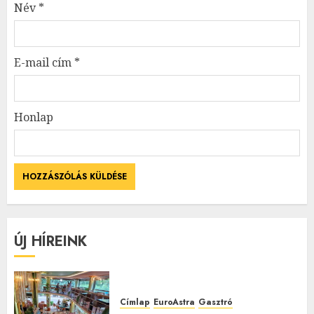
Név
*
E-mail cím
*
Honlap
ÚJ HÍREINK
Címlap
EuroAstra
Gasztró