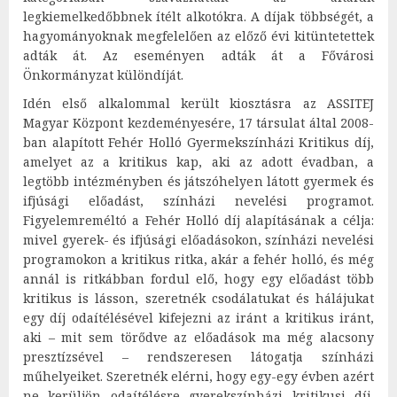
legkiemelkedőbbnek ítélt alkotókra. A díjak többségét, a
hagyományoknak megfelelően az előző évi kitüntetettek
adták át. Az eseményen adták át a Fővárosi
Önkormányzat különdíját.
Idén első alkalommal került kiosztásra az ASSITEJ
Magyar Központ kezdeményesére, 17 társulat által 2008-
ban alapított Fehér Holló Gyermekszínházi Kritikus díj,
amelyet az a kritikus kap, aki az adott évadban, a
legtöbb intézményben és játszóhelyen látott gyermek és
ifjúsági előadást, színházi nevelési programot.
Figyelemreméltó a Fehér Holló díj alapításának a célja:
mivel gyerek- és ifjúsági előadásokon, színházi nevelési
programokon a kritikus ritka, akár a fehér holló, és még
annál is ritkábban fordul elő, hogy egy előadást több
kritikus is lásson, szeretnék csodálatukat és hálájukat
egy díj odaítélésével kifejezni az iránt a kritikus iránt,
aki – mit sem törődve az előadások ma még alacsony
presztízsével – rendszeresen látogatja színházi
műhelyeiket. Szeretnék elérni, hogy egy-egy évben azért
ne kerüljön odaítélésre gyerekszínházi kritikusi díj,