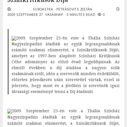
EUROASTRA - PETRÁSOVITS ZOLTÁN
2009.SZEPTEMBER.27. VASÁRNAP.
5 MINUTES READ
0
2009. Szeptember 25-én este a Thália Színház
Nagyszínpadán átadták az egyik legrangosabbnak
számító szakmai elismerést, a Színikritikusok Díját,
amelyet az 1997-ben alapított Színházi Kritikusok
Céhe adományoz az előző évad legjobbjainak. Az
elmúlt években a díj átadása a nagyon szűk
szakmának szólt, idén a szervezők minden érdeklődőt,
előzetes jelentkezés után szeretettel vártak, ezzel is
jelezvén, hogy most és a jövőben is szeretnék igazi
társasági eseménnyé tenni a Díj átadását.
2009. Szeptember 25-én este a Thália Színház
Nagyszínpadán átadták az egyik legrangosabbnak
számító szakmai elismerést, a Színikritikusok Díját,