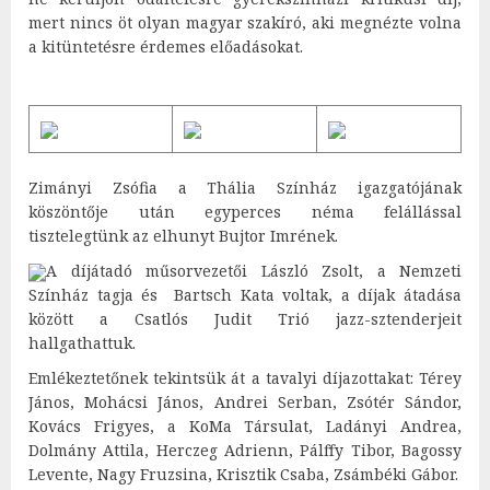
mert nincs öt olyan magyar szakíró, aki megnézte volna
a kitüntetésre érdemes előadásokat.
Zimányi Zsófia a Thália Színház igazgatójának
köszöntője után egyperces néma felállással
tisztelegtünk az elhunyt Bujtor Imrének.
A díjátadó műsorvezetői László Zsolt, a Nemzeti
Színház tagja és Bartsch Kata voltak, a díjak átadása
között a Csatlós Judit Trió jazz-sztenderjeit
hallgathattuk.
Emlékeztetőnek tekintsük át a tavalyi díjazottakat: Térey
János, Mohácsi János, Andrei Serban, Zsótér Sándor,
Kovács Frigyes, a KoMa Társulat, Ladányi Andrea,
Dolmány Attila, Herczeg Adrienn, Pálffy Tibor, Bagossy
Levente, Nagy Fruzsina, Krisztik Csaba, Zsámbéki Gábor.