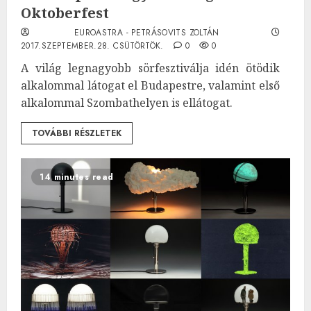
Oktoberfest
EUROASTRA - PETRÁSOVITS ZOLTÁN
2017.SZEPTEMBER.28. CSÜTÖRTÖK.
0
0
A világ legnagyobb sörfesztiválja idén ötödik
alkalommal látogat el Budapestre, valamint első
alkalommal Szombathelyen is ellátogat.
TOVÁBBI RÉSZLETEK
14 minutes read