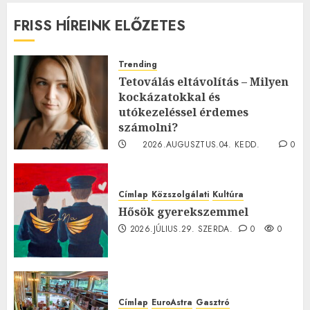
FRISS HÍREINK ELŐZETES
Trending
Tetoválás eltávolítás – Milyen
kockázatokkal és
utókezeléssel érdemes
számolni?
2026.AUGUSZTUS.04. KEDD.
0
0
Címlap
Közszolgálati
Kultúra
Hősök gyerekszemmel
2026.JÚLIUS.29. SZERDA.
0
0
Címlap
EuroAstra
Gasztró