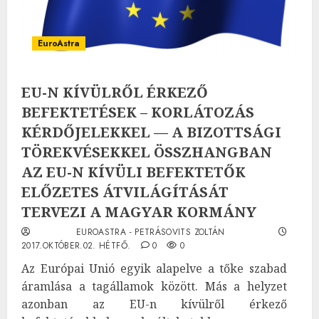
EuroAstra
EU-N KÍVÜLRŐL ÉRKEZŐ
BEFEKTETÉSEK – KORLÁTOZÁS
KÉRDŐJELEKKEL — A BIZOTTSÁGI
TÖREKVÉSEKKEL ÖSSZHANGBAN
AZ EU-N KÍVÜLI BEFEKTETŐK
ELŐZETES ÁTVILÁGÍTÁSÁT
TERVEZI A MAGYAR KORMÁNY
EUROASTRA - PETRÁSOVITS ZOLTÁN
2017.OKTÓBER.02. HÉTFŐ.
0
0
Az Európai Unió egyik alapelve a tőke szabad
áramlása a tagállamok között. Más a helyzet
azonban az EU-n kívülről érkező