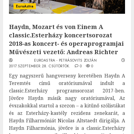
EuroAstra
Haydn, Mozart és von Einem A
classic.Esterházy koncertsorozat
2018-as koncert- és operaprogramjai
Művészeti vezető: Andreas Richter
EUROASTRA - PETRÁSOVITS ZOLTÁN
2017.SZEPTEMBER.28. CSÜTÖRTÖK.
0
0
Egy nagyszerű hangverseny keretében Haydn A
Teremtés című oratóriumával indult a
classic.Esterházy programsorozat 2017-ben.
Jövőre Haydn másik nagy oratóriumával, Az
évszakokkal startol a szezon – a kitűnő szólistákat
és az Esterházy-kastély rezidens zenekarát, a
Haydn Filharmóniát Nicolas Altstaedt dirigálja. A
Haydn Filharmónia, jövőre is a classic.Esterházy