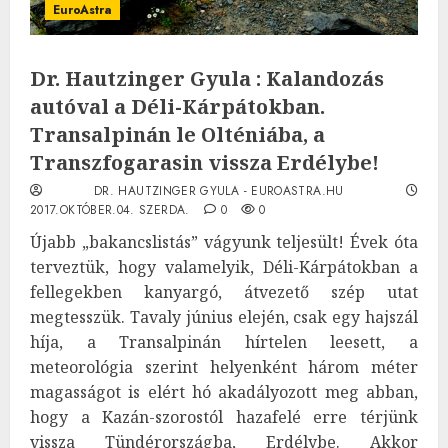
EuroAstra
Dr. Hautzinger Gyula : Kalandozás
autóval a Déli-Kárpátokban.
Transalpinán le Olténiába, a
Transzfogarasin vissza Erdélybe!
DR. HAUTZINGER GYULA - EUROASTRA.HU
2017.OKTÓBER.04. SZERDA.
0
0
Újabb „bakancslistás” vágyunk teljesült! Évek óta
terveztük, hogy valamelyik, Déli-Kárpátokban a
fellegekben kanyargó, átvezető szép utat
megtesszük. Tavaly június elején, csak egy hajszál
híja, a Transalpinán hírtelen leesett, a
meteorológia szerint helyenként három méter
magasságot is elért hó akadályozott meg abban,
hogy a Kazán-szorostól hazafelé erre térjünk
vissza Tündérországba, Erdélybe. Akkor