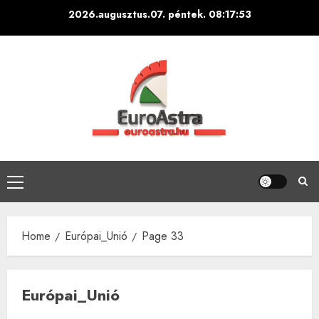
Skip
2026.augusztus.07. péntek.
08:17:55
to
content
Primary
Menu
Home
Európai_Unió
Page 33
Európai_Unió