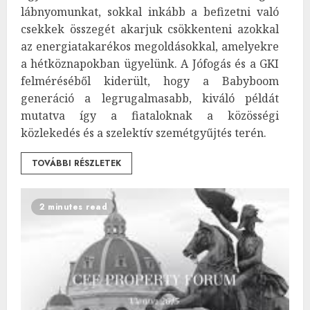
lábnyomunkat, sokkal inkább a befizetni való
csekkek összegét akarjuk csökkenteni azokkal
az energiatakarékos megoldásokkal, amelyekre
a hétköznapokban ügyelünk. A Jófogás és a GKI
felméréséből kiderült, hogy a Babyboom
generáció a legrugalmasabb, kiváló példát
mutatva így a fiataloknak a közösségi
közlekedés és a szelektív szemétgyűjtés terén.
TOVÁBBI RÉSZLETEK
2 minutes read