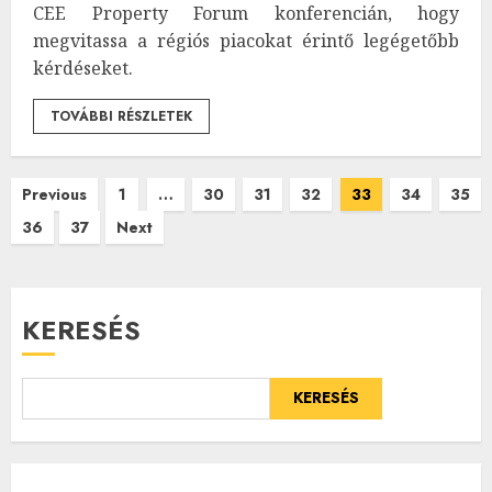
CEE Property Forum konferencián, hogy
megvitassa a régiós piacokat érintő legégetőbb
kérdéseket.
TOVÁBBI RÉSZLETEK
Bejegyzések
Previous
1
…
30
31
32
33
34
35
36
37
Next
lapozása
KERESÉS
KERESÉS