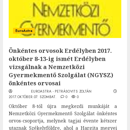
EuroAstra
Önkéntes orvosok Erdélyben 2017.
október 8-13-ig ismét Erdélyben
vizsgálnak a Nemzetközi
Gyermekmentő Szolgálat (NGYSZ)
önkéntes orvosai
EUROASTRA - PETRÁSOVITS ZOLTÁN
2017.OKTÓBER.07. SZOMBAT.
0
0
Október 8-tól újra megkezdi munkáját a
Nemzetközi Gyermekmentő Szolgálat önkéntes
orvos-csoportja, melynek tagjai évente kétszer
utaznak Székelyföldre, ahol a Hargita megyei