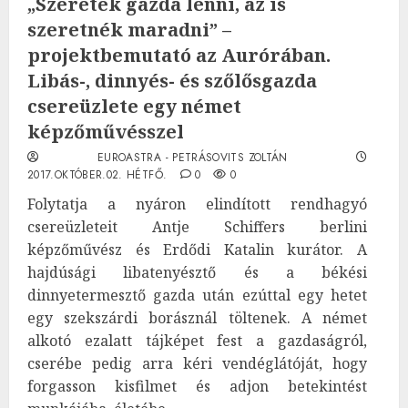
„Szeretek gazda lenni, az is
szeretnék maradni” –
projektbemutató az Aurórában.
Libás-, dinnyés- és szőlősgazda
csereüzlete egy német
képzőművésszel
EUROASTRA - PETRÁSOVITS ZOLTÁN
2017.OKTÓBER.02. HÉTFŐ.
0
0
Folytatja a nyáron elindított rendhagyó
csereüzleteit Antje Schiffers berlini
képzőművész és Erdődi Katalin kurátor. A
hajdúsági libatenyésztő és a békési
dinnyetermesztő gazda után ezúttal egy hetet
egy szekszárdi borásznál töltenek. A német
alkotó ezalatt tájképet fest a gazdaságról,
cserébe pedig arra kéri vendéglátóját, hogy
forgasson kisfilmet és adjon betekintést