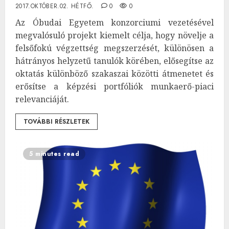
2017.OKTÓBER.02. HÉTFŐ.
0
0
Az Óbudai Egyetem konzorciumi vezetésével
megvalósuló projekt kiemelt célja, hogy növelje a
felsőfokú végzettség megszerzését, különösen a
hátrányos helyzetű tanulók körében, elősegítse az
oktatás különböző szakaszai közötti átmenetet és
erősítse a képzési portfóliók munkaerő-piaci
relevanciáját.
TOVÁBBI RÉSZLETEK
5 minutes read