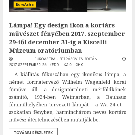
EuroAstra
Lámpa! Egy design ikon a kortárs
művészet fényében 2017. szeptember
29-től december 31-ig a Kiscelli
Múzeum oratóriumban
EUROASTRA - PETRÁSOVITS ZOLTÁN
2017.SZEPTEMBER.26. KEDD.
0
0
A kiállítás fókuszában egy ikonikus lámpa, a
német formatervező Wilhelm Wagenfeld korai
főműve áll. a designtörténeti mérföldkőnek
számító, 1924-ben Weimarban, a Bauhaus
fémműhelyében tervezett lámpát – a Wa 24-et –
szokatlan fényben, harminchárom neves kortárs
művész átértelmezésében mutatják be.
TOVÁBBI RÉSZLETEK