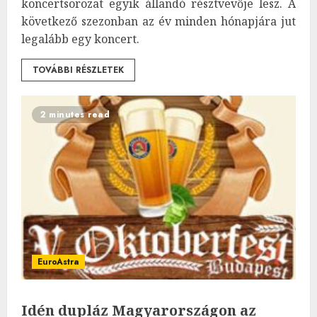
koncertsorozat egyik állandó résztvevője lesz. A
következő szezonban az év minden hónapjára jut
legalább egy koncert.
TOVÁBBI RÉSZLETEK
2 minutes read
EuroAstra
Idén dupláz Magyarországon az