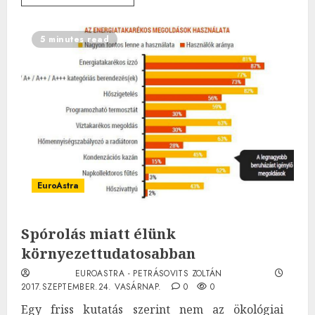
5 minutes read
EuroAstra
Spórolás miatt élünk
környezettudatosabban
EUROASTRA - PETRÁSOVITS ZOLTÁN
2017.SZEPTEMBER.24. VASÁRNAP.
0
0
Egy friss kutatás szerint nem az ökológiai