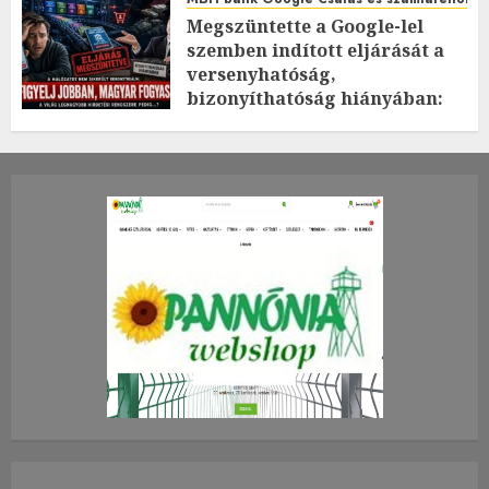
Megszüntette a Google-lel
szemben indított eljárását a
versenyhatóság,
bizonyíthatóság hiányában:
TE mit gondolsz erről?
2026.JÚLIUS.23. CSÜTÖRTÖK.
0
0