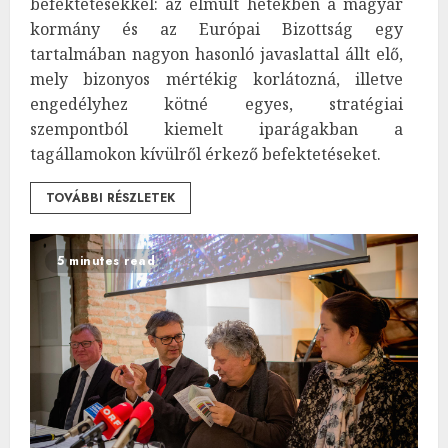
befektetésekkel: az elmúlt hetekben a magyar
kormány és az Európai Bizottság egy
tartalmában nagyon hasonló javaslattal állt elő,
mely bizonyos mértékig korlátozná, illetve
engedélyhez kötné egyes, stratégiai
szempontból kiemelt iparágakban a
tagállamokon kívülről érkező befektetéseket.
TOVÁBBI RÉSZLETEK
5 minutes read