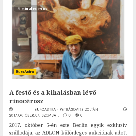
4 minutes read
EuroAstra
A festő és a kihalásban lévő
rinocérosz
EUROASTRA - PETRÁSOVITS ZOLTÁN
2017.OKTÓBER.07. SZOMBAT.
0
0
2017. október 5-én este Berlin egyik exkluzív
szállodája, az ADLON különleges aukciónak adott