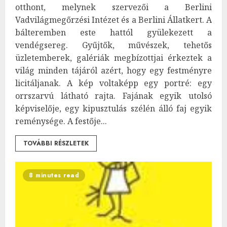
otthont, melynek szervezői a Berlini
Vadvilágmegőrzési Intézet és a Berlini Állatkert. A
bálteremben este hattól gyülekezett a
vendégsereg. Gyűjtők, művészek, tehetős
üzletemberek, galériák megbízottjai érkeztek a
világ minden tájáról azért, hogy egy festményre
licitáljanak. A kép voltaképp egy portré: egy
orrszarvú látható rajta. Fajának egyik utolsó
képviselője, egy kipusztulás szélén álló faj egyik
reménysége. A festője...
TOVÁBBI RÉSZLETEK
8 minutes read