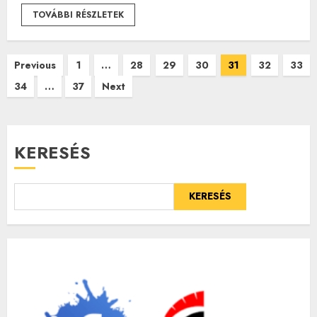
TOVÁBBI RÉSZLETEK
Bejegyzések
Previous
1
…
28
29
30
31
32
33
34
…
37
Next
lapozása
KERESÉS
KERESÉS