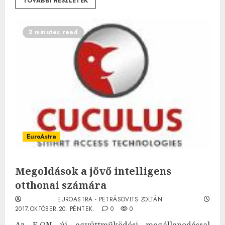
TOVÁBBI RÉSZLETEK
2 minutes read
EuroAstra
Megoldások a jövő intelligens
otthonai számára
EUROASTRA - PETRÁSOVITS ZOLTÁN
2017.OKTÓBER.20. PÉNTEK.
0
0
Az E.ON új együttműködési megállapodással