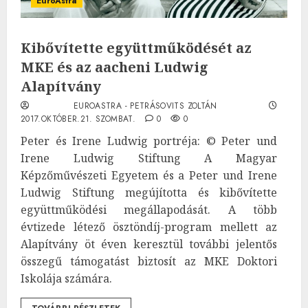
EuroAstra
Kibővítette együttműködését az
MKE és az aacheni Ludwig
Alapítvány
EUROASTRA - PETRÁSOVITS ZOLTÁN
2017.OKTÓBER.21. SZOMBAT.
0
0
Peter és Irene Ludwig portréja: © Peter und
Irene Ludwig Stiftung A Magyar
Képzőművészeti Egyetem és a Peter und Irene
Ludwig Stiftung megújította és kibővítette
együttműködési megállapodását. A több
évtizede létező ösztöndíj-program mellett az
Alapítvány öt éven keresztül további jelentős
összegű támogatást biztosít az MKE Doktori
Iskolája számára.