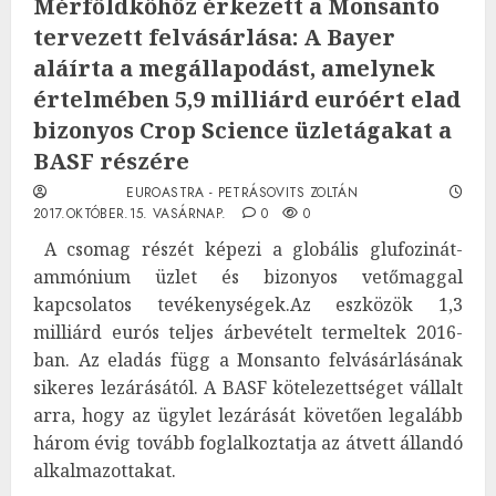
Mérföldkőhöz érkezett a Monsanto
tervezett felvásárlása: A Bayer
aláírta a megállapodást, amelynek
értelmében 5,9 milliárd euróért elad
bizonyos Crop Science üzletágakat a
BASF részére
EUROASTRA - PETRÁSOVITS ZOLTÁN
2017.OKTÓBER.15. VASÁRNAP.
0
0
A csomag részét képezi a globális glufozinát-
ammónium üzlet és bizonyos vetőmaggal
kapcsolatos tevékenységek.Az eszközök 1,3
milliárd eurós teljes árbevételt termeltek 2016-
ban. Az eladás függ a Monsanto felvásárlásának
sikeres lezárásától. A BASF kötelezettséget vállalt
arra, hogy az ügylet lezárását követően legalább
három évig tovább foglalkoztatja az átvett állandó
alkalmazottakat.