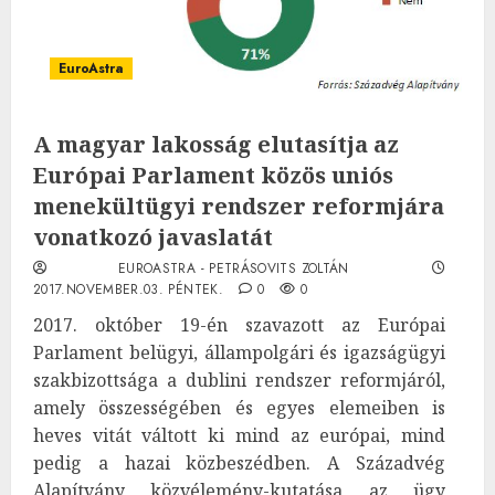
EuroAstra
A magyar lakosság elutasítja az
Európai Parlament közös uniós
menekültügyi rendszer reformjára
vonatkozó javaslatát
EUROASTRA - PETRÁSOVITS ZOLTÁN
2017.NOVEMBER.03. PÉNTEK.
0
0
2017. október 19-én szavazott az Európai
Parlament belügyi, állampolgári és igazságügyi
szakbizottsága a dublini rendszer reformjáról,
amely összességében és egyes elemeiben is
heves vitát váltott ki mind az európai, mind
pedig a hazai közbeszédben. A Századvég
Alapítvány közvélemény-kutatása az ügy