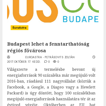
EuroAstra
Budapest lehet a fenntarthatóság
régiós fővárosa
EUROASTRA - PETRÁSOVITS ZOLTÁN
2017.OKTÓBER.17. KEDD.
0
0
Világszerte a termelésbe bevont új
energiaforrások 90 százaléka már megújuló volt
2016-ban, ráadásul 111 nagyvállalat (köztük a
Facebook, a Google, a Diageo vagy a Hewlett
Packard) is úgy döntött, hogy 100 százalékban
megújuló energiaforrások használatára tér át az
évtized végéig. Októberben az EU hat