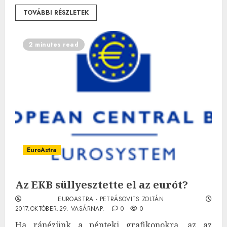
TOVÁBBI RÉSZLETEK
2 minutes read
EuroAstra
Az EKB süllyesztette el az eurót?
EUROASTRA - PETRÁSOVITS ZOLTÁN
2017.OKTÓBER.29. VASÁRNAP.
0
0
Ha ránézünk a pénteki grafikonokra, az az