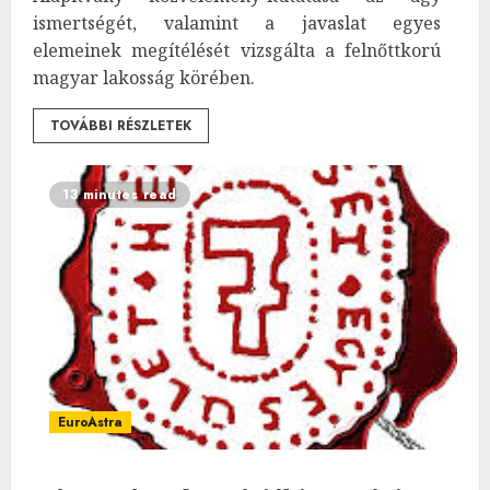
ismertségét, valamint a javaslat egyes
elemeinek megítélését vizsgálta a felnőttkorú
magyar lakosság körében.
TOVÁBBI RÉSZLETEK
13 minutes read
EuroAstra