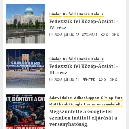
Címlap
Külföld
Utazási Kalauz
Fedezzük fel Közép-Ázsiát! –
IV. rész
2026.JÚLIUS.25. SZOMBAT.
0
0
Címlap
Külföld
Utazási Kalauz
Fedezzük fel Közép-Ázsiát! –
III. rész
2026.JÚLIUS.24. PÉNTEK.
0
0
Adatvédelem
AdhocSupport
Címlap
EuroAst
MBH bank Google Csalás és számlafeltörés 
Megszüntette a Google-lel
szemben indított eljárását a
versenyhatóság,