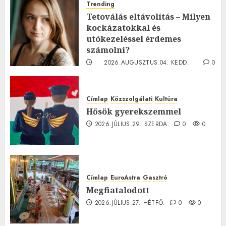
Trending
Tetoválás eltávolítás – Milyen
kockázatokkal és
utókezeléssel érdemes
számolni?
2026.AUGUSZTUS.04. KEDD.
0
0
Címlap
Közszolgálati
Kultúra
Hősök gyerekszemmel
2026.JÚLIUS.29. SZERDA.
0
0
Címlap
EuroAstra
Gasztró
Megfiatalodott
2026.JÚLIUS.27. HÉTFŐ.
0
0