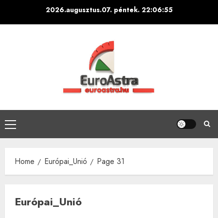
Skip
2026.augusztus.07. péntek.
22:06:57
to
content
Primary
Menu
Home
Európai_Unió
Page 31
Európai_Unió