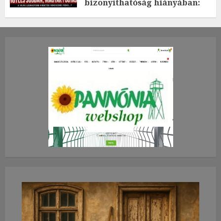
bizonyíthatóság hiányában:
TE mit gondolsz erről?
2026.JÚLIUS.23. CSÜTÖRTÖK.
0
0