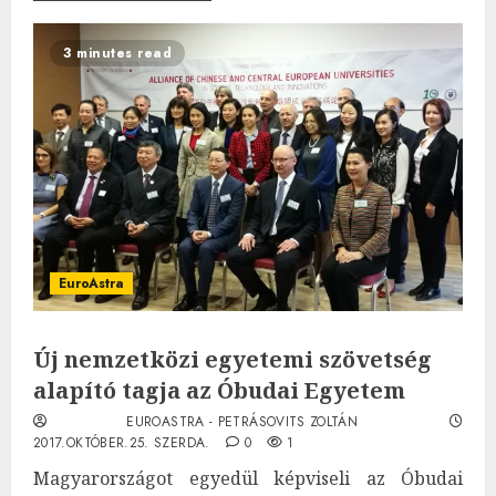
3 minutes read
EuroAstra
Új nemzetközi egyetemi szövetség
alapító tagja az Óbudai Egyetem
EUROASTRA - PETRÁSOVITS ZOLTÁN
2017.OKTÓBER.25. SZERDA.
0
1
Magyarországot egyedül képviseli az Óbudai