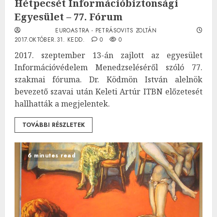
Hétpecsét Információbiztonsági
Egyesület – 77. Fórum
EUROASTRA - PETRÁSOVITS ZOLTÁN
2017.OKTÓBER.31. KEDD.
0
0
2017. szeptember 13-án zajlott az egyesület
Információvédelem Menedzseléséről szóló 77.
szakmai fóruma. Dr. Ködmön István alelnök
bevezető szavai után Keleti Artúr ITBN előzetesét
hallhatták a megjelentek.
TOVÁBBI RÉSZLETEK
6 minutes read