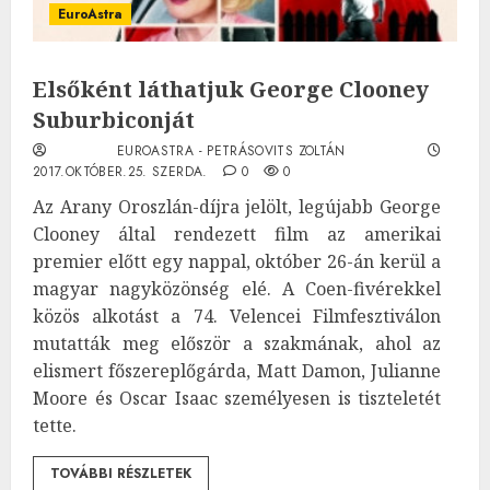
EuroAstra
Elsőként láthatjuk George Clooney
Suburbiconját
EUROASTRA - PETRÁSOVITS ZOLTÁN
2017.OKTÓBER.25. SZERDA.
0
0
Az Arany Oroszlán-díjra jelölt, legújabb George
Clooney által rendezett film az amerikai
premier előtt egy nappal, október 26-án kerül a
magyar nagyközönség elé. A Coen-fivérekkel
közös alkotást a 74. Velencei Filmfesztiválon
mutatták meg először a szakmának, ahol az
elismert főszereplőgárda, Matt Damon, Julianne
Moore és Oscar Isaac személyesen is tiszteletét
tette.
TOVÁBBI RÉSZLETEK