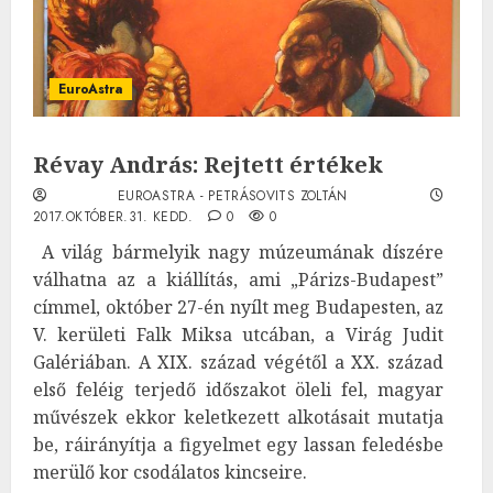
EuroAstra
Révay András: Rejtett értékek
EUROASTRA - PETRÁSOVITS ZOLTÁN
2017.OKTÓBER.31. KEDD.
0
0
A világ bármelyik nagy múzeumának díszére
válhatna az a kiállítás, ami „Párizs-Budapest”
címmel, október 27-én nyílt meg Budapesten, az
V. kerületi Falk Miksa utcában, a Virág Judit
Galériában. A XIX. század végétől a XX. század
első feléig terjedő időszakot öleli fel, magyar
művészek ekkor keletkezett alkotásait mutatja
be, ráirányítja a figyelmet egy lassan feledésbe
merülő kor csodálatos kincseire.