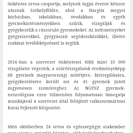
önkéntes orvos-csoportja, melynek tagjai évente kétszer
utaznak Székelyföldre, ahol a Hargita megyei
kórházban, iskolákban, óvodákban és egyéb
gyermekintézményekben szűrik, vizsgálják és
gyógykezelik a rászoruló gyermekeket. Az intézményeket
gyógyszerekkel, gyógyászati segédeszközökkel, illetve
szakmai továbbképzéssel is segítik.
2016-ban a szervezet önkéntesei több mint 10 000
vizsgálatot végeztek, a szűrővizsgálatok eredményeképp
68 gyermek magyarországi műtétjére, kivizsgálására,
gyógykezelésére került sor és 41 gyermek jutott
ingyenesen szemüveghez. Az NGYSZ gyermek-
neurológusa ezen túlmenően folyamatosan támogatja
munkájával a szervezet által felújított csíkszentmártoni
Korai Fejlesztő Központot.
Idén októberben 24 orvos és egészségügyi szakember