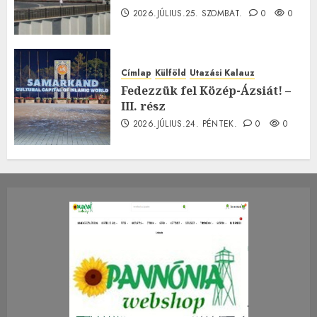
2026.JÚLIUS.25. SZOMBAT.
0
0
Címlap
Külföld
Utazási Kalauz
Fedezzük fel Közép-Ázsiát! –
III. rész
2026.JÚLIUS.24. PÉNTEK.
0
0