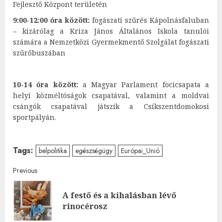
Fejlesztő Központ területén
9:00-12:00 óra között:
fogászati szűrés Kápolnásfaluban
– kizárólag a Kriza János Általános Iskola tanulói
számára a Nemzetközi Gyermekmentő Szolgálat fogászati
szűrőbuszában
10-14 óra között:
a Magyar Parlament focicsapata a
helyi közméltóságok csapatával, valamint a moldvai
csángók csapatával játszik a Csíkszentdomokosi
sportpályán.
Tags:
belpolitika
egészségügy
Európai_Unió
Post
Previous
navigation
A festő és a kihalásban lévő
Pre
rinocérosz
post