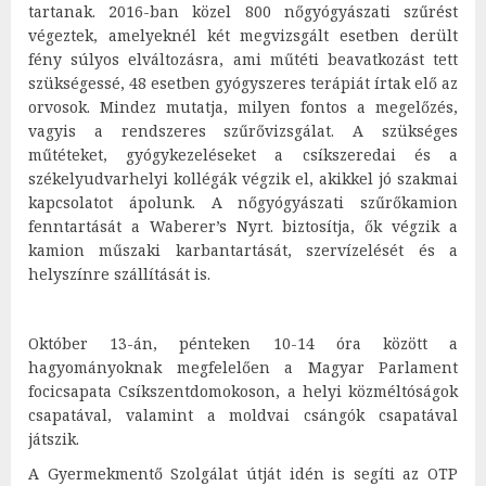
tartanak. 2016-ban közel 800 nőgyógyászati szűrést
végeztek, amelyeknél két megvizsgált esetben derült
fény súlyos elváltozásra, ami műtéti beavatkozást tett
szükségessé, 48 esetben gyógyszeres terápiát írtak elő az
orvosok. Mindez mutatja, milyen fontos a megelőzés,
vagyis a rendszeres szűrővizsgálat. A szükséges
műtéteket, gyógykezeléseket a csíkszeredai és a
székelyudvarhelyi kollégák végzik el, akikkel jó szakmai
kapcsolatot ápolunk. A nőgyógyászati szűrőkamion
fenntartását a Waberer’s Nyrt. biztosítja, ők végzik a
kamion műszaki karbantartását, szervízelését és a
helyszínre szállítását is.
Október 13-án, pénteken 10-14 óra között a
hagyományoknak megfelelően a Magyar Parlament
focicsapata Csíkszentdomokoson, a helyi közméltóságok
csapatával, valamint a moldvai csángók csapatával
játszik.
A Gyermekmentő Szolgálat útját idén is segíti az OTP