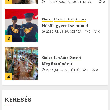
2
2026.AUGUSZTUS.04. KEDD.
0
0
Címlap
Közszolgálati
Kultúra
Hősök gyerekszemmel
2026.JÚLIUS.29. SZERDA.
0
0
3
Címlap
EuroAstra
Gasztró
Megfiatalodott
2026.JÚLIUS.27. HÉTFŐ.
0
0
4
KERESÉS