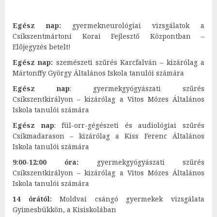
Egész nap:
gyermekneurológiai vizsgálatok a
Csíkszentmártoni Korai Fejlesztő Központban –
Előjegyzés betelt!
Egész nap:
szemészeti szűrés Karcfalván – kizárólag a
Mártonffy György Általános Iskola tanulói számára
Egész nap
: gyermekgyógyászati szűrés
Csíkszentkirályon – kizárólag a Vitos Mózes Általános
Iskola tanulói számára
Egész nap
: fül-orr-gégészeti és audiológiai szűrés
Csíkmadarason – kizárólag a Kiss Ferenc Általános
Iskola tanulói számára
9:00-12:00 óra:
gyermekgyógyászati szűrés
Csíkszentkirályon – kizárólag a Vitos Mózes Általános
Iskola tanulói számára
14 órától:
Moldvai csángó gyermekek vizsgálata
Gyimesbükkön, a Kisiskolában