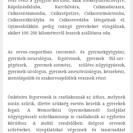
vesz részt a gyógyító körúton, akik Székelyudvarhelyre,
Kápolnásfaluba, Karcfalvára, Csíkmadarasra,
Csíkszentsimonba, Csíkszépvízre, Csíkszentmártonba,
Csíkszentkirályba és Csíkszeredába látogatnak el.
Gyimesbükkön pedig csángó gyerekeket vizsgálnak,
akiket 100-200 kilométerről buszok szállítana oda.
Az orvos-csoportban csecsemő- és gyermekgyógyász,
gyermek-neurológus, fogorvosok, gyermek fül-orr-
gégészek, gyermek-szemész, szülész-nőgyógyászok,
gyermek-urológus, gyermek-aneszteziológus, kézsebész,
mentőápolók és szakorvosjelöltek vesznek részt.
Önkéntes fogorvosok is csatlakoznak az úthoz, melynek
során szűrik, illetve szükség esetén kezelik a gyerekek
fogait. A Nemzetközi Gyermekmentő Szolgálat
nőgyógyászati szűrőkamionja is csatlakozik az egyhetes
körúthoz. A mobil rendelőben dolgozó orvosok
szűréseket, vizsgálatokat végeznek és tanácsadást