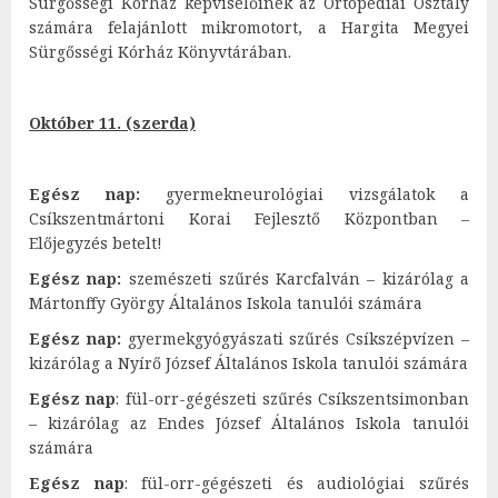
Sürgősségi Kórház képviselőinek az Ortopédiai Osztály
számára felajánlott mikromotort, a Hargita Megyei
Sürgősségi Kórház Könyvtárában.
Október 11. (szerda)
Egész nap:
gyermekneurológiai vizsgálatok a
Csíkszentmártoni Korai Fejlesztő Központban –
Előjegyzés betelt!
Egész nap:
szemészeti szűrés Karcfalván – kizárólag a
Mártonffy György Általános Iskola tanulói számára
Egész nap:
gyermekgyógyászati szűrés Csíkszépvízen –
kizárólag a Nyírő József Általános Iskola tanulói számára
Egész nap
: fül-orr-gégészeti szűrés Csíkszentsimonban
– kizárólag az Endes József Általános Iskola tanulói
számára
Egész nap
: fül-orr-gégészeti és audiológiai szűrés