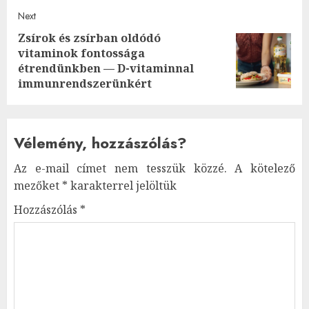
Next
Zsírok és zsírban oldódó
vitaminok fontossága
Next
étrendünkben — D-vitaminnal
post:
immunrendszerünkért
Vélemény, hozzászólás?
Az e-mail címet nem tesszük közzé.
A kötelező
mezőket
*
karakterrel jelöltük
Hozzászólás
*