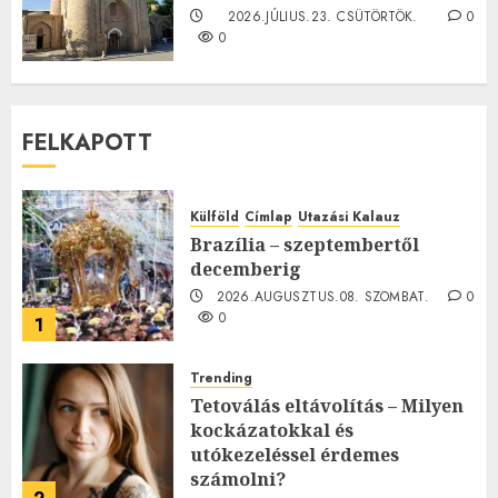
2026.JÚLIUS.23. CSÜTÖRTÖK.
0
0
FELKAPOTT
Külföld
Címlap
Utazási Kalauz
Brazília – szeptembertől
decemberig
2026.AUGUSZTUS.08. SZOMBAT.
0
0
1
Trending
Tetoválás eltávolítás – Milyen
kockázatokkal és
utókezeléssel érdemes
számolni?