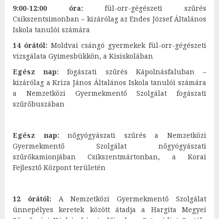
9:00-12:00
óra:
fül-orr-gégészeti szűrés
Csíkszentsimonban – kizárólag az Endes József Általános
Iskola tanulói számára
14 órától:
Moldvai csángó gyermekek fül-orr-gégészeti
vizsgálata Gyimesbükkön, a Kisiskolában
Egész nap:
fogászati szűrés Kápolnásfaluban –
kizárólag a Kriza János Általános Iskola tanulói számára
a Nemzetközi Gyermekmentő Szolgálat fogászati
szűrőbuszában
Egész nap:
nőgyógyászati szűrés a Nemzetközi
Gyermekmentő Szolgálat nőgyógyászati
szűrőkamionjában Csíkszentmártonban, a Korai
Fejlesztő Központ területén
12 órától:
A Nemzetközi Gyermekmentő Szolgálat
ünnepélyes keretek között átadja a Hargita Megyei