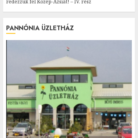
Fedezzük fel Közép-Ázsiát! – IV. rész
PANNÓNIA ÜZLETHÁZ