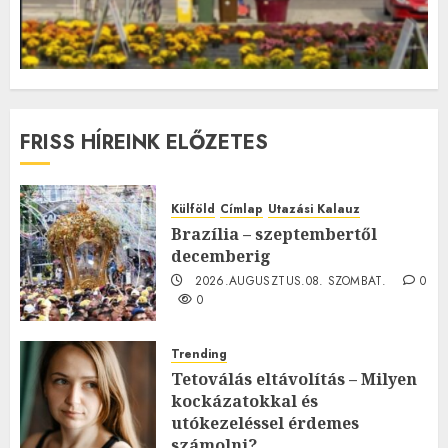
FRISS HÍREINK ELŐZETES
Külföld
Címlap
Utazási Kalauz
Brazília – szeptembertől
decemberig
2026.AUGUSZTUS.08. SZOMBAT.
0
0
Trending
Tetoválás eltávolítás – Milyen
kockázatokkal és
utókezeléssel érdemes
számolni?