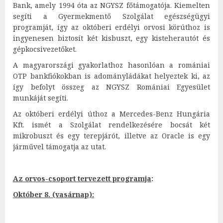
Bank, amely 1994 óta az NGYSZ főtámogatója. Kiemelten
segíti a Gyermekmentő Szolgálat egészségügyi
programját, így az októberi erdélyi orvosi körúthoz is
ingyenesen biztosít két kisbuszt, egy kisteherautót és
gépkocsivezetőket.
A magyarországi gyakorlathoz hasonlóan a romániai
OTP bankfiókokban is adományládákat helyeztek ki, az
így befolyt összeg az NGYSZ Romániai Egyesület
munkáját segíti.
Az októberi erdélyi úthoz a Mercedes-Benz Hungária
Kft. ismét a Szolgálat rendelkezésére bocsát két
mikrobuszt és egy terepjárót, illetve az Oracle is egy
járművel támogatja az utat.
Az orvos-csoport tervezett programja
:
Október 8. (vasárnap):