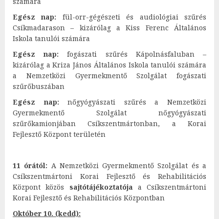
számára
Egész nap:
fül-orr-gégészeti és audiológiai szűrés
Csíkmadarason – kizárólag a Kiss Ferenc Általános
Iskola tanulói számára
Egész nap:
fogászati szűrés Kápolnásfaluban –
kizárólag a Kriza János Általános Iskola tanulói számára
a Nemzetközi Gyermekmentő Szolgálat fogászati
szűrőbuszában
Egész nap:
nőgyógyászati szűrés a Nemzetközi
Gyermekmentő Szolgálat nőgyógyászati
szűrőkamionjában Csíkszentmártonban, a Korai
Fejlesztő Központ területén
11 órától:
A Nemzetközi Gyermekmentő Szolgálat és a
Csíkszentmártoni Korai Fejlesztő és Rehabilitációs
Központ közös
sajtótájékoztatója
a Csíkszentmártoni
Korai Fejlesztő és Rehabilitációs Központban
Október 10. (kedd):