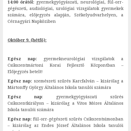
14:00 órától:
gyermekgyógyászati, neurológiai, fül-orr-
gégészeti, audiológiai, urológiai vizsgálatok gyermekek
számára, előjegyzés alapján, Székelyudvarhelyen, a
Cérnagyári Napköziben
Október 9. (hétfő):
Egész nap:
gyermekneurológiai vizsgálatok a
Csíkszentmártoni Korai Fejlesztő Központban –
Előjegyzés betelt!
Egész nap:
szemészeti szűrés Karcfalván – kizárólag a
Mártonffy György Általános Iskola tanulói számára
Egész nap
: gyermekgyógyászati szűrés
Csíkszentkirályon – kizárólag a Vitos Mózes Általános
Iskola tanulói számára
Egész nap:
fül-orr-gégészeti szűrés Csíkszentsimonban
– kizárólag az Endes József Általános Iskola tanulói