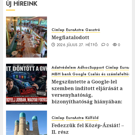
ÚJ HÍREINK
Címlap
EuroAstra
Gasztró
Megfiatalodott
2026.JÚLIUS.27. HÉTFŐ.
0
0
Adatvédelem
AdhocSupport
Címlap
EuroAst
MBH bank Google Csalás és számlafeltörés 
Megszüntette a Google-lel
szemben indított eljárását a
versenyhatóság,
bizonyíthatóság hiányában:
TE mit gondolsz erről?
2026.JÚLIUS.23. CSÜTÖRTÖK.
0
Címlap
EuroAstra
Külföld
0
Fedezzük fel Közép-Ázsiát! –
II. rész