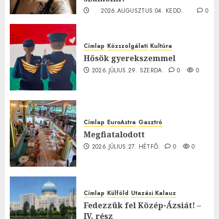
2026.AUGUSZTUS.04. KEDD.
0
0
Címlap
Közszolgálati
Kultúra
Hősök gyerekszemmel
2026.JÚLIUS.29. SZERDA.
0
0
Címlap
EuroAstra
Gasztró
Megfiatalodott
2026.JÚLIUS.27. HÉTFŐ.
0
0
Címlap
Külföld
Utazási Kalauz
Fedezzük fel Közép-Ázsiát! –
IV. rész