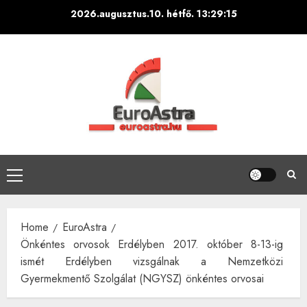
Skip
2026.augusztus.10. hétfő.
13:29:16
to
content
Primary
Menu
Home
EuroAstra
Önkéntes orvosok Erdélyben 2017. október 8-13-ig
ismét Erdélyben vizsgálnak a Nemzetközi
Gyermekmentő Szolgálat (NGYSZ) önkéntes orvosai