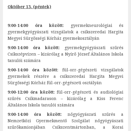
Október 13. (péntek)
9:00-14:00 óra között:
gyermekneurológiai és
gyermekgyógyászati vizsgálatok a csíkszeredai Hargita
Megyei Sürgősségi Kórház gyermekosztályán
9:00-14:00 óra között:
gyermekgyógyászati szűrés
Csíkszépvízen – kizárólag a Nyírő József Általános Iskola
tanulói számára
9:00-14:00 óra között:
fül-orr-gégészeti vizsgálatok
gyermekek részére a csíkszeredai Hargita Megyei
Sürgősségi Kórház fül-orr-gégészeti osztályán
9:00-12:00 óra között:
fül-orr-gégészeti és audiológiai
szűrés Csíkmadarason – kizárólag a Kiss Ferenc
Általános Iskola tanulói számára
9:00-14:00 óra között:
nőgyógyászati szűrés a
Nemzetközi Gyermekmentő Szolgálat nőgyógyászati
szűrőkamionjában Csíkszentmártonban, a Korai