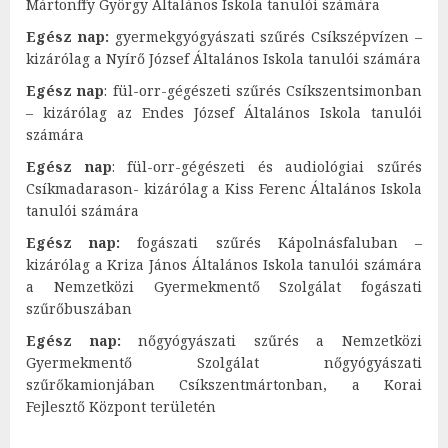
Mártonffy György Általános Iskola tanulói számára
Egész nap:
gyermekgyógyászati szűrés Csíkszépvízen –
kizárólag a Nyírő József Általános Iskola tanulói számára
Egész nap
: fül-orr-gégészeti szűrés Csíkszentsimonban
– kizárólag az Endes József Általános Iskola tanulói
számára
Egész nap
: fül-orr-gégészeti és audiológiai szűrés
Csíkmadarason- kizárólag a Kiss Ferenc Általános Iskola
tanulói számára
Egész nap:
fogászati szűrés Kápolnásfaluban –
kizárólag a Kriza János Általános Iskola tanulói számára
a Nemzetközi Gyermekmentő Szolgálat fogászati
szűrőbuszában
Egész nap:
nőgyógyászati szűrés a Nemzetközi
Gyermekmentő Szolgálat nőgyógyászati
szűrőkamionjában Csíkszentmártonban, a Korai
Fejlesztő Központ területén