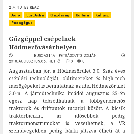
2 MINUTES READ
Autó
EuroAstra
Gazdaság
Kultúra
Kultusz
Pedagógus
Gőzgéppel csépelnek
Hódmezővásárhelyen
EUROASTRA - PETRÁSOVITS ZOLTÁN
2018.AUGUSZTUS.06. HÉTFŐ.
0
0
Augusztusban jön a Hódmezőrület 3.0. Száz éves
cséplési technológiát, oldtimereket és high-tech
mezőgépeket is bemutatnak az idei Hódmezőrület
3.0-n. A járműtechnika imádói augusztus 25-én
egész nap tobzódhatnak a többgenerációs
traktorok és driftautók tucatjai között. A kicsik
traktorbiciklit, az idősebbek pedig
traktormonstrumokat is vezethetnek, a VR
szemüvegekben pedig bárki játszva élheti át a