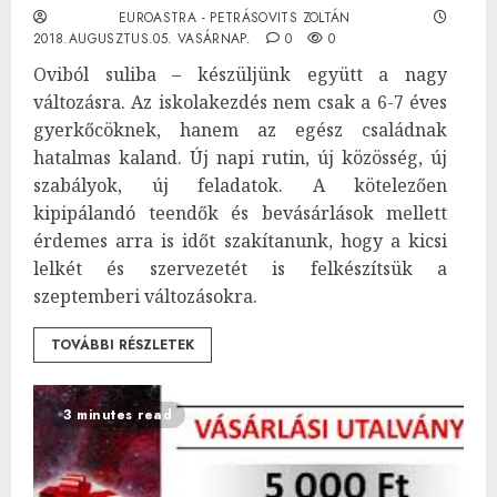
EUROASTRA - PETRÁSOVITS ZOLTÁN
2018.AUGUSZTUS.05. VASÁRNAP.
0
0
Oviból suliba – készüljünk együtt a nagy
változásra. Az iskolakezdés nem csak a 6-7 éves
gyerkőcöknek, hanem az egész családnak
hatalmas kaland. Új napi rutin, új közösség, új
szabályok, új feladatok. A kötelezően
kipipálandó teendők és bevásárlások mellett
érdemes arra is időt szakítanunk, hogy a kicsi
lelkét és szervezetét is felkészítsük a
szeptemberi változásokra.
TOVÁBBI RÉSZLETEK
3 minutes read