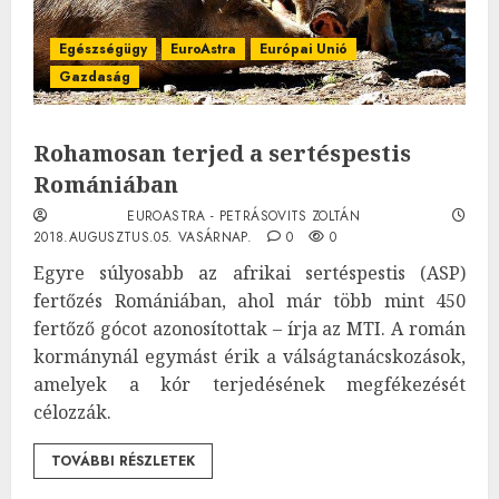
Egészségügy
EuroAstra
Európai Unió
Gazdaság
Rohamosan terjed a sertéspestis
Romániában
EUROASTRA - PETRÁSOVITS ZOLTÁN
2018.AUGUSZTUS.05. VASÁRNAP.
0
0
Egyre súlyosabb az afrikai sertéspestis (ASP)
fertőzés Romániában, ahol már több mint 450
fertőző gócot azonosítottak – írja az MTI. A román
kormánynál egymást érik a válságtanácskozások,
amelyek a kór terjedésének megfékezését
célozzák.
TOVÁBBI RÉSZLETEK