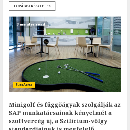
TOVÁBBI RÉSZLETEK
3 minutes read
EuroAstra
Minigolf és függőágyak szolgálják az
SAP munkatársainak kényelmét a
szoftvercég új, a Szilícium-völgy
standardjainak is megfelelő