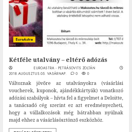
EuroAstra
Kétféle utalvány – eltérő adózás
EUROASTRA - PETRÁSOVITS ZOLTÁN
2018.AUGUSZTUS.05. VASÁRNAP.
0
0
Változnak jövőre az utalványokra (vásárlási
voucherek, kuponok, ajándékkártyák) vonatkozó
adózási szabályok – hívta fel a figyelmet a Deloitte,
a tanácsadó cég szerint ez azt eredményezheti,
hogy a vállalkozások még bátrabban nyúlnak
majd ehhez a vásárlásösztönző eszközhöz.