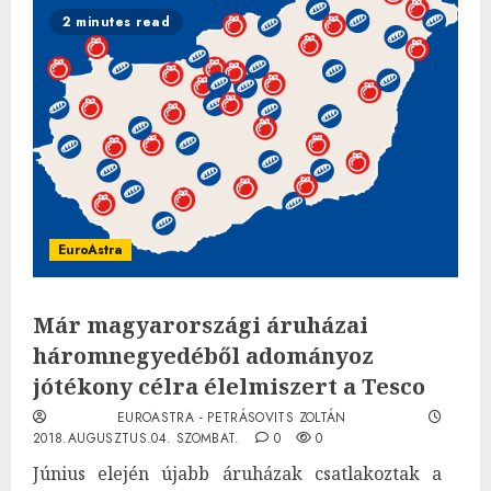
2 minutes read
EuroAstra
Már magyarországi áruházai
háromnegyedéből adományoz
jótékony célra élelmiszert a Tesco
EUROASTRA - PETRÁSOVITS ZOLTÁN
2018.AUGUSZTUS.04. SZOMBAT.
0
0
Június elején újabb áruházak csatlakoztak a