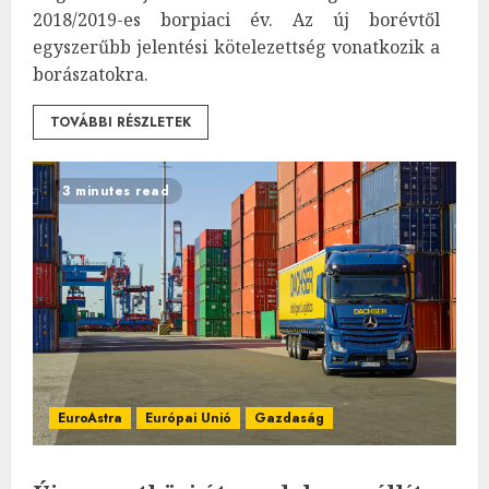
2018/2019-es borpiaci év. Az új borévtől
egyszerűbb jelentési kötelezettség vonatkozik a
borászatokra.
TOVÁBBI RÉSZLETEK
3 minutes read
EuroAstra
Európai Unió
Gazdaság