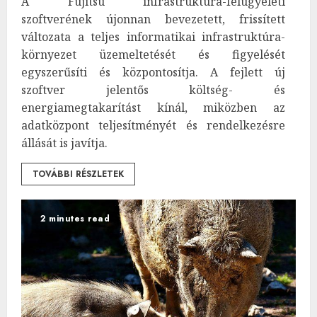
A Fujitsu infrastruktúra-felügyeleti
szoftverének újonnan bevezetett, frissített
változata a teljes informatikai infrastruktúra-
környezet üzemeltetését és figyelését
egyszerűsíti és központosítja. A fejlett új
szoftver jelentős költség- és
energiamegtakarítást kínál, miközben az
adatközpont teljesítményét és rendelkezésre
állását is javítja.
TOVÁBBI RÉSZLETEK
2 minutes read