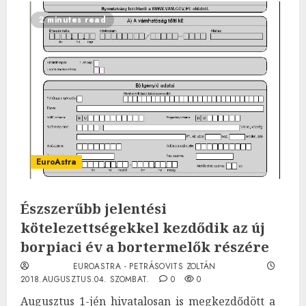
2 minutes read
EuroAstra
Észszerűbb jelentési
kötelezettségekkel kezdődik az új
borpiaci év a bortermelők részére
EUROASTRA - PETRÁSOVITS ZOLTÁN
2018.AUGUSZTUS.04. SZOMBAT.
0
0
Augusztus 1-jén hivatalosan is megkezdődött a