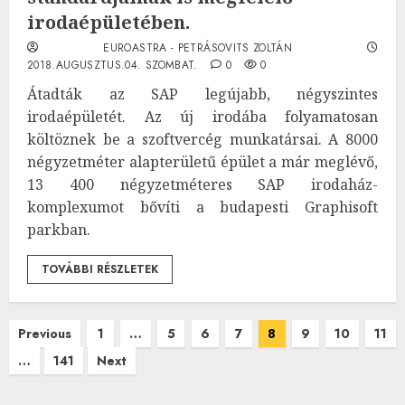
irodaépületében.
EUROASTRA - PETRÁSOVITS ZOLTÁN
2018.AUGUSZTUS.04. SZOMBAT.
0
0
Átadták az SAP legújabb, négyszintes
irodaépületét. Az új irodába folyamatosan
költöznek be a szoftvercég munkatársai. A 8000
négyzetméter alapterületű épület a már meglévő,
13 400 négyzetméteres SAP irodaház-
komplexumot bővíti a budapesti Graphisoft
parkban.
TOVÁBBI RÉSZLETEK
Bejegyzések
Previous
1
…
5
6
7
8
9
10
11
…
141
Next
lapozása