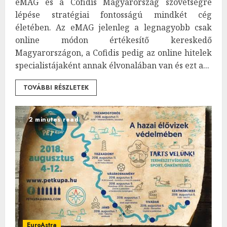
eMAG és a Cofidis Magyarország szövetségre
lépése stratégiai fontosságú mindkét cég
életében. Az eMAG jelenleg a legnagyobb csak
online módon értékesítő kereskedő
Magyarországon, a Cofidis pedig az online hitelek
specialistájaként annak élvonalában van és ezt a...
TOVÁBBI RÉSZLETEK
2 minutes read
EuroAstra