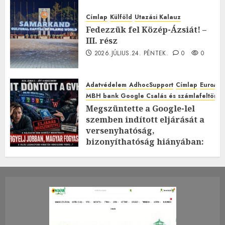
Címlap
Külföld
Utazási Kalauz
Fedezzük fel Közép-Ázsiát! –
III. rész
2026.JÚLIUS.24. PÉNTEK.
0
0
Adatvédelem
AdhocSupport
Címlap
EuroAst
MBH bank Google Csalás és számlafeltörés 
Megszüntette a Google-lel
szemben indított eljárását a
versenyhatóság,
bizonyíthatóság hiányában:
TE mit gondolsz erről?
2026.JÚLIUS.23. CSÜTÖRTÖK.
0
0