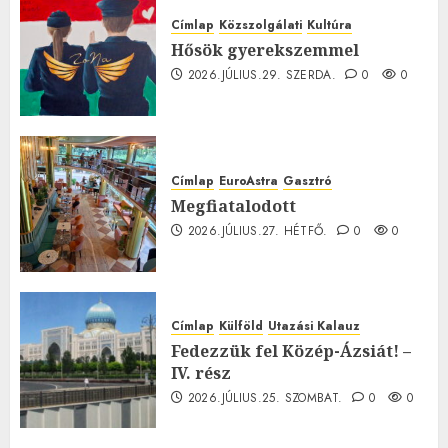
Címlap
Közszolgálati
Kultúra
Hősök gyerekszemmel
2026.JÚLIUS.29. SZERDA.
0
0
Címlap
EuroAstra
Gasztró
Megfiatalodott
2026.JÚLIUS.27. HÉTFŐ.
0
0
Címlap
Külföld
Utazási Kalauz
Fedezzük fel Közép-Ázsiát! –
IV. rész
2026.JÚLIUS.25. SZOMBAT.
0
0