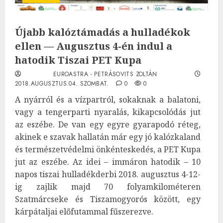
Újabb kalóztámadás a hulladékok
ellen — Augusztus 4-én indul a
hatodik Tiszai PET Kupa
EUROASTRA - PETRÁSOVITS ZOLTÁN
2018.AUGUSZTUS.04. SZOMBAT.
0
0
A nyárról és a vízpartról, sokaknak a balatoni,
vagy a tengerparti nyaralás, kikapcsolódás jut
az eszébe. De van egy egyre gyarapodó réteg,
akinek e szavak hallatán már egy jó kalózkaland
és természetvédelmi önkénteskedés, a PET Kupa
jut az eszébe. Az idei – immáron hatodik – 10
napos tiszai hulladékderbi 2018. augusztus 4-12-
ig zajlik majd 70 folyamkilométeren
Szatmárcseke és Tiszamogyorós között, egy
kárpátaljai előfutammal fűszerezve.