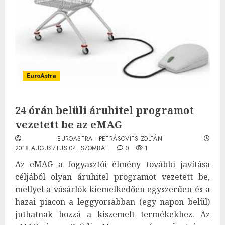
EuroAstra
24 órán belüli áruhitel programot
vezetett be az eMAG
EUROASTRA - PETRÁSOVITS ZOLTÁN
2018.AUGUSZTUS.04. SZOMBAT.
0
1
Az eMAG a fogyasztói élmény további javítása
céljából olyan áruhitel programot vezetett be,
mellyel a vásárlók kiemelkedően egyszerűen és a
hazai piacon a leggyorsabban (egy napon belül)
juthatnak hozzá a kiszemelt termékekhez. Az