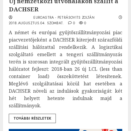
Új nemzetközi útvonalakon szállít a
DACHSER
EUROASTRA - PETRÁSOVITS ZOLTÁN
2018.AUGUSZTUS.04. SZOMBAT.
0
0
A német és európai gyűjtőszállítmányozási piac
piacvezetőjeként a DACHSER kiterjedt szárazföldi
szállítási hálózattal rendelkezik. A logisztikai
szolgáltató emellett a tengeri szállítmányozás
terén is szorosan integrált gyűjtőszállítmányozási
hálózatot fejleszt: 2018-ban 26 új LCL (less than
container load) összeköttetést létesítenek.
Meglévő szolgáltatásai közül hat esetében a
DACHSER növeli az indulások gyakoriságát: két
hét helyett hetente indulnak majd a
szállítmányok.
TOVÁBBI RÉSZLETEK