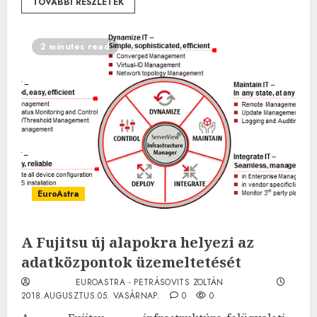
TOVÁBBI RÉSZLETEK
2 minutes read
EuroAstra
A Fujitsu új alapokra helyezi az
adatközpontok üzemeltetését
EUROASTRA - PETRÁSOVITS ZOLTÁN
2018.AUGUSZTUS.05. VASÁRNAP.
0
0