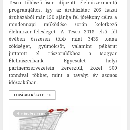
Tesco többszörösen díjazott élelmiszermentő
programjához, így az áruházlánc 205 hazai
áruházából már 150 ajánlja fel jótékony célra a
mindennapi működése során keletkező
élelmiszer-felesleget. A Tesco 2018 első fél
évében összesen több mint 3435 tonna
zöldséget, gyümölcsöt, valamint pékárut
juttatott el rászorulókhoz a Magyar
Élelmiszerbank Egyesület helyi
partnerszervezetein keresztül, közel 500
tonnával többet, mint a tavalyi év azonos
időszakában.
TOVÁBBI RÉSZLETEK
4 minutes read