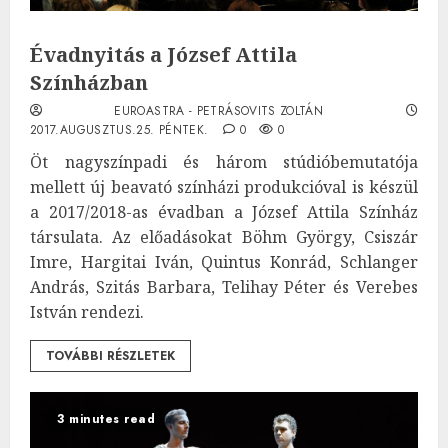
Évadnyitás a József Attila
Színházban
EUROASTRA - PETRÁSOVITS ZOLTÁN
2017.AUGUSZTUS.25. PÉNTEK.
0
0
Öt nagyszínpadi és három stúdióbemutatója
mellett új beavató színházi produkcióval is készül
a 2017/2018-as évadban a József Attila Színház
társulata. Az előadásokat Böhm György, Csiszár
Imre, Hargitai Iván, Quintus Konrád, Schlanger
András, Szitás Barbara, Telihay Péter és Verebes
István rendezi.
TOVÁBBI RÉSZLETEK
3 minutes read