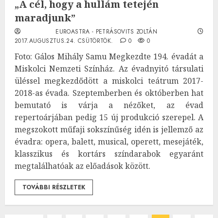
„A cél, hogy a hullám tetején
maradjunk”
EUROASTRA - PETRÁSOVITS ZOLTÁN
2017.AUGUSZTUS.24. CSÜTÖRTÖK.
0
0
Foto: Gálos Mihály Samu Megkezdte 194. évadát a
Miskolci Nemzeti Színház. Az évadnyitó társulati
üléssel megkezdődött a miskolci teátrum 2017-
2018-as évada. Szeptemberben és októberben hat
bemutató is várja a nézőket, az évad
repertoárjában pedig 15 új produkció szerepel. A
megszokott műfaji sokszínűség idén is jellemző az
évadra: opera, balett, musical, operett, mesejáték,
klasszikus és kortárs színdarabok egyaránt
megtalálhatóak az előadások között.
TOVÁBBI RÉSZLETEK