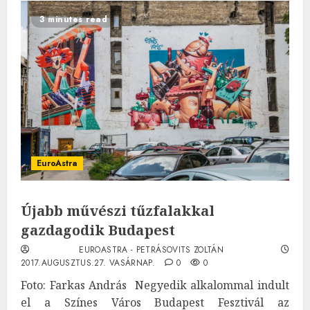
3 minutes read
EuroAstra
Újabb művészi tűzfalakkal
gazdagodik Budapest
EUROASTRA - PETRÁSOVITS ZOLTÁN
2017.AUGUSZTUS.27. VASÁRNAP.
0
0
Foto: Farkas András Negyedik alkalommal indult
el a Színes Város Budapest Fesztivál az