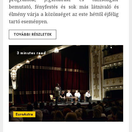
bemutató, fényfestés és sok más látnivaló és
élmény várja a közönséget az este héttől éjfélig
tartó eseményen.
TOVÁBBI RÉSZLETEK
3 minutes read
EuroAstra