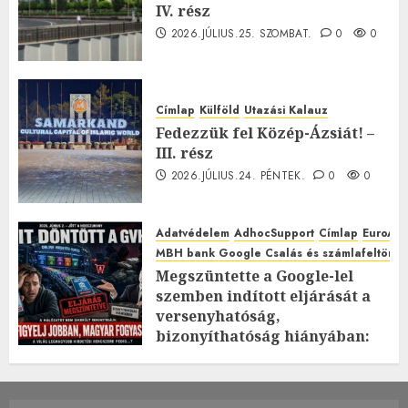
IV. rész
2026.JÚLIUS.25. SZOMBAT.
0
0
Címlap
Külföld
Utazási Kalauz
Fedezzük fel Közép-Ázsiát! –
III. rész
2026.JÚLIUS.24. PÉNTEK.
0
0
Adatvédelem
AdhocSupport
Címlap
EuroAst
MBH bank Google Csalás és számlafeltörés 
Megszüntette a Google-lel
szemben indított eljárását a
versenyhatóság,
bizonyíthatóság hiányában:
TE mit gondolsz erről?
2026.JÚLIUS.23. CSÜTÖRTÖK.
0
0