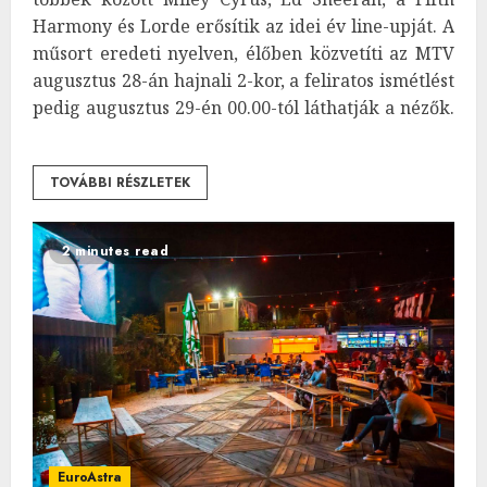
Harmony és Lorde erősítik az idei év line-upját. A
műsort eredeti nyelven, élőben közvetíti az MTV
augusztus 28-án hajnali 2-kor, a feliratos ismétlést
pedig augusztus 29-én 00.00-tól láthatják a nézők.
TOVÁBBI RÉSZLETEK
2 minutes read
EuroAstra