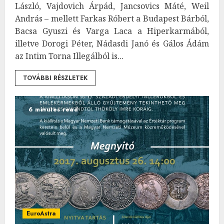
László, Vajdovich Árpád, Jancsovics Máté, Weil
András – mellett Farkas Róbert a Budapest Bárból,
Bacsa Gyuszi és Varga Laca a Hiperkarmából,
illetve Dorogi Péter, Nádasdi Janó és Gálos Ádám
az Intim Torna Illegálból is...
TOVÁBBI RÉSZLETEK
6 minutes read
EuroAstra