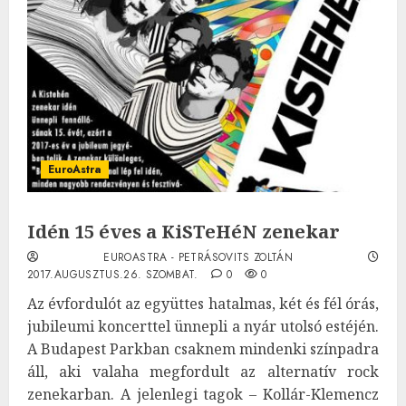
EuroAstra
Idén 15 éves a KiSTeHéN zenekar
EUROASTRA - PETRÁSOVITS ZOLTÁN
2017.AUGUSZTUS.26. SZOMBAT.
0
0
Az évfordulót az együttes hatalmas, két és fél órás,
jubileumi koncerttel ünnepli a nyár utolsó estéjén.
A Budapest Parkban csaknem mindenki színpadra
áll, aki valaha megfordult az alternatív rock
zenekarban. A jelenlegi tagok – Kollár-Klemencz