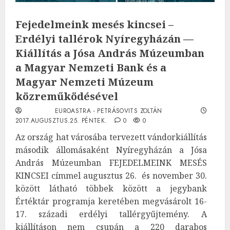
Fejedelmeink mesés kincsei –
Erdélyi tallérok Nyíregyházán —
Kiállítás a Jósa András Múzeumban
a Magyar Nemzeti Bank és a
Magyar Nemzeti Múzeum
közreműködésével
EUROASTRA - PETRÁSOVITS ZOLTÁN
2017.AUGUSZTUS.25. PÉNTEK.
0
0
Az ország hat városába tervezett vándorkiállítás
második állomásaként Nyíregyházán a Jósa
András Múzeumban FEJEDELMEINK MESÉS
KINCSEI címmel augusztus 26. és november 30.
között látható többek között a jegybank
Értéktár programja keretében megvásárolt 16-
17. századi erdélyi tallérgyűjtemény. A
kiállításon nem csupán a 220 darabos