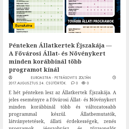
EuroAstra
Pénteken Állatkertek Éjszakája —
A Fővárosi Állat- és Növénykert
minden korábbinál több
programot kínál
EUROASTRA - PETRÁSOVITS ZOLTÁN
2017.AUGUSZTUS.24. CSÜTÖRTÖK.
0
0
E hét pénteken lesz az Állatkertek Éjszakája. A
jeles eseményre a Fővárosi Állat- és Növénykert
minden korábbinál több és változatosabb
programmal készül. Állatbemutatók,
látványetetések, állati érdekességek, zenés
programok, jégszobrász és tűzzsonglőr