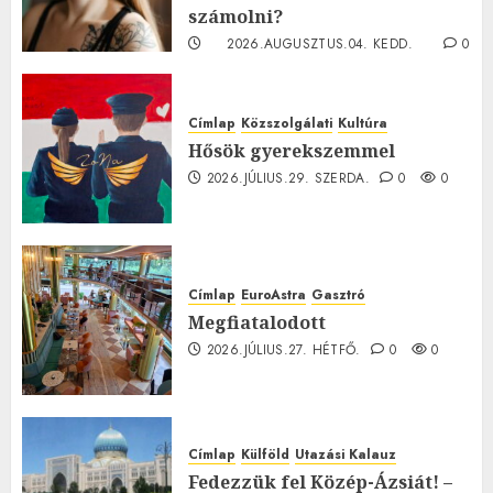
számolni?
2026.AUGUSZTUS.04. KEDD.
0
0
Címlap
Közszolgálati
Kultúra
Hősök gyerekszemmel
2026.JÚLIUS.29. SZERDA.
0
0
Címlap
EuroAstra
Gasztró
Megfiatalodott
2026.JÚLIUS.27. HÉTFŐ.
0
0
Címlap
Külföld
Utazási Kalauz
Fedezzük fel Közép-Ázsiát! –