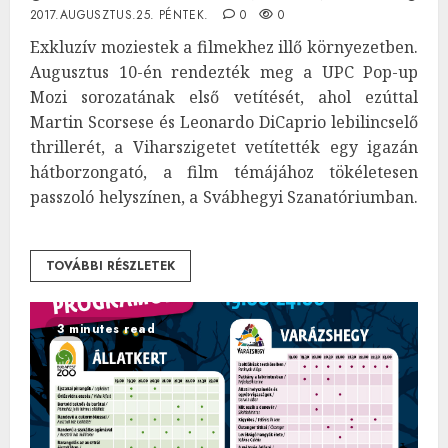
2017.AUGUSZTUS.25. PÉNTEK.
0
0
Exkluzív moziestek a filmekhez illő környezetben.
Augusztus 10-én rendezték meg a UPC Pop-up
Mozi sorozatának első vetítését, ahol ezúttal
Martin Scorsese és Leonardo DiCaprio lebilincselő
thrillerét, a Viharszigetet vetítették egy igazán
hátborzongató, a film témájához tökéletesen
passzoló helyszínen, a Svábhegyi Szanatóriumban.
TOVÁBBI RÉSZLETEK
3 minutes read