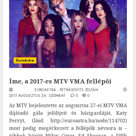
EuroAstra
Íme, a 2017-es MTV VMA fellépői
EUROASTRA - PETRÁSOVITS ZOLTÁN
2017.AUGUSZTUS.26. SZOMBAT.
0
0
Az MTV bejelentette az augusztus 27-ei MTV VMA
díjátadó gála jelöltjeit és házigazdáját, Katy
Perryt, (lásd: http://euroastra.hu/node/114702)
most pedig megérkezett a fellépők névsora is –
többek között Miley Cyrus, Ed Sheeran, a Fifth