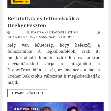
EuroAstra
Befutottak és feltörekvők a
DreherFeszten
EUROASTRA - PETRÁSOVITS ZOLTÁN
2017.AUGUSZTUS.27. VASÁRNAP.
0
1
Még van lehetőség, hogy beleszólj a
felhozatalba! A legkülönfélébb, csak itt
megkóstolható komlós, szűretlen és tanksör
specialitásokkal várja a látogatókat a
DreherFeszt idén is, sőt, az ínyencek a barna
Dreher Bak csokis változatát is megkóstolhatják
majd.
TOVÁBBI RÉSZLETEK
2 minutes read