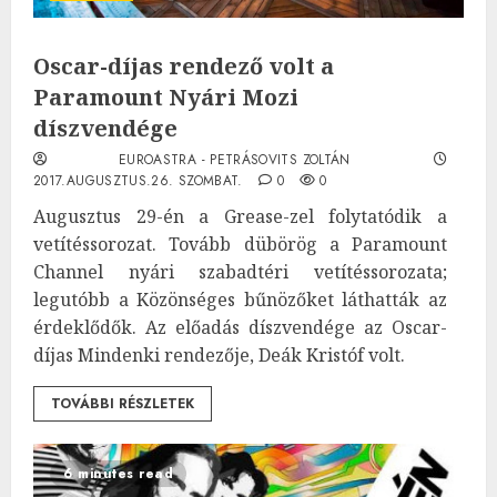
Oscar-díjas rendező volt a
Paramount Nyári Mozi
díszvendége
EUROASTRA - PETRÁSOVITS ZOLTÁN
2017.AUGUSZTUS.26. SZOMBAT.
0
0
Augusztus 29-én a Grease-zel folytatódik a
vetítéssorozat. Tovább dübörög a Paramount
Channel nyári szabadtéri vetítéssorozata;
legutóbb a Közönséges bűnözőket láthatták az
érdeklődők. Az előadás díszvendége az Oscar-
díjas Mindenki rendezője, Deák Kristóf volt.
TOVÁBBI RÉSZLETEK
6 minutes read