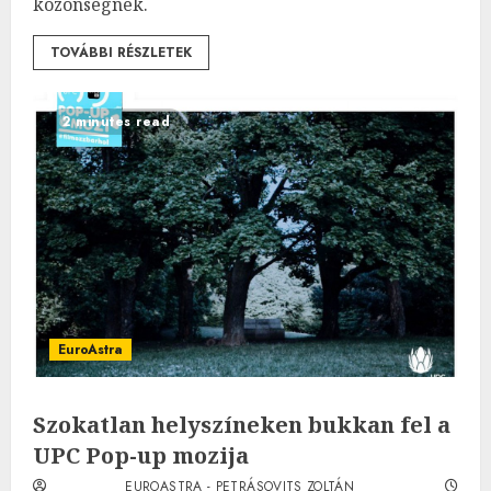
közönségnek.
TOVÁBBI RÉSZLETEK
2 minutes read
EuroAstra
Szokatlan helyszíneken bukkan fel a
UPC Pop-up mozija
EUROASTRA - PETRÁSOVITS ZOLTÁN