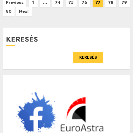
Bejegyzések
Previous
1
…
74
75
76
77
78
79
80
Next
lapozása
KERESÉS
KERESÉS