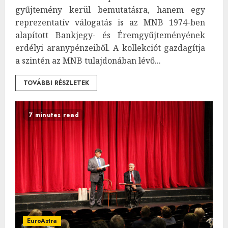
gyűjtemény kerül bemutatásra, hanem egy
reprezentatív válogatás is az MNB 1974-ben
alapított Bankjegy- és Éremgyűjteményének
erdélyi aranypénzeiből. A kollekciót gazdagítja
a szintén az MNB tulajdonában lévő...
TOVÁBBI RÉSZLETEK
7 minutes read
EuroAstra