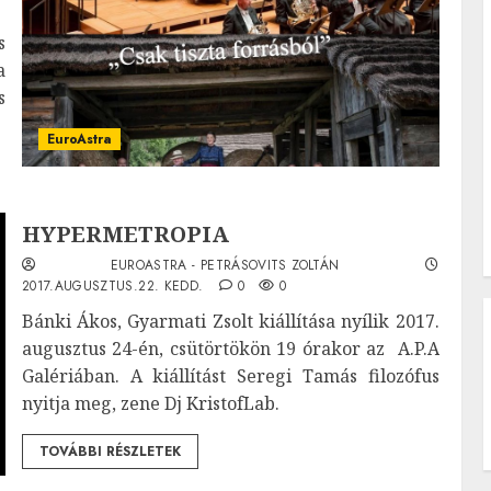
s
a
s
EuroAstra
HYPERMETROPIA
EUROASTRA - PETRÁSOVITS ZOLTÁN
2017.AUGUSZTUS.22. KEDD.
0
0
Bánki Ákos, Gyarmati Zsolt kiállítása nyílik 2017.
augusztus 24-én, csütörtökön 19 órakor az A.P.A
Galériában. A kiállítást Seregi Tamás filozófus
nyitja meg, zene Dj KristofLab.
TOVÁBBI RÉSZLETEK