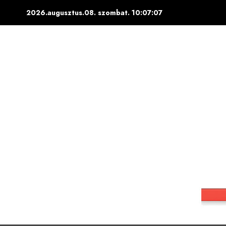
Skip
2026.augusztus.08. szombat.
10:07:08
to
content