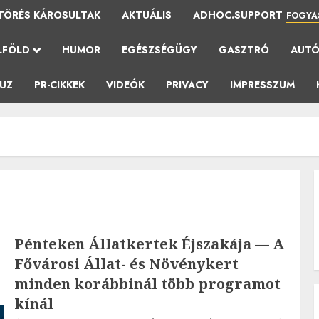
TÖRÉS KÁROSULTAK
AKTUÁLIS
ADHOC.SUPPORT
FOGYA
LFÖLD
HUMOR
EGÉSZSÉGÜGY
GASZTRÓ
AUT
AUZ
PR-CIKKEK
VIDEÓK
PRIVACY
IMPRESSZUM
Pénteken Állatkertek Éjszakája — A
Fővárosi Állat- és Növénykert
minden korábbinál több programot
kínál