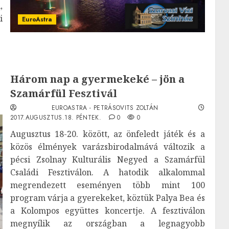
,
i
EuroAstra
Három nap a gyermekeké – jön a
Szamárfül Fesztivál
EUROASTRA - PETRÁSOVITS ZOLTÁN
2017.AUGUSZTUS.18. PÉNTEK.
0
0
Augusztus 18-20. között, az önfeledt játék és a
közös élmények varázsbirodalmává változik a
pécsi Zsolnay Kulturális Negyed a Szamárfül
Családi Fesztiválon. A hatodik alkalommal
megrendezett eseményen több mint 100
program várja a gyerekeket, köztük Palya Bea és
a Kolompos együttes koncertje. A fesztiválon
megnyílik az országban a legnagyobb