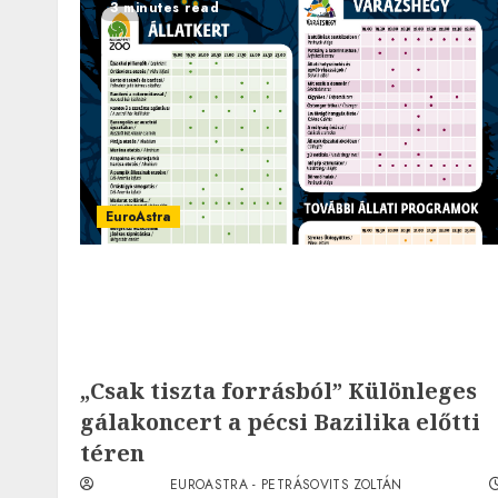
3 minutes read
EuroAstra
„Csak tiszta forrásból” Különleges
gálakoncert a pécsi Bazilika előtti
téren
EUROASTRA - PETRÁSOVITS ZOLTÁN