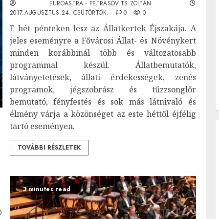
EUROASTRA - PETRÁSOVITS ZOLTÁN
2017.AUGUSZTUS.24. CSÜTÖRTÖK.
0
0
E hét pénteken lesz az Állatkertek Éjszakája. A
jeles eseményre a Fővárosi Állat- és Növénykert
minden korábbinál több és változatosabb
programmal készül. Állatbemutatók,
látványetetések, állati érdekességek, zenés
programok, jégszobrász és tűzzsonglőr
bemutató, fényfestés és sok más látnivaló és
élmény várja a közönséget az este héttől éjfélig
tartó eseményen.
TOVÁBBI RÉSZLETEK
3 minutes read