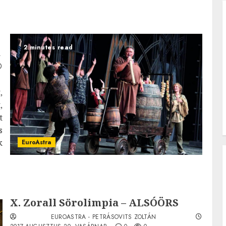
2 minutes read
n
,
,
t
s
k
EuroAstra
X. Zorall Sörolimpia – ALSÓÖRS
EUROASTRA - PETRÁSOVITS ZOLTÁN