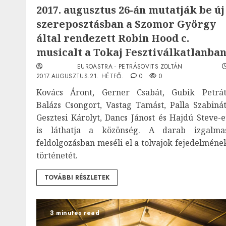
2017. augusztus 26-án mutatják be új
szereposztásban a Szomor György
által rendezett Robin Hood c.
musicalt a Tokaj Fesztiválkatlanba
EUROASTRA - PETRÁSOVITS ZOLTÁN
2017.AUGUSZTUS.21. HÉTFŐ.
0
0
Kovács Áront, Gerner Csabát, Gubik Petrát
Balázs Csongort, Vastag Tamást, Palla Szabinát
Gesztesi Károlyt, Dancs Jánost és Hajdú Steve-e
is láthatja a közönség. A darab izgalma
feldolgozásban meséli el a tolvajok fejedelméne
történetét.
TOVÁBBI RÉSZLETEK
3 minutes read