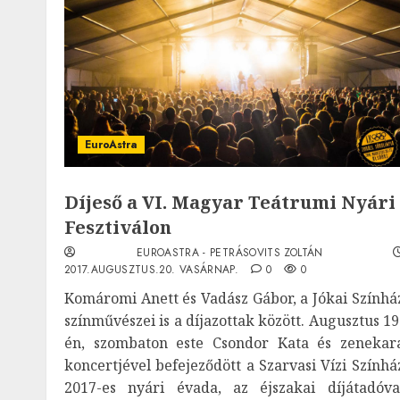
EuroAstra
Díjeső a VI. Magyar Teátrumi Nyári
Fesztiválon
EUROASTRA - PETRÁSOVITS ZOLTÁN
2017.AUGUSZTUS.20. VASÁRNAP.
0
0
Komáromi Anett és Vadász Gábor, a Jókai Színhá
színművészei is a díjazottak között. Augusztus 19
én, szombaton este Csondor Kata és zenekar
koncertjével befejeződött a Szarvasi Vízi Színhá
2017-es nyári évada, az éjszakai díjátadóva