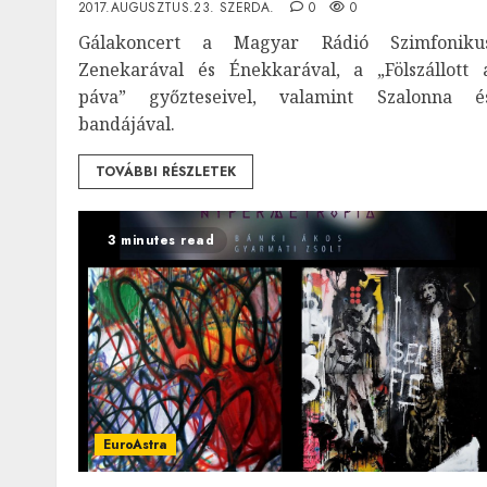
2017.AUGUSZTUS.23. SZERDA.
0
0
Gálakoncert a Magyar Rádió Szimfoniku
Zenekarával és Énekkarával, a „Fölszállott 
páva” győzteseivel, valamint Szalonna é
bandájával.
TOVÁBBI RÉSZLETEK
3 minutes read
EuroAstra