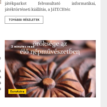
játékparkot felvonultató informatikai,
játéktörténeti kiállítás, a JáTECHtér.
TOVÁBBI RÉSZLETEK
2 minutes read
k
a
s
s
EuroAstra