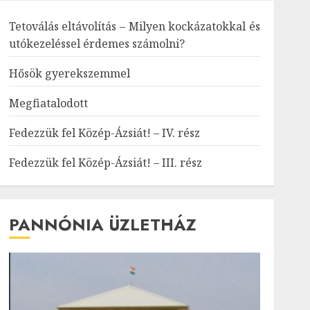
Tetoválás eltávolítás – Milyen kockázatokkal és
utókezeléssel érdemes számolni?
Hősök gyerekszemmel
Megfiatalodott
Fedezzük fel Közép-Ázsiát! – IV. rész
Fedezzük fel Közép-Ázsiát! – III. rész
PANNÓNIA ÜZLETHÁZ