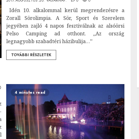
2017.AUGUSZTUS.20. VASÁRNAP.
0
0
Idén 10. alkalommal kerül megrendezésre a
Zorall Sörolimpia. A Sör, Sport és Szerelem
jegyében zajló 4 napos fesztiválnak az alsóörsi
Pelso Camping ad otthont. ,,Az ország
legnagyobb szabadtéri házibulija…’’
TOVÁBBI RÉSZLETEK
4 minutes read
z
-
a
z
l